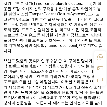
시간-온도 지시기(Time-Temperature Indicators, TTIs)가 적
용된 포장, 소비자 신뢰 구축을 위한 개봉 흔적 확인이 가능
한 봉인 시스템(Tamper-Evident Closure Systems), 그리고
고유한 QR 코드 기반 추적 플랫폼이 있습니다. 이러한 QR 코
드는 소비자를 브랜드의 디지털 생태계로 연결하여 원료 스
토리 전달, 프로모션 캠페인 론칭, 피드백 수집 지원, 로열티
프로그램 참여 유도 등 다양한 기능을 제공함으로써, 단순한
포장 하나하나를 브랜드 상호작용과 데이터 인사이트 확보
를 위한 역동적인 접점(Dynamic Touchpoint)으로 전환시킵
니다.
브랜드 맞춤화 및 디자인 우수성 존: 이 구역은 당사가 전략
적 브랜드 파트너로서의 역량을 강조합니다. 당사는 프리미
엄 버블티에서 패스트-캐주얼 다이닝에 이르기까지 다양한
분야의 유명 체인 브랜드를 위해 개발한 맞춤형 포장 솔루션
포트폴리오를 선보일 예정입니다. 이러한 사례들은 브랜드
의 핵심 문화, 시각 정체성 시스템(VIS), 그리고 친환경 소재
만이 지닌 독특한 질감을 조화롭게 융합하여, ‘움직이는 브랜
드 대사’ 역할을 하는 차별화되고 고유한 포장을 창출해내는
당사의 전문성을 보여줍니다. 예시로는 인지된 가치를 높이