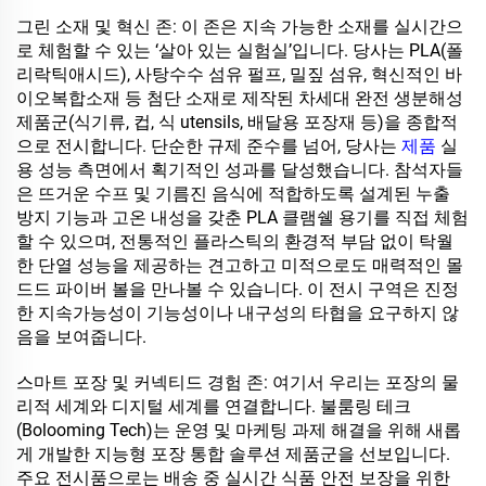
그린 소재 및 혁신 존: 이 존은 지속 가능한 소재를 실시간으
로 체험할 수 있는 ‘살아 있는 실험실’입니다. 당사는 PLA(폴
리락틱애시드), 사탕수수 섬유 펄프, 밀짚 섬유, 혁신적인 바
이오복합소재 등 첨단 소재로 제작된 차세대 완전 생분해성
제품군(식기류, 컵, 식 utensils, 배달용 포장재 등)을 종합적
으로 전시합니다. 단순한 규제 준수를 넘어, 당사는
제품
실
용 성능 측면에서 획기적인 성과를 달성했습니다. 참석자들
은 뜨거운 수프 및 기름진 음식에 적합하도록 설계된 누출
방지 기능과 고온 내성을 갖춘 PLA 클램쉘 용기를 직접 체험
할 수 있으며, 전통적인 플라스틱의 환경적 부담 없이 탁월
한 단열 성능을 제공하는 견고하고 미적으로도 매력적인 몰
드드 파이버 볼을 만나볼 수 있습니다. 이 전시 구역은 진정
한 지속가능성이 기능성이나 내구성의 타협을 요구하지 않
음을 보여줍니다.
스마트 포장 및 커넥티드 경험 존: 여기서 우리는 포장의 물
리적 세계와 디지털 세계를 연결합니다. 불룸링 테크
(Bolooming Tech)는 운영 및 마케팅 과제 해결을 위해 새롭
게 개발한 지능형 포장 통합 솔루션 제품군을 선보입니다.
주요 전시품으로는 배송 중 실시간 식품 안전 보장을 위한