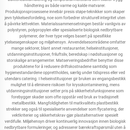
håndtering av både varme og kalde matvarer.
Produksjonsprosessene innebär presis støpe-teknikker som skaper
jevn tykkelsesfordeling, noe som forbedrer strukturell integritet uten
å påvirke lettvekten. Materialssammensetningen består vanligvis av
polystyren, polypropylen eller spesialiserte biologisk nedbrytbare
polymerer, der hver type velges basert på spesifikke
ytelsesegenskaper og miljøhensyn. Anvendelsesområdene omfatter
mange sektorer, blant annet restauranter, helseinstitusjoner,
utdanningsinstitusjoner, friluftsliv, beredskap i nødsituasjoner og
storskalige arrangementer. Matserveringsbedrifter benytter disse
produktene for å redusere driftskostnadene samtidig som
hygienestandardene opprettholdes, særlig under tidspress eller ved
utendørs catering. I helseinstitusjoner gir bruken av engangsbestikk
mulighet til å eliminere risikoen for krysskontaminering, mens
utdanningsinstitusjoner setter pris på sikkerhetsfunksjonene som
forebygger skader som ofte oppstår ved bruk av tradisjonelt
metallbestikk. Mangfoldigheten til matkvalitets plastbestikk
strekker seg også til spesialiserte anvendelser som flycatering, der
vektkriterier og sikkerhetskrav gjør plastalternativer spesielt
verdifulle. Miljøhensyn driver kontinuerlig innovasjon innen biologisk
nedbrytbare formuleringer, og adresserer bærekraftspørsmål uten å