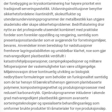
der forebygging av krysskontaminering har høyere prioritet enn
tradisjonell serveringsestetikk. Utdanningsinstitusjoner benytter
sikkerhetsfordelene i kantinidrift, skoleutflukter og
utendørsundervisningsprogrammer der metallbestikk kan utgjøre
skaderisiko eller skape sikkerhetsproblemer. Bedriftskatering drar
nytte av det profesjonelle utseendet kombinert med praktiske
fordeler som forenkler oppstilling og rengjøring, samtidig som
presentasjonsstandarder som er avgjørende for forretningsmiljøer,
bevares. Anvendelser innen beredskap for nødsituasjoner
fremhever lagringsstabiliteten og umiddelbar klarhet, noe som gjør
matvaregodkjent plastbestikk verdifullt i
katastrofehjelpsoperasjoner, campingekspedisjoner og militære
feltoperasjoner der vaskemuligheter kan være utilgjengelige.
Miljøinnovasjon driver kontinuerlig utvikling av biologisk
nedbrytbare formuleringer som beholder sin funksjonalitet samtidig
som de tar hensyn til bærekraftshensyn gjennom plantebaserte
polymerer, komposteringsegnethet og produksjonsprosesser med
redusert karbonavtrykk. Gjenbrukprogrammer inkluderer i økende
grad matvaregodkjent plastbestikk gjennom avanserte
sorteringsteknologier og spesialiserte behandlingsanlegg som
omformer brukte produkter til råmaterialer for nye produksjonsløp.