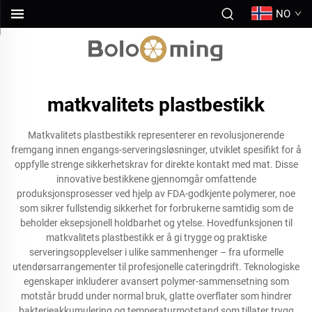
NO
matkvalitets plastbestikk
Matkvalitets plastbestikk representerer en revolusjonerende
fremgang innen engangs-serveringsløsninger, utviklet spesifikt for å
oppfylle strenge sikkerhetskrav for direkte kontakt med mat. Disse
innovative bestikkene gjennomgår omfattende
produksjonsprosesser ved hjelp av FDA-godkjente polymerer, noe
som sikrer fullstendig sikkerhet for forbrukerne samtidig som de
beholder eksepsjonell holdbarhet og ytelse. Hovedfunksjonen til
matkvalitets plastbestikk er å gi trygge og praktiske
serveringsopplevelser i ulike sammenhenger – fra uformelle
utendørsarrangementer til profesjonelle cateringdrift. Teknologiske
egenskaper inkluderer avansert polymer-sammensetning som
motstår brudd under normal bruk, glatte overflater som hindrer
bakterieakkumulering og temperaturmotstand som tillater trygg