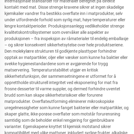
internasjonale standarder for materialer beregnet på direkte
kontakt med mat. Disse strenge kravene sikrer at ingen skadelige
kjemikalier vandrer fra bestikks overflate inn i matprodukter, selv
under utfordrende forhold som syrlig mat, høye temperaturer eller
lengre kontaktperioder. Produksjonsanlegg vedlikeholder strenge
kvalitetskontrollsystemer som overvåker alle aspekter av
produksjonen – fra inspeksjon av råmaterialer til endelig emballasje
– og sikrer konsekvent sikkerhetsytelse over hele produktseriene.
Den molekylære strukturen til godkjente plasttyper forhindrer
opptak av matpartikler, oljer eller væsker som kunne ha baktier eller
svekke hygienestandardene som er avgjørende for trygg
matservering. Temperaturstabilitet utgjør en kritisk
sikkerhetsfunksjon, der sammensetningene er utformet for å
opprettholde strukturell integritet ved eksponering for mat fra
frosne desserter til varme suppler, og dermed forhindre uventet
brudd som kan skape sikkerhetsrisikoer eller forurene
matprodukter. Overflateutforming eliminerer mikroskopiske
uregelmessigheter som kunne fanget bakterier eller matpartikler, og
skaper glatte, ikke-porøse overflater som motstår forurensning
samtidig som de beholder enkel rengjøring for gjenbrukbare
varianter. Egenskapene knyttet til kjemisk motstand sikrer
kompatibilitet med ulike mattyper, inkludert syrlige frukter, alkaliske