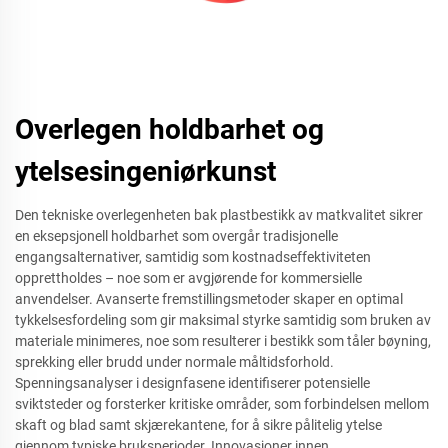
Overlegen holdbarhet og
ytelsesingeniørkunst
Den tekniske overlegenheten bak plastbestikk av matkvalitet sikrer
en eksepsjonell holdbarhet som overgår tradisjonelle
engangsalternativer, samtidig som kostnadseffektiviteten
opprettholdes – noe som er avgjørende for kommersielle
anvendelser. Avanserte fremstillingsmetoder skaper en optimal
tykkelsesfordeling som gir maksimal styrke samtidig som bruken av
materiale minimeres, noe som resulterer i bestikk som tåler bøyning,
sprekking eller brudd under normale måltidsforhold.
Spenningsanalyser i designfasene identifiserer potensielle
sviktsteder og forsterker kritiske områder, som forbindelsen mellom
skaft og blad samt skjærekantene, for å sikre pålitelig ytelse
gjennom typiske bruksperioder. Innovasjoner innen