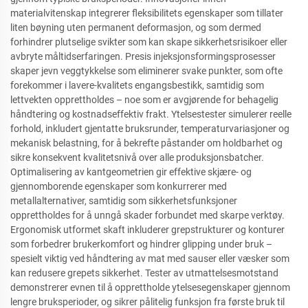
materialvitenskap integrerer fleksibilitets egenskaper som tillater
liten bøyning uten permanent deformasjon, og som dermed
forhindrer plutselige svikter som kan skape sikkerhetsrisikoer eller
avbryte måltidserfaringen. Presis injeksjonsformingsprosesser
skaper jevn veggtykkelse som eliminerer svake punkter, som ofte
forekommer i lavere-kvalitets engangsbestikk, samtidig som
lettvekten opprettholdes – noe som er avgjørende for behagelig
håndtering og kostnadseffektiv frakt. Ytelsestester simulerer reelle
forhold, inkludert gjentatte bruksrunder, temperaturvariasjoner og
mekanisk belastning, for å bekrefte påstander om holdbarhet og
sikre konsekvent kvalitetsnivå over alle produksjonsbatcher.
Optimalisering av kantgeometrien gir effektive skjære- og
gjennomborende egenskaper som konkurrerer med
metallalternativer, samtidig som sikkerhetsfunksjoner
opprettholdes for å unngå skader forbundet med skarpe verktøy.
Ergonomisk utformet skaft inkluderer grepstrukturer og konturer
som forbedrer brukerkomfort og hindrer glipping under bruk –
spesielt viktig ved håndtering av mat med sauser eller væsker som
kan redusere grepets sikkerhet. Tester av utmattelsesmotstand
demonstrerer evnen til å opprettholde ytelsesegenskaper gjennom
lengre bruksperioder, og sikrer pålitelig funksjon fra første bruk til