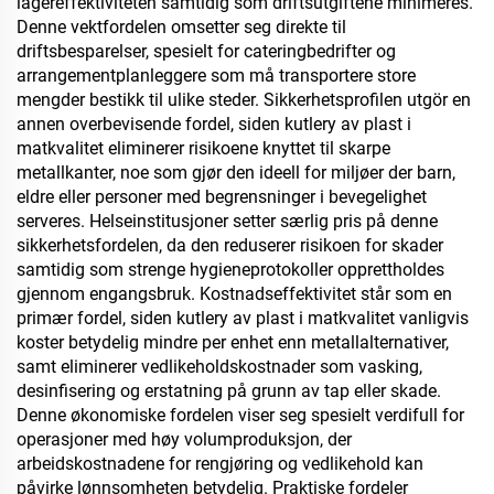
lagereffektiviteten samtidig som driftsutgiftene minimeres.
Denne vektfordelen omsetter seg direkte til
driftsbesparelser, spesielt for cateringbedrifter og
arrangementplanleggere som må transportere store
mengder bestikk til ulike steder. Sikkerhetsprofilen utgör en
annen overbevisende fordel, siden kutlery av plast i
matkvalitet eliminerer risikoene knyttet til skarpe
metallkanter, noe som gjør den ideell for miljøer der barn,
eldre eller personer med begrensninger i bevegelighet
serveres. Helseinstitusjoner setter særlig pris på denne
sikkerhetsfordelen, da den reduserer risikoen for skader
samtidig som strenge hygieneprotokoller opprettholdes
gjennom engangsbruk. Kostnadseffektivitet står som en
primær fordel, siden kutlery av plast i matkvalitet vanligvis
koster betydelig mindre per enhet enn metallalternativer,
samt eliminerer vedlikeholdskostnader som vasking,
desinfisering og erstatning på grunn av tap eller skade.
Denne økonomiske fordelen viser seg spesielt verdifull for
operasjoner med høy volumproduksjon, der
arbeidskostnadene for rengjøring og vedlikehold kan
påvirke lønnsomheten betydelig. Praktiske fordeler