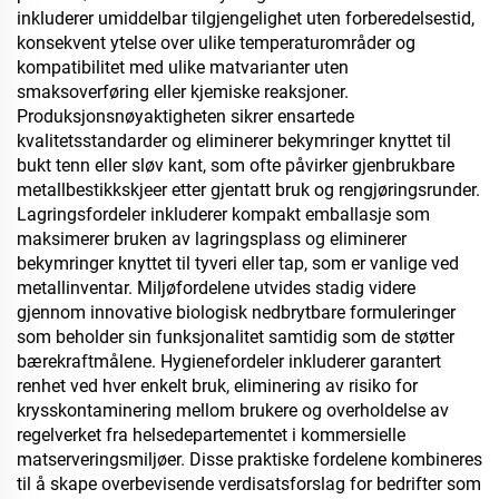
inkluderer umiddelbar tilgjengelighet uten forberedelsestid,
konsekvent ytelse over ulike temperaturområder og
kompatibilitet med ulike matvarianter uten
smaksoverføring eller kjemiske reaksjoner.
Produksjonsnøyaktigheten sikrer ensartede
kvalitetsstandarder og eliminerer bekymringer knyttet til
bukt tenn eller sløv kant, som ofte påvirker gjenbrukbare
metallbestikkskjeer etter gjentatt bruk og rengjøringsrunder.
Lagringsfordeler inkluderer kompakt emballasje som
maksimerer bruken av lagringsplass og eliminerer
bekymringer knyttet til tyveri eller tap, som er vanlige ved
metallinventar. Miljøfordelene utvides stadig videre
gjennom innovative biologisk nedbrytbare formuleringer
som beholder sin funksjonalitet samtidig som de støtter
bærekraftmålene. Hygienefordeler inkluderer garantert
renhet ved hver enkelt bruk, eliminering av risiko for
krysskontaminering mellom brukere og overholdelse av
regelverket fra helsedepartementet i kommersielle
matserveringsmiljøer. Disse praktiske fordelene kombineres
til å skape overbevisende verdisatsforslag for bedrifter som