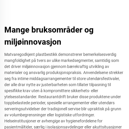
Mange bruksområder og
miljøinnovasjon
Matvaregodkjent plastbestikk demonstrerer bemerkelsesverdig
mangfoldighet på tvers av ulike markedsegmenter, samtidig som
det driver miljøinnovasjon gjennom bærekraftig utvikling av
materialer og ansvarlig produksjonspraksis. Anvendelsene strekker
seg fra intime middagsarrangementer til store utendørsfestivaler,
der alle drar nytte av justerbarheten som tillater tilpasning til
spesifikke krav uten å kompromittere sikkerhets- eller
ytelsesstandarder. Restaurantdrift bruker disse produktene under
toppbelastede perioder, spesielle arrangementer eller utendørs
serveringsutvidelser der tradisjonell servise blir upraktisk på grunn
av volumbegrensninger eller logistiske utfordringer.
Helseinstitusjoner er avhengige av hygienefordelene for
pasientmåltider, særlig i isolasjonsavdelinger eller akuttsituasjoner