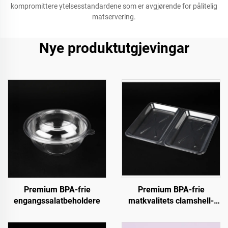
kompromittere ytelsesstandardene som er avgjørende for pålitelig
matservering.
Nye produktutgjevingar
Premium BPA-frie
Premium BPA-frie
engangssalatbeholdere
matkvalitets clamshell-
beholdere for takeaway og
matlagring