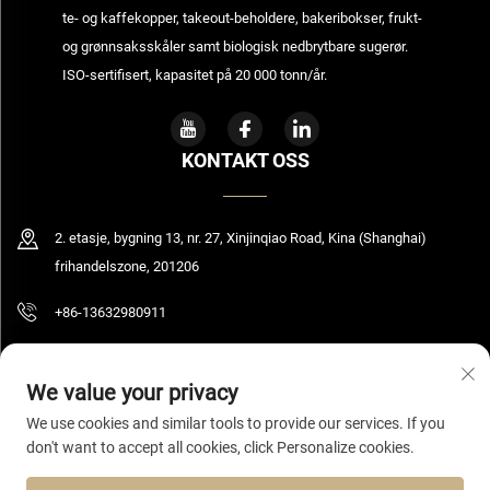
te- og kaffekopper, takeout-beholdere, bakeribokser, frukt-
og grønnsaksskåler samt biologisk nedbrytbare sugerør.
ISO-sertifisert, kapasitet på 20 000 tonn/år.
KONTAKT OSS
2. etasje, bygning 13, nr. 27, Xinjinqiao Road, Kina (Shanghai)
frihandelszone, 201206
+86-13632980911
[email protected]
We value your privacy
We use cookies and similar tools to provide our services. If you
don't want to accept all cookies, click Personalize cookies.
Opphavsrett © 2026 Shanghai Bolooming Technology Co., Ltd. Alle rettigheter
forbeholdes.
Personvernpolicy