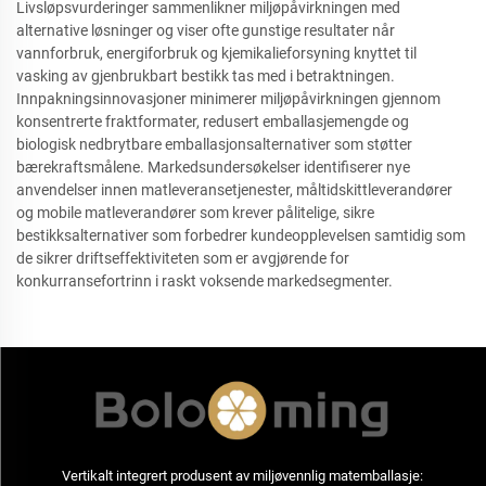
Livsløpsvurderinger sammenlikner miljøpåvirkningen med
alternative løsninger og viser ofte gunstige resultater når
vannforbruk, energiforbruk og kjemikalieforsyning knyttet til
vasking av gjenbrukbart bestikk tas med i betraktningen.
Innpakningsinnovasjoner minimerer miljøpåvirkningen gjennom
konsentrerte fraktformater, redusert emballasjemengde og
biologisk nedbrytbare emballasjonsalternativer som støtter
bærekraftsmålene. Markedsundersøkelser identifiserer nye
anvendelser innen matleveransetjenester, måltidskittleverandører
og mobile matleverandører som krever pålitelige, sikre
bestikksalternativer som forbedrer kundeopplevelsen samtidig som
de sikrer driftseffektiviteten som er avgjørende for
konkurransefortrinn i raskt voksende markedsegmenter.
Vertikalt integrert produsent av miljøvennlig matemballasje: