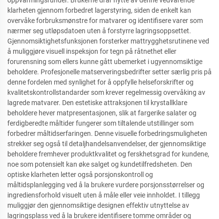
oppvarmingsrunder. Brukerne drar nytte av denne vedvarende
klarheten gjennom forbedret lagerstyring, siden de enkelt kan
overvåke forbruksmønstre for matvarer og identifisere varer som
nærmer seg utløpsdatoen uten å forstyrre lagringsoppsettet.
Gjennomsiktighetsfunksjonen forsterker mattrygghetsrutinene ved
å muliggjøre visuell inspeksjon for tegn på råtnethet eller
forurensning som ellers kunne gått ubemerket i ugyennomsiktige
beholdere. Profesjonelle matserveringsbedrifter setter særlig pris på
denne fordelen med synlighet for å oppfylle helseforskrifter og
kvalitetskontrollstandarder som krever regelmessig overvåking av
lagrede matvarer. Den estetiske attraksjonen til krystallklare
beholdere hever matpresentasjonen, slik at fargerike salater og
ferdigberedte måltider fungerer som tiltalende utstillinger som
forbedrer måltidserfaringen. Denne visuelle forbedringsmuligheten
strekker seg også til detaljhandelsanvendelser, der gjennomsiktige
beholdere fremhever produktkvalitet og ferskhetsgrad for kundene,
noe som potensielt kan øke salget og kundetilfredsheten. Den
optiske klarheten letter også porsjonskontroll og
måltidsplanlegging ved å la brukere vurdere porsjonsstørrelser og
ingrediensforhold visuelt uten å måle eller veie innholdet. I tillegg
muliggjør den gjennomsiktige designen effektiv utnyttelse av
lagringsplass ved å la brukere identifisere tomme områder og