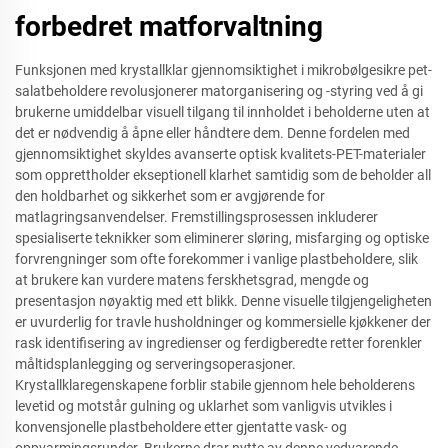
forbedret matforvaltning
Funksjonen med krystallklar gjennomsiktighet i mikrobølgesikre pet-
salatbeholdere revolusjonerer matorganisering og -styring ved å gi
brukerne umiddelbar visuell tilgang til innholdet i beholderne uten at
det er nødvendig å åpne eller håndtere dem. Denne fordelen med
gjennomsiktighet skyldes avanserte optisk kvalitets-PET-materialer
som opprettholder ekseptionell klarhet samtidig som de beholder all
den holdbarhet og sikkerhet som er avgjørende for
matlagringsanvendelser. Fremstillingsprosessen inkluderer
spesialiserte teknikker som eliminerer sløring, misfarging og optiske
forvrengninger som ofte forekommer i vanlige plastbeholdere, slik
at brukere kan vurdere matens ferskhetsgrad, mengde og
presentasjon nøyaktig med ett blikk. Denne visuelle tilgjengeligheten
er uvurderlig for travle husholdninger og kommersielle kjøkkener der
rask identifisering av ingredienser og ferdigberedte retter forenkler
måltidsplanlegging og serveringsoperasjoner.
Krystallklaregenskapene forblir stabile gjennom hele beholderens
levetid og motstår gulning og uklarhet som vanligvis utvikles i
konvensjonelle plastbeholdere etter gjentatte vask- og