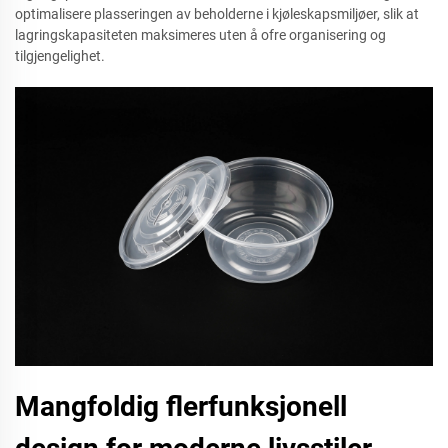
optimalisere plasseringen av beholderne i kjøleskapsmiljøer, slik at
lagringskapasiteten maksimeres uten å ofre organisering og
tilgjengelighet.
Mangfoldig flerfunksjonell