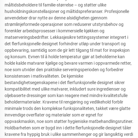
måltidsbeholdere til familie-størrelse – og støtter ulike
husholdningskonstellasjoner og måltidspreferanser. Profesjonelle
anvendelser drar nytte av denne alsidigheten gjennom
strømlinjeformede operasjoner som reduserer utstyrsbehov og
forenkler arbeidsprosesser i kommersielle kjøkken og
matserveringsbedrifter. Lekkasjesikre tettingssystemer integrert i
det flerfunksjonelle designet forhindrer utløp under transport og
oppbevaring, samtidig som de gir lett tilgang til mat for inspeksjon
og konsum. Evnen til å holde temperatur gjør at beholderne kan
holde kalde matvarer kjølige og bevare varmen i oppvarmede retter,
noe som utvider den praktiske serveringsperioden og forbedrer
konsistensen i matkvaliteten. De kjemiske
bestandighetsegenskapene i det flerfunksjonelle designet sikrer
kompatibilitet med ulike matvarer, inkludert sure ingredienser og
oljebaserte dressinger som kan reagere med mindre kvalitetsfulle
beholdermaterialer. Kravene til rengjøring og vedlikehold forblir
minimale trods den komplekse funksjonaliteten, takket være glatte
innvendige overflater og materialer som er egnet for
oppvaskmaskin, noe som støtter hygieniske matbehandlingsrutiner.
Holdbarheten som er bygd inn i dette flerfunksjonelle designet tåler
kravene fra hyppig bruk i ulike sammenhenger og gir langsiktig verdi