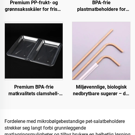
Premium PP-frukt- og
BPA-frie
grønnsaksskåler for friske
plastmatbeholdere for
produkter, inkludert kjøtt
takeaway og matlagring
Premium BPA-frie
Miljøvennlige, biologisk
matkvalitets clamshell-
nedbrytbare sugerør – det
beholdere for takeaway og
ansvarlige valget
matlagring
Fordelene med mikrobølgebestandige pet-salatbeholdere
strekker seg langt forbi grunnleggende
matlagringsmuligheter og tilbyr brukere en helhetlig løsning