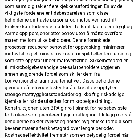
som samtidig takler flere kjøkkenutfordringer. En av de
viktigste fordelene er tidsbesparelsen som disse
beholderne gir travle personer og matserveringsdrift.
Brukere kan forberede måltider i forkant, lagre dem trygt og
varme opp porsjoner etter behov uten å måtte overføre
maten mellom ulike beholdere. Denne forenklede
prosessen reduserer behovet for oppvasking, minimerer
matavfall og eliminerer risikoen for spild eller forurensning
som ofte oppstår under matoverføring. Sikkerhetsprofilen
til mikrobølgebestandige pet-salatbeholdere utgjør en
annen avgjørende fordel som skiller dem fra
konvensjonelle lagringsalternativer. Disse beholderne
gjennomgår strenge tester for å sikre at de oppfyller
strenge mattrygghetsstandarder og ikke frigir skadelige
kjemikalier når de utsettes for mikrobølgestråling.
Konstruksjonen uten BPA gir ro i sinnet for helsebevisste
forbrukere som prioriterer trygg matlagring. I tillegg motstår
beholderne bakterievekst og holder hygieniske forhold som
bevarer matens ferskhetsgrad over lengre perioder.
Kostnadseffektivitet fremstår som en betydelig fordel når