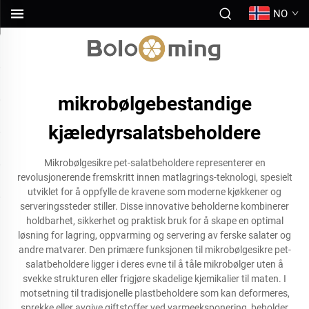
NO
mikrobølgebestandige
kjæledyrsalatsbeholdere
Mikrobølgesikre pet-salatbeholdere representerer en
revolusjonerende fremskritt innen matlagrings-teknologi, spesielt
utviklet for å oppfylle de kravene som moderne kjøkkener og
serveringssteder stiller. Disse innovative beholderne kombinerer
holdbarhet, sikkerhet og praktisk bruk for å skape en optimal
løsning for lagring, oppvarming og servering av ferske salater og
andre matvarer. Den primære funksjonen til mikrobølgesikre pet-
salatbeholdere ligger i deres evne til å tåle mikrobølger uten å
svekke strukturen eller frigjøre skadelige kjemikalier til maten. I
motsetning til tradisjonelle plastbeholdere som kan deformeres,
sprekke eller avgive giftstoffer ved varmeeksponering, beholder