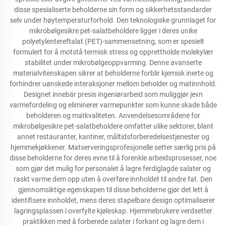
disse spesialiserte beholderne sin form og sikkerhetsstandarder
selv under høytemperaturforhold. Den teknologiske grunnlaget for
mikrobølgesikre pet-salatbeholdere ligger i deres unike
polyetylentereftalat (PET)-sammensetning, som er spesielt
formulert for å motstå termisk stress og opprettholde molekylær
stabilitet under mikrobølgeoppvarming. Denne avanserte
materialvitenskapen sikrer at beholderne forblir kjemisk inerte og
forhindrer uønskede interaksjoner mellom beholder og matinnhold.
Designet innebär presis ingeniørarbeid som muliggjør jevn
varmefordeling og eliminerer varmepunkter som kunne skade både
beholderen og matkvaliteten. Anvendelsesområdene for
mikrobølgesikre pet-salatbeholdere omfatter ulike sektorer, blant
annet restauranter, kantiner, måltidsforberedelsestjenester og
hjemmekjøkkener. Matserveringsprofesjonelle setter særlig pris på
disse beholderne for deres evne til å forenkle arbeidsprosesser, noe
som gjør det mulig for personalet å lagre ferdiglagde salater og
raskt varme dem opp uten å overføre innholdet til andre fat. Den
gjennomsiktige egenskapen til disse beholderne gjør det lett å
identifisere innholdet, mens deres stapelbare design optimaliserer
lagringsplassen i overfylte kjøleskap. Hjemmebrukere verdsetter
praktikken med å forberede salater i forkant og lagre dem i