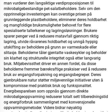
man vurderer den langsiktige verdiproposisjonen til
mikrobølgebestandige pet-salatbeholdere. Selv om den
opprinnelige investeringen kan overstige prisen på
grunnleggende plastbeholdere, eliminerer deres holdbarhet
og mangfoldige bruksmuligheter behovet for flere
spesialiserte tallerkener og lagringsløsninger. Brukere
sparer penger ved å redusere matavfall gjennom riktig
lagring, utvide råvarenes holdbarhet og unngå hyppig
utskifting av beholdere på grunn av varmeskade eller
slitasje. Beholderne tåler gjentatte vaskesykler og beholder
sin klarhet og strukturelle integritet også etter langvarig
bruk. Miljøbevissthet driver en annen fordel, da disse
beholderne fremmer bærekraftige praksiser ved å redusere
bruk av engangsforpakning og engangsbegreper. Deres
gjenbrukbare natur støtter miljøvennlige initiativer uten å
kompromisse med praktisk bruk og funksjonalitet.
Energibesparelsen som oppnås gjennom direkte
mikrobølgeoppvarming reduserer totalt sett tilberedningstid
og energiforbruk sammenlignet med konvensjonelle
oppvarmingsmetoder. Videre bidrar nøyaktig