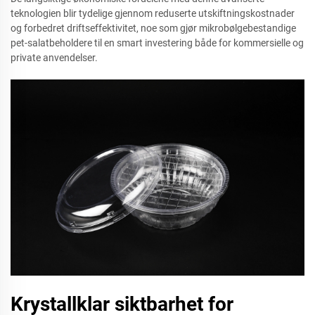
teknologien blir tydelige gjennom reduserte utskiftningskostnader
og forbedret driftseffektivitet, noe som gjør mikrobølgebestandige
pet-salatbeholdere til en smart investering både for kommersielle og
private anvendelser.
Krystallklar siktbarhet for