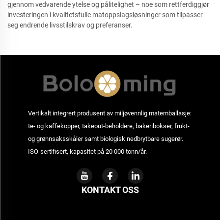
gjennom vedvarende ytelse og pålitelighet – noe som rettferdiggjør
investeringen i kvalitetsfulle matoppslagsløsninger som tilpasser
seg endrende livsstilskrav og preferanser.
Vertikalt integrert produsent av miljøvennlig matemballasje:
te- og kaffekopper, takeout-beholdere, bakeribokser, frukt-
og grønnsaksskåler samt biologisk nedbrytbare sugerør.
ISO-sertifisert, kapasitet på 20 000 tonn/år.
KONTAKT OSS