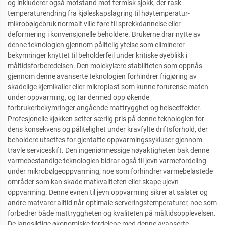
og inkluderer også motstand mot termisk sjokk, der rask
temperaturendring fra kjøleskapslagring til høytemperatur-
mikrobølgebruk normalt ville føre til sprekkdannelse eller
deformering i konvensjonelle beholdere. Brukerne drar nytte av
denne teknologien gjennom pålitelig ytelse som eliminerer
bekymringer knyttet til beholderfeil under kritiske øyeblikk i
måltidsforberedelsen. Den molekylære stabiliteten som oppnås
gjennom denne avanserte teknologien forhindrer frigjøring av
skadelige kjemikalier eller mikroplast som kunne forurense maten
under oppvarming, og tar dermed opp økende
forbrukerbekymringer angående mattrygghet og helseeffekter.
Profesjonelle kjøkken setter særlig pris på denne teknologien for
dens konsekvens og pålitelighet under kravfylte driftsforhold, der
beholdere utsettes for gjentatte oppvarmingssykluser gjennom
travle serviceskift. Den ingeniørmessige nøyaktigheten bak denne
varmebestandige teknologien bidrar også til jevn varmefordeling
under mikrobølgeoppvarming, noe som forhindrer varmebelastede
områder som kan skade matkvaliteten eller skape ujevn
oppvarming. Denne evnen til jevn oppvarming sikrer at salater og
andre matvarer alltid når optimale serveringstemperaturer, noe som
forbedrer både mattryggheten og kvaliteten på måltidsopplevelsen.
De langsiktige økonomiske fordelene med denne avanserte