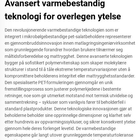
Avansert varmebestandig
teknologi for overlegen ytelse
Den revolusjonerende varmebestandige teknologien som er
integrert i mikrobølgebestandige pet-salatbeholdere representerer
en gjennombruddsinnovasjon innen matlagringsingeniørvirksomhet
som grunnleggende forandrer hvordan brukere tilnærmer seg
måltidsforberedelse og mattrygghet. Denne avanserte teknologien
bygger på sofistikert polymervitenskap som skaper molekylære
strukturer i stand til å tåle ekstreme temperaturvariasjoner uten å
kompromittere beholderens integritet eller mattrygghetsstandarder.
Den spesialiserte PET-formuleringen gjennomgår en unik
fremstillingsprosess som justerer polymerkjedene i bestemte
retninger, noe som gir utmerket motstand mot termisk utvidelse og
sammentrekning – sykluser som vanligvis fører til beholderfeil i
standard plastprodukter. Denne teknologiske innovasjonen gjør at
beholderne beholder sine opprinnelige dimensjoner og klarhet selv
etter hundrevis av oppvarmingssykluser, og sikrer konsekvent ytelse
gjennom hele deres forlenget levetid. De varmebestandige
egenskapene går langt utover grunnleggende temperaturtoleranse