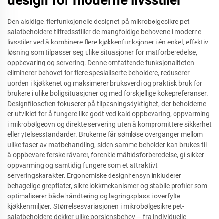
design for moderne livsstiler
Den alsidige, flerfunksjonelle designet på mikrobølgesikre pet-
salatbeholdere tilfredsstiller de mangfoldige behovene i moderne
livsstiler ved å kombinere flere kjøkkenfunksjoner i én enkel, effektiv
løsning som tilpasser seg ulike situasjoner for matforberedelse,
oppbevaring og servering. Denne omfattende funksjonaliteten
eliminerer behovet for flere spesialiserte beholdere, reduserer
uorden i kjøkkenet og maksimerer bruksverdi og praktisk bruk for
brukere i ulike boligsituasjoner og med forskjellige kokepreferanser.
Designfilosofien fokuserer på tilpasningsdyktighet, der beholderne
er utviklet for å fungere like godt ved kald oppbevaring, oppvarming
i mikrobølgeovn og direkte servering uten å kompromittere sikkerhet
eller ytelsesstandarder. Brukerne får sømløse overganger mellom
ulike faser av matbehandling, siden samme beholder kan brukes til
å oppbevare ferske råvarer, forenkle måltidsforberedelse, gi sikker
oppvarming og samtidig fungere som et attraktivt
serveringskarakter. Ergonomiske designhensyn inkluderer
behagelige grepflater, sikre lokkmekanismer og stabile profiler som
optimaliserer både håndtering og lagringsplass i overfylte
kjøkkenmiljøer. Størrelsesvariasjonen i mikrobølgesikre pet-
salatbeholdere dekker ulike porsjonsbehov – fra individuelle