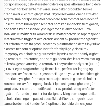
porsjonskopper, delikatessebeholdere og spesialformete beholdere
utformet for bestemte matvarer, som bakeriprodukter, ferske
grønnsaker eller ferdiglaget mat. Størrelsesvariasjonene strekker
seg fra små porsjonskontrollbeholdere som rommer bare noen få
unser til store bulklagringsenheter som kan inneholde flere gallon,
noe som sikrer passende løsninger for alle anvendelser – fra
individuelle måltider til kommersielle matforberedelsesoperasjoner.
Materialevalg utgjør et avgjørende aspekt av produktmangfoldet,
der erfarna team fra produsenter av plastmatbeholdere tilbyr ulike
plastresiner som er optimalisert for forskjellige ytelseskrav.
Polypropylen-beholdere gir utmerket kjemisk motstandsdyktighet
og temperaturtoleranse, noe som gjør dem ideelle for varm mat og
mikrobølgeoppvarming. Alternativer i høytetthetspolyeten (HDPE)
gir overlegen slagfasthet og fleksibilitet, perfekt for lagring og
transport av frosen mat. Gjennomsiktige polystyren-beholdere gir
utmerket synlighet for matpresentasjon samtidig som de holder
kostnadene lav for engangsbruk. Tilpassningsmulighetene går
langt utover standardmodifikasjoner av produkter og omfatter
også omfattende tjenester for designutvikling som skaper unike
beholderløsninger tilpasset spesifikke driftskrav. Ingeniørteam
samarbeider med kunder for å optimere beholderdimensjoner,