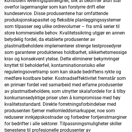
konsistent leveringspålitelighet, slik at bedrifter aldri står
overfor lagermangler som kan forstyrre drift eller
kundeservice. Disse produsentene har omfattende
produksjonskapasitet og fleksible planleggingssystemer
som tilpasser seg ulike ordrevolumer – fra små serier til
store kommersielle behov. Kvalitetssikring utgjør en annen
betydelig fordel, da etablerte produsenter av
plastmatbeholdere implementerer strenge testprosedyrer
som garanterer produktenes holdbarhet, sikkerhetsmessige
krav og konsekvent ytelse. Dette eliminerer bekymringer
knyttet til beholderfeil, kontaminationsrisiko eller
reguleringsovertramp som kan skade bedriftens rykte og
medføre kostbare bøter. Kostnadseffektivitet fremstår som
en primær fordel ved samarbeid med erfarne produsenter
av plastmatbeholdere, som utnytter skalafordele for å tilby
konkurransedyktige priser uten å kompromisse med høy
kvalitetsstandard. Direkte forretningsforbindelser med
produsenten fjerner mellomleddsmarkupper, noe som
reduserer innkjøpskostnader og forbedrer fortjenstmarginer
for bedrifter i alle sektorer. Tilpassningsmuligheter skiller
tjenestene til profesjonelle produsenter av