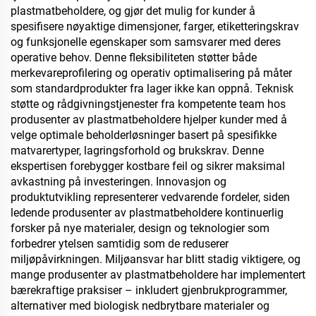
plastmatbeholdere, og gjør det mulig for kunder å
spesifisere nøyaktige dimensjoner, farger, etiketteringskrav
og funksjonelle egenskaper som samsvarer med deres
operative behov. Denne fleksibiliteten støtter både
merkevareprofilering og operativ optimalisering på måter
som standardprodukter fra lager ikke kan oppnå. Teknisk
støtte og rådgivningstjenester fra kompetente team hos
produsenter av plastmatbeholdere hjelper kunder med å
velge optimale beholderløsninger basert på spesifikke
matvarertyper, lagringsforhold og brukskrav. Denne
ekspertisen forebygger kostbare feil og sikrer maksimal
avkastning på investeringen. Innovasjon og
produktutvikling representerer vedvarende fordeler, siden
ledende produsenter av plastmatbeholdere kontinuerlig
forsker på nye materialer, design og teknologier som
forbedrer ytelsen samtidig som de reduserer
miljøpåvirkningen. Miljøansvar har blitt stadig viktigere, og
mange produsenter av plastmatbeholdere har implementert
bærekraftige praksiser – inkludert gjenbrukprogrammer,
alternativer med biologisk nedbrytbare materialer og