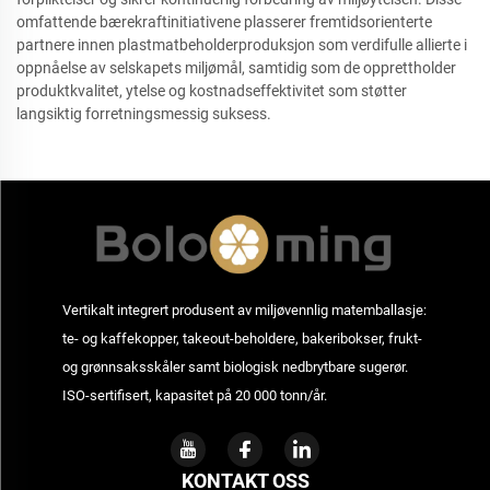
omfattende bærekraftinitiativene plasserer fremtidsorienterte
partnere innen plastmatbeholderproduksjon som verdifulle allierte i
oppnåelse av selskapets miljømål, samtidig som de opprettholder
produktkvalitet, ytelse og kostnadseffektivitet som støtter
langsiktig forretningsmessig suksess.
Vertikalt integrert produsent av miljøvennlig matemballasje:
te- og kaffekopper, takeout-beholdere, bakeribokser, frukt-
og grønnsaksskåler samt biologisk nedbrytbare sugerør.
ISO-sertifisert, kapasitet på 20 000 tonn/år.
KONTAKT OSS