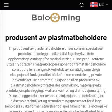
NO
produsent av plastmatbeholdere
En produsent av plastmatbeholdere driver som en spesialisert
produksjonsanlegg dedikert til å lage høykvalitets
oppbevaringsløsninger for matindustrien. Disse produsentene
utgjør ryggraden i matpakkeoperasjoner og fremstiller beholdere
som oppfyller strenge sikkerhetskrav, samtidig som de gir
eksepsjonell funksjonalitet både for kommersielle og private
anvendelser. De primære funksjonene til en produsent av
plastmatbeholdere omfatter designutvikling, materialevalg,
produksjonsplanlegging, kvalitetskontroll og distribusjonsstyring.
Disse anleggene bruker avanserte injeksjonsmoldeteknologier,
blåsemoldeteknikker og termoformingsprosesser for å lage
beholdere i ulike former, størrelser og spesifikasjoner. Teknologiske
egenskaper ved moderne produsenter av plastmatbeholdere