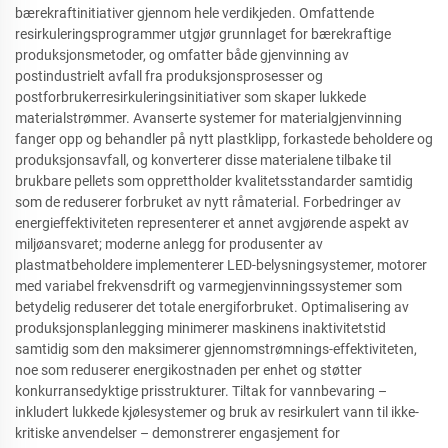
bærekraftinitiativer gjennom hele verdikjeden. Omfattende
resirkuleringsprogrammer utgjør grunnlaget for bærekraftige
produksjonsmetoder, og omfatter både gjenvinning av
postindustrielt avfall fra produksjonsprosesser og
postforbrukerresirkuleringsinitiativer som skaper lukkede
materialstrømmer. Avanserte systemer for materialgjenvinning
fanger opp og behandler på nytt plastklipp, forkastede beholdere og
produksjonsavfall, og konverterer disse materialene tilbake til
brukbare pellets som opprettholder kvalitetsstandarder samtidig
som de reduserer forbruket av nytt råmaterial. Forbedringer av
energieffektiviteten representerer et annet avgjørende aspekt av
miljøansvaret; moderne anlegg for produsenter av
plastmatbeholdere implementerer LED-belysningsystemer, motorer
med variabel frekvensdrift og varmegjenvinningssystemer som
betydelig reduserer det totale energiforbruket. Optimalisering av
produksjonsplanlegging minimerer maskinens inaktivitetstid
samtidig som den maksimerer gjennomstrømnings-effektiviteten,
noe som reduserer energikostnaden per enhet og støtter
konkurransedyktige prisstrukturer. Tiltak for vannbevaring –
inkludert lukkede kjølesystemer og bruk av resirkulert vann til ikke-
kritiske anvendelser – demonstrerer engasjement for