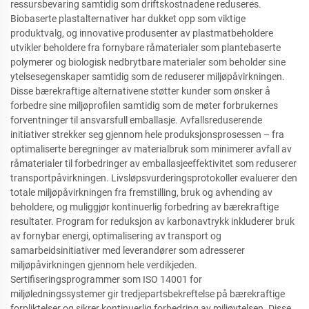
ressursbevaring samtidig som driftskostnadene reduseres.
Biobaserte plastalternativer har dukket opp som viktige
produktvalg, og innovative produsenter av plastmatbeholdere
utvikler beholdere fra fornybare råmaterialer som plantebaserte
polymerer og biologisk nedbrytbare materialer som beholder sine
ytelsesegenskaper samtidig som de reduserer miljøpåvirkningen.
Disse bærekraftige alternativene støtter kunder som ønsker å
forbedre sine miljøprofilen samtidig som de møter forbrukernes
forventninger til ansvarsfull emballasje. Avfallsreduserende
initiativer strekker seg gjennom hele produksjonsprosessen – fra
optimaliserte beregninger av materialbruk som minimerer avfall av
råmaterialer til forbedringer av emballasjeeffektivitet som reduserer
transportpåvirkningen. Livsløpsvurderingsprotokoller evaluerer den
totale miljøpåvirkningen fra fremstilling, bruk og avhending av
beholdere, og muliggjør kontinuerlig forbedring av bærekraftige
resultater. Program for reduksjon av karbonavtrykk inkluderer bruk
av fornybar energi, optimalisering av transport og
samarbeidsinitiativer med leverandører som adresserer
miljøpåvirkningen gjennom hele verdikjeden.
Sertifiseringsprogrammer som ISO 14001 for
miljøledningssystemer gir tredjepartsbekreftelse på bærekraftige
forpliktelser og sikrer kontinuerlig forbedring av miljøytelsen. Disse