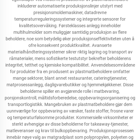
inkluderer automatiserte produksjonslinjer utstyrt med
presisjonsmoldemaskiner, datadrevne
temperaturreguleringssystemer og integrerte sensorer for
kvalitetsovervåking. Førsteklasses anlegg inneholder
multihulmolder som muliggjør samtidig produksjon av flere
beholdere, noe som betydelig øker produksjonseffektiviteten uten å
ofre konsekvent produktkvalitet. Avanserte
materialhåndteringssystemer sikrer riktig lagring og transport av
råmaterialer, mens sofistikerte testutstyr bekrefter beholderens
integritet, tetthet og kjemiske kompatibilitet. Anvendelsesområdene
for produkter fra en produsent av plastmatbeholdere omfatter
mange sektorer, blant annet restauranter, cateringtjenester,
matprosessanlegg, dagligvarebutikker og hjemmekjøkkener. Disse
beholderne spiller en avgjørende rolle i matbevaring,
porsjonskontroll, måltidsforberedelse, oppbevaringsorganisering og
transportlogistikk. Mangebruken av plastmatbeholdere gjør dem
uunnværlige for oppbevaring av væsker, faste stoffer, frosne varer
og temperaturfølsomme produkter. Kommersielle virksomheter er
sterkt avhengige av disse beholderne for takeaway-tjenester,
matleveranser og krav til bulkoppbevaring. Produksjonsprosessen
innebär nøye valg av matgradplast som polypropylen, polyeten og