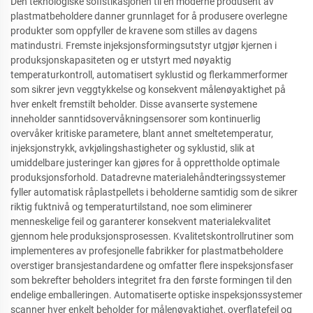
Den teknologiske sofistikasjonen til en moderne produsent av
plastmatbeholdere danner grunnlaget for å produsere overlegne
produkter som oppfyller de kravene som stilles av dagens
matindustri. Fremste injeksjonsformingsutstyr utgjør kjernen i
produksjonskapasiteten og er utstyrt med nøyaktig
temperaturkontroll, automatisert syklustid og flerkammerformer
som sikrer jevn veggtykkelse og konsekvent målenøyaktighet på
hver enkelt fremstilt beholder. Disse avanserte systemene
inneholder sanntidsovervåkningsensorer som kontinuerlig
overvåker kritiske parametere, blant annet smeltetemperatur,
injeksjonstrykk, avkjølingshastigheter og syklustid, slik at
umiddelbare justeringer kan gjøres for å opprettholde optimale
produksjonsforhold. Datadrevne materialehåndteringssystemer
fyller automatisk råplastpellets i beholderne samtidig som de sikrer
riktig fuktnivå og temperaturtilstand, noe som eliminerer
menneskelige feil og garanterer konsekvent materialekvalitet
gjennom hele produksjonsprosessen. Kvalitetskontrollrutiner som
implementeres av profesjonelle fabrikker for plastmatbeholdere
overstiger bransjestandardene og omfatter flere inspeksjonsfaser
som bekrefter beholders integritet fra den første formingen til den
endelige emballeringen. Automatiserte optiske inspeksjonssystemer
scanner hver enkelt beholder for målenøyaktighet, overflatefeil og