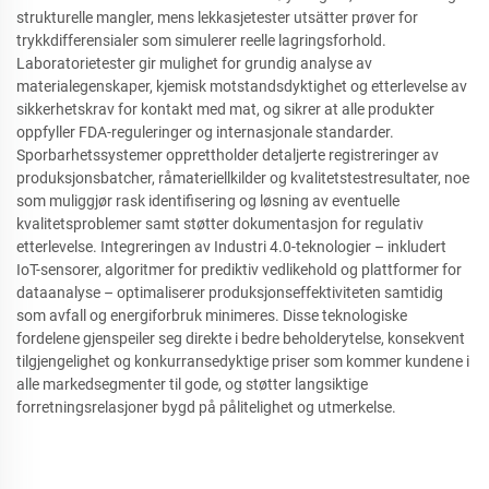
strukturelle mangler, mens lekkasjetester utsätter prøver for
trykkdifferensialer som simulerer reelle lagringsforhold.
Laboratorietester gir mulighet for grundig analyse av
materialegenskaper, kjemisk motstandsdyktighet og etterlevelse av
sikkerhetskrav for kontakt med mat, og sikrer at alle produkter
oppfyller FDA-reguleringer og internasjonale standarder.
Sporbarhetssystemer opprettholder detaljerte registreringer av
produksjonsbatcher, råmateriellkilder og kvalitetstestresultater, noe
som muliggjør rask identifisering og løsning av eventuelle
kvalitetsproblemer samt støtter dokumentasjon for regulativ
etterlevelse. Integreringen av Industri 4.0-teknologier – inkludert
IoT-sensorer, algoritmer for prediktiv vedlikehold og plattformer for
dataanalyse – optimaliserer produksjonseffektiviteten samtidig
som avfall og energiforbruk minimeres. Disse teknologiske
fordelene gjenspeiler seg direkte i bedre beholderytelse, konsekvent
tilgjengelighet og konkurransedyktige priser som kommer kundene i
alle markedsegmenter til gode, og støtter langsiktige
forretningsrelasjoner bygd på pålitelighet og utmerkelse.