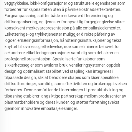
veggtykkelse, lokk-konfigurasjoner og strukturelle egenskaper som
forbedrer funksjonaliteten uten å påvirke kostnadseffektiviteten.
Fargeanpassning støtter både merkevare-differensiering og
driftsorganisering, og tjenester for nøyaktig fargegjengivelse sikrer
konsekvent merkevarepresentasjon på alle emballasjeelementer.
Etiketterings- og trykketjenester muliggjør direkte påføring av
logoer, ernæringsinformasjon, håndteringsinstruksjoner og tekst
knyttet til lovmessig etterlevelse, noe som eliminerer behovet for
sekundære etiketteringsoperasjoner samtidig som det sikrer en
profesjonell presentasjon. Spesialiserte funksjoner som
sikkerhetssegler som avslører bruk, ventileringsystemer, oppdelt
design og optimalisert stabilitet ved stapling kan integreres i
tilpassede design, slik at beholdere skapes som løser spesifikke
driftsutfordringer, samtidig som effektiviteten og brukeropplevelsen
forbedres. Denne omfattende tilnærmingen til produktutvikling og
tilpasning etablerer langsiktige partnerskap mellom produsenter av
plastmatbeholdere og deres kunder, og støtter forretningsvekst
gjennom innovative emballasjeløsninger.