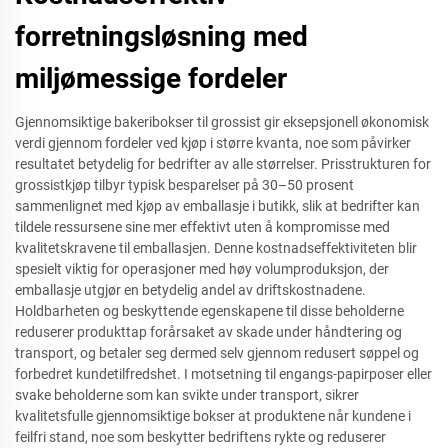
forretningsløsning med
miljømessige fordeler
Gjennomsiktige bakeribokser til grossist gir eksepsjonell økonomisk
verdi gjennom fordeler ved kjøp i større kvanta, noe som påvirker
resultatet betydelig for bedrifter av alle størrelser. Prisstrukturen for
grossistkjøp tilbyr typisk besparelser på 30–50 prosent
sammenlignet med kjøp av emballasje i butikk, slik at bedrifter kan
tildele ressursene sine mer effektivt uten å kompromisse med
kvalitetskravene til emballasjen. Denne kostnadseffektiviteten blir
spesielt viktig for operasjoner med høy volumproduksjon, der
emballasje utgjør en betydelig andel av driftskostnadene.
Holdbarheten og beskyttende egenskapene til disse beholderne
reduserer produkttap forårsaket av skade under håndtering og
transport, og betaler seg dermed selv gjennom redusert søppel og
forbedret kundetilfredshet. I motsetning til engangs-papirposer eller
svake beholderne som kan svikte under transport, sikrer
kvalitetsfulle gjennomsiktige bokser at produktene når kundene i
feilfri stand, noe som beskytter bedriftens rykte og reduserer