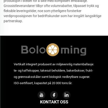
produksjon i stedet for å slite med komplisert emballasje.
Grossistleverandører tilbyr ofte volumrabatter, tilpasset trykk og
fleksible leveringstider, noe som ytterligere forsterker
verdiproposisjonen for bedriftskunder som har inngått langsiktige
partnerskap.
Vertikalt integrert produsent av miljøvennlig matemballasje:
te- og kaffekopper, takeout-beholdere, bakeribokser, frukt-
og grønnsaksskåler samt biologisk nedbrytbare sugerør.
ISO-sertifisert, kapasitet på 20 000 tonn/år.
KONTAKT OSS