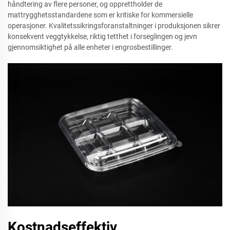
håndtering av flere personer, og opprettholder de
mattrygghetsstandardene som er kritiske for kommersielle
operasjoner. Kvalitetssikringsforanstaltninger i produksjonen sikrer
konsekvent veggtykkelse, riktig tetthet i forseglingen og jevn
gjennomsiktighet på alle enheter i engrosbestillinger.
Kostnadseffektiv