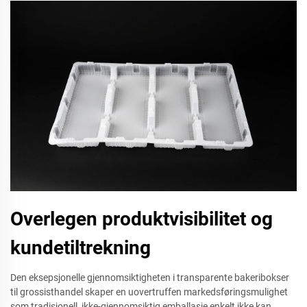
Overlegen produktvisibilitet og
kundetiltrekning
Den eksepsjonelle gjennomsiktigheten i transparente bakeribokser
til grossisthandel skaper en uovertruffen markedsføringsmulighet
som tradisjonell, ikke-gjennomsiktig emballasje enkelt ikke kan