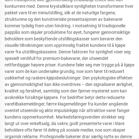
konkurrere med. Denne krystallklare synligheten transformerer hver
pakket vare til en miniutstilling, slik at de naturlige fargene,
strukturene og den kunstneriske presentasjonen av bakevarer
kommer tydelig frem uten hindring. I motsetning til tradisjonelle
papplås som skjuler produktene for øyet, fungerer gjennomsiktige
beholdere som beskyttende utstillingskasser som bevarer den
visuelle tiltrekningen som opprinnelig fraktet kundene til å kjøpe
varer fra utstillingskassene. Denne faktoren for synlighet viser seg
spesielt verdifull for premium-bakevarer, der utseendet
rettferdiggjør høyere priser. Kundene føler seg mer trygge på å kjøpe
varer som de kan undersøke grundig, noe som fører til redusert
usikkerhet og raskere kjøpsbeslutninger. Den psykologiske effekten
av gjennomsiktighet kan ikke overdrives – den signaliserer ærlighet,
kvalitet og ferskhet, samtidig som den fjerner mysteriet som kan
avskrekke forsiktige kjøpere. For bedrifter betyr dette reduserte
varetilbakemeldinger, færre klagemeldinger fra kunder angående
uventet utseende og økte impulsinkjøp når attraktive varer fanger
kundens oppmerksomhet. Markedsføringsverdien strekker seg
langt ut over enkeltsalg, da vakre, godt presenterte varer i klare
beholdere ofte fører til deling på sosiale medier, noe som skaper
organisk reklame. Profesjonelle bakerier drar særlig nytte av denne