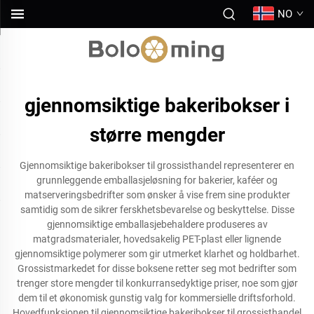
NO
gjennomsiktige bakeribokser i
større mengder
Gjennomsiktige bakeribokser til grossisthandel representerer en
grunnleggende emballasjeløsning for bakerier, kaféer og
matserveringsbedrifter som ønsker å vise frem sine produkter
samtidig som de sikrer ferskhetsbevarelse og beskyttelse. Disse
gjennomsiktige emballasjebehaldere produseres av
matgradsmaterialer, hovedsakelig PET-plast eller lignende
gjennomsiktige polymerer som gir utmerket klarhet og holdbarhet.
Grossistmarkedet for disse boksene retter seg mot bedrifter som
trenger store mengder til konkurransedyktige priser, noe som gjør
dem til et økonomisk gunstig valg for kommersielle driftsforhold.
Hovedfunksjonen til gjennomsiktige bakeribokser til grossisthandel