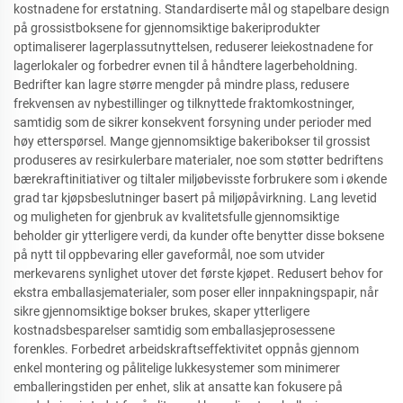
kostnadene for erstatning. Standardiserte mål og stapelbare design
på grossistboksene for gjennomsiktige bakeriprodukter
optimaliserer lagerplassutnyttelsen, reduserer leiekostnadene for
lagerlokaler og forbedrer evnen til å håndtere lagerbeholdning.
Bedrifter kan lagre større mengder på mindre plass, redusere
frekvensen av nybestillinger og tilknyttede fraktomkostninger,
samtidig som de sikrer konsekvent forsyning under perioder med
høy etterspørsel. Mange gjennomsiktige bakeribokser til grossist
produseres av resirkulerbare materialer, noe som støtter bedriftens
bærekraftinitiativer og tiltaler miljøbevisste forbrukere som i økende
grad tar kjøpsbeslutninger basert på miljøpåvirkning. Lang levetid
og muligheten for gjenbruk av kvalitetsfulle gjennomsiktige
beholder gir ytterligere verdi, da kunder ofte benytter disse boksene
på nytt til oppbevaring eller gaveformål, noe som utvider
merkevarens synlighet utover det første kjøpet. Redusert behov for
ekstra emballasjematerialer, som poser eller innpakningspapir, når
sikre gjennomsiktige bokser brukes, skaper ytterligere
kostnadsbesparelser samtidig som emballasjeprosessene
forenkles. Forbedret arbeidskraftseffektivitet oppnås gjennom
enkel montering og pålitelige lukkesystemer som minimerer
emballeringstiden per enhet, slik at ansatte kan fokusere på