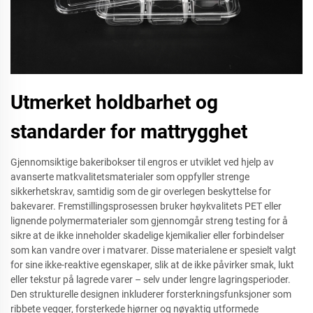
Utmerket holdbarhet og
standarder for mattrygghet
Gjennomsiktige bakeribokser til engros er utviklet ved hjelp av
avanserte matkvalitetsmaterialer som oppfyller strenge
sikkerhetskrav, samtidig som de gir overlegen beskyttelse for
bakevarer. Fremstillingsprosessen bruker høykvalitets PET eller
lignende polymermaterialer som gjennomgår streng testing for å
sikre at de ikke inneholder skadelige kjemikalier eller forbindelser
som kan vandre over i matvarer. Disse materialene er spesielt valgt
for sine ikke-reaktive egenskaper, slik at de ikke påvirker smak, lukt
eller tekstur på lagrede varer – selv under lengre lagringsperioder.
Den strukturelle designen inkluderer forsterkningsfunksjoner som
ribbete vegger, forsterkede hjørner og nøyaktig utformede