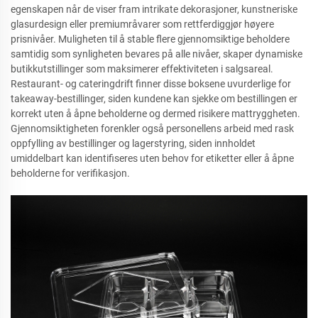
egenskapen når de viser fram intrikate dekorasjoner, kunstneriske
glasurdesign eller premiumråvarer som rettferdiggjør høyere
prisnivåer. Muligheten til å stable flere gjennomsiktige beholdere
samtidig som synligheten bevares på alle nivåer, skaper dynamiske
butikkutstillinger som maksimerer effektiviteten i salgsareal.
Restaurant- og cateringdrift finner disse boksene uvurderlige for
takeaway-bestillinger, siden kundene kan sjekke om bestillingen er
korrekt uten å åpne beholderne og dermed risikere mattryggheten.
Gjennomsiktigheten forenkler også personellens arbeid med rask
oppfylling av bestillinger og lagerstyring, siden innholdet
umiddelbart kan identifiseres uten behov for etiketter eller å åpne
beholderne for verifikasjon.