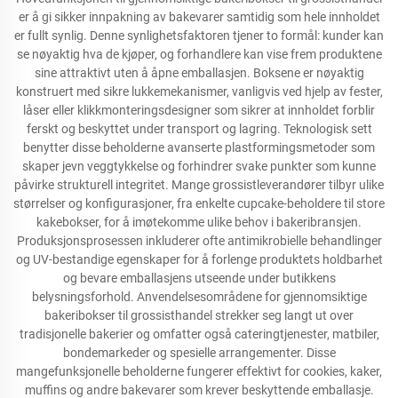
er å gi sikker innpakning av bakevarer samtidig som hele innholdet
er fullt synlig. Denne synlighetsfaktoren tjener to formål: kunder kan
se nøyaktig hva de kjøper, og forhandlere kan vise frem produktene
sine attraktivt uten å åpne emballasjen. Boksene er nøyaktig
konstruert med sikre lukkemekanismer, vanligvis ved hjelp av fester,
låser eller klikkmonteringsdesigner som sikrer at innholdet forblir
ferskt og beskyttet under transport og lagring. Teknologisk sett
benytter disse beholderne avanserte plastformingsmetoder som
skaper jevn veggtykkelse og forhindrer svake punkter som kunne
påvirke strukturell integritet. Mange grossistleverandører tilbyr ulike
størrelser og konfigurasjoner, fra enkelte cupcake-beholdere til store
kakebokser, for å imøtekomme ulike behov i bakeribransjen.
Produksjonsprosessen inkluderer ofte antimikrobielle behandlinger
og UV-bestandige egenskaper for å forlenge produktets holdbarhet
og bevare emballasjens utseende under butikkens
belysningsforhold. Anvendelsesområdene for gjennomsiktige
bakeribokser til grossisthandel strekker seg langt ut over
tradisjonelle bakerier og omfatter også cateringtjenester, matbiler,
bondemarkeder og spesielle arrangementer. Disse
mangefunksjonelle beholderne fungerer effektivt for cookies, kaker,
muffins og andre bakevarer som krever beskyttende emballasje.