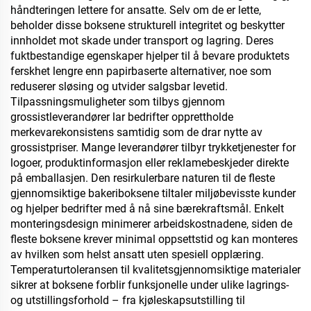
håndteringen lettere for ansatte. Selv om de er lette,
beholder disse boksene strukturell integritet og beskytter
innholdet mot skade under transport og lagring. Deres
fuktbestandige egenskaper hjelper til å bevare produktets
ferskhet lengre enn papirbaserte alternativer, noe som
reduserer sløsing og utvider salgsbar levetid.
Tilpassningsmuligheter som tilbys gjennom
grossistleverandører lar bedrifter opprettholde
merkevarekonsistens samtidig som de drar nytte av
grossistpriser. Mange leverandører tilbyr trykketjenester for
logoer, produktinformasjon eller reklamebeskjeder direkte
på emballasjen. Den resirkulerbare naturen til de fleste
gjennomsiktige bakeriboksene tiltaler miljøbevisste kunder
og hjelper bedrifter med å nå sine bærekraftsmål. Enkelt
monteringsdesign minimerer arbeidskostnadene, siden de
fleste boksene krever minimal oppsettstid og kan monteres
av hvilken som helst ansatt uten spesiell opplæring.
Temperaturtoleransen til kvalitetsgjennomsiktige materialer
sikrer at boksene forblir funksjonelle under ulike lagrings-
og utstillingsforhold – fra kjøleskapsutstilling til