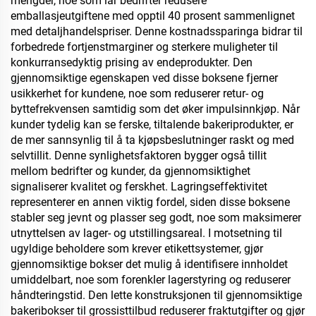
mengder, noe som lar bedrifter redusere
emballasjeutgiftene med opptil 40 prosent sammenlignet
med detaljhandelspriser. Denne kostnadssparinga bidrar til
forbedrede fortjenstmarginer og sterkere muligheter til
konkurransedyktig prising av endeprodukter. Den
gjennomsiktige egenskapen ved disse boksene fjerner
usikkerhet for kundene, noe som reduserer retur- og
byttefrekvensen samtidig som det øker impulsinnkjøp. Når
kunder tydelig kan se ferske, tiltalende bakeriprodukter, er
de mer sannsynlig til å ta kjøpsbeslutninger raskt og med
selvtillit. Denne synlighetsfaktoren bygger også tillit
mellom bedrifter og kunder, da gjennomsiktighet
signaliserer kvalitet og ferskhet. Lagringseffektivitet
representerer en annen viktig fordel, siden disse boksene
stabler seg jevnt og plasser seg godt, noe som maksimerer
utnyttelsen av lager- og utstillingsareal. I motsetning til
ugyldige beholdere som krever etikettsystemer, gjør
gjennomsiktige bokser det mulig å identifisere innholdet
umiddelbart, noe som forenkler lagerstyring og reduserer
håndteringstid. Den lette konstruksjonen til gjennomsiktige
bakeribokser til grossisttilbud reduserer fraktutgifter og gjør