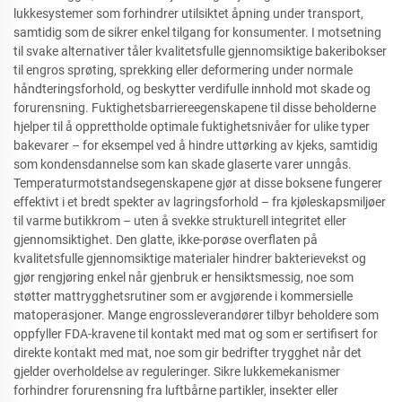
lukkesystemer som forhindrer utilsiktet åpning under transport,
samtidig som de sikrer enkel tilgang for konsumenter. I motsetning
til svake alternativer tåler kvalitetsfulle gjennomsiktige bakeribokser
til engros sprøting, sprekking eller deformering under normale
håndteringsforhold, og beskytter verdifulle innhold mot skade og
forurensning. Fuktighetsbarriereegenskapene til disse beholderne
hjelper til å opprettholde optimale fuktighetsnivåer for ulike typer
bakevarer – for eksempel ved å hindre uttørking av kjeks, samtidig
som kondensdannelse som kan skade glaserte varer unngås.
Temperaturmotstandsegenskapene gjør at disse boksene fungerer
effektivt i et bredt spekter av lagringsforhold – fra kjøleskapsmiljøer
til varme butikkrom – uten å svekke strukturell integritet eller
gjennomsiktighet. Den glatte, ikke-porøse overflaten på
kvalitetsfulle gjennomsiktige materialer hindrer bakterievekst og
gjør rengjøring enkel når gjenbruk er hensiktsmessig, noe som
støtter mattrygghetsrutiner som er avgjørende i kommersielle
matoperasjoner. Mange engrossleverandører tilbyr beholdere som
oppfyller FDA-kravene til kontakt med mat og som er sertifisert for
direkte kontakt med mat, noe som gir bedrifter trygghet når det
gjelder overholdelse av reguleringer. Sikre lukkemekanismer
forhindrer forurensning fra luftbårne partikler, insekter eller