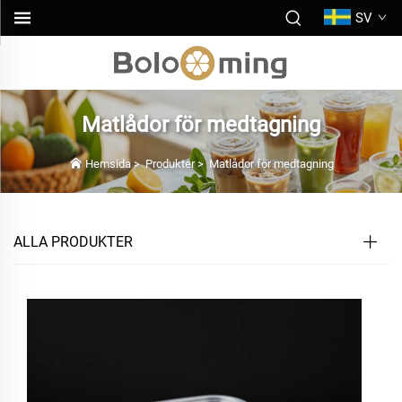
SV
Matlådor för medtagning
Hemsida
>
Produkter
>
Matlådor för medtagning
ALLA PRODUKTER