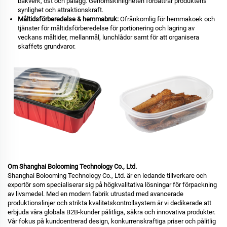
bakverk, ost och pålägg. Genomskinligheten förbättrar produktens
synlighet och attraktionskraft.
Måltidsförberedelse & hemmabruk:
Ofrånkomlig för hemmakoek och
tjänster för måltidsförberedelse för portionering och lagring av
veckans måltider, mellanmål, lunchlådor samt för att organisera
skaffets grundvaror.
Om Shanghai Bolooming Technology Co., Ltd.
Shanghai Bolooming Technology Co., Ltd. är en ledande tillverkare och
exportör som specialiserar sig på högkvalitativa lösningar för förpackning
av livsmedel. Med en modern fabrik utrustad med avancerade
produktionslinjer och strikta kvalitetskontrollsystem är vi dedikerade att
erbjuda våra globala B2B-kunder pålitliga, säkra och innovativa produkter.
Vår fokus på kundcentrerad design, konkurrenskraftiga priser och pålitlig