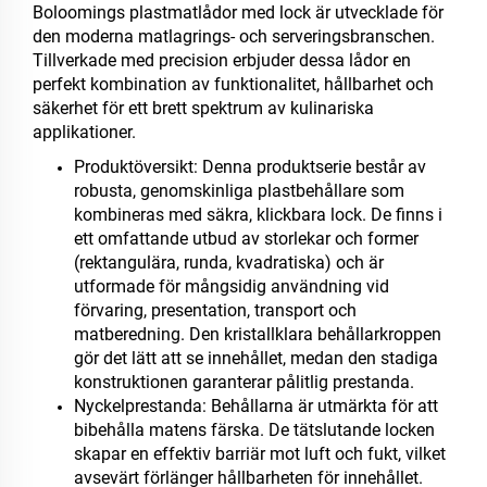
Boloomings plastmatlådor med lock är utvecklade för
den moderna matlagrings- och serveringsbranschen.
Tillverkade med precision erbjuder dessa lådor en
perfekt kombination av funktionalitet, hållbarhet och
säkerhet för ett brett spektrum av kulinariska
applikationer.
Produktöversikt: Denna produktserie består av
robusta, genomskinliga plastbehållare som
kombineras med säkra, klickbara lock. De finns i
ett omfattande utbud av storlekar och former
(rektangulära, runda, kvadratiska) och är
utformade för mångsidig användning vid
förvaring, presentation, transport och
matberedning. Den kristallklara behållarkroppen
gör det lätt att se innehållet, medan den stadiga
konstruktionen garanterar pålitlig prestanda.
Nyckelprestanda: Behållarna är utmärkta för att
bibehålla matens färska. De tätslutande locken
skapar en effektiv barriär mot luft och fukt, vilket
avsevärt förlänger hållbarheten för innehållet.