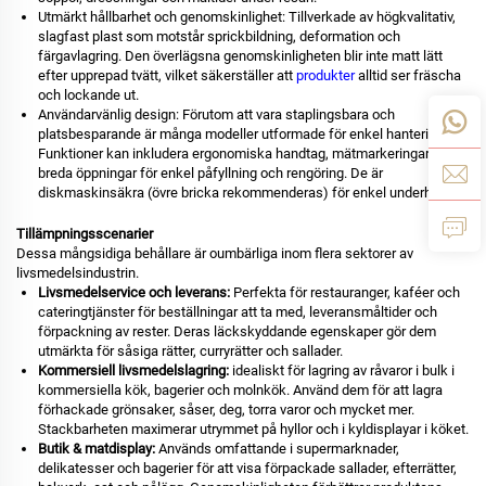
Utmärkt hållbarhet och genomskinlighet: Tillverkade av högkvalitativ,
slagfast plast som motstår sprickbildning, deformation och
färgavlagring. Den överlägsna genomskinligheten blir inte matt lätt
efter upprepad tvätt, vilket säkerställer att
produkter
alltid ser fräscha
och lockande ut.
Användarvänlig design: Förutom att vara staplingsbara och
platsbesparande är många modeller utformade för enkel hantering.
Funktioner kan inkludera ergonomiska handtag, mätmarkeringar och
breda öppningar för enkel påfyllning och rengöring. De är
diskmaskinsäkra (övre bricka rekommenderas) för enkel underhåll.
Tillämpningsscenarier
Dessa mångsidiga behållare är oumbärliga inom flera sektorer av
livsmedelsindustrin.
Livsmedelservice och leverans:
Perfekta för restauranger, kaféer och
cateringtjänster för beställningar att ta med, leveransmåltider och
förpackning av rester. Deras läckskyddande egenskaper gör dem
utmärkta för såsiga rätter, curryrätter och sallader.
Kommersiell livsmedelslagring:
idealiskt för lagring av råvaror i bulk i
kommersiella kök, bagerier och molnkök. Använd dem för att lagra
förhackade grönsaker, såser, deg, torra varor och mycket mer.
Stackbarheten maximerar utrymmet på hyllor och i kyldisplayar i köket.
Butik & matdisplay:
Används omfattande i supermarknader,
delikatesser och bagerier för att visa förpackade sallader, efterrätter,