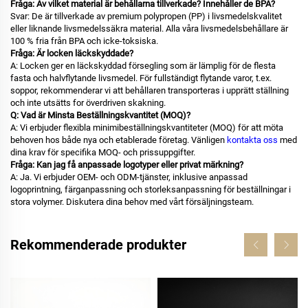
Fråga: Av vilket material är behållarna tillverkade? Innehåller de BPA?
Svar: De är tillverkade av premium polypropen (PP) i livsmedelskvalitet
eller liknande livsmedelssäkra material. Alla våra livsmedelsbehållare är
100 % fria från BPA och icke-toksiska.
Fråga: Är locken läckskyddade?
A: Locken ger en läckskyddad försegling som är lämplig för de flesta
fasta och halvflytande livsmedel. För fullständigt flytande varor, t.ex.
soppor, rekommenderar vi att behållaren transporteras i upprätt ställning
och inte utsätts for överdriven skakning.
Q: Vad är Minsta Beställningskvantitet (MOQ)?
A: Vi erbjuder flexibla minimibeställningskvantiteter (MOQ) för att möta
behoven hos både nya och etablerade företag. Vänligen
kontakta oss
med
dina krav för specifika MOQ- och prissuppgifter.
Fråga: Kan jag få anpassade logotyper eller privat märkning?
A: Ja. Vi erbjuder OEM- och ODM-tjänster, inklusive anpassad
logoprintning, färganpassning och storleksanpassning för beställningar i
stora volymer. Diskutera dina behov med vårt försäljningsteam.
Rekommenderade produkter