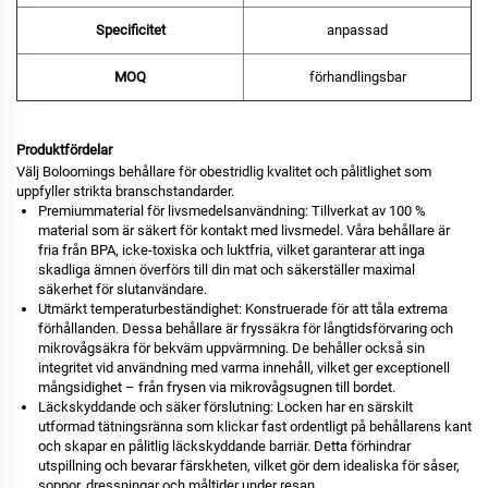
Specificitet
anpassad
MOQ
förhandlingsbar
Produktfördelar
Välj Boloomings behållare för obestridlig kvalitet och pålitlighet som
uppfyller strikta branschstandarder.
Premiummaterial för livsmedelsanvändning: Tillverkat av 100 %
material som är säkert för kontakt med livsmedel. Våra behållare är
fria från BPA, icke-toxiska och luktfria, vilket garanterar att inga
skadliga ämnen överförs till din mat och säkerställer maximal
säkerhet för slutanvändare.
Utmärkt temperaturbeständighet: Konstruerade för att tåla extrema
förhållanden. Dessa behållare är fryssäkra för långtidsförvaring och
mikrovågsäkra för bekväm uppvärmning. De behåller också sin
integritet vid användning med varma innehåll, vilket ger exceptionell
mångsidighet – från frysen via mikrovågsugnen till bordet.
Läckskyddande och säker förslutning: Locken har en särskilt
utformad tätningsränna som klickar fast ordentligt på behållarens kant
och skapar en pålitlig läckskyddande barriär. Detta förhindrar
utspillning och bevarar färskheten, vilket gör dem idealiska för såser,
soppor, dressningar och måltider under resan.