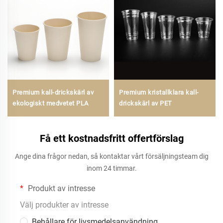
Premium kall-drickskärl av
Premium kristallklara kall-
ekologiskt medvetet PLA
drickskärl av PET
Få ett kostnadsfritt offertförslag
Ange dina frågor nedan, så kontaktar vårt försäljningsteam dig
inom 24 timmar.
Produkt av intresse
Välj produkter av intresse
Behållare för livsmedelsanvändning