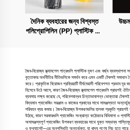
দৈনিক ব্যবহারের জন্য বিশ্বস্ত
উচ্চ
পলিপ্রোপিলিন (PP) প্লাস্টিক স্ট্র
ও
জৈব-বিয়োজ্য ক্ল্যামশেল পাত্রগুলি প্লাস্টিক দূষণ এবং বর্জ্য ব্যবস্থাপ
বৃত্তাকার অর্থনীতির নীতিগুলিকে সমর্থন করে এমন একটি টেকসই সমাধান তৈর
করে। প্রাকৃতিক বিয়োজন প্রক্রিয়াটি দীর্ঘমেয়াদী পরিবেশগত প্রভাব দূর
হিসেবে উঠে আসে, কারণ জৈব-বিয়োজ্য ক্ল্যামশেল পাত্রগুলি প্রায়শই ঐতিহ্
ব্যবসায় লক্ষ্য করেছে যে, পরিবেশবান্ধব চিন্তাভাবাপন্ন ভোক্তারা টেকসই উপ
বিদ্যমান প্যাকেজিং সরঞ্জাম ও কাজের প্রবাহের সাথে সামঞ্জস্যতা অন্তর্ভুক
পরিবহন ব্যয় কমায়। জৈব-বিয়োজ্য উপকরণগুলির হালকা প্রকৃতি প্রায়শই পরিবহন
উঠছে, কারণ সরকারগুলি প্যাকেজিং সংক্রান্ত কঠোরতর বিধিমালা ও প্লাস্টিক 
অসামঞ্জস্যপূর্ণ প্যাকেজিং উপকরণ ব্যবহারের সাথে যুক্ত সম্ভাব্য শাস্তিম
ও ফথ্যালেট—এর অনুপস্থিতি অন্তর্ভুক্ত, যা খাদ্য পণ্যে লিচ হতে পারে। এট