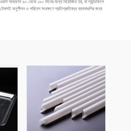
এগুলি সাধারণত ৯০ থেকে ১৮০ দিনের মধ্যে বিয়োজিত হয়, যা ল্যান্ডফিলে
লি টেকসই অনুশীলন ও পরিবেশ সংরক্ষণে প্রতিশ্রুতিবদ্ধ ব্যবসাগুলির জন্য