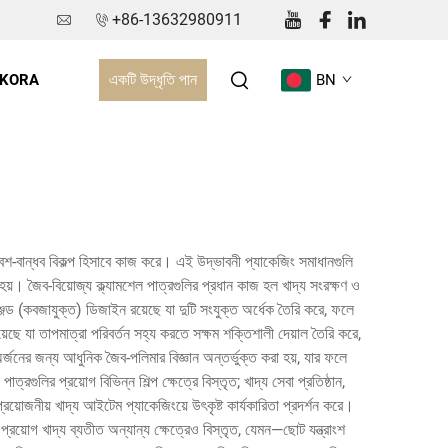
+86-13632980911
একটি উদ্ধৃতি পান
 KORA
BN
িবেশ-বান্ধব বিকল্প হিসাবে কাজ করে। এই উদ্ভাবনী প্যাকেজিং সমাধানগুলি
হয়। জৈব-বিয়োজ্য ক্ল্যামশেল পাত্রগুলির প্রধান কাজ হল খাদ্য সংরক্ষণ ও
জড (কবজাযুক্ত) ডিজাইন রয়েছে যা দুটি সংযুক্ত অর্ধেক তৈরি করে, ফলে
রয়েছে যা তাপমাত্রা পরিবর্তন সহ্য করতে সক্ষম শক্তিশালী দেয়াল তৈরি করে,
্জনের জন্য আধুনিক জৈব-পলিমার বিজ্ঞান অন্তর্ভুক্ত করা হয়, যার ফলে
ুলির প্রয়োগ বিভিন্ন শিল্প ক্ষেত্রে বিস্তৃত; খাদ্য সেবা প্রতিষ্ঠান,
রয়োজনীয় খাদ্য আইটেম প্যাকেজিংয়ে উৎকৃষ্ট কার্যকারিতা প্রদর্শন করে।
ী প্রয়োগ খাদ্য ব্যতীত অন্যান্য ক্ষেত্রেও বিস্তৃত, যেমন—ছোট যন্ত্রাংশ