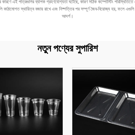
র কারণে এই পাত্রগুলির ব্যাপক গ্রহণযোগ্যতা ঘটেছে, কারণ সঠিক কম্পোস্টিং পরিস্থিতিতে 
লি কাঠামোগত স্থায়িত্ব বজায় রাখে এবং নিষ্পত্তির পর সম্পূর্ণ জৈব-বিয়োজ্য হয়, ফলে এগু
আদর্শ।
নতুন পণ্যের সুপারিশ