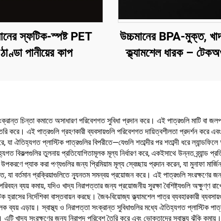
মানের স্ফটিক-স্পষ্ট PET
উচ্চমানের BPA-মুক্ত, খাদ
ঠাণ্ডা পানীয়ের কাপ
ক্ল্যামশেল ধারক – টেকঅ
খাদ্য সংরক্ষণের জন্
না সংক্রান্ত চিন্তা কমাতে অসাধারণ পরিবেশগত সুবিধা প্রদান করে। এই পাত্রগুলি মাটি বা জলপথ
ি করে। এই পাত্রগুলি গ্রহণকারী ব্যবসায়গুলি পরিবেশগত দায়িত্বশীলতা প্রদর্শন করে এবং পর
 করে, যা ঐতিহ্যগত প্লাস্টিক পাত্রগুলির বিপরীতে—যেগুলি শতাব্দীর পর শতাব্দী ধরে ল্যান্ডফ
যগত বিকল্পগুলির তুলনায় প্রতিযোগিতামূলক মূল্য নির্ধারণ করে, একইসাথে উন্নত ব্র্যান্ড প
করণে প্যাক করা পণ্যগুলির জন্য প্রিমিয়াম মূল্য স্বেচ্ছায় প্রদান করেন, যা মুনাফা মার্জিন ব
্ত, যা বর্তমান প্রক্রিয়াগুলিতে ন্যূনতম সমন্বয় প্রয়োজন করে। এই পাত্রগুলি সংরক্ষণের জন্
 ব্যয় কমায়, যদিও খাদ্য নিরাপত্তার জন্য প্রয়োজনীয় সুরক্ষা বৈশিষ্ট্যগুলি অক্ষুণ্ণ রাখে। ন
হ্রাসের নির্দেশিকা বাস্তবায়ন করছে। জৈব-বিয়োজ্য ক্ল্যামশেল পাত্র ব্যবহারকারী ব্যবসায়
ূলক ব্যয় এড়ায়। স্বাস্থ্য ও নিরাপত্তা সংক্রান্ত সুবিধাগুলির মধ্যে ঐতিহ্যগত প্লাস্টিক
ি খাদ্য সংরক্ষণের জন্য নিরাপদ পরিবেশ তৈরি করে এবং ভোক্তাদের স্বাস্থ্য ঝুঁকি কমায়। মা