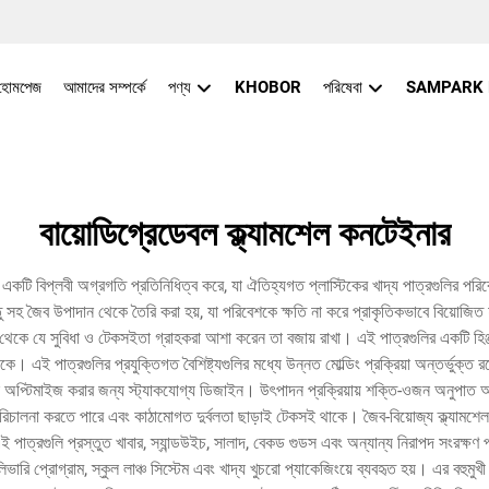
হোমপেজ
আমাদের সম্পর্কে
পণ্য
KHOBOR
পরিষেবা
SAMPARK
বায়োডিগ্রেডেবল ক্ল্যামশেল কনটেইনার
্রে একটি বিপ্লবী অগ্রগতি প্রতিনিধিত্ব করে, যা ঐতিহ্যগত প্লাস্টিকের খাদ্য পাত্রগুলির পর
তু সহ জৈব উপাদান থেকে তৈরি করা হয়, যা পরিবেশকে ক্ষতি না করে প্রাকৃতিকভাবে বিয়োজিত 
 থেকে যে সুবিধা ও টেকসইতা গ্রাহকরা আশা করেন তা বজায় রাখা। এই পাত্রগুলির একটি হিঞ্
। এই পাত্রগুলির প্রযুক্তিগত বৈশিষ্ট্যগুলির মধ্যে উন্নত মোল্ডিং প্রক্রিয়া অন্তর্ভুক্ত 
ান অপ্টিমাইজ করার জন্য স্ট্যাকযোগ্য ডিজাইন। উৎপাদন প্রক্রিয়ায় শক্তি-ওজন অনুপাত অর
িচালনা করতে পারে এবং কাঠামোগত দুর্বলতা ছাড়াই টেকসই থাকে। জৈব-বিয়োজ্য ক্ল্যামশেল পাত্রগ
পাত্রগুলি প্রস্তুত খাবার, স্যান্ডউইচ, সালাদ, বেকড গুডস এবং অন্যান্য নিরাপদ সংরক্ষণ প্
িভারি প্রোগ্রাম, স্কুল লাঞ্চ সিস্টেম এবং খাদ্য খুচরো প্যাকেজিংয়ে ব্যবহৃত হয়। এর বহুমুখ