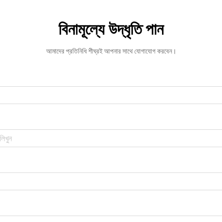
বিনামূল্যে উদ্ধৃতি পান
আমাদের প্রতিনিধি শীঘ্রই আপনার সাথে যোগাযোগ করবেন।