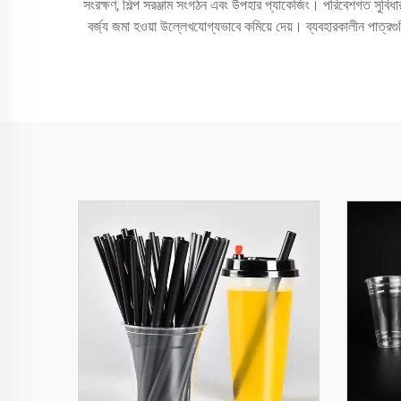
সংরক্ষণ, শিল্প সরঞ্জাম সংগঠন এবং উপহার প্যাকেজিং। পরিবেশগত সুবিধা
বর্জ্য জমা হওয়া উল্লেখযোগ্যভাবে কমিয়ে দেয়। ব্যবহারকালীন পাত্রগু