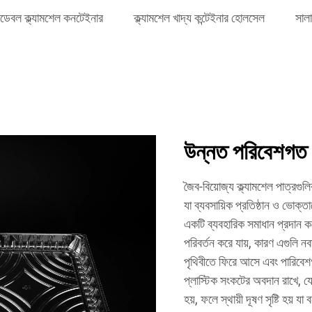
রেডেবল ক্ল্যামশেল কনটেইনার
ক্ল্যামশেল খাদ্য কন্টেইনার হোলসেল
সালা
উন্নত পরিবেশগত প
জৈব-বিয়োজ্য ক্ল্যামশেল পাত্রগু
যা ব্যবসায়িক প্রতিষ্ঠান ও ভোক্
একটি ব্যবহারিক সমাধান প্রদান ক
পরিবর্তন করে যায়, কারণ এগুলি 
পৃথিবীতে ফিরে আসে এবং পারিবেশগত
প্লাস্টিক সংকটের অবদান রাখে, যে
হয়, ফলে স্থায়ী দূষণ সৃষ্টি হয় যা 