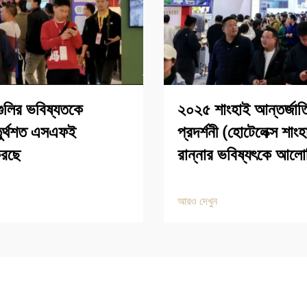
ুলির ভবিষ্যতকে
২০২৫ শাংহাই আন্তর্জাতি
চতুর্থশত এসএফই
প্রদর্শনী (হোটেলেক্স শাং
করছে
রান্নার ভবিষ্যৎকে আল
আরও দেখুন