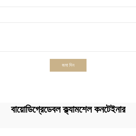
জমা দিন
বায়োডিগ্রেডেবল ক্ল্যামশেল কনটেইনার