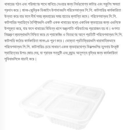
খাবারের গঠন এবং পরিমাণের সাথে মানিয়ে নেওয়ার জন্য নির্ভরযোগ্য কাটার এবং স্কুপিং ক্ষমতা
প্রদান করে। মানব-কেন্দ্রিক ডিজাইন উপাদানগুলি পরিবেশবান্ধব পি.পি. কাটলারির কার্যকারিতা
উন্নত করে যার ফলে দীর্ঘ সময় ব্যবহারের সময় হাতের ক্লান্তি কমে। পরিবেশবান্ধব পি.পি.
কাটলারির স্থায়িত্ব বৈশিষ্ট্যগুলি একটি একক খাবারের মধ্যে একাধিক ব্যবহারের জন্য এগুলিকে
উপযুক্ত করে, যার ফলে খাবারের বিভিন্ন ধাপে যন্ত্রপাতি পরিবর্তনের প্রয়োজন হয় না। গুণগত
নিয়ন্ত্রণ ব্যবস্থাগুলি নিশ্চিত করে যে প্যাকেজিং ও বিতরণের আগে প্রতিটি পরিবেশবান্ধব পি.পি.
কাটলারি কঠোর কার্যকারিতা মানদণ্ড পূরণ করে। ভোক্তা প্রতিক্রিয়াগুলি ধারাবাহিকভাবে
পরিবেশবান্ধব পি.পি. কাটলারির চেয়ে সাধারণ একক ব্যবহারযোগ্য বিকল্পগুলির তুলনায় উৎকৃষ্ট
স্থায়িত্বের উপর জোর দেয়, যা গ্রাহক সন্তুষ্টি এবং ব্র্যান্ড আনুগত্য বৃদ্ধির জন্য কার্যকারিতা
সুবিধাগুলিকে যাচাই করে।