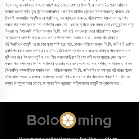
বিনোদনমূলক কার্যক্রমের জন্য আদর্শ করে তোলে, যেখানে টেকসইতা এবং পরিবেশগত দায়িত্ব
সর্বোচ্চ গুরুত্বপূর্ণ। ফুড ট্রাক অপারেটররা মোবাইল ডাইনিং ট্রেন্ডের সাথে সামঞ্জস্য রাখতে এবং
টেকসই ব্যবসায়িক অনুশীলনের প্রতি সচেতন গ্রাহকদের কাছে পরিবেশগত সচেতনতা প্রদর্শন
করতে পরিবেশবান্ধব পি.পি. কাটলারি বেছে নেয়। ডেলি, ক্যাফে এবং দ্রুত সেবা রেস্টুরেন্টসহ খাদ্য
বিক্রয় প্রতিষ্ঠানগুলি পরিবেশবান্ধব পি.পি. কাটলারি বাস্তবায়ন করে পরিবেশগত সচেতন
ভোক্তাদের আকর্ষণ করতে এবং অপারেশনাল দক্ষতা বজায় রাখতে। জরুরি প্রতিক্রিয়া
পরিস্থিতিতে বহুমুখী প্রয়োগের মূল্য স্পষ্ট হয়ে ওঠে, যেখানে পরিবেশবান্ধব পি.পি. কাটলারি দুর্যোগ
ত্রাণ প্রচেষ্টার জন্য অপরিহার্য ডাইনিং ইউটেনসিল প্রদান করে এবং অতিরিক্ত পরিবেশগত চাপ
সৃষ্টি করে না। উৎপাদন সুবিধা এবং শিল্প ক্যাফেটেরিয়াগুলি বৃহৎ কর্মী জনসংখ্যাকে সেবা প্রদান
করতে পরিবেশবান্ধব পি.পি. কাটলারি ব্যবহার করে এবং কর্পোরেট পরিবেশগত, সামাজিক ও শাসন
(ইএসজি) লক্ষ্যগুলিকে সমর্থন করে। পরিবেশবান্ধব পি.পি. কাটলারির তাপমাত্রা পরিসরের মধ্যে
অভিযোজন ক্ষমতা এগুলিকে ফ্রোজেন ডেজার্ট শপ এবং গরম খাবার পরিবেশন প্রতিষ্ঠান—উভয়ের
জন্যই উপযুক্ত করে তোলে, যা ব্যবহারিক প্রয়োগে সত্যিকারের বহুমুখীতা প্রদর্শন করে।
পরিবেশবান্ধব খাদ্য প্যাকেজিংয়ের উল্লম্বভাবে একীভূত নির্মাতা: চা ও কফির কাপ,