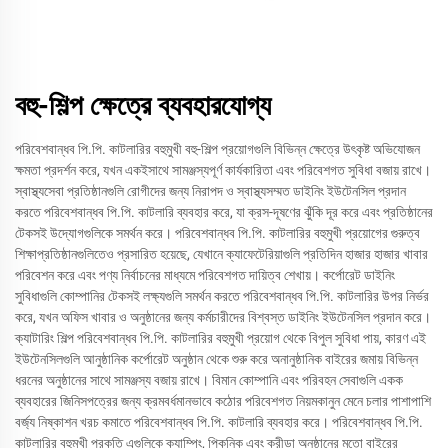
বহু-শিল্প ক্ষেত্রে ব্যবহারযোগ্য
পরিবেশবান্ধব পি.পি. কাটলারির বহুমুখী বহু-শিল্প প্রয়োগগুলি বিভিন্ন ক্ষেত্রে উৎকৃষ্ট অভিযোজন
ক্ষমতা প্রদর্শন করে, যখন একইসাথে সামঞ্জস্যপূর্ণ কার্যকারিতা এবং পরিবেশগত সুবিধা বজায় রাখে।
স্বাস্থ্যসেবা প্রতিষ্ঠানগুলি রোগীদের জন্য নিরাপদ ও স্বাস্থ্যসম্মত ডাইনিং ইউটেনসিল প্রদান
করতে পরিবেশবান্ধব পি.পি. কাটলারি ব্যবহার করে, যা ক্রস-দূষণের ঝুঁকি দূর করে এবং প্রতিষ্ঠানের
টেকসই উদ্যোগগুলিকে সমর্থন করে। পরিবেশবান্ধব পি.পি. কাটলারির বহুমুখী প্রয়োগের গুরুত্ব
শিক্ষাপ্রতিষ্ঠানগুলিতেও প্রসারিত হয়েছে, যেখানে ক্যাফেটেরিয়াগুলি প্রতিদিন হাজার হাজার খাবার
পরিবেশন করে এবং পণ্য নির্বাচনের মাধ্যমে পরিবেশগত দায়িত্ব শেখায়। কর্পোরেট ডাইনিং
সুবিধাগুলি কোম্পানির টেকসই লক্ষ্যগুলি সমর্থন করতে পরিবেশবান্ধব পি.পি. কাটলারির উপর নির্ভর
করে, যখন অফিস খাবার ও অনুষ্ঠানের জন্য কর্মচারীদের বিশ্বস্ত ডাইনিং ইউটেনসিল প্রদান করে।
ক্যাটারিং শিল্প পরিবেশবান্ধব পি.পি. কাটলারির বহুমুখী প্রয়োগ থেকে বিপুল সুবিধা পায়, কারণ এই
ইউটেনসিলগুলি আনুষ্ঠানিক কর্পোরেট অনুষ্ঠান থেকে শুরু করে অনানুষ্ঠানিক বাইরের জমায় বিভিন্ন
ধরনের অনুষ্ঠানের সাথে সামঞ্জস্য বজায় রাখে। বিমান কোম্পানি এবং পরিবহন সেবাগুলি একক
ব্যবহারের জিনিসপত্রের জন্য ক্রমবর্ধমানভাবে কঠোর পরিবেশগত নিয়মকানুন মেনে চলার পাশাপাশি
বর্জ্য নিষ্কাশন খরচ কমাতে পরিবেশবান্ধব পি.পি. কাটলারি ব্যবহার করে। পরিবেশবান্ধব পি.পি.
কাটলারির বহুমুখী প্রকৃতি এগুলিকে ক্যাম্পিং, পিকনিক এবং ক্রীড়া অনুষ্ঠানের মতো বাইরের