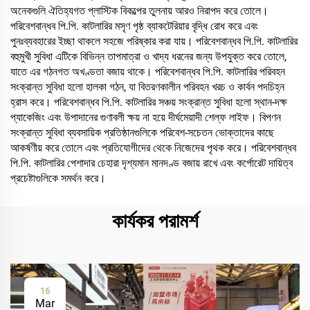
অনেকগুলি ঐতিহ্যগত প্লাস্টিক বিকল্পের তুলনায় আরও নিরাপদ করে তোলে।
পরিবেশবান্ধব পি.পি. কাটলারির মসৃণ পৃষ্ঠ ব্যাকটেরিয়ার বৃদ্ধি রোধ করে এবং
পুনঃব্যবহারের ইচ্ছা থাকলে সহজে পরিষ্কার করা যায়। পরিবেশবান্ধব পি.পি. কাটলারির
বহুমুখী সুবিধা এটিকে বিভিন্ন তাপমাত্রা ও খাদ্য ধরনের জন্য উপযুক্ত করে তোলে,
যাতে এর গঠনগত অখণ্ডতা বজায় থাকে। পরিবেশবান্ধব পি.পি. কাটলারির পরিবহন
সংক্রান্ত সুবিধা হলো হালকা গঠন, যা বিতরণকালীন পরিবহন খরচ ও কার্বন পদচিহ্ন
হ্রাস করে। পরিবেশবান্ধব পি.পি. কাটলারির সঞ্চয় সংক্রান্ত সুবিধা হলো স্থান-দক্ষ
প্যাকেজিং এবং উপাদানের গুণাবলী ক্ষয় না হয়ে দীর্ঘমেয়াদী শেল্ফ লাইফ। বিপণন
সংক্রান্ত সুবিধা ব্যবসায়িক প্রতিষ্ঠানগুলিকে পরিবেশ-সচেতন ভোক্তাদের কাছে
আকর্ষণীয় করে তোলে এবং প্রতিযোগীদের থেকে নিজেদের পৃথক করে। পরিবেশবান্ধব
পি.পি. কাটলারির পেশাদার চেহারা দৃশ্যমান মানদণ্ড বজায় রাখে এবং কর্পোরেট দায়িত্ব
প্রচেষ্টাগুলিকে সমর্থন করে।
কার্যকর পরামর্শ
16
Mar