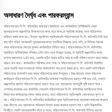
অসাধারণ দৈর্ঘ্য এবং পারফরম্যান্স
পরিবেশবান্ধব পি.পি. কাটলারির অসাধারণ স্থায়িত্ব এবং কার্যকারিতা বৈশিষ্ট্যগুলি একক
ব্যবহারযোগ্য যন্ত্রপাতির বিশ্বস্ততার জন্য নতুন মানদণ্ড প্রতিষ্ঠা করেছে, যখন পরিবেশগত
দায়িত্ব বজায় রাখা হয়। উন্নত প্রকৌশল প্রক্রিয়াগুলি পরিবেশবান্ধব পি.পি. কাটলারি তৈরি করে
যার আঁশ শক্তি অনেকগুলি পুনঃব্যবহারযোগ্য প্লাস্টিক বিকল্পের চেয়ে বেশি, যা বিভিন্ন ধরনের
খাদ্য পরিবেশনের ক্ষেত্রে সুসঙ্গত কার্যকারিতা নিশ্চিত করে। পরিবেশবান্ধব পি.পি. কাটলারির
স্থায়িত্ব অপ্টিমাইজড পলিমার চেইন গঠন থেকে উদ্ভূত হয়েছে, যা প্রতিটি যন্ত্রপাতির মধ্যে
চাপকে সমানভাবে বণ্টন করে, এমনকি কঠিন খাবার কাটার সময় বা ভারী পরিমাণ হাতলে ধরার সময়ও
ভাঙন রোধ করে। কার্যকারিতা পরীক্ষায় দেখা গেছে যে পরিবেশবান্ধব পি.পি. কাটলারি হিমায়িত
থেকে মাঝারি গরম তাপমাত্রা পর্যন্ত কাঠামোগত অখণ্ডতা বজায় রাখে, ফলে এগুলি আইসক্রিম
পরিবেশনের পাশাপাশি গরম খাবার পরিবেশনের জন্য উপযুক্ত। উচ্চ-মাত্রার খাদ্য পরিবেশন
কার্যক্রমে পরিবেশবান্ধব পি.পি. কাটলারির অসাধারণ স্থায়িত্বের গুরুত্ব স্পষ্ট হয়ে ওঠে, যেখানে
যন্ত্রপাতির ব্যর্থতা পরিবেশন ব্যাহত করতে পারে এবং গ্রাহকদের অসন্তুষ্টি সৃষ্টি করতে পারে।
পেশাদার রান্নাঘর এবং ক্যাটারিং সেবাগুলি পরিবেশবান্ধব পি.পি. কাটলারির স্থায়িত্বের উপর
নির্ভর করে কার্যক্রমের দক্ষতা বজায় রাখতে, যাতে পরিবেশগত প্রতিশ্রুতি কোনোভাবে ক্ষুণ্ণ না
হয়। পরিবেশবান্ধব পি.পি. কাটলারির কার্যকারিতা মূল্য প্রতিস্থাপনের প্রয়োজন কমানোর মাধ্যমে
খরচ বাঁচানো এবং গ্রাহকদের অভিজ্ঞতা উন্নত করার মাধ্যমে প্রকাশ পায়। দুর্বল বিকল্পগুলির
বিপরীতে যেগুলি ব্যবহারকালীন বাঁকে বা ভাঙে, পরিবেশবান্ধব পি.পি. কাটলারি বিভিন্ন ধরনের