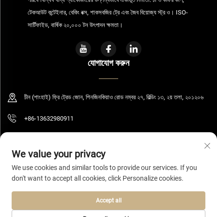
টেকআউট কন্টেইনার, বেকিং বক্স, শাকসবজির ট্রে এবং জৈব বিয়োজ্য স্ট্র ও। ISO-
সার্টিফাইড, বার্ষিক ২০,০০০ টন উৎপাদন ক্ষমতা।
যোগাযোগ করুন
চীন (শাংহাই) ফ্রি ট্রেড জোন, শিনজিনকিয়াও রোড নম্বর ২৭, বিল্ডিং ১৩, ২য় তলা, ২০১২০৬
+86-13632980911
[email protected]
We value your privacy
We use cookies and similar tools to provide our services. If you
don't want to accept all cookies, click Personalize cookies.
কপিরাইট © ২০২৬ শাংহাই বোলুমিং টেকনোলজি কোং, লিমিটেড। সর্বস্বত্ব সংরক্ষিত।
গোপনীয়তা নীতি
Accept all