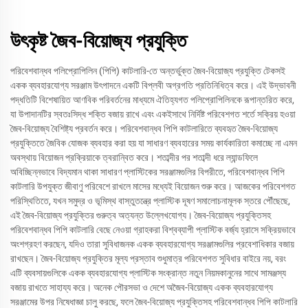
উৎকৃষ্ট জৈব-বিয়োজ্য প্রযুক্তি
পরিবেশবান্ধব পলিপ্রোপিলিন (পিপি) কাটলারি-তে অন্তর্ভুক্ত জৈব-বিয়োজ্য প্রযুক্তি টেকসই
একক ব্যবহারযোগ্য সরঞ্জাম উৎপাদনে একটি বিপ্লবী অগ্রগতি প্রতিনিধিত্ব করে। এই উদ্ভাবনী
পদ্ধতিটি বিশেষায়িত আণবিক পরিবর্তনের মাধ্যমে ঐতিহ্যগত পলিপ্রোপিলিনকে রূপান্তরিত করে,
যা উপাদানটির স্বতঃসিদ্ধ শক্তি বজায় রাখে এবং একইসাথে নির্দিষ্ট পরিবেশগত শর্তে সক্রিয় হওয়া
জৈব-বিয়োজ্য বৈশিষ্ট্য প্রবর্তন করে। পরিবেশবান্ধব পিপি কাটলারিতে ব্যবহৃত জৈব-বিয়োজ্য
প্রযুক্তিতে জৈবিক যোজক ব্যবহার করা হয় যা সাধারণ ব্যবহারের সময় কার্যকারিতা কমাচ্ছে না এমন
অবস্থায় বিয়োজন প্রক্রিয়াকে ত্বরান্বিত করে। শতাব্দীর পর শতাব্দী ধরে ল্যান্ডফিলে
অবিচ্ছিন্নভাবে বিদ্যমান থাকা সাধারণ প্লাস্টিকের সরঞ্জামগুলির বিপরীতে, পরিবেশবান্ধব পিপি
কাটলারি উপযুক্ত জীবাণু পরিবেশে রাখলে মাসের মধ্যেই বিয়োজন শুরু করে। আজকের পরিবেশগত
পরিস্থিতিতে, যখন সমুদ্র ও ভূমিস্থ বাস্তুতন্ত্রে প্লাস্টিক দূষণ সমালোচনামূলক স্তরে পৌঁছেছে,
এই জৈব-বিয়োজ্য প্রযুক্তির গুরুত্ব অত্যন্ত উল্লেখযোগ্য। জৈব-বিয়োজ্য প্রযুক্তিসহ
পরিবেশবান্ধব পিপি কাটলারি বেছে নেওয়া গ্রাহকরা বিশ্বব্যাপী প্লাস্টিক বর্জ্য হ্রাসে সক্রিয়ভাবে
অংশগ্রহণ করছেন, যদিও তারা সুবিধাজনক একক ব্যবহারযোগ্য সরঞ্জামগুলির প্রবেশাধিকার বজায়
রাখছেন। জৈব-বিয়োজ্য প্রযুক্তির মূল্য প্রস্তাব শুধুমাত্র পরিবেশগত সুবিধার বাইরে নয়, বরং
এটি ব্যবসায়গুলিকে একক ব্যবহারযোগ্য প্লাস্টিক সংক্রান্ত নতুন নিয়মকানুনের সাথে সামঞ্জস্য
বজায় রাখতে সাহায্য করে। অনেক পৌরসভা ও দেশে অজৈব-বিয়োজ্য একক ব্যবহারযোগ্য
সরঞ্জামের উপর নিষেধাজ্ঞা চালু করছে, ফলে জৈব-বিয়োজ্য প্রযুক্তিসহ পরিবেশবান্ধব পিপি কাটলারি