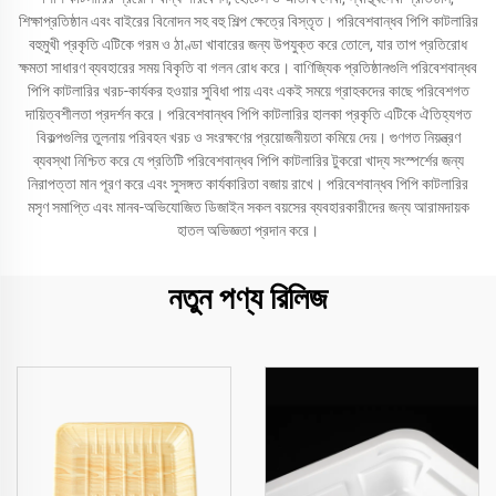
শিক্ষাপ্রতিষ্ঠান এবং বাইরের বিনোদন সহ বহু শিল্প ক্ষেত্রে বিস্তৃত। পরিবেশবান্ধব পিপি কাটলারির
বহুমুখী প্রকৃতি এটিকে গরম ও ঠাণ্ডা খাবারের জন্য উপযুক্ত করে তোলে, যার তাপ প্রতিরোধ
ক্ষমতা সাধারণ ব্যবহারের সময় বিকৃতি বা গলন রোধ করে। বাণিজ্যিক প্রতিষ্ঠানগুলি পরিবেশবান্ধব
পিপি কাটলারির খরচ-কার্যকর হওয়ার সুবিধা পায় এবং একই সময়ে গ্রাহকদের কাছে পরিবেশগত
দায়িত্বশীলতা প্রদর্শন করে। পরিবেশবান্ধব পিপি কাটলারির হালকা প্রকৃতি এটিকে ঐতিহ্যগত
বিকল্পগুলির তুলনায় পরিবহন খরচ ও সংরক্ষণের প্রয়োজনীয়তা কমিয়ে দেয়। গুণগত নিয়ন্ত্রণ
ব্যবস্থা নিশ্চিত করে যে প্রতিটি পরিবেশবান্ধব পিপি কাটলারির টুকরো খাদ্য সংস্পর্শের জন্য
নিরাপত্তা মান পূরণ করে এবং সুসঙ্গত কার্যকারিতা বজায় রাখে। পরিবেশবান্ধব পিপি কাটলারির
মসৃণ সমাপ্তি এবং মানব-অভিযোজিত ডিজাইন সকল বয়সের ব্যবহারকারীদের জন্য আরামদায়ক
হাতল অভিজ্ঞতা প্রদান করে।
নতুন পণ্য রিলিজ