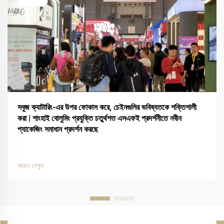
সবুজ ক্যাটারিং-এর উপর ফোকাস করে, চেইনগুলির ভবিষ্যতকে শক্তিশালী
করা | শাংহাই বোলুমিং প্রযুক্তি চতুর্থশত এসএফই প্রদর্শনীতে নবীন
প্যাকেজিং সমাধান প্রদর্শন করছে
আরও দেখুন