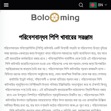
BN
পরিবেশবান্ধব পিপি খাবারের সরঞ্জাম
পরিবেশবান্ধব পলিপ্রোপিলিন (পিপি) কাটলারি একটি বিপ্লবী পদ্ধতি যা পরিবেশগত চিন্তা বৃদ্ধির
সময় ব্যবহার-একবারের জন্য উপযুক্ত খাদ্য পরিবেশন সমাধানের প্রতি মনোনিবেশ করে, যার সাথে
এটি ব্যবহারিক কার্যকারিতা বজায় রাখে। পলিপ্রোপিলিন প্লাস্টিক থেকে তৈরি এই পরিবেশবান্ধব
পিপি কাটলারি বায়োডিগ্রেডেবল হওয়া এবং পরিবেশের ওপর কম প্রভাব ফেলার জন্য বিশেষায়িত
প্রক্রিয়াকরণের মাধ্যমে তৈরি করা হয়। পরিবেশবান্ধব পিপি কাটলারির প্রধান কাজগুলি হলো—
বিভিন্ন ধরনের খাদ্য পরিবেশন অনুষ্ঠানের জন্য, যেমন আকস্মিক পিকনিক থেকে শুরু করে পেশাদার
ক্যাটারিং ইভেন্ট পর্যন্ত, শক্তিশালী ও হালকা হাতিয়ার প্রদান করা। পরিবেশবান্ধব পিপি
কাটলারির প্রযুক্তিগত বৈশিষ্ট্যগুলি উন্নত পলিমার ইঞ্জিনিয়ারিং অন্তর্ভুক্ত করে যা টেকসই কিন্তু
পরিবেশবান্ধব পণ্য তৈরি করে। এই হাতিয়ারগুলি ব্যবহারকালীন কাঠামোগত স্থিতিশীলতা বজায়
রাখে এবং উপযুক্ত নিষ্পত্তি পরিস্থিতিতে প্রাকৃতিকভাবে বিঘটিত হয়। পরিবেশবান্ধব পিপি
কাটলারির উৎপাদন প্রক্রিয়ায় নবায়নযোগ্য শক্তি উৎস ব্যবহার করা হয় এবং রাসায়নিক চিকিত্সা
সর্বনিম্ন সীমায় রাখা হয়, যার ফলে পণ্যগুলি কঠোর পরিবেশগত মানদণ্ড পূরণ করে। পরিবেশবান্ধব
পিপি কাটলারির প্রয়োগ খাদ্য পরিবেশন, হোটেল ও অতিথি সেবা, স্বাস্থ্যসেবা প্রতিষ্ঠান,