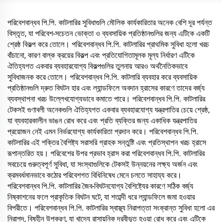
পরিবেশবান্ধব পি.পি. কাটলারির সুবিধাগুলি মৌলিক কার্যকারিতার অনেক বেশি দূর পর্যন্ত
বিস্তৃত, যা পরিবেশ-সচেতন ভোক্তা ও ব্যবসায়িক প্রতিষ্ঠানগুলির জন্য এটিকে একটি
শ্রেষ্ঠ বিকল্প করে তোলে। পরিবেশবান্ধব পি.পি. কাটলারির প্রাথমিক সুবিধা হলো খরচ
বাঁচানো, কারণ বাল্ক ক্রয়ের বিকল্প এবং প্রতিযোগিতামূলক মূল্য নির্ধারণ এটিকে
ঐতিহ্যগত একবার ব্যবহারযোগ্য বিকল্পগুলির তুলনায় আরও অর্থনৈতিকভাবে
সুবিধাজনক করে তোলে। পরিবেশবান্ধব পি.পি. কাটলারি ব্যবহার করে ব্যবসায়িক
প্রতিষ্ঠানগুলি দ্রুত বিঘটন হার এবং ল্যান্ডফিলে অবদান হ্রাসের কারণে তাদের বর্জ্য
ব্যবস্থাপনা খরচ উল্লেখযোগ্যভাবে কমাতে পারে। পরিবেশবান্ধব পি.পি. কাটলারির
টেকসই গুণাবলী অনেকগুলি ঐতিহ্যগত একবার ব্যবহারযোগ্য যন্ত্রপাতির চেয়ে শ্রেষ্ঠ,
যা ব্যবহারকালীন ভাঙন রোধ করে এবং প্রতি ব্যক্তির জন্য একাধিক যন্ত্রপাতির
প্রয়োজন নেই এমন নির্ভরযোগ্য কার্যকারিতা প্রদান করে। পরিবেশবান্ধব পি.পি.
কাটলারির এই শক্তির বৈশিষ্ট্য সরাসরি গ্রাহক সন্তুষ্টি এবং প্রতিস্থাপন খরচ হ্রাসে
রূপান্তরিত হয়। পরিবেশের উপর প্রভাব হ্রাস করা পরিবেশবান্ধব পি.পি. কাটলারির
সবচেয়ে গুরুত্বপূর্ণ সুবিধা, যা সংস্থাগুলিকে টেকসই উন্নয়নের লক্ষ্য অর্জন এবং
ক্রমবর্ধমানভাবে কঠোর পরিবেশগত বিধিনিষেধ মেনে চলতে সাহায্য করে।
পরিবেশবান্ধব পি.পি. কাটলারির জৈব-বিঘটনযোগ্য বৈশিষ্ট্যের কারণে সঠিক বর্জ্য
নিষ্কাশনের ফলে প্রাকৃতিক বিঘটন ঘটে, যা শতাব্দী ধরে ল্যান্ডফিলে জমা হওয়ার
বিপরীতে। পরিবেশবান্ধব পি.পি. কাটলারির স্বাস্থ্য নিরাপত্তা সংক্রান্ত সুবিধা হলো এর
নিরাপদ, বিষহীন উপকরণ, যা খাদ্যে রাসায়নিক দ্রবীভূত হওয়া রোধ করে এবং এটিকে