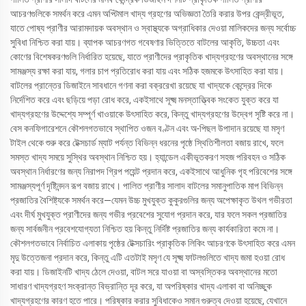
আচরণগুলিকে সমর্থন করে এমন অপ্টিমাল খাদ্য গ্রহণের অভিজ্ঞতা তৈরি করার উপর কেন্দ্রীভূত,
যাতে পোষ্য প্রাণীর আরামদায়ক অবস্থান ও স্বাস্থ্যকে অগ্রাধিকার দেওয়া মালিকদের জন্য সর্বোচ্চ
সুবিধা নিশ্চিত করা যায়। ব্যাপক আচরণগত গবেষণার ভিত্তিতে বাটলের আকৃতি, উচ্চতা এবং
কোণের বিশেষকরণগুলি নির্ধারিত হয়েছে, যাতে প্রাণীদের প্রাকৃতিক খাদ্যগ্রহণের অবস্থানের সঙ্গে
সামঞ্জস্য রক্ষা করা যায়, গলার চাপ প্রতিরোধ করা যায় এবং সঠিক হজমকে উৎসাহিত করা যায়।
বাটলের প্রান্তের ডিজাইনে সাবধানে গণনা করা বক্ররেখা রয়েছে যা খাদ্যকে কেন্দ্রের দিকে
নির্দেশিত করে এবং ছড়িয়ে পড়া রোধ করে, একইসাথে সূক্ষ্ম মনস্তাত্ত্বিক সংকেত যুক্ত করে যা
খাদ্যগ্রহণের উদ্দেশ্যে সম্পূর্ণ খাওয়াকে উৎসাহিত করে, কিন্তু খাদ্যগ্রহণের উদ্বেগ সৃষ্টি করে না।
বেস কনফিগারেশনে কৌশলগতভাবে স্থাপিত ওজন বণ্টন এবং অ-পিছল উপাদান রয়েছে যা মসৃণ
টাইল থেকে শুরু করে টেক্সচার্ড ম্যাট পর্যন্ত বিভিন্ন ধরনের পৃষ্ঠে স্থিতিশীলতা বজায় রাখে, ফলে
সমস্ত খাদ্য সময়ে সুস্থির অবস্থান নিশ্চিত হয়। হ্যান্ডেল একীভূতকরণ সহজ পরিবহন ও সঠিক
অবস্থান নির্ধারণের জন্য নিরাপদ গ্রিপ পয়েন্ট প্রদান করে, একইসাথে আধুনিক গৃহ পরিবেশের সঙ্গে
সামঞ্জস্যপূর্ণ দৃষ্টিনন্দন রূপ বজায় রাখে। পালিত প্রাণীর সালাদ বাটলের সমানুপাতিক মাপ বিভিন্ন
প্রজাতির বৈশিষ্ট্যকে সমর্থন করে—যেমন উচ্চ মুখযুক্ত কুকুরগুলির জন্য অপেক্ষাকৃত উথল গভীরতা
এবং দীর্ঘ মুখযুক্ত প্রাণীদের জন্য গভীর প্রবেশের সুযোগ প্রদান করে, যার ফলে সকল প্রজাতির
জন্য সার্বজনীন প্রবেশযোগ্যতা নিশ্চিত হয় কিন্তু নির্দিষ্ট প্রজাতির জন্য কার্যকারিতা কমে না।
কৌশলগতভাবে নির্বাচিত এলাকায় পৃষ্ঠের টেক্সচারিং প্রাকৃতিক লিকিং আচরণকে উৎসাহিত করে এমন
মৃদু উত্তেজনা প্রদান করে, কিন্তু এটি এতটাই মসৃণ যে সূক্ষ্ম ফাটলগুলিতে খাদ্য জমা হওয়া রোধ
করা যায়। ডিজাইনটি খাদ্য ঠেলে দেওয়া, বাটল সরে যাওয়া বা অস্বস্তিকর অবস্থানের মতো
সাধারণ খাদ্যগ্রহণ সংক্রান্ত বিভ্রান্তি দূর করে, যা অপরিষ্কার খাদ্য এলাকা বা অনিচ্ছুক
খাদ্যগ্রহণের কারণ হতে পারে। পরিষ্কার করার সুবিধাকেও সমান গুরুত্ব দেওয়া হয়েছে, যেখানে