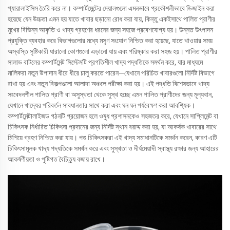
প্যারালাইসিস তৈরি করে না। কম্পার্টমেন্টের দেয়ালগুলো এমনভাবে প্রকৌশলীভাবে ডিজাইন করা
হয়েছে যেন উচ্চতা এমন হয় যাতে খাবার ছড়ানো রোধ করা যায়, কিন্তু একইসাথে পালিত প্রাণীর
মুখের বিভিন্ন আকৃতি ও খাদ্য গ্রহণের ধরনের জন্য সহজে প্রবেশযোগ্য হয়। উন্নত উৎপাদন
প্রযুক্তি ব্যবহার করে বিভাগগুলোর মধ্যে মসৃণ সংযোগ নিশ্চিত করা হয়েছে, যাতে খাওয়ার সময়
অস্বস্তি সৃষ্টিকারী ধারালো কোণগুলো এড়ানো যায় এবং পরিষ্কার করা সহজ হয়। পালিত প্রাণীর
সালাড বাটলের কম্পার্টমেন্ট সিস্টেমটি প্রগতিশীল খাদ্য পদ্ধতিকে সমর্থন করে, যার মাধ্যমে
মালিকরা নতুন উপাদান ধীরে ধীরে চালু করতে পারেন—যেখানে পরিচিত খাবারগুলো নির্দিষ্ট বিভাগে
রাখা হয় এবং নতুন বিকল্পগুলো আলাদা অঞ্চলে পরীক্ষা করা হয়। এই পদ্ধতি বিশেষভাবে খাদ্য
সংবেদনশীল পালিত প্রাণী বা অসুস্থতা থেকে সুস্থ হচ্ছে এমন পালিত প্রাণীদের জন্য মূল্যবান,
যেখানে খাদ্যের পরিবর্তন সাবধানতার সাথে করা এবং ঘন ঘন পর্যবেক্ষণ করা আবশ্যিক।
কম্পার্টমেন্টালাইজড গঠনটি প্রয়োজন হলে ওষুধ প্রশাসনকেও সহজতর করে, যেখানে সাপ্লিমেন্ট বা
চিকিৎসক নির্ধারিত চিকিৎসা প্রদানের জন্য নির্দিষ্ট স্থান বরাদ্দ করা হয়, যা আকর্ষক খাবারের সাথে
মিশিয়ে গ্রহণ নিশ্চিত করা যায়। পশু চিকিৎসকরা এই খাদ্য সমাধানটিকে সমর্থন করেন, কারণ এটি
চিকিৎসামূলক খাদ্য পদ্ধতিকে সমর্থন করে এবং সুস্থতা ও দীর্ঘমেয়াদী স্বাস্থ্য রক্ষার জন্য আহারের
আকর্ষণীয়তা ও পুষ্টিগত বৈচিত্র্য বজায় রাখে।