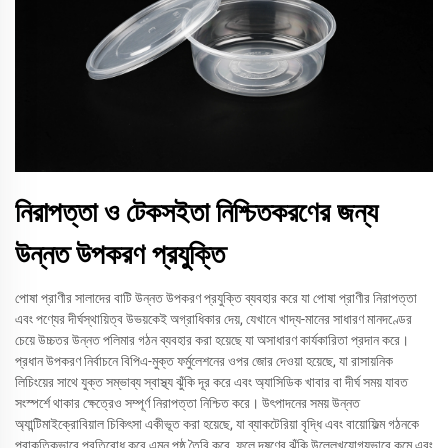
নিরাপত্তা ও টেকসইতা নিশ্চিতকরণের জন্য
উন্নত উপকরণ প্রযুক্তি
পোষা প্রাণীর সালাদের বাটি উন্নত উপকরণ প্রযুক্তি ব্যবহার করে যা পোষা প্রাণীর নিরাপত্তা
এবং পণ্যের দীর্ঘস্থায়িত্ব উভয়কেই অগ্রাধিকার দেয়, যেখানে খাদ্য-মানের সাধারণ মানদণ্ডের
চেয়ে উচ্চতর উন্নত পলিমার গঠন ব্যবহার করা হয়েছে যা অসাধারণ কার্যকারিতা প্রদান করে।
প্রধান উপকরণ নির্বাচনে বিপিএ-মুক্ত ফর্মুলেশনের ওপর জোর দেওয়া হয়েছে, যা রাসায়নিক
লিচিংয়ের সাথে যুক্ত সম্ভাব্য স্বাস্থ্য ঝুঁকি দূর করে এবং অ্যাসিডিক খাবার বা দীর্ঘ সময় যাবত
সংস্পর্শে থাকার ক্ষেত্রেও সম্পূর্ণ নিরাপত্তা নিশ্চিত করে। উৎপাদনের সময় উন্নত
অ্যান্টিমাইক্রোবিয়াল চিকিৎসা একীভূত করা হয়েছে, যা ব্যাকটেরিয়া বৃদ্ধি এবং বায়োফিল্ম গঠনকে
প্রাকৃতিকভাবে প্রতিরোধ করে এমন পৃষ্ঠ তৈরি করে, ফলে দূষণের ঝুঁকি উল্লেখযোগ্যভাবে কমে এবং