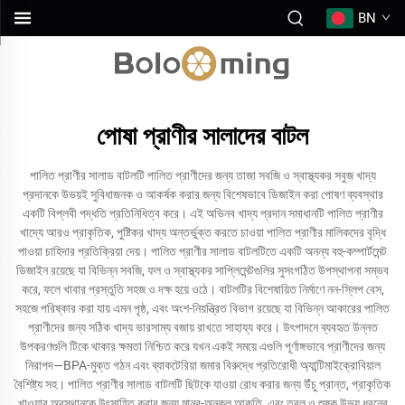
BN
পোষা প্রাণীর সালাদের বাটল
পালিত প্রাণীর সালাড বাটলটি পালিত প্রাণীদের জন্য তাজা সবজি ও স্বাস্থ্যকর সবুজ খাদ্য
প্রদানকে উভয়ই সুবিধাজনক ও আকর্ষক করার জন্য বিশেষভাবে ডিজাইন করা পোষণ ব্যবস্থার
একটি বিপ্লবী পদ্ধতি প্রতিনিধিত্ব করে। এই অভিনব খাদ্য প্রদান সমাধানটি পালিত প্রাণীর
খাদ্যে আরও প্রাকৃতিক, পুষ্টিকর খাদ্য অন্তর্ভুক্ত করতে চাওয়া পালিত প্রাণীর মালিকদের বৃদ্ধি
পাওয়া চাহিদার প্রতিক্রিয়া দেয়। পালিত প্রাণীর সালাড বাটলটিতে একটি অনন্য বহু-কম্পার্টমেন্ট
ডিজাইন রয়েছে যা বিভিন্ন সবজি, ফল ও স্বাস্থ্যকর সাপ্লিমেন্টগুলির সুসংগঠিত উপস্থাপনা সম্ভব
করে, ফলে খাবার প্রস্তুতি সহজ ও দক্ষ হয়ে ওঠে। বাটলটির বিশেষায়িত নির্মাণে নন-স্লিপ বেস,
সহজে পরিষ্কার করা যায় এমন পৃষ্ঠ, এবং অংশ-নিয়ন্ত্রিত বিভাগ রয়েছে যা বিভিন্ন আকারের পালিত
প্রাণীদের জন্য সঠিক খাদ্য ভারসাম্য বজায় রাখতে সাহায্য করে। উৎপাদনে ব্যবহৃত উন্নত
উপকরণগুলি টিকে থাকার ক্ষমতা নিশ্চিত করে যখন একই সময়ে এগুলি পূর্ণাঙ্গভাবে প্রাণীদের জন্য
নিরাপদ—BPA-মুক্ত গঠন এবং ব্যাকটেরিয়া জমার বিরুদ্ধে প্রতিরোধী অ্যান্টিমাইক্রোবিয়াল
বৈশিষ্ট্য সহ। পালিত প্রাণীর সালাড বাটলটি ছিটকে যাওয়া রোধ করার জন্য উঁচু প্রান্ত, প্রাকৃতিক
খাওয়ার অবস্থানকে উৎসাহিত করার জন্য মানব-অনুকূল আকৃতি, এবং তরল ও শুষ্ক উভয় ধরনের