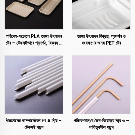
পরিবেশ-সচেতন PLA তাজা উৎপাদন
তাজা উৎপাদন বিক্রয়, প্রদর্শন ও
ট্রে – টেকসইভাবে প্রদর্শন, বিক্রয় ও
সংরক্ষণের জন্য PET ট্রে
সংরক্ষণের জন্য
উচ্চমানের কম্পোস্টেবল PLA স্ট্র –
পরিবেশবান্ধব জৈব-বিয়োজ্য স্ট্র ও –
টেকসই পছন্দ
দায়িত্বশীল পছন্দ