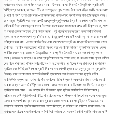
স্বাস্থ্যকর খাওয়ানোর পরিবেশ বজায় থাকে। উপকরণের আণবিক গঠন উৎকৃষ্ট দাগ-প্রতিরোধী
বৈশিষ্ট্য প্রদান করে, যা গাজর, বীট বা পাতাযুক্ত সবুজ শাকসবজির মতো রঞ্জিত সবজি থেকে হওয়া
রং ধরা বা বিবর্ণ হওয়া রোধ করে—যা নিম্নমানের পণ্যগুলিতে স্থায়ীভাবে দাগ তৈরি করতে পারে।
তাপমাত্রা স্থিতিশীলতা অন্য একটি গুরুত্বপূর্ণ প্রযুক্তিগত উন্নতি, যা পোষা প্রাণীর সালাদের
বাটিকে বিভিন্ন তাপমাত্রার খাবার নিরাপদে ধারণ করতে সক্ষম করে যাতে বাটি বিকৃত হয় না, ফেটে
না যায় বা কোনো ক্ষতিকর যৌগ নির্গত হয় না। পৃষ্ঠ প্রকৌশল ব্যবহারের সময় স্থিতিশীলতা
প্রদানের জন্য আদর্শ ঘর্ষণ স্তর তৈরি করে, কিন্তু একইসাথে এটি যথেষ্ট মসৃণ থাকে যাতে সহজেই
পরিষ্কার করা যায়—এভাবে কার্যকারিতা এবং রক্ষণাবেক্ষণের সুবিধার মধ্যে সঠিক ভারসাম্য বজায়
রাখা হয়। আঘাত প্রতিরোধের পরীক্ষা নিশ্চিত করে যে বাটিটি সাধারণ গৃহস্থালির দুর্ঘটনা, যেমন
কাউন্টার থেকে পড়ে যাওয়া বা উত্তেজিত পোষা প্রাণীর উৎসাহী খাওয়ার আচরণ সহ্য করতে
পারে। উপকরণের ঘনত্ব এবং গঠন প্রাকৃতিকভাবে শব্দ শোষণ করে, যা খাওয়ার সময় শব্দকে কমিয়ে
দেয় যাতে পরিবারের শান্তি বজায় থাকে এবং সংবেদনশীল প্রাণীদের উপর চাপ কমে। রাসায়নিক
প্রতিরোধের বৈশিষ্ট্যগুলি পোষা প্রাণী-নিরাপদ সাধারণ পরিষ্কারক এবং ক্ষুদ্রাণুনাশক দ্রব্যগুলির
বিরুদ্ধে রক্ষা প্রদান করে, যাতে দীর্ঘমেয়াদী ব্যবহারের সময় উপকরণের ক্ষয় ছাড়াই গভীর
স্যানিটেশন সম্ভব হয়। পোষা প্রাণীর সালাদের বাটির উন্নত উপকরণগুলি হাজার হাজার ধোয়া
চক্রের মাধ্যমে তাদের বৈশিষ্ট্য বজায় রাখে—হাতে ধোয়া হোক বা ডিশওয়াশার সিস্টেমের মাধ্যমে
প্রক্রিয়া করা হোক—এবং পণ্যের দীর্ঘ জীবনকাল জুড়ে সুস্থির কার্যকারিতা নিশ্চিত করে।
আল্ট্রাভায়োলেট স্থিতিশীলতা বাইরে খাওয়ানোর সময় বা উজ্জ্বল পরিবেশে সংরক্ষণের সময় সূর্যের
আলোর সংস্পর্শে রঙ ম্লান হওয়া বা ভঙ্গুর হয়ে যাওয়া রোধ করে। প্রযুক্তিগত উদ্ভাবন শেষ
পর্যন্ত উপকরণের পুনর্ব্যবহারযোগ্যতা পর্যন্ত বিস্তৃত, যা পরিবেশগত দায়িত্ব সমর্থন করে এবং
সক্রিয় ব্যবহারের সময় উচ্চমানের কার্যকারিতা বজায় রাখে, ফলে এই পোষা প্রাণীর সালাদের বাটি