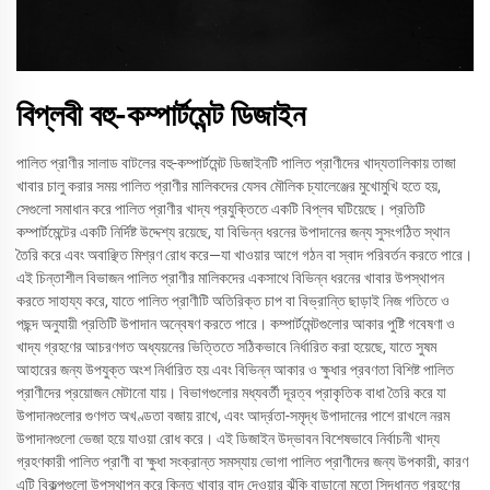
বিপ্লবী বহু-কম্পার্টমেন্ট ডিজাইন
পালিত প্রাণীর সালাড বাটলের বহু-কম্পার্টমেন্ট ডিজাইনটি পালিত প্রাণীদের খাদ্যতালিকায় তাজা
খাবার চালু করার সময় পালিত প্রাণীর মালিকদের যেসব মৌলিক চ্যালেঞ্জের মুখোমুখি হতে হয়,
সেগুলো সমাধান করে পালিত প্রাণীর খাদ্য প্রযুক্তিতে একটি বিপ্লব ঘটিয়েছে। প্রতিটি
কম্পার্টমেন্টের একটি নির্দিষ্ট উদ্দেশ্য রয়েছে, যা বিভিন্ন ধরনের উপাদানের জন্য সুসংগঠিত স্থান
তৈরি করে এবং অবাঞ্ছিত মিশ্রণ রোধ করে—যা খাওয়ার আগে গঠন বা স্বাদ পরিবর্তন করতে পারে।
এই চিন্তাশীল বিভাজন পালিত প্রাণীর মালিকদের একসাথে বিভিন্ন ধরনের খাবার উপস্থাপন
করতে সাহায্য করে, যাতে পালিত প্রাণীটি অতিরিক্ত চাপ বা বিভ্রান্তি ছাড়াই নিজ গতিতে ও
পছন্দ অনুযায়ী প্রতিটি উপাদান অন্বেষণ করতে পারে। কম্পার্টমেন্টগুলোর আকার পুষ্টি গবেষণা ও
খাদ্য গ্রহণের আচরণগত অধ্যয়নের ভিত্তিতে সঠিকভাবে নির্ধারিত করা হয়েছে, যাতে সুষম
আহারের জন্য উপযুক্ত অংশ নির্ধারিত হয় এবং বিভিন্ন আকার ও ক্ষুধার প্রবণতা বিশিষ্ট পালিত
প্রাণীদের প্রয়োজন মেটানো যায়। বিভাগগুলোর মধ্যবর্তী দূরত্ব প্রাকৃতিক বাধা তৈরি করে যা
উপাদানগুলোর গুণগত অখণ্ডতা বজায় রাখে, এবং আর্দ্রতা-সমৃদ্ধ উপাদানের পাশে রাখলে নরম
উপাদানগুলো ভেজা হয়ে যাওয়া রোধ করে। এই ডিজাইন উদ্ভাবন বিশেষভাবে নির্বাচনী খাদ্য
গ্রহণকারী পালিত প্রাণী বা ক্ষুধা সংক্রান্ত সমস্যায় ভোগা পালিত প্রাণীদের জন্য উপকারী, কারণ
এটি বিকল্পগুলো উপস্থাপন করে কিন্তু খাবার বাদ দেওয়ার ঝুঁকি বাড়ানো মতো সিদ্ধান্ত গ্রহণের