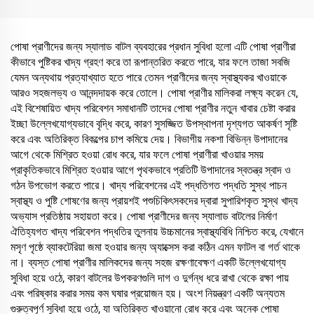
পোষা প্রাণীদের জন্য স্যালাড বাটল ব্যবহারের প্রধান সুবিধা হলো এটি পোষা প্রাণীরা
কীভাবে পুষ্টিকর খাদ্য গ্রহণ করে তা রূপান্তরিত করতে পারে, যার ফলে তাজা সবজি
যেমন অন্যথায় প্রত্যাখ্যাত হতে পারে তেমন প্রাণীদের জন্য স্বাস্থ্যকর খাওয়াকে
আরও সহজলভ্য ও আনন্দদায়ক করে তোলে। পোষা প্রাণীর মালিকরা লক্ষ্য করেন যে,
এই বিশেষায়িত খাদ্য পরিবেশন সমাধানটি তাদের পোষা প্রাণীর নতুন খাবার চেষ্টা করার
ইচ্ছা উল্লেখযোগ্যভাবে বৃদ্ধি করে, কারণ সুসজ্জিত উপস্থাপনা দৃশ্যগত আকর্ষণ সৃষ্টি
করে এবং অতিরিক্ত বিকল্পের চাপ কমিয়ে দেয়। বিভাগীয় নকশা বিভিন্ন উপাদানের
আগে থেকে মিশ্রিত হওয়া রোধ করে, যার ফলে পোষা প্রাণীরা খাওয়ার সময়
প্রাকৃতিকভাবে মিশ্রিত হওয়ার আগে পৃথকভাবে প্রতিটি উপাদানের স্বতন্ত্র স্বাদ ও
গঠন উপভোগ করতে পারে। খাদ্য পরিবেশনের এই পদ্ধতিগত পদ্ধতি সুস্থ পাচন
স্বাস্থ্য ও পুষ্টি শোষণের জন্য প্রায়শই পশুচিকিৎসকদের দ্বারা সুপারিশকৃত সুস্থ খাদ্য
অভ্যাস প্রতিষ্ঠায় সহায়তা করে। পোষা প্রাণীদের জন্য স্যালাড বাটলের নির্মাণ
ঐতিহ্যগত খাদ্য পরিবেশন পদ্ধতির তুলনায় উচ্চমানের স্বাস্থ্যবিধি নিশ্চিত করে, যেখানে
মসৃণ পৃষ্ঠে ব্যাকটেরিয়া জমা হওয়ার জন্য অ্যাক্সেস করা কঠিন এমন ফাটল বা গর্ত থাকে
না। ব্যস্ত পোষা প্রাণীর মালিকদের জন্য সহজ রক্ষণাবেক্ষণ একটি উল্লেখযোগ্য
সুবিধা হয়ে ওঠে, কারণ বাটলের উপকরণগুলি দাগ ও দুর্গন্ধ ধরে রাখা থেকে রক্ষা পায়
এবং পরিষ্কার করার সময় কম ঘষার প্রয়োজন হয়। অংশ নিয়ন্ত্রণ একটি অন্যতম
গুরুত্বপূর্ণ সুবিধা হয়ে ওঠে, যা অতিরিক্ত খাওয়ানো রোধ করে এবং অনেক পোষা