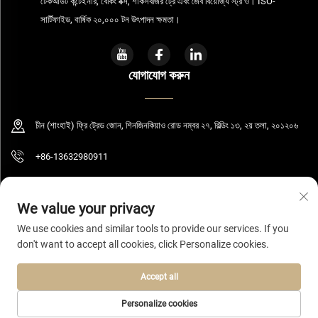
টেকআউট কন্টেইনার, বেকিং বক্স, শাকসবজির ট্রে এবং জৈব বিয়োজ্য স্ট্র ও। ISO-
সার্টিফাইড, বার্ষিক ২০,০০০ টন উৎপাদন ক্ষমতা।
যোগাযোগ করুন
চীন (শাংহাই) ফ্রি ট্রেড জোন, শিনজিনকিয়াও রোড নম্বর ২৭, বিল্ডিং ১৩, ২য় তলা, ২০১২০৬
+86-13632980911
[email protected]
We value your privacy
We use cookies and similar tools to provide our services. If you
don't want to accept all cookies, click Personalize cookies.
কপিরাইট © ২০২৬ শাংহাই বোলুমিং টেকনোলজি কোং, লিমিটেড। সর্বস্বত্ব সংরক্ষিত।
গোপনীয়তা নীতি
Accept all
Personalize cookies