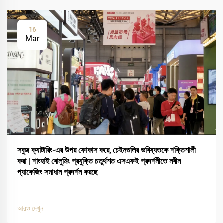
16
Mar
সবুজ ক্যাটারিং-এর উপর ফোকাস করে, চেইনগুলির ভবিষ্যতকে শক্তিশালী
করা | শাংহাই বোলুমিং প্রযুক্তি চতুর্থশত এসএফই প্রদর্শনীতে নবীন
প্যাকেজিং সমাধান প্রদর্শন করছে
আরও দেখুন