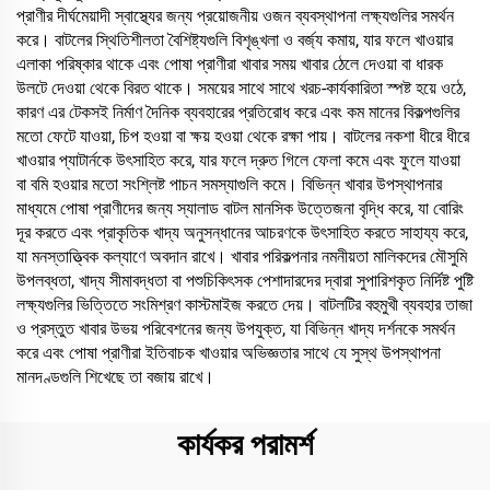
প্রাণীর দীর্ঘমেয়াদী স্বাস্থ্যের জন্য প্রয়োজনীয় ওজন ব্যবস্থাপনা লক্ষ্যগুলির সমর্থন
করে। বাটলের স্থিতিশীলতা বৈশিষ্ট্যগুলি বিশৃঙ্খলা ও বর্জ্য কমায়, যার ফলে খাওয়ার
এলাকা পরিষ্কার থাকে এবং পোষা প্রাণীরা খাবার সময় খাবার ঠেলে দেওয়া বা ধারক
উলটে দেওয়া থেকে বিরত থাকে। সময়ের সাথে সাথে খরচ-কার্যকারিতা স্পষ্ট হয়ে ওঠে,
কারণ এর টেকসই নির্মাণ দৈনিক ব্যবহারের প্রতিরোধ করে এবং কম মানের বিকল্পগুলির
মতো ফেটে যাওয়া, চিপ হওয়া বা ক্ষয় হওয়া থেকে রক্ষা পায়। বাটলের নকশা ধীরে ধীরে
খাওয়ার প্যাটার্নকে উৎসাহিত করে, যার ফলে দ্রুত গিলে ফেলা কমে এবং ফুলে যাওয়া
বা বমি হওয়ার মতো সংশ্লিষ্ট পাচন সমস্যাগুলি কমে। বিভিন্ন খাবার উপস্থাপনার
মাধ্যমে পোষা প্রাণীদের জন্য স্যালাড বাটল মানসিক উত্তেজনা বৃদ্ধি করে, যা বোরিং
দূর করতে এবং প্রাকৃতিক খাদ্য অনুসন্ধানের আচরণকে উৎসাহিত করতে সাহায্য করে,
যা মনস্তাত্ত্বিক কল্যাণে অবদান রাখে। খাবার পরিকল্পনার নমনীয়তা মালিকদের মৌসুমি
উপলব্ধতা, খাদ্য সীমাবদ্ধতা বা পশুচিকিৎসক পেশাদারদের দ্বারা সুপারিশকৃত নির্দিষ্ট পুষ্টি
লক্ষ্যগুলির ভিত্তিতে সংমিশ্রণ কাস্টমাইজ করতে দেয়। বাটলটির বহুমুখী ব্যবহার তাজা
ও প্রস্তুত খাবার উভয় পরিবেশনের জন্য উপযুক্ত, যা বিভিন্ন খাদ্য দর্শনকে সমর্থন
করে এবং পোষা প্রাণীরা ইতিবাচক খাওয়ার অভিজ্ঞতার সাথে যে সুস্থ উপস্থাপনা
মানদণ্ডগুলি শিখেছে তা বজায় রাখে।
কার্যকর পরামর্শ