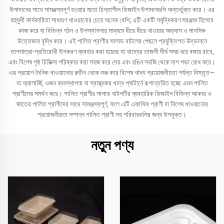
উপাদানের সাথে সামঞ্জস্যপূর্ণ হওয়ার মতো চিন্তাশীল ডিজাইন উপাদানগুলি অন্তর্ভুক্ত করে। এর
বহুমুখী কার্যকারিতা সাধারণ খাওয়ানোর চেয়ে অনেক বেশি; এটি একটি সমৃদ্ধিকরণ সরঞ্জাম হিসেবে
কাজ করে যা বিভিন্ন গঠন ও উপস্থাপনার মাধ্যমে ধীরে ধীরে খাওয়ার অভ্যাস ও মানসিক
উত্তেজনা বৃদ্ধি করে। এই পালিত প্রাণীর সালাড বাটলের পেছনে প্রযুক্তিগত উদ্ভাবনে
তাপমাত্রা-প্রতিরোধী উপকরণ ব্যবহার করা হয়েছে যা খাদ্যের তাজগী দীর্ঘ সময় ধরে বজায় রাখে,
এবং বিশেষ পৃষ্ঠ চিকিত্সা পরিষ্কার করা সহজ করে দেয় এবং রঙিন সবজি থেকে দাগ পড়া রোধ করে।
এর প্রয়োগ দৈনিক খাওয়ানোর রুটিন থেকে শুরু করে বিশেষ খাদ্য প্রয়োজনীয়তা পর্যন্ত বিস্তৃত—
যা অ্যালার্জি, ওজন ব্যবস্থাপনা বা স্বাস্থ্যকর খাদ্য প্যাটার্নে রূপান্তরিত হচ্ছে এমন পালিত
প্রাণীদের সমর্থন করে। পালিত প্রাণীর সালাড বাটলটির ব্যবহারিক ডিজাইন বিভিন্ন আকার ও
জাতের পালিত প্রাণীদের সাথে সামঞ্জস্যপূর্ণ, ফলে এটি একাধিক প্রাণী বা বিশেষ খাওয়ানোর
প্রয়োজনীয়তা সম্পন্ন পালিত প্রাণী সহ পরিবারগুলির জন্য উপযুক্ত।
নতুন পণ্য