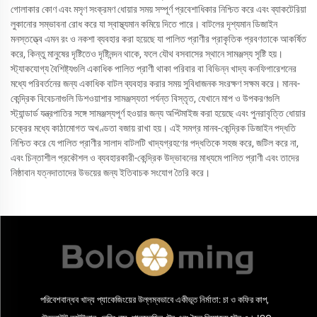
গোলাকার কোণ এবং মসৃণ সংক্রমণ ধোয়ার সময় সম্পূর্ণ প্রবেশাধিকার নিশ্চিত করে এবং ব্যাকটেরিয়া
লুকানোর সম্ভাবনা রোধ করে যা স্বাস্থ্যমান কমিয়ে দিতে পারে। বাটলের দৃশ্যমান ডিজাইন
মনস্তত্ত্বে এমন রং ও নকশা ব্যবহার করা হয়েছে যা পালিত প্রাণীর প্রাকৃতিক প্রবণতাকে আকর্ষিত
করে, কিন্তু মানুষের দৃষ্টিতেও দৃষ্টিনন্দন থাকে, ফলে যৌথ বসবাসের স্থানে সামঞ্জস্য সৃষ্টি হয়।
স্ট্যাকযোগ্য বৈশিষ্ট্যগুলি একাধিক পালিত প্রাণী থাকা পরিবার বা বিভিন্ন খাদ্য কনফিগারেশনের
মধ্যে পরিবর্তনের জন্য একাধিক বাটল ব্যবহার করার সময় সুবিধাজনক সংরক্ষণ সক্ষম করে। মানব-
কেন্দ্রিক বিবেচনাগুলি ডিশওয়াশার সামঞ্জস্যতা পর্যন্ত বিস্তৃত, যেখানে মাপ ও উপকরণগুলি
স্ট্যান্ডার্ড যন্ত্রপাতির সঙ্গে সামঞ্জস্যপূর্ণ হওয়ার জন্য অপ্টিমাইজ করা হয়েছে এবং পুনরাবৃত্তি ধোয়ার
চক্রের মধ্যে কাঠামোগত অখণ্ডতা বজায় রাখা হয়। এই সমগ্র মানব-কেন্দ্রিক ডিজাইন পদ্ধতি
নিশ্চিত করে যে পালিত প্রাণীর সালাদ বাটলটি খাদ্যগ্রহণের পদ্ধতিকে সহজ করে, জটিল করে না,
এবং চিন্তাশীল প্রকৌশল ও ব্যবহারকারী-কেন্দ্রিক উদ্ভাবনের মাধ্যমে পালিত প্রাণী এবং তাদের
নিষ্ঠাবান যত্নদাতাদের উভয়ের জন্য ইতিবাচক সংযোগ তৈরি করে।
পরিবেশবান্ধব খাদ্য প্যাকেজিংয়ের উল্লম্বভাবে একীভূত নির্মাতা: চা ও কফির কাপ,