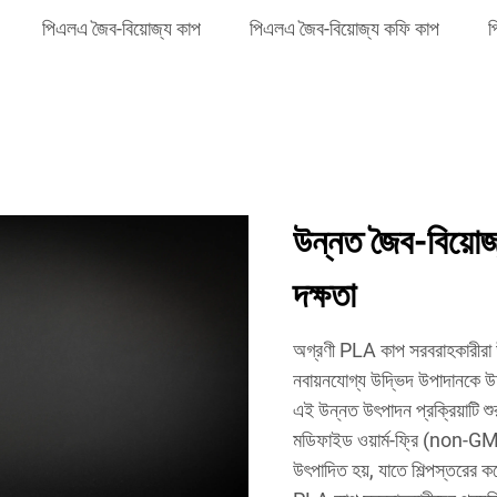
পিএলএ জৈব-বিয়োজ্য কাপ
পিএলএ জৈব-বিয়োজ্য কফি কাপ
প
উন্নত জৈব-বিয়োজ্
দক্ষতা
অগ্রণী PLA কাপ সরবরাহকারীরা উন
নবায়নযোগ্য উদ্ভিদ উপাদানকে উচ
এই উন্নত উৎপাদন প্রক্রিয়াটি শ
মডিফাইড ওয়ার্ম-ফ্রি (non-GMO
উৎপাদিত হয়, যাতে শিল্পস্তরের কম