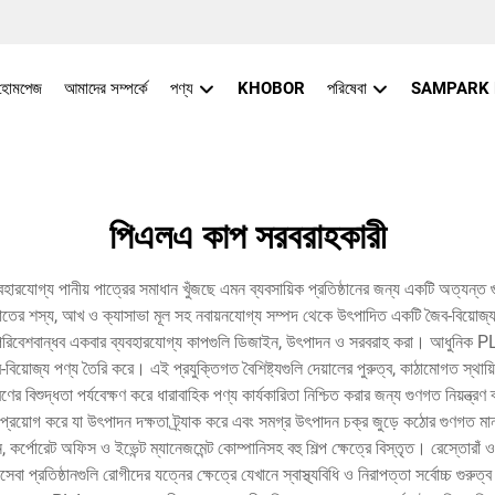
হোমপেজ
আমাদের সম্পর্কে
পণ্য
KHOBOR
পরিষেবা
SAMPARK
পিএলএ কাপ সরবরাহকারী
গ্য পানীয় পাত্রের সমাধান খুঁজছে এমন ব্যবসায়িক প্রতিষ্ঠানের জন্য একটি অত্যন্ত গু
ের শস্য, আখ ও ক্যাসাভা মূল সহ নবায়নযোগ্য সম্পদ থেকে উৎপাদিত একটি জৈব-বিয়োজ্
ী পরিবেশবান্ধব একবার ব্যবহারযোগ্য কাপগুলি ডিজাইন, উৎপাদন ও সরবরাহ করা। আধুনিক PLA 
িয়োজ্য পণ্য তৈরি করে। এই প্রযুক্তিগত বৈশিষ্ট্যগুলি দেয়ালের পুরুত্ব, কাঠামোগত স্থায়িত
রণের বিশুদ্ধতা পর্যবেক্ষণ করে ধারাবাহিক পণ্য কার্যকারিতা নিশ্চিত করার জন্য গুণগত নিয়ন্ত
ইন প্রয়োগ করে যা উৎপাদন দক্ষতা ট্র্যাক করে এবং সমগ্র উৎপাদন চক্র জুড়ে কঠোর গুণগত 
রতিষ্ঠান, কর্পোরেট অফিস ও ইভেন্ট ম্যানেজমেন্ট কোম্পানিসহ বহু শিল্প ক্ষেত্রে বিস্তৃত। রেস্তো
 প্রতিষ্ঠানগুলি রোগীদের যত্নের ক্ষেত্রে যেখানে স্বাস্থ্যবিধি ও নিরাপত্তা সর্বোচ্চ গুরুত্