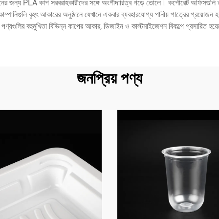
্রদানের জন্য PLA কাপ সরবরাহকারীদের সঙ্গে অংশীদারিত্ব গড়ে তোলে। কর্পোরেট অফিসগুলি 
ং কোম্পানিগুলি বৃহৎ আকারের অনুষ্ঠানে যেখানে একবার ব্যবহারযোগ্য পানীয় পাত্রের প্রয়োজ
লির বহুমুখিতা বিভিন্ন কাপের আকার, ডিজাইন ও কাস্টমাইজেশন বিকল্পে প্রসারিত হয়েছে যা নির
জনপ্রিয় পণ্য