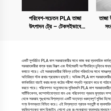
পরিবেশ-সচেতন PLA তাজা
তাজা উ
উৎপাদন ট্রে – টেকসইভাবে
সং
প্রদর্শন, বিক্রয় ও সংরক্ষণের জন্য
একটি সুপরিচিত PLA কাপ সরবরাহকারীর সাথে কাজ করা ব্যবসায়িক কার্যক্
সরবরাহকারীরা বাল্ক ক্রয় বিকল্প এবং দীর্ঘমেয়াদী অংশীদারিত্ব চুক্তির ম
কমাতে পারে। এই সরবরাহকারীরা বিভিন্ন চাহিদা পরিবর্তনের সাথে সামঞ্জস্য 
অতিরিক্ত স্টক রাখার প্রয়োজন ছাড়াই। অভিজ্ঞ PLA কাপ সরবরাহকারীর স
কার্যকারিতা যাচাই করার জন্য কঠোর পরীক্ষা পদ্ধতি প্রয়োগ করে যা পাঠানোর 
করতে পারে। পরিবেশগত অনুমোদনের সুবিধাগুলি PLA কাপ সরবরাহকারীদেরকে
সার্টিফিকেশন, কম্পোস্টযোগ্যতা মান এবং পরিবেশগত প্রভাব মূল্যায়ন সম্
থেকে সরবরাহ শৃঙ্খলের বিশ্বস্ততা একটি অত্যন্ত গুরুত্বপূর্ণ সুবিধা হিস
পণ্য উপলব্ধতা নিশ্চিত করে। এই বিশ্বস্ততা গ্রাহক সন্তুষ্টি বা ব্যবস
ব্যক্তিগতকৃত কাপ ডিজাইন, লোগো এবং রং-সংক্রান্ত ব্যবস্থার মাধ্যমে তাদের 