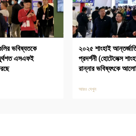
ুলির ভবিষ্যতকে
২০২৫ শাংহাই আন্তর্জাতি
চতুর্থশত এসএফই
প্রদর্শনী (হোটেলেক্স শাং
করছে
রান্নার ভবিষ্যৎকে আল
আরও দেখুন