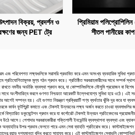
ৎপাদন বিক্রয়, প্রদর্শন ও
প্রিমিয়াম পলিপ্রোপিলি
রক্ষণের জন্য PET ট্রে
শীতল পানীয়ের কাপ
রম এবং পরিবেশগত লক্ষ্যগুলিকে সরাসরি প্রভাবিত করে এমন অসংখ্য ব্যবহারিক সুবিধা প্রদ
াধ্যমে প্রতিযোগিতামূলক মূল্য গঠন প্রদান করে। প্রতিষ্ঠিত সরবরাহকারীদের সাথে সম্পর্ক স্থা
রাখতে নমনীয় অর্ডারিং ব্যবস্থা প্রদান করে, যা কোম্পানিগুলিকে মৌসুমি প্রয়োজন বা বিশেষ 
াথে অংশীদারিত্ব করলে গুণগত নিশ্চয়তা আরেকটি উল্লেখযোগ্য সুবিধা হয়ে ওঠে। এই সরবর
আগেই সম্পন্ন হয়। এই গুণগত নিয়ন্ত্রণ প্রক্রিয়াটি পণ্য ব্যর্থতার ঝুঁকি দূর করে যা ব্যবস
 কার্বন ফুটপ্রিন্ট কমাতে এবং টেকসই উন্নয়নের লক্ষ্য অর্জন করতে চাওয়া ব্যবসাগুলির
পর্কে বিস্তারিত ডকুমেন্টেশন প্রদান করে যা কর্পোরেট টেকসই উন্নয়ন প্রতিবেদনের প্রয়োজন
েবে উঠে আসে। পেশাদার সরবরাহকারীরা শক্তিশালী ইনভেন্টরি ব্যবস্থাপনা ব্যবস্থা এবং ব্যাক
ায়িক অব্যাহতির উপর প্রভাব ফেলতে পারে এমন সেবা ব্যাহতি প্রতিরোধ করে। কাস্টমাইজেশন 
ব্র্যান্ড দৃশ্যমানতা বৃদ্ধি করতে সাহায্য করে। এই কাস্টমাইজেশন সেবাগুলি কোম্পানিগুলিকে সমস