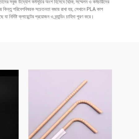
তাদের সবুজ উদ্যোগ কর্মসূচির অংশ হিসেবে বৈঠক, সম্মেলন ও কর্মচারীদের
ন হয় কিন্তু পরিবেশবিষয়ক সচেতনতা বজায় রাখা হয়, সেখানে PLA কাপ
্দিষ্ট ক্লায়েন্টের প্রয়োজন ও ব্র্যান্ডিং চাহিদা পূরণ করে।