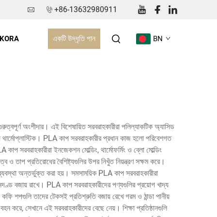
+86-13632980911
একটি উদ্ধৃতি পান
 KORA
BN
রুত্বপূর্ণ অংশীদার। এই বিশেষায়িত সরবরাহকারীরা পলিল্যাকটিক অ্যাসিড
য থার্মোপ্লাস্টিক। PLA কাপ সরবরাহকারীর প্রধান কাজ হলো পরিবেশগত
কাপ সরবরাহকারীরা ইনজেকশন মোল্ডিং, থার্মোফর্মিং ও ব্লো মোল্ডিং
্ব ও তাপ প্রতিরোধের বৈশিষ্ট্যগুলির উপর নিখুঁত নিয়ন্ত্রণ সক্ষম করে।
্রণ ব্যবস্থা অন্তর্ভুক্ত করা হয়। সমসাময়িক PLA কাপ সরবরাহকারীরা
মানদণ্ড বজায় রাখে। PLA কাপ সরবরাহকারীদের পণ্যগুলির প্রয়োগ খাদ্য
রাঁ ও কফি শপগুলি তাদের টেকসই প্রতিশ্রুতি বজায় রেখে গরম ও ঠান্ডা পানীয়
ব বহন করে, সেখানে এই সরবরাহকারীদের বেছে নেয়। শিক্ষা প্রতিষ্ঠানগুলি