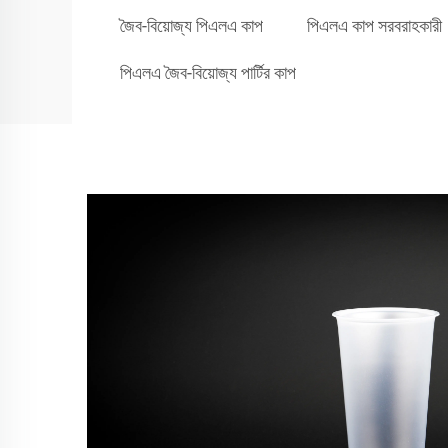
জৈব-বিয়োজ্য পিএলএ কাপ
পিএলএ কাপ সরবরাহকারী
পিএলএ জৈব-বিয়োজ্য পার্টির কাপ