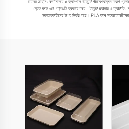
তাদের ডাইনিং ফ্যাসিলিটি ও ক্যাম্পাস ইভেন্টে পরিবেশবান্ধব বিকল্প প
ব্রেক রুমে এই পণ্যগুলি ব্যবহার করে। ইভেন্ট প্ল্যানার ও ক্যাটারি
সরবরাহকারীদের উপর নির্ভর করে। PLA কাপ সরবরাহকারীদের পণ্যগু