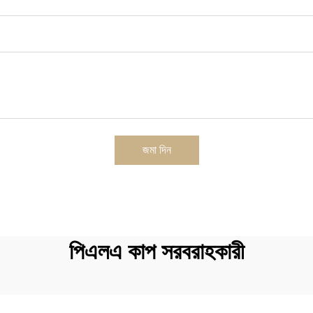
জমা দিন
পিএলএ কাপ সরবরাহকারী