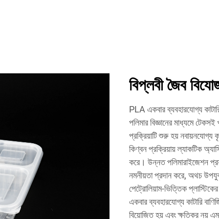
বিপ্লবী জৈব বিযোজ
PLA একবার ব্যবহারযোগ্য কাটারি 
পলিমার বিজ্ঞানের মাধ্যমে টেকসই 
প্রক্রিয়াটি শুরু হয় নবায়নযোগ
কিণ্বন প্রক্রিয়ায় ল্যাকটিক অ্
করে। উন্নত পলিমারাইজেশন প্রয
নমনীয়তা প্রদান করে, অথচ উপযুক্
পেট্রোলিয়াম-ভিত্তিক প্লাস্টিকের
একবার ব্যবহারযোগ্য কাটারি বাণিজ্
বিয়োজিত হয় এবং ক্ষতিকর নয় এ