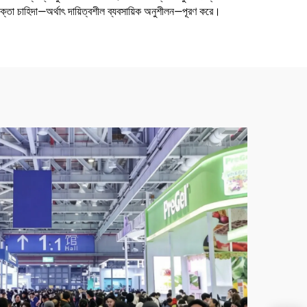
োক্তা চাহিদা—অর্থাৎ দায়িত্বশীল ব্যবসায়িক অনুশীলন—পূরণ করে।