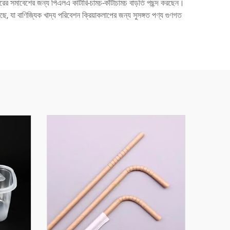
বং বাইরের সমাবেশের জন্য পিএলএ কাটারি-চামচ-কাঁটাচামচ বাড়তি পছন্দ করছেন।
েছে, যা বাণিজ্যিক খাদ্য পরিবেশন ক্রিয়াকলাপের জন্য সুসঙ্গত পণ্য গুণগত