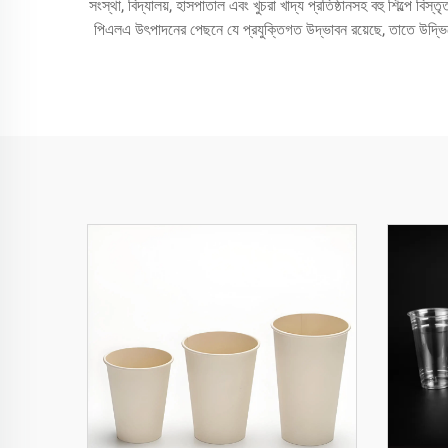
সংস্থা, বিদ্যালয়, হাসপাতাল এবং খুচরা খাদ্য প্রতিষ্ঠানসহ বহু শিল্পে বি
পিএলএ উৎপাদনের পেছনে যে প্রযুক্তিগত উদ্ভাবন রয়েছে, তাতে উদ্ভিদের শর