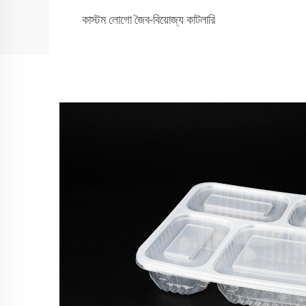
কাস্টম লোগো জৈব-বিয়োজ্য কাটলারি