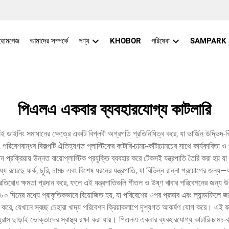
হোমপেজ
আমাদের সম্পর্কে
পণ্য
KHOBOR
পরিষেবা
SAMPARK
পিএলএ একবার ব্যবহারযোগ্য কাটলারি
সই ডাইনিং সমাধানের ক্ষেত্রে একটি বিপ্লবী অগ্রগতি প্রতিনিধিত্ব করে, যা ভার্জিন উদ্
শবান্ধব বিকল্পটি ঐতিহ্যগত প্লাস্টিকের কাটারি-চামচ-কাঁটাচামচের সাথে কার্যকারিতা ও পরি
্রিয়ায় উন্নত বায়োপ্লাস্টিক প্রযুক্তি ব্যবহার করে টেকসই যন্ত্রপাতি তৈরি করা হয় যা
যে রয়েছে ফর্ক, ছুরি, চামচ এবং বিশেষ ধরনের যন্ত্রপাতি, যা বিভিন্ন রান্না প্রয়োগের জ
্রতিরোধ ক্ষমতা প্রদান করে, ফলে এই যন্ত্রপাতিগুলি শীতল ও উষ্ণ খাবার পরিবেশনের জন্
–১৮০ দিনের মধ্যে প্রাকৃতিকভাবে বিয়োজিত হয়, যা পরিবেশের ওপর প্রভাব এবং ল্যান্ডফিলে জ
রে, যেখানে স্বচ্ছ চেহারা খাদ্য পরিবেশন ক্রিয়াকলাপে দৃশ্যগত আকর্ষণ যোগ করে। এই যন
রাস ছাড়াই ভোক্তাদের স্বাস্থ্য রক্ষা করা যায়। পিএলএ একবার ব্যবহারযোগ্য কাটারি-চামচ-কাঁ