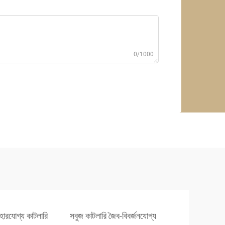
0/1000
ারযোগ্য কাটলারি
সবুজ কাটলারি জৈব-বিবর্জনযোগ্য