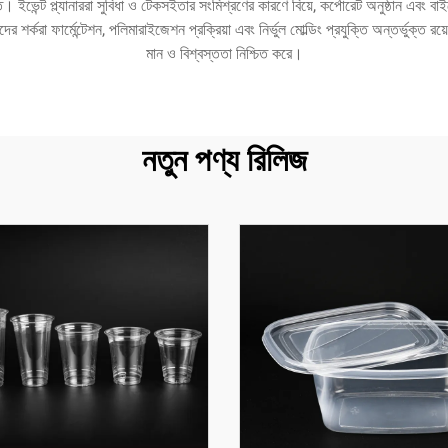
স্তৃত। ইভেন্ট প্ল্যানাররা সুবিধা ও টেকসইতার সংমিশ্রণের কারণে বিয়ে, কর্পোরেট অনুষ্ঠান এ
্করা ফার্মেন্টেশন, পলিমারাইজেশন প্রক্রিয়া এবং নির্ভুল মোল্ডিং প্রযুক্তি অন্তর্ভুক্ত রয়
মান ও বিশ্বস্ততা নিশ্চিত করে।
নতুন পণ্য রিলিজ