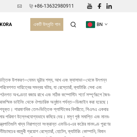
+86-13632980911
একটি উদ্ধৃতি পান
 KORA
BN
ভিদ-ভিত্তিক উপকরণ—যেমন ভুট্টার শস্য, আখ এবং ক্যাসাভা—থেকে উৎপন্ন
বেশগত দায়িত্বের সমন্বয় ঘটায়, যা রেস্তোরাঁ, ক্যাটারিং সেবা এবং
 গঠনগত অখণ্ডতা বজায় রাখে এবং সঠিক কম্পোস্টিং শর্তে সম্পূর্ণরূপে জৈব-
ন্য—আকস্মিক ডাইনিং থেকে ঔপচারিক অনুষ্ঠান পর্যন্ত—ডিজাইন করা হয়েছে।
য উপযুক্ত। পারমাণবিক তেল-ভিত্তিক প্লাস্টিকের বিপরীতে, পিএলএ একবার
মার পরিমাণ উল্লেখযোগ্যভাবে কমিয়ে দেয়। মসৃণ পৃষ্ঠ সমাপ্তি এবং মানব-
্ত্রপাতিগুলি খাদ্য নিরাপত্তা সংক্রান্ত এফডিএ-এর কঠোর মানদণ্ড পূরণের
টাচামচের বহুমুখী প্রয়োগ রেস্তোরাঁ, হোটেল, ক্যাটারিং কোম্পানি, বিমান