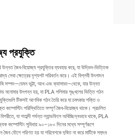
্য প্রযুক্তি
উন্নত জৈব-বিয়োজ্য প্রযুক্তির ব্যবহার করে, যা উদ্ভিদ-ভিত্তিক
খাদ্য সেবা ক্ষেত্রের দৃশ্যপট পরিবর্তন করে। এই বিপ্লবী উৎপাদন
্য কৃষি সম্পদ—যেমন ভুট্টা, আখ এবং ক্যাসাভা—থেকে, যার উন্নত
যাসিড মনোমার উৎপন্ন হয়, যা PLA পলিমার শৃঙ্খলের ভিত্তি গঠন
ুক্তিগুলি টিকসই আণবিক গঠন তৈরি করে যা চমৎকার শক্তি ও
ত কম্পোস্টিং পরিস্থিতিতে সম্পূর্ণ জৈব-বিয়োজ্য থাকে। প্রচলিত
 বিপরীতে, যা শতাব্দী পর্যন্ত ল্যান্ডফিলে অবিচ্ছিন্নভাবে থাকে, PLA
যিক কম্পোস্টিং সুবিধায় ৯০–১৮০ দিনের মধ্যে সম্পূর্ণরূপে
মন জৈব যৌগে পরিণত হয় যা পরিবেশকে দূষিত না করে মাটিকে সমৃদ্ধ