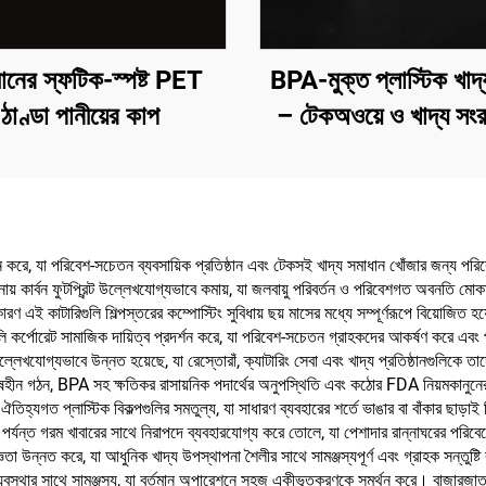
মানের স্ফটিক-স্পষ্ট PET
BPA-মুক্ত প্লাস্টিক খাদ
ঠাণ্ডা পানীয়ের কাপ
– টেকঅওয়ে ও খাদ্য সংর
জন্য
 করে, যা পরিবেশ-সচেতন ব্যবসায়িক প্রতিষ্ঠান এবং টেকসই খাদ্য সমাধান খোঁজার জন্য পর
নায় কার্বন ফুটপ্রিন্ট উল্লেখযোগ্যভাবে কমায়, যা জলবায়ু পরিবর্তন ও পরিবেশগত অবনতি মো
, কারণ এই কাটারিগুলি শিল্পস্তরের কম্পোস্টিং সুবিধায় ছয় মাসের মধ্যে সম্পূর্ণরূপে বিয়োজিত 
ি কর্পোরেট সামাজিক দায়িত্ব প্রদর্শন করে, যা পরিবেশ-সচেতন গ্রাহকদের আকর্ষণ করে এবং প্
ল্লেখযোগ্যভাবে উন্নত হয়েছে, যা রেস্তোরাঁ, ক্যাটারিং সেবা এবং খাদ্য প্রতিষ্ঠানগুলিক
বিষহীন গঠন, BPA সহ ক্ষতিকর রাসায়নিক পদার্থের অনুপস্থিতি এবং কঠোর FDA নিয়মকানুনের সা
তিহ্যগত প্লাস্টিক বিকল্পগুলির সমতুল্য, যা সাধারণ ব্যবহারের শর্তে ভাঙার বা বাঁকার ছাড়াই
পর্যন্ত গরম খাবারের সাথে নিরাপদে ব্যবহারযোগ্য করে তোলে, যা পেশাদার রান্নাঘরের পরি
্ঞতা উন্নত করে, যা আধুনিক খাদ্য উপস্থাপনা শৈলীর সাথে সামঞ্জস্যপূর্ণ এবং গ্রাহক সন্তুষ্টি
 ব্যবস্থার সাথে সামঞ্জস্য, যা বর্তমান অপারেশনে সহজ একীভূতকরণকে সমর্থন করে। বাজারজাতক