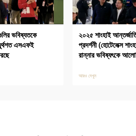
ুলির ভবিষ্যতকে
২০২৫ শাংহাই আন্তর্জাতি
চতুর্থশত এসএফই
প্রদর্শনী (হোটেলেক্স শাং
করছে
রান্নার ভবিষ্যৎকে আল
আরও দেখুন