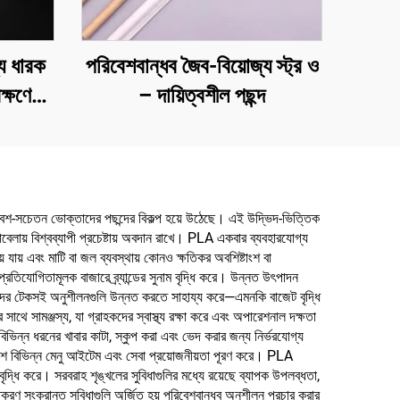
্য ধারক
পরিবেশবান্ধব জৈব-বিয়োজ্য স্ট্র ও
ক্ষণের
– দায়িত্বশীল পছন্দ
িবেশ-সচেতন ভোক্তাদের পছন্দের বিকল্প হয়ে উঠেছে। এই উদ্ভিদ-ভিত্তিক
কাবেলায় বিশ্বব্যাপী প্রচেষ্টায় অবদান রাখে। PLA একবার ব্যবহারযোগ্য
হয়ে যায় এবং মাটি বা জল ব্যবস্থায় কোনও ক্ষতিকর অবশিষ্টাংশ বা
রতিযোগিতামূলক বাজারে ব্র্যান্ডের সুনাম বৃদ্ধি করে। উন্নত উৎপাদন
ে তাদের টেকসই অনুশীলনগুলি উন্নত করতে সাহায্য করে—এমনকি বাজেট বৃদ্ধি
থে সামঞ্জস্য, যা গ্রাহকদের স্বাস্থ্য রক্ষা করে এবং অপারেশনাল দক্ষতা
 বিভিন্ন ধরনের খাবার কাটা, স্কুপ করা এবং ভেদ করার জন্য নির্ভরযোগ্য
বেশে বিভিন্ন মেনু আইটেম এবং সেবা প্রয়োজনীয়তা পূরণ করে। PLA
 বৃদ্ধি করে। সরবরাহ শৃঙ্খলের সুবিধাগুলির মধ্যে রয়েছে ব্যাপক উপলব্ধতা,
রণ সংক্রান্ত সুবিধাগুলি অর্জিত হয় পরিবেশবান্ধব অনুশীলন প্রচার করার