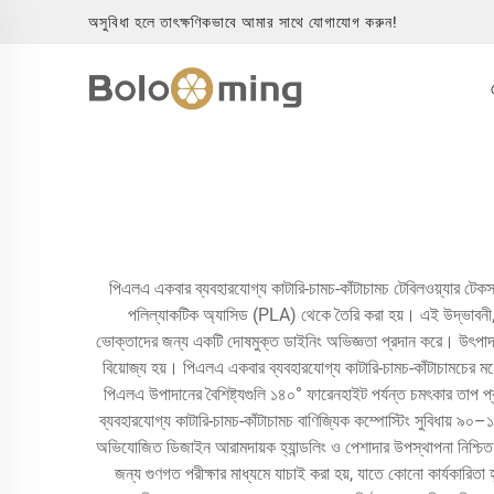
অসুবিধা হলে তাৎক্ষণিকভাবে আমার সাথে যোগাযোগ করুন!
পিএলএ একবার ব্যবহারযোগ্য কাটারি-চামচ-কাঁটাচামচ টেবিলওয়্যার টেক
পলিল্যাকটিক অ্যাসিড (PLA) থেকে তৈরি করা হয়। এই উদ্ভাবনী, পরিবে
ভোক্তাদের জন্য একটি দোষমুক্ত ডাইনিং অভিজ্ঞতা প্রদান করে। উৎপাদন প্রক
বিয়োজ্য হয়। পিএলএ একবার ব্যবহারযোগ্য কাটারি-চামচ-কাঁটাচামচের মধ্
পিএলএ উপাদানের বৈশিষ্ট্যগুলি ১৪০° ফারেনহাইট পর্যন্ত চমৎকার তাপ প
ব্যবহারযোগ্য কাটারি-চামচ-কাঁটাচামচ বাণিজ্যিক কম্পোস্টিং সুবিধায় ৯০
অভিযোজিত ডিজাইন আরামদায়ক হ্যান্ডলিং ও পেশাদার উপস্থাপনা নিশ্চিত ক
জন্য গুণগত পরীক্ষার মাধ্যমে যাচাই করা হয়, যাতে কোনো কার্যকারিতা হ্