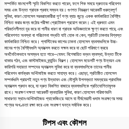
সম্পর্কিত মাংসপেশী স্মৃতি বিকশিত করতে পারেন, ফলে পিক সময়ে দ্রুততর পরিবেশন
সময় এবং উন্নত গ্রাহক প্রবাহ সম্ভব হয়। গুণগত নিয়ন্ত্রণ আরেকটি গুরুত্বপূর্ণ
সুবিধা, কারণ হোলসেল সরবরাহকারীরা পূর্ণ পণ্য ব্যাচ জুড়ে একক কার্যকারিতা বৈশিষ্ট্য
নিশ্চিত করার জন্য কঠোর পরীক্ষা প্রোটোকল প্রয়োগ করেন। এই ধ্রুবতা এমন
পরিবর্তনশীলতা দূর করে যা পানীয় ধারণ বা গ্রাহক অভিজ্ঞতাকে ক্ষুণ্ণ করতে পারে, এবং
পরিবেশগত অবস্থা বা পরিচালনা পদ্ধতি যাই হোক না কেন, প্রতিটি ঢাকনার বিশ্বস্ত
কার্যকারিতা নিশ্চিত করে। প্লাস্টিকের কাপের ঢাকনা হোলসেল ব্যবসাগুলিকে উচ্চ-
মানের পণ্য বৈশিষ্ট্যগুলি অ্যাক্সেস করতে সক্ষম করে যা ছোট পরিমাণে ক্রয়ে
অর্থনৈতিকভাবে অসম্ভব হতে পারে—যেমন: বিশেষায়িত বন্ধন ব্যবস্থা, উন্নত টিকে
থাকার গঠন, এবং কাস্টমাইজড ব্র্যান্ডিং বিকল্প। হোলসেল মডেলটি পণ্য উন্নয়ন এবং
কারিগরি সহায়তা সম্পদের অ্যাক্সেস সুবিধা করে যা ব্যবসাগুলিকে তাদের পানীয়
পরিবেশন কার্যক্রম অপ্টিমাইজ করতে সাহায্য করে। এছাড়া, প্রতিষ্ঠিত হোলসেল
সম্পর্কগুলি প্রায়শই নতুন পণ্য উদ্ভাবন এবং মৌসুমি উপলব্ধতা সমন্বয়ের প্রাথমিক
অ্যাক্সেস প্রদান করে, যা দ্রুত বিকশিত বাজারে ব্যবসাগুলিকে প্রতিযোগিতামূলক
রাখে। সংরক্ষণ দক্ষতা আরেকটি ব্যবহারিক সুবিধা, কারণ হোলসেল পরিমাণগুলি
সাধারণত স্থান-অপ্টিমাইজড প্যাকেজিংয়ে আসে যা দীর্ঘমেয়াদী গুদাম সংরক্ষণের সময়
পণ্যের অখণ্ডতা রক্ষা করে এবং সংরক্ষণ ঘনত্ব সর্বাধিক করে।
টিপস এবং কৌশল