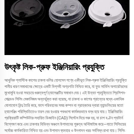
উৎকৃষ্ট লিক-প্রুফ ইঞ্জিনিয়ারিং প্রযুক্তি
আধুনিক প্লাস্টিক কাপের ঢাকনা গুলির হোলসেল পণ্যে একীভূত লিক-প্রুফ ইঞ্জিনিয়ারিং প্রযুক্তি
পানীয় ধারণ সমাধানের ক্ষেত্রে একটি বিপ্লবী অগ্রগতি নিশ্চিত করে, যা ফুড সার্ভিস অপারেটরদের
মুখোমুখি হওয়া সবচেয়ে গুরুত্বপূর্ণ চ্যালেঞ্জটির সমাধান দেয়। এই উন্নত প্রযুক্তিতে প্রিসিশন-
মোল্ডেড সিলিং মেকানিজম অন্তর্ভুক্ত করা হয়েছে, যা ঢাকনা ও কাপের প্রান্তের মধ্যে একাধিক
যোগাযোগ বিন্দু তৈরি করে, ফলে পরিবহনের সময় কম্পন বা গ্রাহকদের দ্বারা হ্যান্ডলিংয়ের মতো
চ্যালেঞ্জিং পরিস্থিতিতেও তরল বের হওয়ার পথগুলো কার্যকরভাবে বন্ধ হয়ে যায়। ইঞ্জিনিয়ারিং
প্রক্রিয়াটি কম্পিউটার-সহায়িত ডিজাইন (CAD) সিস্টেম দিয়ে শুরু হয়, যা চাপ বণ্টন প্যাটার্ন
বিশ্লেষণ করে এবং ঢাকনার বিভিন্ন অঞ্চলে উপাদানের পুরুত্ব অপ্টিমাইজ করে—যাতে সিলিংয়ের
সর্বোচ্চ কার্যকারিতা নিশ্চিত হয় এবং উপাদান ব্যবহার ও উৎপাদন খরচ সর্বনিম্ন রাখা যায়। সিলিং