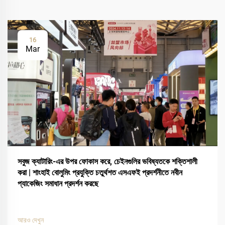
16
Mar
সবুজ ক্যাটারিং-এর উপর ফোকাস করে, চেইনগুলির ভবিষ্যতকে শক্তিশালী
করা | শাংহাই বোলুমিং প্রযুক্তি চতুর্থশত এসএফই প্রদর্শনীতে নবীন
প্যাকেজিং সমাধান প্রদর্শন করছে
আরও দেখুন