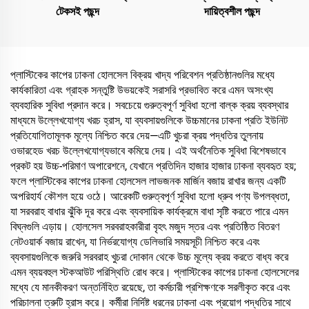
টেকসই পছন্দ
দায়িত্বশীল পছন্দ
প্লাস্টিকের কাপের ঢাকনা হোলসেল বিক্রয় খাদ্য পরিবেশন প্রতিষ্ঠানগুলির মধ্যে
কার্যকারিতা এবং গ্রাহক সন্তুষ্টি উভয়কেই সরাসরি প্রভাবিত করে এমন অসংখ্য
ব্যবহারিক সুবিধা প্রদান করে। সবচেয়ে গুরুত্বপূর্ণ সুবিধা হলো বাল্ক ক্রয় ব্যবস্থার
মাধ্যমে উল্লেখযোগ্য খরচ হ্রাস, যা ব্যবসায়গুলিকে উচ্চমানের ঢাকনা প্রতি ইউনিট
প্রতিযোগিতামূলক মূল্যে নিশ্চিত করে দেয়—এটি খুচরা ক্রয় পদ্ধতির তুলনায়
ওভারহেড খরচ উল্লেখযোগ্যভাবে কমিয়ে দেয়। এই অর্থনৈতিক সুবিধা বিশেষভাবে
প্রকট হয় উচ্চ-পরিমাণ অপারেশনে, যেখানে প্রতিদিন হাজার হাজার ঢাকনা ব্যবহৃত হয়;
ফলে প্লাস্টিকের কাপের ঢাকনা হোলসেল লাভজনক মার্জিন বজায় রাখার জন্য একটি
অপরিহার্য কৌশল হয়ে ওঠে। আরেকটি গুরুত্বপূর্ণ সুবিধা হলো ধ্রুব পণ্য উপলব্ধতা,
যা সরবরাহ বাধার ঝুঁকি দূর করে এবং ব্যবসায়িক কার্যক্রমে বাধা সৃষ্টি করতে পারে এমন
বিঘ্নগুলি এড়ায়। হোলসেল সরবরাহকারীরা বৃহৎ মজুদ স্তর এবং প্রতিষ্ঠিত বিতরণ
নেটওয়ার্ক বজায় রাখেন, যা নির্ভরযোগ্য ডেলিভারি সময়সূচী নিশ্চিত করে এবং
ব্যবসায়গুলিকে জরুরি সরবরাহ খুচরা দোকান থেকে উচ্চ মূল্যে ক্রয় করতে বাধ্য করে
এমন ব্যয়বহুল স্টকআউট পরিস্থিতি রোধ করে। প্লাস্টিকের কাপের ঢাকনা হোলসেলের
মধ্যে যে মানকীকরণ অন্তর্নিহিত রয়েছে, তা কর্মচারী প্রশিক্ষণকে সরলীকৃত করে এবং
পরিচালনা ত্রুটি হ্রাস করে। কর্মীরা নির্দিষ্ট ধরনের ঢাকনা এবং প্রয়োগ পদ্ধতির সাথে