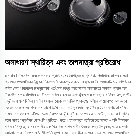
অসাধারণ স্থায়িত্ব এবং তাপমাত্রা প্রতিরোধ
অসাধারণ টেকসইতা এবং তাপমাত্রা প্রতিরোধের বৈশিষ্ট্যগুলি প্রিমিয়াম প্লাস্টিক কাপের ঢাকনা
হোলসেল পণ্যগুলিকে স্ট্যান্ডার্ড বিকল্পগুলি থেকে পৃথক করে, যা ফুড সার্ভিস অপারেটরদের বাণিজ্যিক
পানীয় সেবা পরিবেশের চাপসৃষ্টিকারী শর্তগুলির মধ্যে নির্ভরযোগ্য কার্যকারিতা সমাধান প্রদান করে।
টেকসইতার প্রকৌশলীকরণে উন্নত পলিমার রসায়ন অন্তর্ভুক্ত করা হয়েছে যা যান্ত্রিক চাপ, তাপীয়
চক্রীকরণ এবং বিভিন্ন পানীয় সংরচনা থেকে রাসায়নিক প্রকাশের অধীনে কাঠামোগত অখণ্ডতা
বজায় রাখতে সক্ষম আণবিক কাঠামো তৈরি করে। এই দৃঢ় নির্মাণ কন্টেইনমেন্টের কার্যকারিতা কমিয়ে
দেওয়া বা গ্রাহক ও কর্মীদের জন্য নিরাপত্তা ঝুঁকি সৃষ্টি করতে পারে এমন ফাটল, ভাঙন বা বিকৃতির
মতো সাধারণ ব্যর্থতার মোডগুলি প্রতিরোধ করে। তাপমাত্রা প্রতিরোধের ক্ষমতা একটি বিস্ময়কর
পরিসরে বিস্তৃত, যা গরম পানীয় এবং হিমায়িত বিশেষ পানীয় উভয়ের জন্য উপযুক্ত, যাতে ঢাকনার
কার্যকারিতা বা নিরাপত্তা বৈশিষ্ট্যগুলি ক্ষুণ্ণ না হয়। প্লাস্টিক কাপের ঢাকনা হোলসেল পণ্যগুলিতে