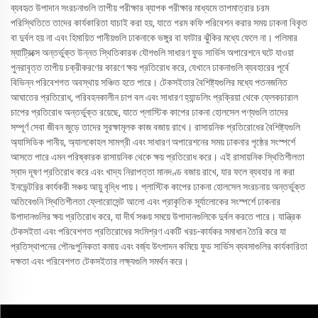
ব্যবহৃত উপাদান সংরচনাগুলি তাপীয় পরীক্ষার ব্যাপক পরীক্ষার মাধ্যমে তাপমাত্রার চরম
পরিস্থিতিতে তাদের কার্যকারিতা যাচাই করা হয়, যাতে গরম কফি পরিবেশন করার সময় ঢাকনা বিকৃত
বা দুর্বল হয় না এবং হিমায়িত পানীয়গুলি ঢাকনাকে ভঙ্গুর বা ফাটার ঝুঁকির মধ্যে ফেলে না। পলিমার
ম্যাট্রিক্সে অন্তর্ভুক্ত উন্নত স্থিতিকারক যৌগগুলি সাধারণ ফুড সার্ভিস অপারেশনে ঘটে যাওয়া
পুনরাবৃত্ত তাপীয় চক্রীকরণের কারণে ক্ষয় প্রতিরোধ করে, যেখানে ঢাকনাগুলি ব্যবহারের পূর্বে
বিভিন্ন পরিবেশগত অবস্থায় সঞ্চিত হতে পারে। টেকসইতার বৈশিষ্ট্যগুলির মধ্যে পতনজনিত
আঘাতের প্রতিরোধ, পরিবহনকালীন চাপ বল এবং সাধারণ হ্যান্ডলিং প্রক্রিয়া থেকে ফ্লেকচারাল
চাপের প্রতিরোধ অন্তর্ভুক্ত রয়েছে, যাতে প্লাস্টিক কাপের ঢাকনা হোলসেল পণ্যগুলি তাদের
সম্পূর্ণ সেবা জীবন জুড়ে তাদের সুরক্ষামূলক কাজ বজায় রাখে। রাসায়নিক প্রতিরোধের বৈশিষ্ট্যগুলি
অ্যাসিডিক পানীয়, অ্যালকোহল সামগ্রী এবং সাধারণ অপারেশনের সময় ঢাকনার পৃষ্ঠের সংস্পর্শে
আসতে পারে এমন পরিষ্কারক রাসায়নিক থেকে ক্ষয় প্রতিরোধ করে। এই রাসায়নিক স্থিতিশীলতা
স্বাদ দূষণ প্রতিরোধ করে এবং খাদ্য নিরাপত্তা মানদণ্ড বজায় রাখে, যার ফলে ব্যবহার না করা
ইনভেন্টরির কার্যকরী সঞ্চয় আয়ু বৃদ্ধি পায়। প্লাস্টিক কাপের ঢাকনা হোলসেল সংরচনায় অন্তর্ভুক্ত
অতিবেগুনি স্থিতিশীলতা ফ্লোরোসেন্ট আলো এবং প্রাকৃতিক সূর্যালোকের সংস্পর্শে ঢাকনার
উপাদানগুলির ক্ষয় প্রতিরোধ করে, যা দীর্ঘ সঞ্চয় সময়ে উপাদানগুলিকে দুর্বল করতে পারে। যান্ত্রিক
টেকসইতা এবং পরিবেশগত প্রতিরোধের সংমিশ্রণ একটি খরচ-কার্যকর সমাধান তৈরি করে যা
প্রতিস্থাপনের পৌনঃপুনিকতা কমায় এবং বর্জ্য উৎপাদন কমিয়ে ফুড সার্ভিস ব্যবসাগুলির কার্যকারিতা
দক্ষতা এবং পরিবেশগত টেকসইতার লক্ষ্যগুলি সমর্থন করে।