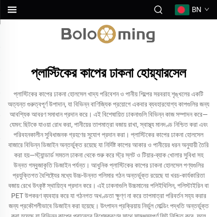
BN
প্লাস্টিকের কাপের ঢাকনা হোয়্যারসেল
প্লাস্টিকের কাপের ঢাকনা হোলসেল খাদ্য পরিবেশন ও পানীয় শিল্পের সরবরাহ শৃঙ্খলের একটি
অত্যন্ত গুরুত্বপূর্ণ উপাদান, যা বিভিন্ন বাণিজ্যিক প্রয়োগে একবার ব্যবহারযোগ্য কাপগুলির জন্য
আবশ্যিক আবরণ সমাধান প্রদান করে। এই বিশেষায়িত ঢাকনাগুলি বিভিন্ন কাজ সম্পাদন করে—
যেমন: ছিটকে যাওয়া রোধ করা, পানীয়ের তাপমাত্রা বজায় রাখা, স্বাস্থ্য মানদণ্ড নিশ্চিত করা এবং
পরিবহনকালীন সুবিধাজনক গ্রহণের সুযোগ প্রদান করা। প্লাস্টিকের কাপের ঢাকনা হোলসেল
বাজারে বিভিন্ন ডিজাইন অন্তর্ভুক্ত রয়েছে যা নির্দিষ্ট কাপের আকার ও পানীয়ের ধরন অনুযায়ী তৈরি
করা হয়—স্ট্যান্ডার্ড সমতল ঢাকনা থেকে শুরু করে স্ট্র স্লট ও টিয়ার-ব্যাক খোলার সুবিধা সহ
উন্নত গম্বুজাকৃতি ডিজাইন পর্যন্ত। আধুনিক প্লাস্টিকের কাপের ঢাকনা হোলসেল পণ্যগুলির
প্রযুক্তিগত বৈশিষ্ট্যের মধ্যে উচ্চ-উন্নত পলিমার গঠন অন্তর্ভুক্ত রয়েছে যা খরচ-কার্যকারিতা
বজায় রেখে উৎকৃষ্ট স্থায়িত্ব প্রদান করে। এই ঢাকনাগুলি উচ্চমানের পলিইথিলিন, পলিস্টাইরিন বা
PET উপকরণ ব্যবহার করে যা গঠনগত অখণ্ডতা ক্ষুণ্ণ না করে তাপমাত্রা পরিবর্তন সহ্য করার
জন্য প্রকৌশলীভাবে ডিজাইন করা হয়েছে। উৎপাদন প্রক্রিয়ায় নির্ভুল মোল্ডিং পদ্ধতি অন্তর্ভুক্ত
করা হয়েছে যা বিভিন্ন কাপের প্রান্তের বিশেষকরণের সাথে সামঞ্জস্যপূর্ণ ফিট নিশ্চিত করে, ফলে