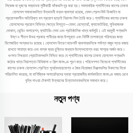
লিকেজ বা দূষণের সম্ভাবনা সৃষ্টিকারী ফাঁকগুলি দূর করা হয়। সমসাময়িক প্লাস্টিকের কাপের ঢাকনা
হোলসেল সমাধানগুলিতে উদ্ভাবনী বন্ধন ব্যবস্থা রয়েছে, যেমন প্রেস-ফিট ডিজাইন যা
প্রয়োগকালীন অতিরিক্ত বল প্রয়োগ ছাড়াই নিরাপদ সিল তৈরি করে। প্লাস্টিকের কাপের ঢাকনা
হোলসেলের প্রয়োগ বিভিন্ন ক্ষেত্রে বিস্তৃত—যেমন: রেস্তোরাঁ, ক্যাফেটেরিয়া, সুবিধাজনক
দোকান, ভেন্ডিং অপারেশন, ক্যাটারিং সেবা এবং প্রতিষ্ঠানিক খাদ্য কর্মসূচি। এই বহুমুখী পণ্যগুলি
উষ্ণ ও শীতল উভয় প্রকার পানীয়ের জন্য উপযুক্ত এবং নির্দিষ্ট তাপমাত্রা পরিসরের জন্য
বিশেষায়িত সংস্করণও রয়েছে। হোলসেল বিতরণ মডেলটি ব্যবসায়গুলিকে পর্যাপ্ত মজুদ স্তর বজায়
রাখতে সাহায্য করে এবং বাল্ক ক্রয় চুক্তির মাধ্যমে উল্লেখযোগ্য খরচ সাশ্রয় অর্জন করে।
গুণগত নিশ্চয়তা প্রোটোকলগুলি নিশ্চিত করে যে প্লাস্টিকের কাপের ঢাকনা হোলসেল পণ্যগুলি
কঠোর খাদ্য নিরাপত্তা বিধিমালা ও শিল্প মানদণ্ড পূরণ করে। পরিবেশগত বিবেচনা প্লাস্টিকের
কাপের ঢাকনা হোলসেল শ্রেণিতে পুনর্ব্যবহারযোগ্য ও জৈব-বিয়োজ্য বিকল্পগুলির বিকাশের দিকে
পরিচালিত করেছে, যা বাণিজ্যিক অপারেটরদের দ্বারা প্রয়োজনীয় কার্যকারিতা মানদণ্ড বজায় রেখে
বৃদ্ধি পাওয়া টেকসই উন্নয়নের চিন্তাভাবনাগুলিকে সমাধান করে।
নতুন পণ্য