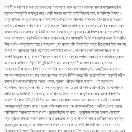
প্লাস্টিক কাপের ঢাকনা হোলসেল প্রোগ্রামের মাধ্যমে প্রদত্ত ব্যাপক আকার সামঞ্জস্যপূর্ণতা
ব্যবস্থা ইনভেন্টরি ব্যবস্থাপনার একটি উন্নত পদ্ধতি প্রতিনিধিত্ব করে, যা বিভিন্ন নির্মাতা ও
পণ্য লাইনের মধ্যে বিভিন্ন কাপ কনফিগারেশনের সাথে ঢাকনার বিশেষকরণগুলি মিলিয়ে দেওয়ার
জটিল চ্যালেঞ্জের সমাধান করে। এই ব্যবস্থা বিভিন্ন কাপ আকারের জন্য একাধিক ধরনের ঢাকনা
রাখার সময় যে হতাশা ও কার্যকরী অদক্ষতা দেখা যায়, তা দূর করে এবং শিল্পের মানক মাত্রাগুলির
সাথে সামঞ্জস্যপূর্ণ সার্বজনীন সমাধান প্রদান করে, যার পাশাপাশি বিশেষ প্রয়োগের জন্য বিশেষায়িত
বিকল্পগুলিও অন্তর্ভুক্ত করে। সামঞ্জস্যপূর্ণতা ব্যবস্থাটি বিস্তারিত মাত্রা বিশ্লেষণ দিয়ে শুরু হয়,
যা কাপের প্রান্তের ব্যাস, প্রান্তের কনফিগারেশন এবং অপ্টিমাল ঢাকনা বিশেষকরণের মধ্যে
সম্পর্ক চিত্রিত করে, ফলে বাণিজ্যিক খাদ্য পরিবেশন ক্রিয়াকলাপে সবচেয়ে সাধারণভাবে ব্যবহৃত
কাপ আকারগুলিতে নিখুঁত ফিটমেন্ট নিশ্চিত করা যায়। প্লাস্টিক কাপের ঢাকনা হোলসেল
সরবরাহকারীরা প্রধান নির্মাতাদের শতাধিক কাপ মডেলের সামঞ্জস্যপূর্ণতা তথ্য ট্র্যাক করে এমন
ব্যাপক ডাটাবেস রাখেন, যার ফলে গ্রাহকরা তাদের নির্দিষ্ট ইনভেন্টরি প্রয়োজনীয়তা অনুযায়ী সঠিক
ঢাকনা বিশেষকরণ চিহ্নিত করতে পারেন, ব্যাপক পরীক্ষা-নিরীক্ষা ছাড়াই। এই ব্যবস্থায়
সহনশীলতা ব্যবস্থাপনা প্রোটোকল অন্তর্ভুক্ত করা হয়েছে যা কাপ ও ঢাকনা উভয়ের উৎপাদনে
ঘটিত ভিন্নতাগুলি বিবেচনা করে, ফলে বিভিন্ন উৎপাদন রান বা সুবিধার থেকে আসা পণ্যগুলির
জন্যও বিশ্বস্ত ফিটমেন্ট নিশ্চিত করা যায়। মাত্রাগত সামঞ্জস্যতা বজায় রাখার এই মনোযোগ
অসামঞ্জস্যপূর্ণ পণ্যের কারণে হওয়া বর্জ্য হ্রাস করে এবং ব্যবসায়গুলিকে একাধিক ঢাকনা ধরনের
অতিরিক্ত নিরাপত্তা স্টক রাখার প্রয়োজনীয়তা দূর করে। প্লাস্টিক কাপের ঢাকনা হোলসেল
প্রোগ্রামের উন্নত আকার নির্ধারণের বিকল্পগুলির মধ্যে ধাপে ধাপে আকার নির্ধারণ করার ব্যবস্থা
অন্তর্ভুক্ত রয়েছে, যা অ-মানক কাপ কনফিগারেশনের জন্য অপ্টিমাল ফিট প্রদান করে—যেমন
বিশালাকার বিশেষ পানীয় এবং প্রচারমূলক কাপ আকার যা শিল্প-মানক মাত্রার সাথে মেনে চলে না।