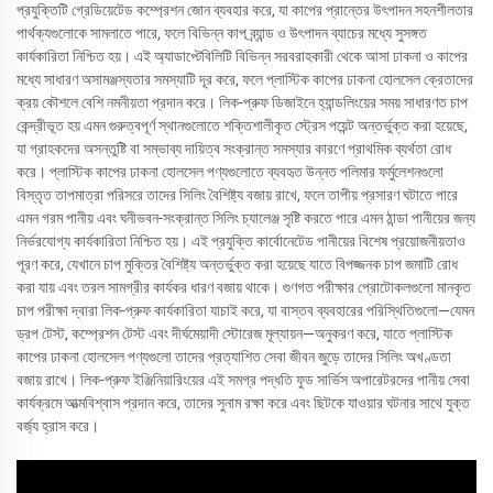
প্রযুক্তিটি গ্রেডিয়েটেড কম্প্রেশন জোন ব্যবহার করে, যা কাপের প্রান্তের উৎপাদন সহনশীলতার
পার্থক্যগুলোকে সামলাতে পারে, ফলে বিভিন্ন কাপ ব্র্যান্ড ও উৎপাদন ব্যাচের মধ্যে সুসঙ্গত
কার্যকারিতা নিশ্চিত হয়। এই অ্যাডাপ্টেবিলিটি বিভিন্ন সরবরাহকারী থেকে আসা ঢাকনা ও কাপের
মধ্যে সাধারণ অসামঞ্জস্যতার সমস্যাটি দূর করে, ফলে প্লাস্টিক কাপের ঢাকনা হোলসেল ক্রেতাদের
ক্রয় কৌশলে বেশি নমনীয়তা প্রদান করে। লিক-প্রুফ ডিজাইনে হ্যান্ডলিংয়ের সময় সাধারণত চাপ
কেন্দ্রীভূত হয় এমন গুরুত্বপূর্ণ স্থানগুলোতে শক্তিশালীকৃত স্ট্রেস পয়েন্ট অন্তর্ভুক্ত করা হয়েছে,
যা গ্রাহকদের অসন্তুষ্টি বা সম্ভাব্য দায়িত্ব সংক্রান্ত সমস্যার কারণে প্রাথমিক ব্যর্থতা রোধ
করে। প্লাস্টিক কাপের ঢাকনা হোলসেল পণ্যগুলোতে ব্যবহৃত উন্নত পলিমার ফর্মুলেশনগুলো
বিস্তৃত তাপমাত্রা পরিসরে তাদের সিলিং বৈশিষ্ট্য বজায় রাখে, ফলে তাপীয় প্রসারণ ঘটাতে পারে
এমন গরম পানীয় এবং ঘনীভবন-সংক্রান্ত সিলিং চ্যালেঞ্জ সৃষ্টি করতে পারে এমন ঠান্ডা পানীয়ের জন্য
নির্ভরযোগ্য কার্যকারিতা নিশ্চিত হয়। এই প্রযুক্তি কার্বোনেটেড পানীয়ের বিশেষ প্রয়োজনীয়তাও
পূরণ করে, যেখানে চাপ মুক্তির বৈশিষ্ট্য অন্তর্ভুক্ত করা হয়েছে যাতে বিপজ্জনক চাপ জমাটি রোধ
করা যায় এবং তরল সামগ্রীর কার্যকর ধারণ বজায় থাকে। গুণগত পরীক্ষার প্রোটোকলগুলো মানকৃত
চাপ পরীক্ষা দ্বারা লিক-প্রুফ কার্যকারিতা যাচাই করে, যা বাস্তব ব্যবহারের পরিস্থিতিগুলো—যেমন
ড্রপ টেস্ট, কম্প্রেশন টেস্ট এবং দীর্ঘমেয়াদী স্টোরেজ মূল্যায়ন—অনুকরণ করে, যাতে প্লাস্টিক
কাপের ঢাকনা হোলসেল পণ্যগুলো তাদের প্রত্যাশিত সেবা জীবন জুড়ে তাদের সিলিং অখণ্ডতা
বজায় রাখে। লিক-প্রুফ ইঞ্জিনিয়ারিংয়ের এই সমগ্র পদ্ধতি ফুড সার্ভিস অপারেটরদের পানীয় সেবা
কার্যক্রমে আত্মবিশ্বাস প্রদান করে, তাদের সুনাম রক্ষা করে এবং ছিটকে যাওয়ার ঘটনার সাথে যুক্ত
বর্জ্য হ্রাস করে।