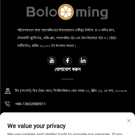
পরিবেশবান্ধব খাদ্য প্যাকেজিংয়ের উল্লম্বভাবে একীভূত নির্মাতা: চা ও কফির কাপ,
টেকআউট কন্টেইনার, বেকিং বক্স, শাকসবজির ট্রে এবং জৈব বিয়োজ্য স্ট্র ও। ISO-
সার্টিফাইড, বার্ষিক ২০,০০০ টন উৎপাদন ক্ষমতা।
যোগাযোগ করুন
চীন (শাংহাই) ফ্রি ট্রেড জোন, শিনজিনকিয়াও রোড নম্বর ২৭, বিল্ডিং ১৩, ২য় তলা, ২০১২০৬
+86-13632980911
[email protected]
We value your privacy
We use cookies and similar tools to provide our services. If you