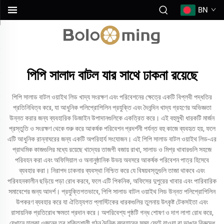
BN
পিপি সালাদ বাটল যার সাথে ঢাকনা রয়েছে
পিপি সালাড বাটল ওয়াইথ লিড খাদ্য সংরক্ষণ এবং পরিবেশনের ক্ষেত্রে একটি বিপ্লবী পদ্ধতির
প্রতিনিধিত্ব করে, যা আধুনিক পলিপ্রোপিলিন প্রযুক্তি এবং দৈনন্দিন খাদ্য গ্রহণের অভিজ্ঞতা
উন্নত করার জন্য ব্যবহারিক ডিজাইন উপাদানগুলিকে একত্রিত করে। এই বহুমুখী ধারকটি মার্জন
প্রস্তুতি ও সংরক্ষণ থেকে শুরু করে আকর্ষক পরিবেশন প্রদর্শনী পর্যন্ত বহু কাজে ব্যবহৃত হয়, ফলে
এটি আধুনিক রান্নাঘরের জন্য একটি অপরিহার্য সংযোজন। এই পিপি সালাড বাটল ওয়াইথ লিড-এর
প্রাথমিক কাজগুলির মধ্যে রয়েছে খাদ্যের তাজগী বজায় রাখা, সালাড ও মিশ্র খাবারগুলি সহজে
পরিবহন করা এবং অফিসিয়াল ও অনানুষ্ঠানিক উভয় অবসরে আকর্ষক পরিবেশন পাত্র হিসেবে
ব্যবহার করা। নিরাপদ ঢাকনার ব্যবস্থা নিশ্চিত করে যে বিষয়বস্তুগুলি তাজা থাকবে এবং
পরিবহনকালীন ছড়িয়ে পড়া রোধ করবে, ফলে এটি পিকনিক, অফিসের দুপুরের খাবার এবং পারিবারিক
সমাবেশের জন্য আদর্শ। প্রযুক্তিগতভাবে, পিপি সালাড বাটল ওয়াইথ লিড উন্নত পলিপ্রোপিলিন
উপকরণ ব্যবহার করে যা ঐতিহ্যগত প্লাস্টিকের ধারকগুলির তুলনায় উৎকৃষ্ট টেকসইতা এবং
রাসায়নিক প্রতিরোধ ক্ষমতা প্রদান করে। অপরিবেশ্য পৃষ্ঠটি গন্ধ শোষণ ও দাগ লাগা রোধ করে,
যেখানে হালকা ওজনের তবু শক্তিশালী গঠন দৈনিক ব্যবহারের সময় ফেটে যাওয়া বা ভাঙার বিরুদ্ধে