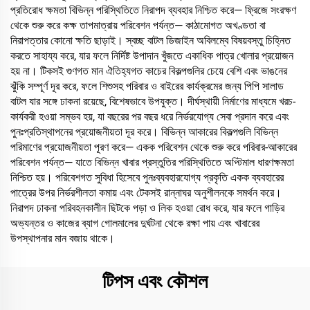
প্রতিরোধ ক্ষমতা বিভিন্ন পরিস্থিতিতে নিরাপদ ব্যবহার নিশ্চিত করে— ফ্রিজে সংরক্ষণ
থেকে শুরু করে কক্ষ তাপমাত্রায় পরিবেশন পর্যন্ত— কাঠামোগত অখণ্ডতা বা
নিরাপত্তার কোনো ক্ষতি ছাড়াই। স্বচ্ছ বাটল ডিজাইন অবিলম্বে বিষয়বস্তু চিহ্নিত
করতে সাহায্য করে, যার ফলে নির্দিষ্ট উপাদান খুঁজতে একাধিক পাত্র খোলার প্রয়োজন
হয় না। টিকসই গুণগত মান ঐতিহ্যগত কাচের বিকল্পগুলির চেয়ে বেশি এবং ভাঙনের
ঝুঁকি সম্পূর্ণ দূর করে, ফলে শিশুসহ পরিবার ও বাইরের কার্যক্রমের জন্য পিপি সালাড
বাটল যার সঙ্গে ঢাকনা রয়েছে, বিশেষভাবে উপযুক্ত। দীর্ঘস্থায়ী নির্মাণের মাধ্যমে খরচ-
কার্যকরী হওয়া সম্ভব হয়, যা বছরের পর বছর ধরে নির্ভরযোগ্য সেবা প্রদান করে এবং
পুনঃপ্রতিস্থাপনের প্রয়োজনীয়তা দূর করে। বিভিন্ন আকারের বিকল্পগুলি বিভিন্ন
পরিমাণের প্রয়োজনীয়তা পূরণ করে— একক পরিবেশন থেকে শুরু করে পরিবার-আকারের
পরিবেশন পর্যন্ত— যাতে বিভিন্ন খাবার প্রস্তুতির পরিস্থিতিতে অপ্টিমাল ধারণক্ষমতা
নিশ্চিত হয়। পরিবেশগত সুবিধা হিসেবে পুনঃব্যবহারযোগ্য প্রকৃতি একক ব্যবহারের
পাত্রের উপর নির্ভরশীলতা কমায় এবং টেকসই রান্নাঘর অনুশীলনকে সমর্থন করে।
নিরাপদ ঢাকনা পরিবহনকালীন ছিটকে পড়া ও লিক হওয়া রোধ করে, যার ফলে গাড়ির
অভ্যন্তর ও কাজের ব্যাগ গোলমালের দুর্ঘটনা থেকে রক্ষা পায় এবং খাবারের
উপস্থাপনার মান বজায় থাকে।
টিপস এবং কৌশল