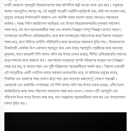
তলটি জোরালো প্রস্তুতি ক্রিয়াকলাপের সময় বাটলটিকে উল্টে যাওয়া থেকে রোধ করে। শুধুমাত্র
সালাড প্রস্তুতির ক্ষেত্রে নয়, এই বহুমুখী পাত্রটি প্রোটিন ম্যারিনেট করা, কাটা ফল সংরক্ষণ করা,
দুপুরের খাবারের উপাদানগুলি সাজানো এবং অবশিষ্ট খাবার সংরক্ষণ করার ক্ষেত্রেও সমানভাবে
কার্যকর। স্বচ্ছ নির্মাণ ম্যারিনেশন প্রক্রিয়া এবং কিণ্বন ক্রিয়াকলাপগুলির দৃশ্যমান পর্যবেক্ষণ
সক্ষম করে, যার ফলে ব্যবহারকারীরা সময় এবং ফলাফল নিয়ন্ত্রণে সম্পূর্ণ নিয়ন্ত্রণ রাখতে পারেন।
তাপমাত্রা সহনশীলতা রেফ্রিজারেটর থেকে কক্ষ তাপমাত্রায় পরিবেশনের জন্য নিরাপদ সংক্রমণ
সক্ষম করে, যাতে বিভিন্ন ডাইনিং পরিস্থিতির জন্য ব্যবহারের সম্ভাবনা বৃদ্ধি পায়। স্ট্যাকযোগ্য
ডিজাইনটি একাধিক ডিশ একসাথে প্রস্তুত করে এমন খাবার প্রস্তুতি প্রেমীদের জন্য অত্যন্ত
মূল্যবান, কারণ কয়েকটি পিপি সালাড বাটল যার উপরে ঢাকনা রয়েছে, সীমিত রেফ্রিজারেটর স্থানের
মধ্যে দক্ষতার সাথে সাজানো যায়। ধারণক্ষমতা সংক্রান্ত সুস্পষ্ট পরিমাপের মাধ্যমে অংশ নিয়ন্ত্রণ
সহজ হয়ে যায়, যা আহার লক্ষ্য এবং পুষ্টি পরিকল্পনার প্রয়োজনীয়তা সমর্থন করে। নিরাপদ ঢাকনাটি
এই পাত্রটিকে একটি পোর্টেবল খাবার সমাধানে রূপান্তরিত করে, যা অফিসের দুপুরের খাবার,
পিকনিক এবং ভ্রমণের সময় যেখানে ঝাড়া পড়া রোধ অত্যন্ত গুরুত্বপূর্ণ, সেখানে পারফেক্ট।
রেস্তোরাঁ এবং ক্যাটারিং পেশাদাররা এই পিপি সালাড বাটল যার উপরে ঢাকনা রয়েছে, এটির দ্বৈত
কার্যকারিতার জন্য খাদ্য পরিবেশন অপারেশন সহজ করে দেখেন—যেখানে এটি প্রস্তুতি এবং
পরিবেশন উভয় পাত্র হিসেবে কাজ করে, ফলে সরঞ্জামের প্রয়োজনীয়তা কমে যায় এবং অপারেশনাল
দক্ষতা বৃদ্ধি পায়।