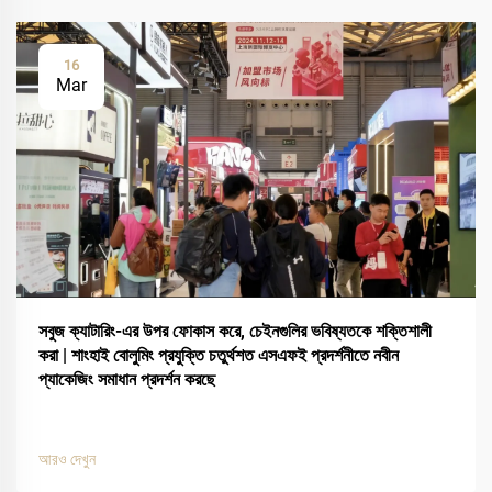
16
Mar
সবুজ ক্যাটারিং-এর উপর ফোকাস করে, চেইনগুলির ভবিষ্যতকে শক্তিশালী
করা | শাংহাই বোলুমিং প্রযুক্তি চতুর্থশত এসএফই প্রদর্শনীতে নবীন
প্যাকেজিং সমাধান প্রদর্শন করছে
আরও দেখুন