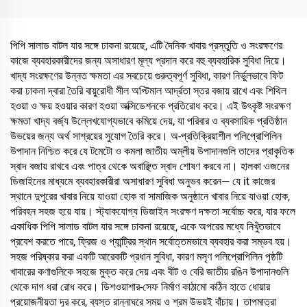
পিপি সালাড বাটল যার সঙ্গে ঢাকনা রয়েছে, এটি দৈনিক খাবার প্রস্তুতি ও সংরক্ষণের
কাজে ব্যবহারকারীদের জন্য অসাধারণ মূল্য প্রদান করে বহু ব্যবহারিক সুবিধা দিয়ে।
খাদ্য সংরক্ষণের উন্নত ক্ষমতা এর সবচেয়ে গুরুত্বপূর্ণ সুবিধা, কারণ নির্ভুলভাবে ফিট
করা ঢাকনা দ্বারা তৈরি বায়ুরোধী সীল অপ্টিমাল আর্দ্রতা স্তর বজায় রাখে এবং শিথিল
হওয়া ও ক্ষয় হওয়ার কারণ হওয়া অক্সিডেশনকে প্রতিরোধ করে। এই উৎকৃষ্ট সংরক্ষণ
ক্ষমতা খাদ্য বর্জ্য উল্লেখযোগ্যভাবে কমিয়ে দেয়, যা পরিবার ও ব্যবসায়িক প্রতিষ্ঠান
উভয়ের জন্য অর্থ সাশ্রয়ের সুযোগ তৈরি করে। অ-প্রতিক্রিয়াশীল পলিপ্রোপিলিন
উপাদান নিশ্চিত করে যে টমেটো ও কমলা জাতীয় অম্লীয় উপাদানগুলি তাদের প্রাকৃতিক
স্বাদ বজায় রাখবে এবং পাত্র থেকে অবাঞ্ছিত স্বাদ শোষণ করবে না। হালকা ওজনের
ডিজাইনের মাধ্যমে ব্যবহারকারীরা অসাধারণ সুবিধা অনুভব করেন— যে it কাজের
স্থানে দুপুরের খাবার নিয়ে যাওয়া হোক বা সামাজিক অনুষ্ঠানে খাবার নিয়ে যাওয়া হোক,
পরিবহন সহজ হয়ে যায়। স্ট্যাকযোগ্য ডিজাইন সংরক্ষণ দক্ষতা সর্বোচ্চ করে, যার ফলে
একাধিক পিপি সালাড বাটল যার সঙ্গে ঢাকনা রয়েছে, একে অপরের মধ্যে নিখুঁতভাবে
প্রবেশ করতে পারে, ফ্রিজ ও প্যান্ট্রির স্থান সর্বোত্তমভাবে ব্যবহার করা সম্ভব হয়।
সহজ পরিষ্কার করা একটি আরেকটি প্রধান সুবিধা, কারণ মসৃণ পলিপ্রোপিলিন পৃষ্ঠটি
খাবারের কণাগুলিকে সহজে মুক্ত করে দেয় এবং বীট ও বেরি জাতীয় রঙিন উপাদানগুলি
থেকে দাগ ধরা রোধ করে। ডিশওয়াশার-সেফ নির্মাণ কাঠামো কঠিন হাতে ধোয়ার
প্রয়োজনীয়তা দূর করে, ব্যস্ত রান্নাঘরে সময় ও শ্রম উভয়ই বাঁচায়। তাপমাত্রা