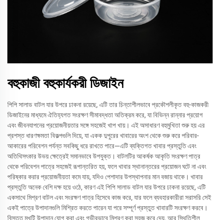
বহুকাজী বহুকার্যকরী ডিজাইন
পিপি সালাড বাটল যার উপরে ঢাকনা রয়েছে, এটি তার চিন্তাশীলভাবে প্রকৌশলীকৃত বহু-কাজকরী
ডিজাইনের মাধ্যমে ঐতিহ্যগত সংরক্ষণ সীমাবদ্ধতা অতিক্রম করে, যা বিভিন্ন রান্নার প্রয়োগ
এবং জীবনযাপনের প্রয়োজনীয়তার সঙ্গে সহজেই খাপ খায়। এই অসাধারণ বহুমুখিতা শুরু হয় এর
প্রশস্ত ধারণক্ষমতা বিকল্পগুলি দিয়ে, যা একক দুপুরের খাবারের অংশ থেকে শুরু করে পরিবার-
আকারের পরিবেশন পর্যন্ত সবকিছু ধরে রাখতে পারে—এটি ব্যক্তিগত খাবার প্রস্তুতি এবং
অতিথিসৎকার উভয় ক্ষেত্রেই সমানভাবে উপযুক্ত। বাটলটির আকর্ষক আকৃতি সংরক্ষণ পাত্র
থেকে পরিবেশন পাত্রে সহজেই রূপান্তরিত হয়, ফলে খাবার স্থানান্তরের প্রয়োজন ঘটে না এবং
পরিষ্কার করার প্রয়োজনীয়তা কমে যায়, যদিও পেশাদার উপস্থাপনার মান বজায় থাকে। খাবার
প্রস্তুতি অনেক বেশি দক্ষ হয়ে ওঠে, কারণ এই পিপি সালাড বাটল যার উপরে ঢাকনা রয়েছে, এটি
একসাথে মিশ্রণ বাটল এবং সংরক্ষণ পাত্র হিসেবে কাজ করে, যার ফলে ব্যবহারকারীরা সরাসরি সেই
একই পাত্রে উপাদানগুলি মিশ্রিত করতে পারেন যা পরে সম্পূর্ণ প্রস্তুত খাবারটি সংরক্ষণ করবে।
বিস্তৃত মুখটি উপাদান যোগ করা এবং গভীরভাবে মিশ্রণ করা সহজ করে দেয়, আর স্থিতিশীল