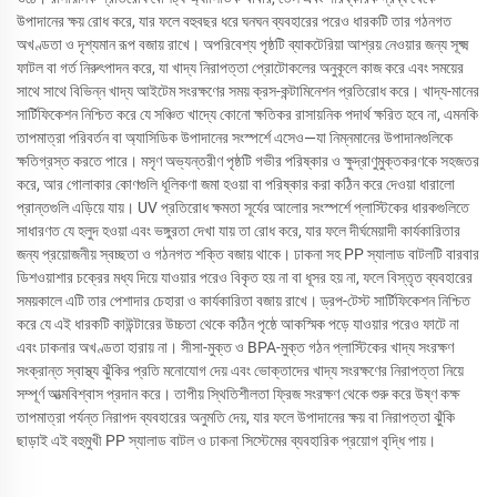
উপাদানের ক্ষয় রোধ করে, যার ফলে বহুবছর ধরে ঘনঘন ব্যবহারের পরেও ধারকটি তার গঠনগত
অখণ্ডতা ও দৃশ্যমান রূপ বজায় রাখে। অপরিবেশ্য পৃষ্ঠটি ব্যাকটেরিয়া আশ্রয় নেওয়ার জন্য সূক্ষ্ম
ফাটল বা গর্ত নিরুৎপাদন করে, যা খাদ্য নিরাপত্তা প্রোটোকলের অনুকূলে কাজ করে এবং সময়ের
সাথে সাথে বিভিন্ন খাদ্য আইটেম সংরক্ষণের সময় ক্রস-কন্টামিনেশন প্রতিরোধ করে। খাদ্য-মানের
সার্টিফিকেশন নিশ্চিত করে যে সঞ্চিত খাদ্যে কোনো ক্ষতিকর রাসায়নিক পদার্থ ক্ষরিত হবে না, এমনকি
তাপমাত্রা পরিবর্তন বা অ্যাসিডিক উপাদানের সংস্পর্শে এসেও—যা নিম্নমানের উপাদানগুলিকে
ক্ষতিগ্রস্ত করতে পারে। মসৃণ অভ্যন্তরীণ পৃষ্ঠটি গভীর পরিষ্কার ও ক্ষুদ্রাণুমুক্তকরণকে সহজতর
করে, আর গোলাকার কোণগুলি ধূলিকণা জমা হওয়া বা পরিষ্কার করা কঠিন করে দেওয়া ধারালো
প্রান্তগুলি এড়িয়ে যায়। UV প্রতিরোধ ক্ষমতা সূর্যের আলোর সংস্পর্শে প্লাস্টিকের ধারকগুলিতে
সাধারণত যে হলুদ হওয়া এবং ভঙ্গুরতা দেখা যায় তা রোধ করে, যার ফলে দীর্ঘমেয়াদী কার্যকারিতার
জন্য প্রয়োজনীয় স্বচ্ছতা ও গঠনগত শক্তি বজায় থাকে। ঢাকনা সহ PP স্যালাড বাটলটি বারবার
ডিশওয়াশার চক্রের মধ্য দিয়ে যাওয়ার পরেও বিকৃত হয় না বা ধূসর হয় না, ফলে বিস্তৃত ব্যবহারের
সময়কালে এটি তার পেশাদার চেহারা ও কার্যকারিতা বজায় রাখে। ড্রপ-টেস্ট সার্টিফিকেশন নিশ্চিত
করে যে এই ধারকটি কাউন্টারের উচ্চতা থেকে কঠিন পৃষ্ঠে আকস্মিক পড়ে যাওয়ার পরেও ফাটে না
এবং ঢাকনার অখণ্ডতা হারায় না। সীসা-মুক্ত ও BPA-মুক্ত গঠন প্লাস্টিকের খাদ্য সংরক্ষণ
সংক্রান্ত স্বাস্থ্য ঝুঁকির প্রতি মনোযোগ দেয় এবং ভোক্তাদের খাদ্য সংরক্ষণের নিরাপত্তা নিয়ে
সম্পূর্ণ আত্মবিশ্বাস প্রদান করে। তাপীয় স্থিতিশীলতা ফ্রিজ সংরক্ষণ থেকে শুরু করে উষ্ণ কক্ষ
তাপমাত্রা পর্যন্ত নিরাপদ ব্যবহারের অনুমতি দেয়, যার ফলে উপাদানের ক্ষয় বা নিরাপত্তা ঝুঁকি
ছাড়াই এই বহুমুখী PP স্যালাড বাটল ও ঢাকনা সিস্টেমের ব্যবহারিক প্রয়োগ বৃদ্ধি পায়।