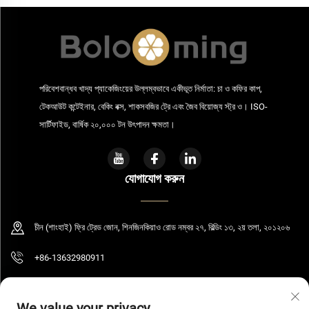
পরিবেশবান্ধব খাদ্য প্যাকেজিংয়ের উল্লম্বভাবে একীভূত নির্মাতা: চা ও কফির কাপ,
টেকআউট কন্টেইনার, বেকিং বক্স, শাকসবজির ট্রে এবং জৈব বিয়োজ্য স্ট্র ও। ISO-
সার্টিফাইড, বার্ষিক ২০,০০০ টন উৎপাদন ক্ষমতা।
যোগাযোগ করুন
চীন (শাংহাই) ফ্রি ট্রেড জোন, শিনজিনকিয়াও রোড নম্বর ২৭, বিল্ডিং ১৩, ২য় তলা, ২০১২০৬
+86-13632980911
[email protected]
We value your privacy