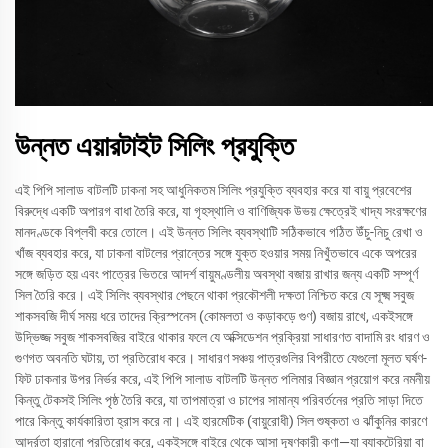
উন্নত এয়ারটাইট সিলিং প্রযুক্তি
এই পিপি সালাড বাটলটি ঢাকনা সহ আধুনিকতম সিলিং প্রযুক্তি ব্যবহার করে যা বায়ু প্রবেশের
বিরুদ্ধে একটি অপারগ বাধা তৈরি করে, যা গৃহস্থালি ও বাণিজ্যিক উভয় ক্ষেত্রেই খাদ্য সংরক্ষণের
মানদণ্ডকে বিপ্লবী করে তোলে। এই উন্নত সিলিং ব্যবস্থাটি সঠিকভাবে গঠিত উঁচু-নিচু রেখা ও
খাঁজ ব্যবহার করে, যা ঢাকনা বাটলের প্রান্তের সঙ্গে যুক্ত হওয়ার সময় নিখুঁতভাবে একে অপরের
সঙ্গে জড়িত হয় এবং পাত্রের ভিতরে আদর্শ বায়ুমণ্ডলীয় অবস্থা বজায় রাখার জন্য একটি সম্পূর্ণ
সিল তৈরি করে। এই সিলিং ব্যবস্থার পেছনে থাকা প্রকৌশলী দক্ষতা নিশ্চিত করে যে সূক্ষ্ম সবুজ
শাকসবজি দীর্ঘ সময় ধরে তাদের ক্রিস্পনেস (কোমলতা ও কড়াকড়ে গুণ) বজায় রাখে, একইসঙ্গে
উদ্ভিজ্জ সবুজ শাকসবজির বাইরে থাকার ফলে যে অক্সিডেশন প্রক্রিয়া সাধারণত বাদামি রং ধারণ ও
গুণগত অবনতি ঘটায়, তা প্রতিরোধ করে। সাধারণ সঞ্চয় পাত্রগুলির বিপরীতে যেগুলো মূলত ঘর্ষণ-
ফিট ঢাকনার উপর নির্ভর করে, এই পিপি সালাড বাটলটি উন্নত পলিমার বিজ্ঞান প্রয়োগ করে নমনীয়
কিন্তু টেকসই সিলিং পৃষ্ঠ তৈরি করে, যা তাপমাত্রা ও চাপের সামান্য পরিবর্তনের প্রতি সাড়া দিতে
পারে কিন্তু কার্যকারিতা হ্রাস করে না। এই হারমেটিক (বায়ুরোধী) সিল শুষ্কতা ও ঝাঁকুনির কারণে
আর্দ্রতা হারানো প্রতিরোধ করে, একইসঙ্গে বাইরে থেকে আসা দূষণকারী কণা—যা ব্যাকটেরিয়া বা