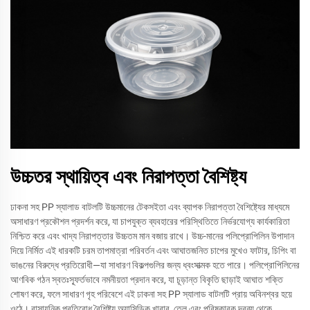
উচ্চতর স্থায়িত্ব এবং নিরাপত্তা বৈশিষ্ট্য
ঢাকনা সহ PP স্যালাড বাটলটি উচ্চমানের টেকসইতা এবং ব্যাপক নিরাপত্তা বৈশিষ্ট্যের মাধ্যমে
অসাধারণ প্রকৌশল প্রদর্শন করে, যা চাপযুক্ত ব্যবহারের পরিস্থিতিতে নির্ভরযোগ্য কার্যকারিতা
নিশ্চিত করে এবং খাদ্য নিরাপত্তার উচ্চতম মান বজায় রাখে। উচ্চ-মানের পলিপ্রোপিলিন উপাদান
দিয়ে নির্মিত এই ধারকটি চরম তাপমাত্রা পরিবর্তন এবং আঘাতজনিত চাপের মুখেও ফাটার, চিপিং বা
ভাঙনের বিরুদ্ধে প্রতিরোধী—যা সাধারণ বিকল্পগুলির জন্য ধ্বংসাত্মক হতে পারে। পলিপ্রোপিলিনের
আণবিক গঠন স্বতঃস্ফূর্তভাবে নমনীয়তা প্রদান করে, যা চূড়ান্ত বিকৃতি ছাড়াই আঘাত শক্তি
শোষণ করে, ফলে সাধারণ গৃহ পরিবেশে এই ঢাকনা সহ PP স্যালাড বাটলটি প্রায় অবিনশ্বর হয়ে
ওঠে। রাসায়নিক প্রতিরোধ বৈশিষ্ট্য অ্যাসিডিক খাবার, তেল এবং পরিষ্কারক দ্রব্য থেকে