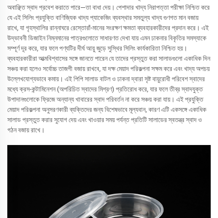
অবাঞ্ছিত স্বাদ প্রবেশ করাতে পারে—তা বাধা দেয়। পেশাদার খাদ্য নিরাপত্তা পরীক্ষা নিশ্চিত করে
যে এই সিলিং প্রযুক্তি বাণিজ্যিক খাদ্য প্যাকেজিং ব্যবস্থার সমতুল্য খাদ্য গুণগত মান বজায়
রাখে, যা গৃহস্থালির রান্নাঘরে রেস্তোরাঁ-মানের সংরক্ষণ ক্ষমতা ব্যবহারকারীদের প্রদান করে। এই
উদ্ভাবনী ডিজাইন নিম্নমানের পাত্রগুলোতে সাধারণত দেখা যায় এমন ঢাকনার বিকৃতির সমস্যাকে
সম্পূর্ণ দূর করে, যার ফলে পণ্যটির দীর্ঘ আয়ু জুড়ে সুস্থির সিলিং কার্যকারিতা নিশ্চিত হয়।
ব্যবহারকারীরা আত্মবিশ্বাসের সঙ্গে জানতে পারেন যে তাদের প্রস্তুত করা সালাডগুলো একাধিক দিন
সঞ্চয় করা হলেও সর্বোচ্চ তাজগী বজায় রাখবে, যা দক্ষ মেয়াদ পরিকল্পনা সক্ষম করে এবং খাদ্য অপচয়
উল্লেখযোগ্যভাবে কমায়। এই পিপি সালাড বাটল ও ঢাকনা দ্বারা সৃষ্ট বায়ুরোধী পরিবেশ স্বাদের
মধ্যে ক্রস-কন্টামিনেশন (অপরিচিত স্বাদের মিশ্রণ) প্রতিরোধ করে, যার ফলে তীব্র স্বাদযুক্ত
উপাদানগুলোকে ফ্রিজে অন্যান্য খাবারের স্বাদ পরিবর্তন না করে সঞ্চয় করা যায়। এই প্রযুক্তি
মেয়াদ পরিকল্পনা অনুসরণকারী ব্যক্তিদের জন্য বিশেষভাবে মূল্যবান, কারণ এটি একসঙ্গে একাধিক
সালাড প্রস্তুত করার সুযোগ দেয় এবং খাওয়ার সময় পর্যন্ত প্রতিটি সালাডের স্বতন্ত্র স্বাদ ও
গঠন বজায় রাখে।