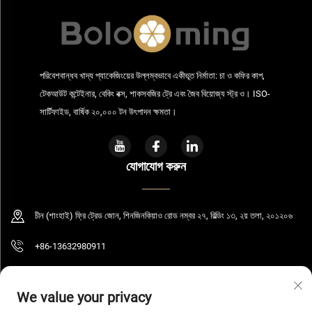
পরিবেশবান্ধব খাদ্য প্যাকেজিংয়ের উল্লম্বভাবে একীভূত নির্মাতা: চা ও কফির কাপ,
টেকআউট কন্টেইনার, বেকিং বক্স, শাকসবজির ট্রে এবং জৈব বিয়োজ্য স্ট্র ও। ISO-
সার্টিফাইড, বার্ষিক ২০,০০০ টন উৎপাদন ক্ষমতা।
যোগাযোগ করুন
চীন (শাংহাই) ফ্রি ট্রেড জোন, শিনজিনকিয়াও রোড নম্বর ২৭, বিল্ডিং ১৩, ২য় তলা, ২০১২০৬
+86-13632980911
[email protected]
We value your privacy