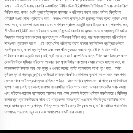
কমায়। এই ছোট স্বচ্ছ বেকারি বাক্সগুলিতে নির্মিত টেকসই বৈশিষ্ট্যগুলি দীর্ঘমেয়াদী খরচ-কার্যকারিতা
নিশ্চিত করে, কারণ এগুলি পুনরাবৃত্তিমূলক ব্যবহার ও পরিষ্কার করার পরেও ফাটল, বিকৃতি বা
ধোঁয়াটে হওয়া থেকে প্রতিরোধ করে। সহজ-খোলার ব্যবস্থাগুলি চূড়ান্ত সময়ে দ্রুত গ্রাহক সেবা
সক্ষম করে, যা অপেক্ষা সময় কমায় এবং সামগ্রিক গ্রাহক সন্তুষ্টি স্তর উন্নত করে। প্রদর্শন কেস,
শীতলীকরণ ইউনিট এবং পরিবহন পাত্রসহ স্ট্যান্ডার্ড বেকারি সরঞ্জামের সাথে সামঞ্জস্যপূর্ণ ডিজাইন
বিদ্যমান অপারেশনাল কাজের প্রবাহে সুগম একীকরণ নিশ্চিত করে, যার জন্য ব্যয়বহুল পরিবর্তন বা
সামঞ্জস্য প্রয়োজন হয় না। এই পাত্রগুলির পরিষ্কার করার দক্ষতা স্যানিটেশন প্রক্রিয়াগুলিকে
সরলীকৃত করে, কারণ মসৃণ পৃষ্ঠতল এবং সরল গঠন ন্যূনতম সময় ও প্রচেষ্টা বিনিয়োগে গভীর
পরিষ্কার করার অনুমতি দেয়। এই ছোট স্বচ্ছ বেকারি বাক্সগুলিতে অন্তর্নিহিত অংশ নিয়ন্ত্রণ ক্ষমতা
বেকারিগুলিকে সুস্থির পরিবেশন আকার এবং মূল্য নির্ধারণ কাঠামো বজায় রাখতে সাহায্য করে, যা
লাভজনকতা উন্নত করে এবং মূল্য ও গুণগত মানের প্রতি গ্রাহকদের আশা পূরণ করে। স্পষ্ট
পৃষ্ঠতল দ্বারা প্রদত্ত ব্র্যান্ডিং নমনীয়তা বিভিন্ন মার্কেটিং কৌশলের সুযোগ দেয়—যেমন সরল পণ্য
লেবেল থেকে জটিল প্রচারমূলক অভিযান পর্যন্ত—যাতে পণ্যের দৃশ্যমানতা বা পাত্রের কার্যকারিতা
ক্ষুণ্ণ না হয়। এই পুনঃব্যবহারযোগ্য পাত্রগুলির পরিবেশগত দক্ষতা চলমান প্যাকেজিং খরচ কমায়
এবং পরিবেশ-সচেতন গ্রাহকদের আকর্ষণ করে এমন টেকসই উদ্যোগগুলিকে সমর্থন করে। বিভিন্ন
তাপমাত্রা প্রয়োজনীয়তার সাথে এই পাত্রগুলির সামঞ্জস্যতা এগুলিকে শীতলীকৃত আইটেম থেকে
শুষ্ক তাপমাত্রার পণ্য পর্যন্ত বিভিন্ন পণ্য শ্রেণীর জন্য উপযুক্ত করে, যা বিশেষায়িত প্যাকেজিং
সমাধানের প্রয়োজন দূর করে এবং অপারেশনাল জটিলতা কমায়।