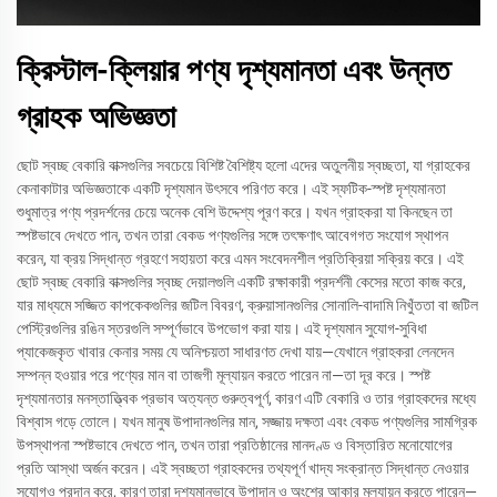
ক্রিস্টাল-ক্লিয়ার পণ্য দৃশ্যমানতা এবং উন্নত
গ্রাহক অভিজ্ঞতা
ছোট স্বচ্ছ বেকারি বাক্সগুলির সবচেয়ে বিশিষ্ট বৈশিষ্ট্য হলো এদের অতুলনীয় স্বচ্ছতা, যা গ্রাহকের
কেনাকাটার অভিজ্ঞতাকে একটি দৃশ্যমান উৎসবে পরিণত করে। এই স্ফটিক-স্পষ্ট দৃশ্যমানতা
শুধুমাত্র পণ্য প্রদর্শনের চেয়ে অনেক বেশি উদ্দেশ্য পূরণ করে। যখন গ্রাহকরা যা কিনছেন তা
স্পষ্টভাবে দেখতে পান, তখন তারা বেকড পণ্যগুলির সঙ্গে তৎক্ষণাৎ আবেগগত সংযোগ স্থাপন
করেন, যা ক্রয় সিদ্ধান্ত গ্রহণে সহায়তা করে এমন সংবেদনশীল প্রতিক্রিয়া সক্রিয় করে। এই
ছোট স্বচ্ছ বেকারি বাক্সগুলির স্বচ্ছ দেয়ালগুলি একটি রক্ষাকারী প্রদর্শনী কেসের মতো কাজ করে,
যার মাধ্যমে সজ্জিত কাপকেকগুলির জটিল বিবরণ, ক্রুয়াসানগুলির সোনালি-বাদামি নিখুঁততা বা জটিল
পেস্ট্রিগুলির রঙিন স্তরগুলি সম্পূর্ণভাবে উপভোগ করা যায়। এই দৃশ্যমান সুযোগ-সুবিধা
প্যাকেজকৃত খাবার কেনার সময় যে অনিশ্চয়তা সাধারণত দেখা যায়—যেখানে গ্রাহকরা লেনদেন
সম্পন্ন হওয়ার পরে পণ্যের মান বা তাজগী মূল্যায়ন করতে পারেন না—তা দূর করে। স্পষ্ট
দৃশ্যমানতার মনস্তাত্ত্বিক প্রভাব অত্যন্ত গুরুত্বপূর্ণ, কারণ এটি বেকারি ও তার গ্রাহকদের মধ্যে
বিশ্বাস গড়ে তোলে। যখন মানুষ উপাদানগুলির মান, সজ্জায় দক্ষতা এবং বেকড পণ্যগুলির সামগ্রিক
উপস্থাপনা স্পষ্টভাবে দেখতে পান, তখন তারা প্রতিষ্ঠানের মানদণ্ড ও বিস্তারিত মনোযোগের
প্রতি আস্থা অর্জন করেন। এই স্বচ্ছতা গ্রাহকদের তথ্যপূর্ণ খাদ্য সংক্রান্ত সিদ্ধান্ত নেওয়ার
সুযোগও প্রদান করে, কারণ তারা দৃশ্যমানভাবে উপাদান ও অংশের আকার মূল্যায়ন করতে পারেন—