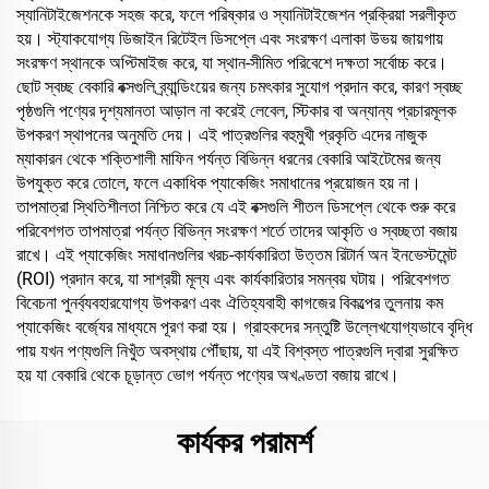
স্যানিটাইজেশনকে সহজ করে, ফলে পরিষ্কার ও স্যানিটাইজেশন প্রক্রিয়া সরলীকৃত
হয়। স্ট্যাকযোগ্য ডিজাইন রিটেইল ডিসপ্লে এবং সংরক্ষণ এলাকা উভয় জায়গায়
সংরক্ষণ স্থানকে অপ্টিমাইজ করে, যা স্থান-সীমিত পরিবেশে দক্ষতা সর্বোচ্চ করে।
ছোট স্বচ্ছ বেকারি বক্সগুলি ব্র্যান্ডিংয়ের জন্য চমৎকার সুযোগ প্রদান করে, কারণ স্বচ্ছ
পৃষ্ঠগুলি পণ্যের দৃশ্যমানতা আড়াল না করেই লেবেল, স্টিকার বা অন্যান্য প্রচারমূলক
উপকরণ স্থাপনের অনুমতি দেয়। এই পাত্রগুলির বহুমুখী প্রকৃতি এদের নাজুক
ম্যাকারন থেকে শক্তিশালী মাফিন পর্যন্ত বিভিন্ন ধরনের বেকারি আইটেমের জন্য
উপযুক্ত করে তোলে, ফলে একাধিক প্যাকেজিং সমাধানের প্রয়োজন হয় না।
তাপমাত্রা স্থিতিশীলতা নিশ্চিত করে যে এই বক্সগুলি শীতল ডিসপ্লে থেকে শুরু করে
পরিবেশগত তাপমাত্রা পর্যন্ত বিভিন্ন সংরক্ষণ শর্তে তাদের আকৃতি ও স্বচ্ছতা বজায়
রাখে। এই প্যাকেজিং সমাধানগুলির খরচ-কার্যকারিতা উত্তম রিটার্ন অন ইনভেস্টমেন্ট
(ROI) প্রদান করে, যা সাশ্রয়ী মূল্য এবং কার্যকারিতার সমন্বয় ঘটায়। পরিবেশগত
বিবেচনা পুনর্ব্যবহারযোগ্য উপকরণ এবং ঐতিহ্যবাহী কাগজের বিকল্পের তুলনায় কম
প্যাকেজিং বর্জ্যের মাধ্যমে পূরণ করা হয়। গ্রাহকদের সন্তুষ্টি উল্লেখযোগ্যভাবে বৃদ্ধি
পায় যখন পণ্যগুলি নিখুঁত অবস্থায় পৌঁছায়, যা এই বিশ্বস্ত পাত্রগুলি দ্বারা সুরক্ষিত
হয় যা বেকারি থেকে চূড়ান্ত ভোগ পর্যন্ত পণ্যের অখণ্ডতা বজায় রাখে।
কার্যকর পরামর্শ