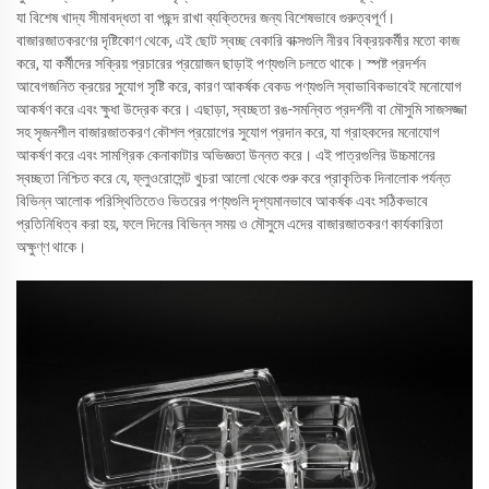
যা বিশেষ খাদ্য সীমাবদ্ধতা বা পছন্দ রাখা ব্যক্তিদের জন্য বিশেষভাবে গুরুত্বপূর্ণ।
বাজারজাতকরণের দৃষ্টিকোণ থেকে, এই ছোট স্বচ্ছ বেকারি বাক্সগুলি নীরব বিক্রয়কর্মীর মতো কাজ
করে, যা কর্মীদের সক্রিয় প্রচারের প্রয়োজন ছাড়াই পণ্যগুলি চলতে থাকে। স্পষ্ট প্রদর্শন
আবেগজনিত ক্রয়ের সুযোগ সৃষ্টি করে, কারণ আকর্ষক বেকড পণ্যগুলি স্বাভাবিকভাবেই মনোযোগ
আকর্ষণ করে এবং ক্ষুধা উদ্রেক করে। এছাড়া, স্বচ্ছতা রঙ-সমন্বিত প্রদর্শনী বা মৌসুমি সাজসজ্জা
সহ সৃজনশীল বাজারজাতকরণ কৌশল প্রয়োগের সুযোগ প্রদান করে, যা গ্রাহকদের মনোযোগ
আকর্ষণ করে এবং সামগ্রিক কেনাকাটার অভিজ্ঞতা উন্নত করে। এই পাত্রগুলির উচ্চমানের
স্বচ্ছতা নিশ্চিত করে যে, ফ্লুওরোসেন্ট খুচরা আলো থেকে শুরু করে প্রাকৃতিক দিনালোক পর্যন্ত
বিভিন্ন আলোক পরিস্থিতিতেও ভিতরের পণ্যগুলি দৃশ্যমানভাবে আকর্ষক এবং সঠিকভাবে
প্রতিনিধিত্ব করা হয়, ফলে দিনের বিভিন্ন সময় ও মৌসুমে এদের বাজারজাতকরণ কার্যকারিতা
অক্ষুণ্ণ থাকে।