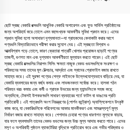
ছোট স্বচ্ছ বেকারি বক্সগুলি আধুনিক বেকারি অপারেশন এবং ফুড সার্ভিস প্রতিষ্ঠানের
জন্য অপরিহার্য করে তোলে এমন বহুসংখ্যক আকর্ষণীয় সুবিধা প্রদান করে। এদের
প্রধান সুবিধা হলো অসাধারণ দৃশ্যমানতা—যা গ্রাহকদের কেনাকাটা করার আগে
পণ্যগুলি বিস্তারিতভাবে পরীক্ষা করার সুযোগ দেয়। এই স্বচ্ছতা বিশ্বাস ও
আত্মবিশ্বাস গড়ে তোলে, কারণ ক্রেতারা পাত্রটি খোলার প্রয়োজন ছাড়াই পণ্যের
তাজগী, গুণগত মান এবং দৃশ্যমান আকর্ষণীয়তা মূল্যায়ন করতে পারেন। এই ছোট
স্বচ্ছ বেকারি বক্সগুলির নিরাপদ সিলিং ক্ষমতা নাজুক বেকড গুডসগুলিকে সংরক্ষণ ও
পরিবহনের সময় তাদের মূল টেক্সচার, আর্দ্রতা এবং স্বাদের প্রোফাইল বজায় রাখতে
সাহায্য করে। এই সুরক্ষা পণ্যের শেল্ফ লাইফকে উল্লেখযোগ্যভাবে বাড়িয়ে দেয়, যা
বেকারি ব্যবসায়ের জন্য বর্জ্য কমায় এবং লাভজনকতা সর্বোচ্চ করে। হালকা গঠন
পরিবহন খরচ কমায় এবং কর্মী ও গ্রাহক উভয়ের জন্য হ্যান্ডলিংকে সহজ করে;
অন্যদিকে, টেকসই উপকরণগুলি সাধারণ ব্যবহারের শর্তে ফাটল বা ভাঙনের প্রতি
প্রতিরোধী। এই পাত্রগুলি অংশ নিয়ন্ত্রণের (পোর্শন কন্ট্রোল) অ্যাপ্লিকেশনে উৎকৃষ্ট
কাজ করে, যা বেকারিগুলিকে পরিবেশনের আকার মানকীকরণ এবং সামঞ্জস্যপূর্ণ মূল্য
নির্ধারণ বজায় রাখতে সাহায্য করে। পেশাদার চেহারা পণ্যের ধারণাগত মূল্যকে বাড়ায়,
যার ফলে ব্যবসাগুলি তাদের বেকড গুডসের জন্য উচ্চ মূল্য আদায় করতে পারে। এদের
মসৃণ ও অপরিবাহী পৃষ্ঠতল ব্যাকটেরিয়া বৃদ্ধিকে প্রতিরোধ করে এবং গভীর পরিষ্কার ও