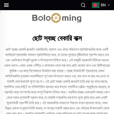
BN
ছোট স্বচ্ছ বেকারি বাক্স
ছোট স্বচ্ছ বেকারি বক্সগুলি বেকারিগুলি, ক্যাফে এবং খাদ্য পরিবেশন প্রতিষ্ঠানগুলির জন্য একটি
অপরিহার্য প্যাকেজিং সমাধান প্রতিনিধিত্ব করে, যা তাদের সুস্বাদু সৃষ্টিগুলিকে প্রদর্শন করতে চায়
এবং একইসাথে উৎকৃষ্ট সুরক্ষা ও উপস্থাপনা নিশ্চিত করে। এই বহুমুখী ধারকগুলি বিভিন্ন ধরনের
বেকড গুডস—যেমন একক পেস্ট্রি ও কাপকেক থেকে শুরু করে ছোট কেকের অংশ এবং শিল্পীস্তরের
কুকিজ—এর জন্য বিশেষভাবে ডিজাইন করা হয়েছে। স্বচ্ছ ডিজাইনটি গ্রাহকদের বেকড
আইটেমগুলির দৃশ্যমান আকর্ষণীয়তা পূর্ণ ভাবে উপভোগ করতে দেয়, যার ফলে পণ্যের অখণ্ডতা বা
তাজগী কোনোভাবেই ক্ষুণ্ণ হয় না। এই ছোট স্বচ্ছ বেকারি বক্সগুলি তৈরি করা হয় খাদ্য-মানের
প্লাস্টিক যেমন PET বা পলিস্টাইরিন ব্যবহার করে উন্নত প্লাস্টিক মোল্ডিং প্রযুক্তির মাধ্যমে, যা
সরাসরি খাদ্য সংস্পর্শের জন্য সম্পূর্ণ নিরাপদ নিশ্চিত করে। স্ফটিক-স্বচ্ছ দেয়ালগুলি সমস্ত কোণ
থেকে অবাধ দৃশ্যাবলী প্রদান করে, যা বেকারি পণ্যগুলির ধারণাগত মূল্য বৃদ্ধি করে এমন একটি
ক্ষুধার্তকারী প্রদর্শনী তৈরি করে। এই ধারকগুলির সাধারণত নিরাপদ বন্ধন ব্যবস্থা থাকে, যেমন
হিঞ্জড ঢাকনা বা স্ন্যাপ-টাইট কভার, যা পণ্যের তাজগী বজায় রাখে এবং বাইরের উপাদানগুলি থেকে
দূষণ রোধ করে। সংকুচিত আকারটি এগুলিকে একক পরিবেশন বা ছোট অংশের জন্য আদর্শ করে