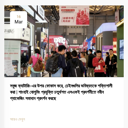
16
Mar
সবুজ ক্যাটারিং-এর উপর ফোকাস করে, চেইনগুলির ভবিষ্যতকে শক্তিশালী
করা | শাংহাই বোলুমিং প্রযুক্তি চতুর্থশত এসএফই প্রদর্শনীতে নবীন
প্যাকেজিং সমাধান প্রদর্শন করছে
আরও দেখুন