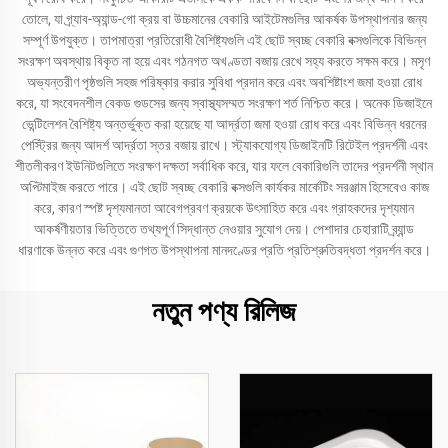
তোলে, যা গ্র্যাব-অ্যান্ড-গো ক্রয় বা উচ্চমানের বেকারি আইটেমগুলির আকর্ষক উপস্থাপনার জন্য
সম্পূর্ণ উপযুক্ত। তাপমাত্রা প্রতিরোধী বৈশিষ্ট্যগুলি এই ছোট স্বচ্ছ বেকারি বক্সগুলিকে বিভিন্ন
সংরক্ষণ অবস্থায় বিকৃত না হয়ে এবং গঠনগত অখণ্ডতা বজায় রেখে সহ্য করতে সক্ষম করে। মসৃণ
অভ্যন্তরীণ পৃষ্ঠগুলি সহজ পরিষ্কার করার সুবিধা প্রদান করে এবং অবশিষ্টাংশ জমা হওয়া রোধ
করে, যা সংবেদনশীল বেকড গুডসের জন্য স্বাস্থ্যসম্মত সংরক্ষণ শর্ত নিশ্চিত করে। অনেক ডিজাইনে
ভেন্টিলেশন বৈশিষ্ট্য অন্তর্ভুক্ত করা হয়েছে যা আর্দ্রতা জমা হওয়া রোধ করে এবং বিভিন্ন ধরনের
পেস্ট্রির জন্য আদর্শ আর্দ্রতা স্তর বজায় রাখে। স্ট্যাকযোগ্য ডিজাইনটি রিটেইল প্রদর্শনী এবং
শীতলীকরণ ইউনিটগুলিতে সংরক্ষণ দক্ষতা সর্বাধিক করে, যার ফলে বেকারিগুলি তাদের প্রদর্শনী স্থান
অপ্টিমাইজ করতে পারে। এই ছোট স্বচ্ছ বেকারি বক্সগুলি কার্যকর মার্কেটিং সরঞ্জাম হিসেবেও কাজ
করে, কারণ স্পষ্ট দৃশ্যমানতা আবেগপ্রবণ ক্রয়কে উৎসাহিত করে এবং গ্রাহকদের দৃশ্যমান
আকর্ষণীয়তার ভিত্তিতে তথ্যপূর্ণ সিদ্ধান্ত নেওয়ার সুযোগ দেয়। পেশাদার চেহারাটি ব্র্যান্ড
ধারণাকে উন্নত করে এবং গুণগত উপস্থাপনা মানদণ্ডের প্রতি প্রতিশ্রুতিবদ্ধতা প্রদর্শন করে।
নতুন পণ্য রিলিজ