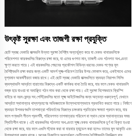
উৎকৃষ্ট সুরক্ষা এবং তাজগী রক্ষা প্রযুক্তি
ছোট স্বচ্ছ বেকারি বাক্সগুলি উন্নত সুরক্ষা বৈশিষ্ট্য অন্তর্ভুক্ত করে যা বেকড খাবারগুলিকে
পরিবেশগত কারকগুলির বিরুদ্ধে রক্ষা করে, যা এদের গুণগত মান, তাজগী এবং গঠনগত অখণ্ডতা
ক্ষুণ্ণ করতে পারে। এই ধারকগুলির পেছনের প্রকৌশল বিভিন্ন ধরনের বেকড পণ্যের মূল
বৈশিষ্ট্যগুলি রক্ষা করার জন্য একটি আদর্শ সূক্ষ্ম-পরিবেশ তৈরির উপর ফোকাস করে, একইসাথে এদের
দৃশ্যমান আকর্ষণীয়তা বজায় রাখে। এই ছোট স্বচ্ছ বেকারি বাক্সগুলিতে ব্যবহৃত নিরাপদ সিলিং
ব্যবস্থাগুলি আর্দ্রতা হারানোর বিরুদ্ধে একটি কার্যকর বাধা তৈরি করে, যার ফলে বেকড খাবারগুলি
শুষ্ক হয়ে যাওয়া বা অবাঞ্ছিত গঠন লাভ করা থেকে রক্ষা পায়। এই সুরক্ষা বিশেষভাবে ক্রিস্পি
বাইরে বা নরম কেন্দ্র সহ পেস্ট্রিগুলির মতো সূক্ষ্ম আইটেমগুলির জন্য অত্যন্ত গুরুত্বপূর্ণ, যেখানে
আর্দ্রতা স্থানান্তর খাদ্যগ্রহণের অভিজ্ঞতাকে উল্লেখযোগ্যভাবে প্রভাবিত করতে পারে। নির্মাণে
ব্যবহৃত উপকরণগুলি তাপমাত্রা পরিবর্তনের বিরুদ্ধে চমৎকার প্রতিরোধ ক্ষমতা প্রদান করে, যার
ফলে পণ্যগুলি শীতল প্রদর্শনী, পরিবেশগত তাপমাত্রার পরিবেশ বা স্থান থেকে স্থানান্তরের সময়
স্থিতিশীল থাকে। এই ধারকগুলির গঠনগত অখণ্ডতা সূক্ষ্ম বেকড খাবারগুলিকে চূর্ণ বা বিকৃত হওয়া
থেকে রক্ষা করে, যার ফলে এগুলি স্ট্যাক করা বা বারবার হ্যান্ডেল করা হলেও তাদের মূল আকৃতি এবং
উপস্থাপনা বজায় থাকে। অনেক ডিজাইনে অন্তর্ভুক্ত ভেন্টিলেশন বৈশিষ্ট্যগুলি নিয়ন্ত্রিত বায়ু