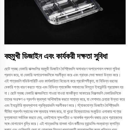
বহুমুখী ডিজাইন এবং কার্যকরী দক্ষতা সুবিধা
ছোট স্বচ্ছ বেকারি বাক্সগুলির বহুমুখী ডিজাইন বৈশিষ্ট্যগুলি অসাধারণ অপারেশনাল দক্ষতা সুবিধা
প্রদান করে, যা বেকারি অপারেশনগুলিকে সরলীকৃত করে এবং গ্রাহক সেবা ক্ষমতা উন্নত করে।
এই পাত্রগুলি মডিউলারিটি এবং কার্যকারিতা বিবেচনা করে প্রকৌশলীকৃত, যা বিভিন্ন ধরনের
বেকারি পণ্য ধারণ করতে পারে এবং বিভিন্ন প্যাকেজিং সমাধানের বিস্তৃত ইনভেন্টরি প্রয়োজন হয়
না। ছোট স্বচ্ছ বেকারি বাক্সগুলিতে পাওয়া যাওয়া মানকীকৃত আকারের বিকল্পগুলি বেকারিগুলিকে
তাদের সংরক্ষণ ও প্রদর্শন ব্যবস্থা অপ্টিমাইজ করতে সাহায্য করে, যা পেশাদার চেহারা উন্নত করে
এবং ইনভেন্টরি ব্যবস্থাপনা প্রক্রিয়াগুলি সরলীকরণ করে। স্ট্যাকযোগ্য ডিজাইন বৈশিষ্ট্যগুলি
সীমিত প্রদর্শন স্থানের দক্ষ ব্যবহার সক্ষম করে, যা খুচরা বিক্রেতাদের সংকুচিত এলাকায় পণ্যের
দৃশ্যমানতা সর্বাধিক করতে দেয়, একইসাথে সুসংগঠিত ও আকর্ষক প্রদর্শন বজায় রেখে গ্রাহকদের
সঙ্গে যোগাযোগ বৃদ্ধি করে। এই পাত্রগুলির হালকা গঠন কর্মীদের হ্যান্ডলিং-সংক্রান্ত ক্লান্তি
কমায় এবং ডেলিভারি সেবা বা হোলসেল বিতরণ প্রদানকারী ব্যবসায়গুলির জন্য পরিবহন খরচ