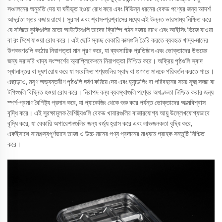
সঞ্চালনের অনুমতি দেয় যা ঘনীভূত হওয়া রোধ করে এবং বিভিন্ন ধরনের বেকড পণ্যের জন্য আদর্শ
আর্দ্রতা স্তর বজায় রাখে। সুরক্ষা এবং শ্বাস-প্রশ্বাসের মধ্যে এই উন্নত ভারসাম্য নিশ্চিত করে
যে সজ্জিত কুকিগুলির মতো আইটেমগুলি তাদের ক্রিস্পি গঠন বজায় রাখে এবং আইসিং ভিজে যাওয়া
বা রং মিশে যাওয়া রোধ করে। এই ছোট স্বচ্ছ বেকারি বাক্সগুলি তৈরি করতে ব্যবহৃত খাদ্য-মানের
উপকরণগুলি কঠোর নিরাপত্তা মান পূরণ করে, যা ব্যবসায়িক প্রতিষ্ঠান এবং ভোক্তাদের উভয়ের
জন্য সরাসরি খাদ্য সংস্পর্শের অ্যাপ্লিকেশনে নিরাপত্তা নিশ্চিত করে। অক্রিয় পৃষ্ঠগুলি স্বাদ
স্থানান্তর বা দূষণ রোধ করে যা সংরক্ষিত পণ্যগুলির স্বাদ বা গুণগত মানকে পরিবর্তন করতে পারে।
এছাড়াও, মসৃণ অভ্যন্তরীণ পৃষ্ঠগুলি ঘর্ষণ কমিয়ে দেয় এবং হ্যান্ডলিং বা পরিবহনের সময় সূক্ষ্ম সজ্জা বা
টপিংগুলি বিঘ্নিত হওয়া রোধ করে। নিরাপদ বন্ধ ব্যবস্থাগুলি পণ্যের অখণ্ডতা নিশ্চিত করার জন্য
স্পর্শ-প্রমাণ বৈশিষ্ট্য প্রদান করে, যা প্যাকেজিং থেকে শুরু করে পর্যন্ত ভোক্তাদের আত্মবিশ্বাস
বৃদ্ধি করে। এই সুরক্ষামূলক বৈশিষ্ট্যগুলি বেকড খাবারগুলির বাজারযোগ্য আয়ু উল্লেখযোগ্যভাবে
বৃদ্ধি করে, যা বেকারি অপারেশনগুলির জন্য বর্জ্য হ্রাস করে এবং লাভজনকতা বৃদ্ধি করে,
একইসাথে সামঞ্জস্যপূর্ণভাবে তাজা ও উচ্চ-মানের পণ্য প্রদানের মাধ্যমে গ্রাহক সন্তুষ্টি নিশ্চিত
করে।