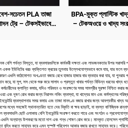
বেশ-সচেতন PLA তাজা
BPA-মুক্ত প্লাস্টিক খাদ
াদন ট্রে – টেকসইভাবে
– টেকঅওয়ে ও খাদ্য সংর
ন, বিক্রয় ও সংরক্ষণের জন্য
জন্য
ক বেশি পর্যন্ত বিস্তৃত, যা ব্যবসায়গুলিকে কার্যকরী দক্ষতা এবং লাভজনকতার উপর সরাসরি প্
লে একক ইউনিটের খরচ ব্যক্তিগত ক্রয়ের তুলনায় উল্লেখযোগ্যভাবে কমে যায়, যার ফলে ব্যবসা
ারণ এগুলি কাঠামোগত অখণ্ডতা বজায় রেখে হাজার হাজার বার ব্যবহার করা যায়, যা পুনরায় প্র
রদান করে, যা সুপ, সস থেকে শুরু করে সালাদ ও প্রস্তুত খাবার পর্যন্ত বিভিন্ন ধরনের খাদ্য ধ
র্মচারীদের ক্লান্তি কমায়, যদিও পরিবহন ও সংরক্ষণের সময় সামগ্রীর সুরক্ষা নিশ্চিত করার
 যাওয়া এবং দূষণ রোধ করার জন্য নিরাপদ লকিং ব্যবস্থা, যা খাদ্যের মান এবং কর্মস্থলের পর
, যা ইনভেন্টরি ব্যবস্থাপনায় সময় কমায় এবং তাজা মানদণ্ড বজায় রাখার জন্য আবশ্যকীয় 
ের মধ্যে সহজেই স্থানান্তরিত হতে দেয় বিকৃতি বা ক্ষয় ছাড়াই, যা ব্যস্ত বাণিজ্যিক রান্না
র ফলে ব্যবসাগুলি ছোট এলাকায় বেশি ইনভেন্টরি সংরক্ষণ করতে পারে এবং সংগঠন ও প্রবেশযোগ
 কারণ এগুলি অন্যান্য উপকরণের মতো দাগ এবং গন্ধ শোষণ রোধ করে। মানকৃত হোলসেল প্লাস্টিক খ
তা বৃদ্ধি করতে সাহায্য করে এমন সুস্পষ্ট পরিবেশন আকার বজায় রাখতে সাহায্য করে। পরিব