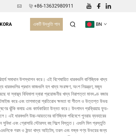
+86-13632980911
একটি উদ্ধৃতি পান
 KORA
BN
রিহার্য সমাধান উপস্থাপন করে। এই বিশেষায়িত ধারকগুলি বাণিজ্যিক খাদ্য
য ধারকগুলির প্রধান কাজগুলি হল খাদ্য সংরক্ষণ, অংশ নিয়ন্ত্রণ, মজুদ
যা স্বাস্থ্য বিধিমালা দ্বারা প্রয়োজনীয় খাদ্য নিরাপত্তা মানদণ্ড বজায়
 অপ্টিমাইজ করে এবং তাপমাত্রা প্রতিরোধ ক্ষমতা যা শীতল ও উত্তপ্ত উভয়
ষণের ঝুঁকি কমায় এবং কার্যকারিতা উন্নত করে। উৎপাদন প্রক্রিয়ায় ফুড-
লে। এই ধারকগুলি উচ্চ-আয়তনের বাণিজ্যিক পরিবেশে পুনরায় ব্যবহারের
সুবিধা এবং গ্রোসারি স্টোরসহ বহু শিল্পে বিস্তৃত। এগুলি মিল প্রস্তুতি
ি এগুলিকে গরম ও ঠান্ডা খাদ্য আইটেম, তরল এবং শুষ্ক পণ্য উভয়ের জন্য