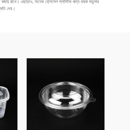
া বজায় রাখে। এছাড়াও, অনেক হোলসেল প্লাস্টিক খাদ্য ধারক মডুলার
নুমতি দেয়।