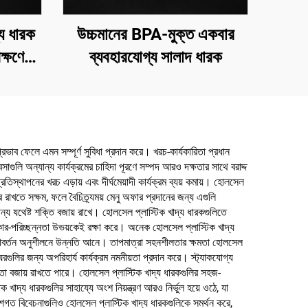
্য ধারক
উচ্চমানের BPA-মুক্ত একবার
ক্ষণের
ব্যবহারযোগ্য সালাদ ধারক
রভাব ফেলে এমন সম্পূর্ণ সুবিধা প্রদান করে। খরচ-কার্যকারিতা প্রধান
গুলি অন্যান্য কার্যক্রমের চাহিদা পূরণে সম্পদ আরও দক্ষতার সাথে বরাদ্দ
তিস্থাপনের খরচ এড়ায় এবং দীর্ঘমেয়াদী কার্যক্রম ব্যয় কমায়। হোলসেল
রে রাখতে সক্ষম, ফলে বৈচিত্র্যময় মেনু অফার প্রদানের জন্য এগুলি
 জন্য যথেষ্ট শক্তি বজায় রাখে। হোলসেল প্লাস্টিক খাদ্য ধারকগুলিতে
িষ্কার-পরিচ্ছন্নতা উভয়কেই রক্ষা করে। অনেক হোলসেল প্লাস্টিক খাদ্য
খাদ্য আবর্তন অনুশীলনে উন্নতি আনে। তাপমাত্রা সহনশীলতার ক্ষমতা হোলসেল
ঘরগুলির জন্য অপরিহার্য কার্যক্রম নমনীয়তা প্রদান করে। স্ট্যাকযোগ্য
্যতা বজায় রাখতে পারে। হোলসেল প্লাস্টিক খাদ্য ধারকগুলির সহজ-
াদ্য ধারকগুলির সাহায্যে অংশ নিয়ন্ত্রণ আরও নির্ভুল হয়ে ওঠে, যা
েশগত বিবেচনাগুলিও হোলসেল প্লাস্টিক খাদ্য ধারকগুলিকে সমর্থন করে,