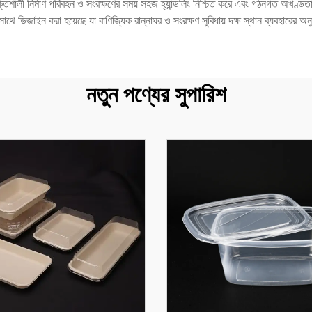
শালী নির্মাণ পরিবহন ও সংরক্ষণের সময় সহজ হ্যান্ডলিং নিশ্চিত করে এবং গঠনগত অখণ্ডত
সাথে ডিজাইন করা হয়েছে যা বাণিজ্যিক রান্নাঘর ও সংরক্ষণ সুবিধায় দক্ষ স্থান ব্যবহারের অ
নতুন পণ্যের সুপারিশ