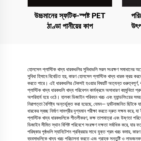
উচ্চমানের স্ফটিক-স্পষ্ট PET
পরি
ঠাণ্ডা পানীয়ের কাপ
উৎপ
প্রদর্শ
হোলসেল প্লাস্টিক খাদ্য ধারকগুলির সুবিধাগুলি সরল সংরক্ষণ সমাধানের অনে
সুবিধা হিসাবে বিবেচিত হয়, কারণ হোলসেল প্লাস্টিক খাদ্য ধারক ক্রয় কর
করতে পারে। এই ধারকগুলির টেকসই হওয়ার বিষয়টি অত্যন্ত গুরুত্বপূর্ণ, ক
প্লাস্টিক খাদ্য ধারকগুলি খাদ্য পরিবেশন কার্যক্রমে অসাধারণ বহুমুখিতা প্
অপরিহার্য হয়ে ওঠে। হালকা ডিজাইন পরিবহন খরচ এবং হ্যান্ডলিংয়ের সময় ক
নিরাপত্তা বৈশিষ্ট্য অন্তর্ভুক্ত করা হয়েছে, যেমন— দুর্ঘটনাজনিত ছিটকে
ধারকের স্বচ্ছ নির্মাণ সামগ্রীর দৃশ্যমান পরীক্ষা করতে দ্রুত সক্ষম করে
প্লাস্টিক খাদ্য ধারকগুলিকে শীতলীকরণ, কক্ষ তাপমাত্রা এবং উষ্ণতা পরিবেশ
ডিজাইন সীমিত স্থান বিশিষ্ট পরিবেশে সংরক্ষণ দক্ষতা সর্বাধিক করে, যা
পরিষ্কার পৃষ্ঠগুলি স্যানিটেশন প্রক্রিয়ার সাথে যুক্ত শ্রম খরচ কমায়,
ব্যবসাগুলিকে খাদ্য খরচ পরিচালনা করতে এবং গ্রাহক সন্তুষ্টি ও লাভজনক