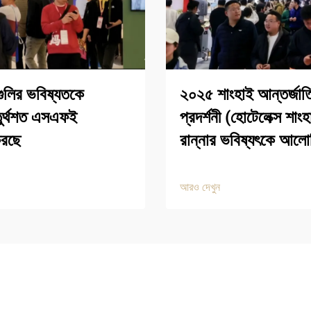
ুলির ভবিষ্যতকে
২০২৫ শাংহাই আন্তর্জাতি
চতুর্থশত এসএফই
প্রদর্শনী (হোটেলেক্স শাং
করছে
রান্নার ভবিষ্যৎকে আল
আরও দেখুন