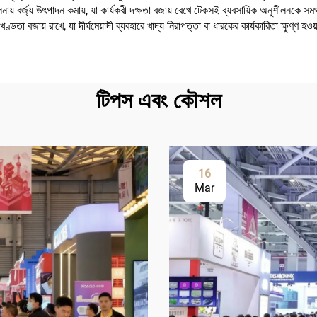
লনায় বর্জ্য উৎপাদন কমায়, যা কার্যকরী দক্ষতা বজায় রেখে টেকসই ব্যবসায়িক অনুশীলনকে সম
খণ্ডতা বজায় রাখে, যা দীর্ঘমেয়াদী ব্যবহারে খাদ্য নিরাপত্তা বা ধারকের কার্যকারিতা ক্ষুণ্ণ হ
টিপস এবং কৌশল
16
Mar