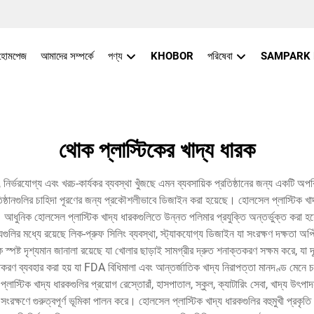
হোমপেজ
আমাদের সম্পর্কে
পণ্য
KHOBOR
পরিষেবা
SAMPARK
থোক প্লাস্টিকের খাদ্য ধারক
, নির্ভরযোগ্য এবং খরচ-কার্যকর ব্যবস্থা খুঁজছে এমন ব্যবসায়িক প্রতিষ্ঠানের জন্য একটি অপ
রতিষ্ঠানগুলির চাহিদা পূরণের জন্য প্রকৌশলীভাবে ডিজাইন করা হয়েছে। হোলসেল প্লাস্টিক খাদ্
ধুনিক হোলসেল প্লাস্টিক খাদ্য ধারকগুলিতে উন্নত পলিমার প্রযুক্তি অন্তর্ভুক্ত করা হয়েছে 
্যগুলির মধ্যে রয়েছে লিক-প্রুফ সিলিং ব্যবস্থা, স্ট্যাকযোগ্য ডিজাইন যা সংরক্ষণ দক্ষতা
পষ্ট দৃশ্যমান জানালা রয়েছে যা খোলার ছাড়াই সামগ্রীর দ্রুত শনাক্তকরণ সক্ষম করে, যা দূ
ণ ব্যবহার করা হয় যা FDA বিধিমালা এবং আন্তর্জাতিক খাদ্য নিরাপত্তা মানদণ্ড মেনে চ
্টিক খাদ্য ধারকগুলির প্রয়োগ রেস্তোরাঁ, হাসপাতাল, স্কুল, ক্যাটারিং সেবা, খাদ্য উৎপাদন 
রক্ষণে গুরুত্বপূর্ণ ভূমিকা পালন করে। হোলসেল প্লাস্টিক খাদ্য ধারকগুলির বহুমুখী প্রকৃত