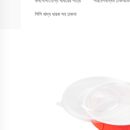
কমপোস্টযোগ্য খাবারের পাত্র
পরিবেশবান্ধব টেকআউট
পিপি খাদ্য ধারক সহ ঢাকনা