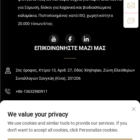
για ζύμωση, δίσκοι για λαχανικά και βιοδιασπώμενα
καλαμάκια. Πιστοποιημένος κατά ISO, χωρητικότητα
20.000 τόνων/έτος.
ΕΠΙΚΟΙΝΩΝΗΣΤΕ ΜΑΖΙ ΜΑΣ
2ος όροφος, Κτίριο 13, Αριθ. 27, Οδός Xinjinqiao, Ζώνη Ελεύθερων
Συναλλαγών Σανγκάη (Κίνα), 201206
+86-13632980911
[email protected]
We value your privacy
We use cookies and similar tools to provide our services. If you
don't want to accept all cookies, click Personalize cookies.
Πνευματικά δικαιώματα © 2026 Shanghai Bolooming Technology Co., Ltd. Με
επιφύλαξη παντός δικαιώματος.
Πολιτική απορρήτου