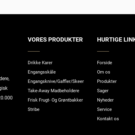
VORES PRODUKTER
HURTIGE LIN
Drikke Karer
Forside
Engangsskåle
Om os
dere,
Engangsknive/Gaffler/Skeer
Produkter
gisk
Take-Away Madbeholdere
Sager
 20.000
Frisk Frugt- Og Grøntbakker
Nyheder
Stribe
Service
Kontakt os