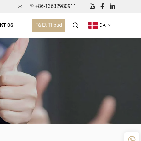
+86-13632980911
Få Et Tilbud
KT OS
DA