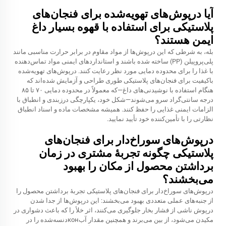
آیا درپوش‌های تهویه‌شده برای فنجان‌های
پلاستیکی برای استفاده با قهوه بسیار داغ
ایمن هستند؟
بله، به شرطی که این درپوش‌ها از مواد مقاوم در برابر حرارت مناسبی مانند
پلی‌پروپیلن (PP) ساخته شده باشند و استانداردهای ایمنی مواد تماس‌دهنده
با غذا را برای محدوده دمایی مورد نظر رعایت کنند. درپوش‌های تهویه‌شده
باکیفیت برای فنجان‌های پلاستیکی طوری طراحی و آزمایش شده‌اند که
هنگام استفاده با نوشیدنی‌های داغ—که معمولاً در محدوده دمایی ۷۰ تا ۸۵
درجه سانتی‌گراد سرو می‌شوند—شکل خود، یکپارچگی درزبندی و انطباق با
الزامات ایمنی غذایی را حفظ کنند. همیشه مشخصات ماده و اسناد انطباق
نظارتی را با تأمین‌کننده خود تأیید نمایید.
درپوش‌های سوراخ‌دار برای فنجان‌های
پلاستیکی چگونه تجربهٔ مشتری در زمان
برداشتن محصول از مکان را بهبود
می‌بخشند؟
درپوش‌های سوراخ‌دار برای فنجان‌های پلاستیکی تجربهٔ برداشتن محصول را
از جنبه‌های عملی متعددی بهبود می‌بخشند: این درپوش‌ها از جدا شدن
درپوش ناشی از فشار بخار جلوگیری می‌کنند، اثر خلأ را که باعث دشواری در
مکیدن می‌شود، از بین می‌برند و همچنین مقدار آب‌конدنسه‌شده را در