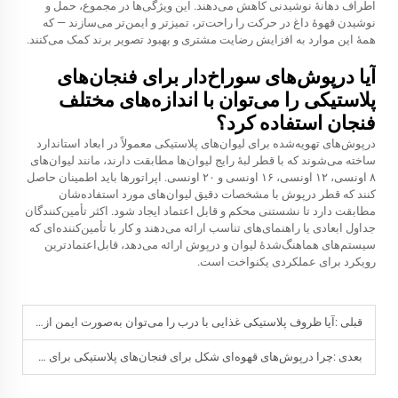
اطراف دهانهٔ نوشیدنی کاهش می‌دهند. این ویژگی‌ها در مجموع، حمل و
نوشیدن قهوهٔ داغ در حرکت را راحت‌تر، تمیزتر و ایمن‌تر می‌سازند — که
همهٔ این موارد به افزایش رضایت مشتری و بهبود تصویر برند کمک می‌کنند.
آیا درپوش‌های سوراخ‌دار برای فنجان‌های
پلاستیکی را می‌توان با اندازه‌های مختلف
فنجان استفاده کرد؟
درپوش‌های تهویه‌شده برای لیوان‌های پلاستیکی معمولاً در ابعاد استاندارد
ساخته می‌شوند که با قطر لبهٔ رایج لیوان‌ها مطابقت دارند، مانند لیوان‌های
۸ اونسی، ۱۲ اونسی، ۱۶ اونسی و ۲۰ اونسی. اپراتورها باید اطمینان حاصل
کنند که قطر درپوش با مشخصات دقیق لیوان‌های مورد استفاده‌شان
مطابقت دارد تا نشستنی محکم و قابل اعتماد ایجاد شود. اکثر تأمین‌کنندگان
جداول ابعادی یا راهنمای‌های تناسب ارائه می‌دهند و کار با تأمین‌کننده‌ای که
سیستم‌های هماهنگ‌شدهٔ لیوان و درپوش ارائه می‌دهد، قابل‌اعتمادترین
رویکرد برای عملکردی یکنواخت است.
قبلی :
آیا ظروف پلاستیکی غذایی با درب را می‌توان به‌صورت ایمن از یخچال به مایکروویو منتقل کرد؟
بعدی :
چرا درپوش‌های قهوه‌ای شکل برای فنجان‌های پلاستیکی برای فراپوچینوهای تزئین‌شده ایده‌آل هستند؟