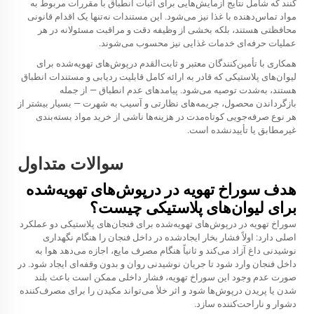
کنند که شامل نتایج آزمایش‌هایی برای اثبات انطباق با مقررات مربوط به
مواد تماس‌دهنده با غذا نیز می‌شود. این مستندات نه‌تنها یک اقدام قانونی
محافظتی هستند، بلکه بخشی از وظیفه دقت و مراقبت مسئولانه در هر
عملیات حرفه‌ای خدمات غذایی نیز محسوب می‌شوند.
همکاری با تأمین‌کنندگان معتبر و ثابت‌القدم درپوش‌های تهویه‌شده برای
لیوان‌های پلاستیکی که قادر به ارائه کامل قابلیت ردیابی و مستندات انطباق
هستند، به‌شدت توصیه می‌شود. پیامدهای عدم انطباق — از جمله
بازگرداندن محصول، جریمه‌های نظارتی و آسیب به شهرت — بسیار بیشتر از
هر نوع صرفه‌جویی کوتاه‌مدت در هزینه‌ها ناشی از خرید مواد بسته‌بندی
غیرمطابق یا تأییدنشده است.
سوالات متداول
هدف سوراخ تهویه در درپوش‌های تهویه‌شده
برای لیوان‌های پلاستیکی چیست؟
سوراخ تهویه در درپوش‌های تهویه‌شده برای فنجان‌های پلاستیکی دو عملکرد
اصلی دارد: اولاً فشار بخار ایجادشده در داخل فنجان را هنگام نگهداری
نوشیدنی داغ آزاد می‌کند و ثانیاً هنگام مصرف مایع، اجازه می‌دهد هوا به
داخل فنجان وارد شود تا جریان نوشیدنی روان و بدون وقفه‌ای ایجاد شود. در
صورت عدم وجود این سوراخ تهویه، فشار داخلی ممکن است باعث بلند
شدن یا پریدن درپوش‌ها شود و اثر خلأ می‌تواند مکیدن را برای مصرف‌کننده
دشوار و ناراحت‌کننده سازد.