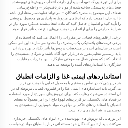
برای اپراتورهایی که تعهدات پایداری دارند، انتخاب درپوش‌های تهویه‌شده
فنجان‌های پلاستیکی ساخته‌شده از مواد بازیافت‌پذیر — و اطلاع‌رسانی
شفاف این موضوع به مصرف‌کنندگان — می‌تواند تفاوت‌ساز معناداری باشد.
با این حال، اهمیت دارد که ادعاهای مربوط به پایداری هر محصول درپوشی
را تأیید کنید و اطمینان حاصل کنید که ماده انتخاب‌شده عملکرد مورد نیاز در
شرایط حرارتی را برای ارائه ایمن نوشیدنی‌های داغ تحت تأثیر قرار ندهد.
برخی از قلمروهای قضایی نیز مقرراتی را اعمال می‌کنند که استفاده از
برخی فرمت‌های پلاستیکی یک‌بارمصرف را محدود می‌سازند؛ این امر ممکن
است در سال‌های آینده بر مشخصات درپوش‌ها تأثیر بگذارد. بهره‌برداران
باید از مسیر تنظیم‌مقررات در بازار خود آگاه باشند و شرکای بسته‌بندی را
انتخاب کنند که به‌طور فعال محصولاتی سازگار با این مقررات و قابلیت
سازگاری با استانداردهای آینده را توسعه می‌دهند.
استانداردهای ایمنی غذا و الزامات انطباق
هر درپوشی که در تماس مستقیم با محصول غذایی یا نوشیدنی قرار
می‌گیرد، باید استانداردهای ایمنی غذا را در قلمروی قضایی مربوطه که در
آن استفاده می‌شود، رعایت کند. برای درپوش‌های سوراخ‌دار مورد استفاده
در فنجان‌های پلاستیکی در کاربردهای قهوهٔ داغ، این امر معمولاً به معنای
انطباق با استانداردهای حاکم بر مهاجرت مواد شیمیایی از بسته‌بندی به
نوشیدنی در شرایط دمای بالا است.
اپراتورهایی که درپوش‌های تهویه‌شده برای لیوان‌های پلاستیکی خریداری
می‌کنند، باید از تأمین‌کنندگان خود مستنداتی درباره انطباق مواد درخواست