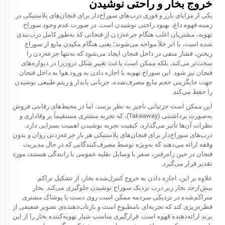
خروج بخار و راحتی نوشیدن
یکی از مزایای بارز و فوری درب‌های سوراخ‌دار برای فنجان‌های پلاستیکی در
زمینه قهوه داغ، بهبود راحتی نوشیدن است. در صورت عدم وجود سوراخ
تهویه، مشتریان اغلب هنگام جرعه‌زدن از فنجانی که به‌طور کامل درب‌بندی
شده است، با اثر خلأ مواجه می‌شوند؛ یعنی هنگام مکیدن مایع از سوراخ
ریختن، فشار منفی در داخل فنجان ایجاد می‌شود که نه‌تنها جرعه‌زدن را
سخت‌تر می‌کند، بلکه ممکن است باعث تغییر شکل درون‌زا در دیواره‌های
فنجان نیز شود. این سوراخ تهویه با اجازه دادن به ورود هوا به داخل فنجان
جهت جایگزینی حجم مایع مصرف‌شده، جریانی پایدار و ریتم طبیعی نوشیدن
را حفظ می‌کند.
این ممکن است جزئیاتی ناچیز به نظر برسد، اما در محیط‌های رقابتی فروش
به‌صورت برداشتنی (Takeaway)، که تجربه مشتری مستقیماً بر وفاداری و
نظرات آن‌ها تأثیر می‌گذارد، کیفیت تجربه نوشیدن اهمیت بسزایی دارد.
درب‌های سوراخ‌دار برای فنجان‌های پلاستیکی هر بار جرعه‌زدنی روان و بدون
وقفه ارائه می‌دهند که به‌ویژه توسط مصرف‌کنندگانی که در حال مدیریت
فنجان در حین راه‌رفتن، سفر با وسایل نقلیه عمومی یا رانندگی هستند، مورد
تقدیر قرار می‌گیرد.
علاوه بر این، اجازه دادن به خروج کنترل‌شده بخار، از تشکیل تراکم
بیش‌ازحد بخار زیر درب نزدیک سوراخ نوشیدن جلوگیری می‌کند. بخار
متراکم‌شده در نزدیکی سردمه ممکن است روی دست یا پوشاک مشتری
قطره‌ریزی کند که تجربه‌ای نامطبوع است و بازتاب‌دهنده‌ی تصویر ضعیفی از
برند ارائه‌دهنده قهوه است. قرارگیری مناسب شیار تهویه‌کننده بخار را از این