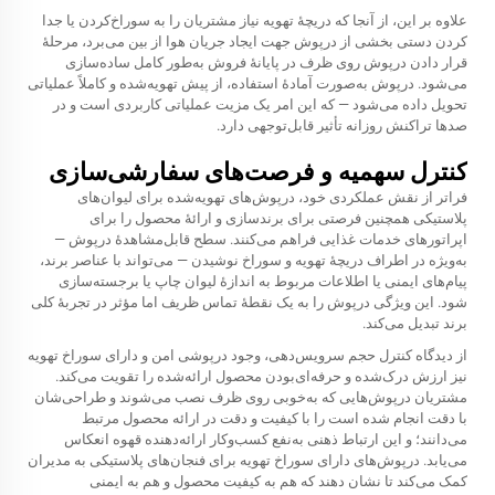
علاوه بر این، از آنجا که دریچهٔ تهویه نیاز مشتریان را به سوراخ‌کردن یا جدا
کردن دستی بخشی از درپوش جهت ایجاد جریان هوا از بین می‌برد، مرحلهٔ
قرار دادن درپوش روی ظرف در پایانهٔ فروش به‌طور کامل ساده‌سازی
می‌شود. درپوش به‌صورت آمادهٔ استفاده، از پیش تهویه‌شده و کاملاً عملیاتی
تحویل داده می‌شود — که این امر یک مزیت عملیاتی کاربردی است و در
صدها تراکنش روزانه تأثیر قابل‌توجهی دارد.
کنترل سهمیه و فرصت‌های سفارشی‌سازی
فراتر از نقش عملکردی خود، درپوش‌های تهویه‌شده برای لیوان‌های
پلاستیکی همچنین فرصتی برای برندسازی و ارائهٔ محصول را برای
اپراتورهای خدمات غذایی فراهم می‌کنند. سطح قابل‌مشاهدهٔ درپوش —
به‌ویژه در اطراف دریچهٔ تهویه و سوراخ نوشیدن — می‌تواند با عناصر برند،
پیام‌های ایمنی یا اطلاعات مربوط به اندازهٔ لیوان چاپ یا برجسته‌سازی
شود. این ویژگی درپوش را به یک نقطهٔ تماس ظریف اما مؤثر در تجربهٔ کلی
برند تبدیل می‌کند.
از دیدگاه کنترل حجم سرویس‌دهی، وجود درپوشی امن و دارای سوراخ تهویه
نیز ارزش درک‌شده و حرفه‌ای‌بودن محصول ارائه‌شده را تقویت می‌کند.
مشتریان درپوش‌هایی که به‌خوبی روی ظرف نصب می‌شوند و طراحی‌شان
با دقت انجام شده است را با کیفیت و دقت در ارائه محصول مرتبط
می‌دانند؛ و این ارتباط ذهنی به‌نفع کسب‌وکار ارائه‌دهنده قهوه انعکاس
می‌یابد. درپوش‌های دارای سوراخ تهویه برای فنجان‌های پلاستیکی به مدیران
کمک می‌کند تا نشان دهند که هم به کیفیت محصول و هم به ایمنی