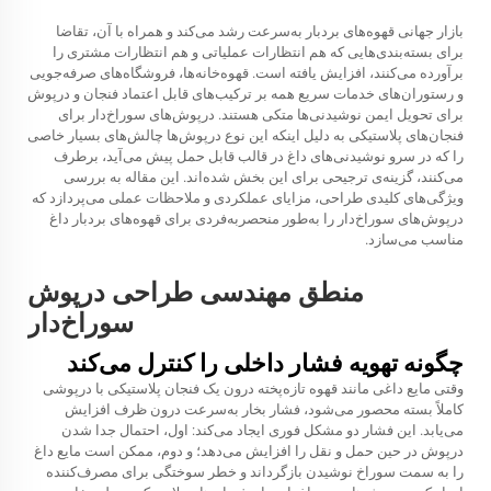
بازار جهانی قهوه‌های بردبار به‌سرعت رشد می‌کند و همراه با آن، تقاضا
برای بسته‌بندی‌هایی که هم انتظارات عملیاتی و هم انتظارات مشتری را
برآورده می‌کنند، افزایش یافته است. قهوه‌خانه‌ها، فروشگاه‌های صرفه‌جویی
و رستوران‌های خدمات سریع همه بر ترکیب‌های قابل اعتماد فنجان و درپوش
برای تحویل ایمن نوشیدنی‌ها متکی هستند.
درپوش‌های سوراخ‌دار برای
فنجان‌های پلاستیکی
به دلیل اینکه این نوع درپوش‌ها چالش‌های بسیار خاصی
را که در سرو نوشیدنی‌های داغ در قالب قابل حمل پیش می‌آید، برطرف
می‌کنند، گزینه‌ی ترجیحی برای این بخش شده‌اند. این مقاله به بررسی
ویژگی‌های کلیدی طراحی، مزایای عملکردی و ملاحظات عملی می‌پردازد که
درپوش‌های سوراخ‌دار را به‌طور منحصر‌به‌فردی برای قهوه‌های بردبار داغ
مناسب می‌سازد.
منطق مهندسی طراحی درپوش
سوراخ‌دار
چگونه تهویه فشار داخلی را کنترل می‌کند
وقتی مایع داغی مانند قهوه تازه‌پخته درون یک فنجان پلاستیکی با درپوشی
کاملاً بسته محصور می‌شود، فشار بخار به‌سرعت درون ظرف افزایش
می‌یابد. این فشار دو مشکل فوری ایجاد می‌کند: اول، احتمال جدا شدن
درپوش در حین حمل و نقل را افزایش می‌دهد؛ و دوم، ممکن است مایع داغ
را به سمت سوراخ نوشیدن بازگرداند و خطر سوختگی برای مصرف‌کننده