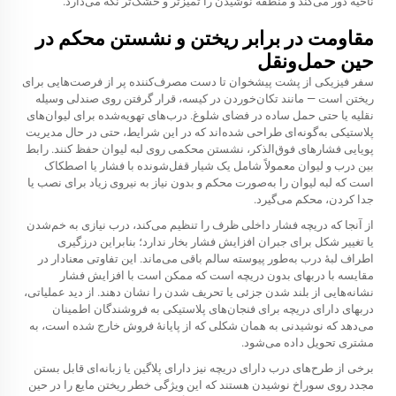
ناحیه دور می‌کند و منطقه نوشیدن را تمیزتر و خشک‌تر نگه می‌دارد.
مقاومت در برابر ریختن و نشستن محکم در
حین حمل‌ونقل
سفر فیزیکی از پشت پیشخوان تا دست مصرف‌کننده پر از فرصت‌هایی برای
ریختن است — مانند تکان‌خوردن در کیسه، قرار گرفتن روی صندلی وسیله
نقلیه یا حتی حمل ساده در فضای شلوغ. درب‌های تهویه‌شده برای لیوان‌های
پلاستیکی به‌گونه‌ای طراحی شده‌اند که در این شرایط، حتی در حال مدیریت
پویایی فشارهای فوق‌الذکر، نشستن محکمی روی لبه لیوان حفظ کنند. رابط
بین درب و لیوان معمولاً شامل یک شیار قفل‌شونده با فشار یا اصطکاک
است که لبه لیوان را به‌صورت محکم و بدون نیاز به نیروی زیاد برای نصب یا
جدا کردن، محکم می‌گیرد.
از آنجا که دریچه فشار داخلی ظرف را تنظیم می‌کند، درب نیازی به خم‌شدن
یا تغییر شکل برای جبران افزایش فشار بخار ندارد؛ بنابراین درزگیری
اطراف لبهٔ درب به‌طور پیوسته سالم باقی می‌ماند. این تفاوتی معنادار در
مقایسه با دربهای بدون دریچه است که ممکن است با افزایش فشار
نشانه‌هایی از بلند شدن جزئی یا تحریف شدن را نشان دهند. از دید عملیاتی،
دربهای دارای دریچه برای فنجان‌های پلاستیکی به فروشندگان اطمینان
می‌دهد که نوشیدنی به همان شکلی که از پایانهٔ فروش خارج شده است، به
مشتری تحویل داده می‌شود.
برخی از طرح‌های درب دارای دریچه نیز دارای پلاگین یا زبانه‌ای قابل بستن
مجدد روی سوراخ نوشیدن هستند که این ویژگی خطر ریختن مایع را در حین