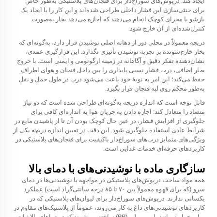
ایجاد کند. درپوش‌های سوراخ‌دار برای فنجان‌های پلاستیکی به‌طور خاص
برای خنثی‌سازی این فشار داخلی طراحی شده‌اند و این کار را با ایجاد یک
بازشو یا مجرای کوچک انجام می‌دهند که اجازه می‌دهد بخار به‌صورت
کنترل‌شده‌ای از آن خارج شود.
دریچه معمولاً در محلی دور از دهانه اصلی نوشیدن قرار دارد، به‌گونه‌ای که
بخار خارج‌شونده بر تجربه نوشیدن تأثیری نگذارد. این قرارگیری عمدی،
نشان‌دهنده تفکر دقیق و آگاهانه در زمینه ارگونومی و ایمنی است. با خروج
بخار اضافی، درب فشار نسبی پایداری را بین داخل فنجان و هوای اطراف
حفظ می‌کند؛ این امر به نوبهٔ خود باعث می‌شود درب در طول حمل و نقل
به‌طور محکم روی لبه فنجان قرار بگیرد.
قابل توجه است که اندازه دریچه به‌گونه‌ای طراحی شده است که دو نیاز
متضاد را متعادل کند: اجازه دادن به جریان هوا به اندازه‌ای کافی برای
جلوگیری از افزایش فشار، در عین حال کوچک بودن آن تا از پاشیدن مایع در
شرایط عادی استفاده جلوگیری شود. این دقت در تعیین اندازه دریچه یکی از
ویژگی‌های متمایز درب‌های سوراخ‌دار باکیفیت برای فنجان‌های پلاستیکی در
کاربردهای حرفه‌ای خدمات غذایی است.
سازگاری ماده با نوشیدنی‌های با دمای بالا
همه مواد ساخت درپوش‌های پلاستیکی در مواجهه با نوشیدنی‌ها در دمای
سرو (که برای قهوه معمولاً بین ۷۰ تا ۸۵ درجه سانتی‌گراد است) عملکرد
یکسانی ندارند. درپوش‌های سوراخ‌دار برای لیوان‌های پلاستیکی که در
کاربردهای نوشیدنی‌های داغ به کار می‌روند، عموماً از پلاستیک‌های مقاوم در
برابر حرارت مانند پلی‌پروپیلن (PP) ساخته می‌شوند که در دماهای بالا ثبات