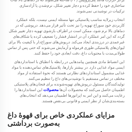
ساختاری خود را حفظ کرده و دچار تغییر شکل، نرم‌شدن یا آزادسازی
ترکیبات در نوشیدنی نمی‌شوند.
انتخاب زیرلایه مناسب پلاستیکی تنها مسئله ایمنی نیست، بلکه عملکرد
کاربردی خودِ سوراخ تهویه را نیز تحت تأثیر قرار می‌دهد. درپوشی که در
دماهای بالا نرم شود، ممکن است در اطراف بازشوی تهویه دچار تغییر شکل
گردد که این امر عملکرد آن در انتشار فشار را تضعیف کرده یا شکاف‌های
غیرعمدی در درزبندی ایجاد می‌کند. درپوش‌های سوراخ‌دار با کیفیت بالا برای
لیوان‌های پلاستیکی طوری فرموله و آزمایش می‌شوند که حتی پس از تماس
طولانی‌مدت با محتویات داغ، دقت ابعادی خود را حفظ کنند.
این انضباط مادی همچنین پیامدهایی در رابطه با انطباق با استانداردهای
ایمنی مواد غذایی دارد. در بیشتر بازارها، پلاستیک‌های تماس‌دهنده با مواد
غذایی مشمول استانداردهای نظارتی هستند که نحوهٔ استفاده از مواد
مختلف در تماس مستقیم با نوشیدنی‌های داغ را تنظیم می‌کنند.
تولیدکنندگان مسئول درپوش‌های تهویه‌شونده برای فنجان‌های پلاستیکی
اطمینان حاصل می‌کنند که محصولات آن‌ها
محصولات
این استانداردها را
رعایت می‌کنند و این امر به اپراتورها اطمینان می‌دهد که انتخاب‌های
بسته‌بندی‌شان از نظر ایمنی و قانونی بی‌نقص هستند.
مزایای عملکردی خاص برای قهوهٔ داغ
به‌صورت برداشتی