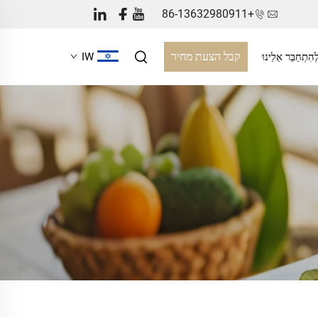
+86-13632980911
קבל הצעת מחיר
ְהִתְחַבֵּר אֵלֵינוּ
IW