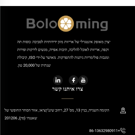
יצרן מאופק אינטגרלי של אריזות מזון ידידותיות לסביבה: כוסות תה
וקפה, אריזות לאוכל להליכה, תיבות אפייה, מגשים לירקות ופירות
ומגבות פולימריות ניתנות להתפרקות. מאושר על-ידי ISO, קיבולת
שנתית של 20,000 טון.
צרו איתנו קשר
הקומה השנייה, בניין 13, מס' 27, רחוב שינג'יןציאו, אזור הסחר החופשי של
שאנגהי (סין), 201206
+86-13632980911