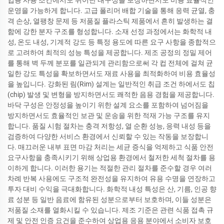
업용 사용 조건에서도 뛰어난 내구성을 보장하면서도 비용 효율적인
운영을 가능하게 합니다. 고급 폴리머 배합 기술을 통해 응력 균열, 충
격 손상, 열팽창 문제 등 저품질 플라스틱 제품에서 흔히 발생하는 결
함에 강한 분자 구조를 형성합니다. 소재 선정 과정에서는 화학적 내
성, 온도 내성, 기계적 강도 등 특정 용도에 따른 요구 사항을 종합적으
로 고려하여 최적의 성능 특성을 제공합니다. 제조 공정의 정밀 제어
를 통해 벽 두께 분포를 일관되게 관리함으로써 각 컵 전체에 걸쳐 균
일한 강도 특성을 확보하면서도 재료 사용을 최적화하여 비용 효율성
을 높입니다. 강화된 림(Rim) 설계는 일반적인 취급 조건 하에서도 칩
(chip) 발생 및 변형을 방지하면서도 쾌적한 음용 경험을 제공합니다.
바닥 구성은 안정성을 높이기 위한 설계 요소를 포함하여 넘어짐을
방지하면서도 효율적인 보관 및 운송을 위한 적재 가능 구조를 유지
합니다. 품질 시험 절차는 충격 저항성, 열 순환 성능, 응력 내성 등을
검증하여 다양한 서비스 환경에서 신뢰할 수 있는 작동을 보장합니
다. 매끄러운 내부 표면 마감 처리는 세균 증식을 억제하고 식품 안전
요구사항을 충족시키기 위해 상업용 환경에서 철저한 세척 절차를 용
이하게 합니다. 이러한 용기는 적절한 관리 절차를 준수할 경우 여러
차례 반복 사용에도 구조적 완전성을 유지하여 유용 수명을 연장하고
투자 대비 수익을 극대화합니다. 화학적 내성 특성은 산, 기름, 인공 향
료 성분 등 일반 음료에 함유된 성분으로부터 보호하며, 이들 성분은
저품질 소재를 열화시킬 수 있습니다. 제조 기준은 관련 식품 접촉 규
제 및 안전 인증 요건을 준수하여 상업용 응용 분야에서 소비자 보호