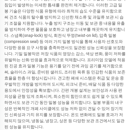
침입이 발생하는 미세한 틈새를 완전히 제거합니다. 이러한 고급 밀
봉 기술은 다양한 식품 유형에 따라 최적의 습도 수준을 유지함으로
써 건조 식품의 탈수를 방지하고 신선한 채소류 및 과일류 보관 시 습
기 조절을 지원합니다. 누출 방지 구조는 이동 및 보관 중 내용물 유출
을 방지하여 주변 물품을 보호하고 냉장고 내부를 깨끗하게 유지합니
다. 스냅록(snap-lock) 방식, 회전식 뚜껑(twist-on lid), 압축 밀봉
(compression seal) 등 여러 가지 밀봉 방식을 통해 사용자 선호도와
다양한 응용 요구 사항을 충족하면서도 일관된 성능 신뢰성을 보장합
니다. 기밀 밀봉막은 저장 식품의 영양소 감소, 색상 변화, 풍미 저하를
유발하는 산화 반응을 효과적으로 억제합니다. 프리미엄 모델에 적용
된 진공 효과 밀봉 기능은 용기를 닫기 전에 과잉 공기를 제거함으로
써, 슬라이스 과일, 준비된 샐러드, 조리된 육류 등 민감한 식품의 보존
효율을 한층 더 향상시킵니다. 견고한 폐쇄 시스템은 취급 및 운송 중
우발적인 개방을 방지하여 도시락, 피크닉 준비, 배달 식품 등 다양한
용도에서 안정성을 확보합니다. 간편 개봉 설계는 보안성과 사용 편
의성을 균형 있게 조화시켜, 최소한의 힘만으로도 쉽게 열 수 있도록
하면서도 보관 기간 동안 밀봉 성능을 유지합니다. 밀봉 부품의 내구
성은 반복적인 개폐 사이클에도 성능 저하 없이 견딜 수 있어 장기적
인 신뢰성과 가치 유지를 보장합니다. 온도 변화에도 밀봉 효과가 저
해되지 않으며, 냉동실, 냉장고, 상온 등 다양한 보관 조건에서도 일관
된 성능을 유지합니다.