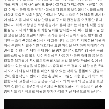
취급, 적재, 세척 사이클에도 불구하고 재료가 약화되거나 균열이 생
길 수 있는 응력 집중 부위가 형성되지 않도록 보장합니다. 플라스틱
배합에 포함된 자외선(UV) 안정제는 햇빛 노출로 인한 열화를 방지하
여 실외 사용 시에도 색상 안정성과 구조적 완전성을 오랫동안 유지
합니다. 화학 저항성은 주방 환경에서 흔히 접하는 세정제, 식품 산성
물질 및 기타 화학물질에 의한 열화를 방지합니다. 이러한 볼의 열 순
환 성능은 냉장 보관에서부터 뜨거운 음식 제공까지 온도 변화를 견
디며 구조적 특성을 손상시키지 않습니다. 스크래치 저항성은 외관과
위생 측면에서 필수적인 매끄러운 표면 마감을 유지하여 박테리아가
번식할 수 있는 미세한 틈새 형성을 방지합니다. 프리미엄 식품 등급
플라스틱 샐러드 볼의 치수 안정성은 사용 기간 동안 형태와 용량 측
정값을 일관되게 유지함으로써 레시피 조리 및 분량 관리에 있어 신
뢰할 수 있는 성능을 제공합니다. 충격 테스트 결과, 이러한 볼은 유리
나 도자기 재질 대체품을 파손시킬 수 있는 낙하 및 충돌에도 견딜 수
있어, 활동적인 어린이가 있는 환경이나 고밀집 이용 공간에 특히 적
합합니다. 고품질 제조 공정은 약점 제거와 벽 두께의 균일성을 보장
하여 전반적인 내구성과 신뢰성을 확보함으로써, 이 볼들을 어떤 주
방에서도 장기적으로 탁월한 투자 가치를 지닌 제품으로 만듭니다.