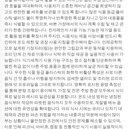
관 효율을 극대화하여, 사용자가 소중한 캐비닛 공간을 희생하지 않
고도 완전한 볼 세트를 보관할 수 있도록 합니다. 많은 식품 등급 플라
스틱 샐러드 볼이 투명하거나 반투명한 특성을 지니고 있어 내용물을
즉시 식별할 수 있으므로, 바쁜 가정에서의 식사 계획 수립 및 재고 관
리가 한층 간편해집니다. 전자레인지 사용 가능 기능은 재가열 용도
로 활용 범위를 확장시켜 주지만, 사용자는 제품 사양서를 반드시 확
인하여 온도 제한 및 권장 사용 지침을 준수해야 합니다. 인체공학적
으로 설계된 가장자리(림)는 편안한 그립감과 부은 동작을 지원하여,
조리 단계 간 재료 이동이나 식탁 위 직접 제공 등 실용적인 사용이 가
능합니다. 식기세척기 사용 가능 구조는 청소 절차를 단순화하여 특
별한 취급 없이 다른 주방 용품과 함께 편리하게 살균 처리할 수 있습
니다. 우수한 식품 등급 플라스틱의 화학적 비활성 특성은 서로 다른
음식 간 맛 흡수나 이행을 방지하여, 섬세한 샐러드 및 조리된 요리의
원래 맛 프로파일을 그대로 유지합니다. 명확히 표시된 용량 측정선
을 통해 분량 조절이 용이해져, 가정 및 전문 주방 환경 모두에서 식이
목표 달성과 레시피 일관성을 지원합니다. 온도 내성 범위는 냉장된
음식부터 적당히 따뜻한 음식까지 모두 수용하므로, 계절별 메뉴 옵
션에 대한 유연성을 확대합니다. 야외 식사 시에는 유리나 도자기 대
체재와 관련된 파손 위험을 제거하는 내충격성 덕분에 바람이 많이
부는 상황이나 불안정한 조건에서도 안전 문제를 해소할 수 있으며,
이로 인해 피크닉, 바비큐, 캠핑 등 전통적인 식기 사용이 실용적이지