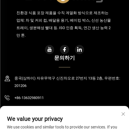
친환경 식품 포장 제품을 수직 계열화 방식으로 제조하는
업체: 차 및 커피 컵, 배달용 용기, 베이킹 박스, 신선 농산물
트레이, 생분해성 빨대 등. ISO 인증 획득, 연간 생산 능력 2
만 톤.
문의하기
중국(상하이) 자유무역구 신진차오로 27번지 13동 2층, 우편번호:
201206
+86-13632980911
[email protected]
We value your privacy
We use cookies and similar tools to provide our services. If you