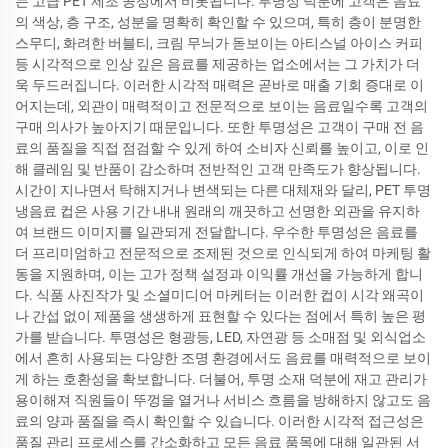
는 고급 PET 제조 공정에서 비롯됩니다. 투명성 덕분에 고객은 음료
의 색상, 층 구조, 성분을 명확히 확인할 수 있으며, 특히 층이 분명한
스무디, 화려한 버블티, 크림 무늬가 돋보이는 아티스널 아이스 커피
등 시각적으로 인상 깊은 음료를 제공하는 업소에서는 그 가치가 더
욱 두드러집니다. 이러한 시각적 매력은 곧바로 매출 기회 증대로 이
어지는데, 외관이 매력적이고 전문적으로 보이는 음료일수록 고객의
구매 의사가 높아지기 때문입니다. 또한 투명성은 고객이 구매 전 음
료의 품질을 직접 점검할 수 있게 하여 소비자 신뢰를 높이고, 이로 인
해 클레임 및 반품이 감소하며 전반적인 고객 만족도가 향상됩니다.
시간이 지나면서 탁해지거나 변색되는 다른 대체재와 달리, PET 투명
냉음료 컵은 사용 기간 내내 원래의 깨끗하고 선명한 외관을 유지하
여 브랜드 이미지를 일관되게 전달합니다. 우수한 투명성은 음료를
더 프리미엄하고 전문적으로 조제된 것으로 인식되게 하여 마케팅 활
동을 지원하며, 이는 고가 정책 설정과 이익률 개선을 가능하게 합니
다. 식품 사진작가 및 소셜미디어 마케터는 이러한 컵이 시각 왜곡이
나 간섭 없이 제품을 생생하게 표현할 수 있다는 점에서 특히 높은 평
가를 받습니다. 투명성은 형광등, LED, 자연광 등 소매점 및 외식업소
에서 흔히 사용되는 다양한 조명 환경에서도 음료를 매력적으로 보이
게 하는 호환성을 확보합니다. 더불어, 투명 소재 덕분에 재고 관리가
용이해져 직원들이 뚜껑을 열거나 서비스 흐름을 방해하지 않고도 음
료의 양과 품질을 즉시 확인할 수 있습니다. 이러한 시각적 접근성은
품질 관리 프로세스를 간소화하고 모든 음료 품목에 대해 일관된 서