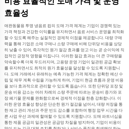
비용 효율적인 도매 가격 및 운영
효율성
애완동물용 투명 냉음료 컵의 도매 가격 체계는 기업이 경쟁력 있는
가격 책정과 건강한 이익률을 유지하면서 음료 서비스 운영을 최적화
할 수 있도록 해주는 실질적인 경제적 이점을 제공합니다. 대량 구매
력을 통해 기업은 소매 구매나 소량 구매에 비해 단위당 비용을 상당
히 낮출 수 있어, 즉각적인 원가 절감 효과를 얻고 이는 곧 순이익에 직
접적인 긍정적 영향을 미칩니다. 이러한 절감 효과는 더 큰 구매량을
약속할수록 더욱 두드러지며, 고용량 운영 기업이 일관된 공급 확보
를 유지하면서도 최적의 원가 효율성을 달성할 수 있도록 지원합니
다. 도매 거래에서 유래하는 예측 가능한 가격 체계는 정확한 예산 수
립 및 재무 계획 수립을 가능하게 하여, 기업이 현금 흐름과 운영 비용
을 보다 효과적으로 관리할 수 있도록 돕습니다. 또한 단위당 포장 및
운송 비용 감소는 여러 차례의 소량 주문에 따르는 운송비 증가와 포
장 폐기물 문제를 완화함으로써 경제적 이점을 한층 강화합니다. 이
러한 운영 효율성 향상은 단순한 원가 절감을 넘어서, 대량 저장을 통
한 재고 관리 개선과 주문 빈도 감소를 포함하여 행정 업무 시간을 다
른 사업 우선 과제에 할애할 수 있도록 지원합니다. 도매 파트너십을
통한 제품 공급의 일관성은 공급망 차질을 방지하여, 기업이 비용이
많이 드는 긴급 대체 조치를 취하거나 서비스 품질을 희생해야 하는