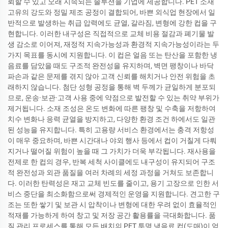
뢰할 수 있고 오래 지속되는 솔루션을 기업에 제공합니다. PET 소재
고유의 강도와 정밀 제조 공정이 결합되어, 바쁜 외식업 현장에서 일
반적으로 발생하는 취급 압력에도 균열, 갈라짐, 변형에 강한 컵을 구
현합니다. 이러한 내구성은 직접적으로 교체 비용 절감과 폐기물 발
생 감소로 이어져, 재정적 지속가능성과 환경적 지속가능성이라는 두
가지 목표를 동시에 지원합니다. 이 컵은 얼음 또는 탄산을 포함한 냉
음료를 담았을 때도 구조적 완전성을 유지하며, 벽면 팽창이나 바닥
파손과 같은 문제를 겪지 않아 고객 신뢰를 해치거나 안전 위험을 초
래하지 않습니다. 첨단 성형 공정을 통해 벽 두께가 균일하게 분포되
므로, 운송·보관·고객 사용 중에 약점으로 발전할 수 있는 취약 부위가
제거됩니다. 소재 조성은 온도 변화에 따른 팽창 및 수축을 저항하여
치수 변화나 응력 균열을 방지하고, 다양한 환경 조건 하에서도 일관
된 성능을 유지합니다. 특히 고용량 서비스 환경에서는 충격 저항성
이 매우 중요하며, 바쁜 시간대나 야외 행사 등에서 컵이 거칠게 다뤄
지거나 떨어질 위험이 높을 때 그 가치가 더욱 부각됩니다. 재사용을
전제로 한 컵의 경우, 반복 세척 사이클에도 내구성이 유지되어 구조
적 완전성과 외관 품질을 여러 차례의 세정 과정을 거쳐도 보존합니
다. 이러한 탄력성은 재고 교체 빈도를 줄이고, 용기 고장으로 인한 서
비스 중단을 최소화함으로써 경제적인 운영을 지원합니다. 견고한 구
조는 또한 쌓기 및 보관 시 압착이나 변형에 대한 우려 없이 효율적인
적재를 가능하게 하여 창고 및 저장 공간 활용률을 극대화합니다. 품
질 관리 프로세스를 통해 모든 배치의 PET 투명 냉음료 컵(도매)이 엄