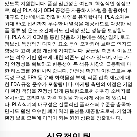
있도록 지원합니다. 품질 일관성은 여전히 핵심적인 장점으
로, 최신 PLA 식기 OEM 공정은 자동화 시스템을 활용하여
대규모 양산에서도 정밀한 사양을 유지합니다. PLA 소재는
최대 85도 섭씨까지 우수한 내열성을 제공하므로 다양한 식
품 종류 및 온도 조건에서도 신뢰성 있는 성능을 보장합니
다. PLA 식기 OEM을 통한 맞춤화 기능에는 색상 일치, 로고
엠보싱, 독창적인 디자인 요소 등이 포함되어 브랜드 인지도
향상과 고객 경험 개선에 기여합니다. 공급망 측면의 이점으
로는 석유 기반 원료에 대한 의존도 감소가 있으며, 이는 가
격 안정성을 확보하고 변동성이 큰 석유 시장의 급등락에 대
한 리스크를 완화시켜 줍니다. 안전성 측면의 이점으로는 무
독성 구성, BPA 등 유해 화학물질 부재, 식품 접촉 재료에 대
한 FDA 규정 준수가 포함됩니다. 마케팅 측면의 이점은 기업
이 환경 책임을 진정성 있게 홍보함으로써 친환경 소비자를
유치하고, 프리미엄 가격 책정을 가능하게 하는 데 있습니
다. PLA 식기의 내구성은 전통적인 플라스틱 수준을 충족하
면서도 훨씬 우수한 폐기 처리 옵션을 제공함으로써, 기업과
환경 보호 모두에 이익이 되는 윈윈 상황을 창출합니다.
실용적인 팁