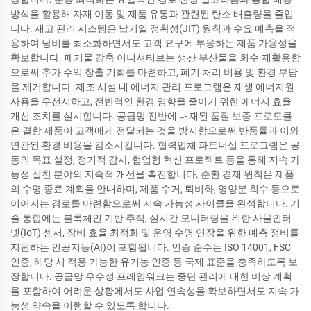
방식을 활용해 자재 이동 및 제품 유통과 관련된 탄소 배출량을 줄입
니다. 재고 관리 시스템은 납기일 정확성(JIT) 원칙과 수요 예측을 적
용하여 낭비를 최소화하면서도 고객 요구에 부응하는 제품 가용성을
확보합니다. 폐기물 감축 이니셔티브는 생산 부산물을 회수·재활용함
으로써 추가 수익 창출 기회를 마련하고, 폐기 처리 비용 및 환경 부담
을 제거합니다. 제조 시설 내 에너지 관리 프로그램은 재생 에너지원
사용을 우선시하고, 전반적인 환경 영향을 줄이기 위한 에너지 효율
개선 조치를 실시합니다. 공급망 전반에 내재된 품질 보증 프로토콜
은 결함 제품이 고객에게 전달되는 것을 방지함으로써 반품률과 이와
연관된 환경 비용을 감소시킵니다. 협력업체 파트너십 프로그램은 공
동의 목표 설정, 정기적 감사, 협업형 혁신 프로젝트 등을 통해 지속 가
능성 실천 분야의 지속적 개선을 촉진합니다. 순환 경제 원칙은 제품
의 수명 종료 계획을 안내하며, 제품 수거, 퇴비화, 영양분 회수 등으로
이어지는 경로를 마련함으로써 지속 가능성 사이클을 완성합니다. 기
술 통합에는 블록체인 기반 추적, 실시간 모니터링을 위한 사물인터
넷(IoT) 센서, 장비 효율 최적화 및 운영 수명 연장을 위한 예측 정비를
지원하는 인공지능(AI)이 포함됩니다. 인증 준수는 ISO 14001, FSC
인증, 해당 시 적용 가능한 유기농 인증 등 국제 표준을 충족하도록 보
장합니다. 공급망 우수성 프레임워크는 중단 관리에 대한 비상 계획
을 포함하여 어려운 상황에서도 사업 연속성을 확보하면서도 지속 가
능성 약속을 이행할 수 있도록 합니다.