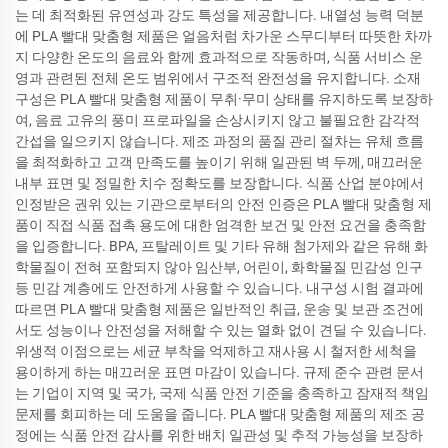
는 데 최적화된 유연성과 강도 특성을 제공합니다. 내열성 능력 덕분
에 PLA 빨대 맞춤형 제품은 얼음처럼 차가운 스무디부터 따뜻한 차까
지 다양한 온도의 음료와 함께 효과적으로 작동하며, 식품 서비스 운
영과 관련된 전체 온도 범위에서 구조적 완전성을 유지합니다. 소재
구성은 PLA 빨대 맞춤형 제품이 무취·무미 상태를 유지하도록 보장하
여, 음료 고유의 풍미 프로파일을 손상시키지 않고 불필요한 감각적
간섭을 일으키지 않습니다. 제조 과정의 품질 관리 절차는 유체 흐름
을 최적화하고 고객 만족도를 높이기 위해 일관된 벽 두께, 매끄러운
내부 표면 및 정밀한 치수 정확도를 보장합니다. 식품 산업 분야에서
인정받은 권위 있는 기관으로부터의 안전 인증은 PLA 빨대 맞춤형 제
품이 직접 식품 접촉 용도에 대한 엄격한 보건 및 안전 요건을 충족함
을 입증합니다. BPA, 프탈레이트 및 기타 유해 첨가제와 같은 유해 화
학물질이 전혀 포함되지 않아 임산부, 어린이, 화학물질 민감성 인구
등 민감 계층에도 안전하게 사용할 수 있습니다. 내구성 시험 결과에
따르면 PLA 빨대 맞춤형 제품은 일반적인 취급, 운송 및 보관 조건에
서도 성능이나 안전성을 저해할 수 있는 열화 없이 견딜 수 있습니다.
위생적 이점으로는 세균 부착을 억제하고 재사용 시 철저한 세척을
용이하게 하는 매끄러운 표면 마감이 있습니다. 규제 준수 관련 문서
는 기업이 지역 및 국가, 국제 식품 안전 기준을 충족하고 잠재적 책임
문제를 회피하는 데 도움을 줍니다. PLA 빨대 맞춤형 제품의 제조 공
정에는 식품 안전 감사를 위한 배치 일관성 및 추적 가능성을 보장하