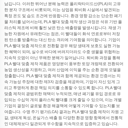
남깁니다. 이러한 뛰어난 분해 능력은 폴리락타이드산(PLA)의 고유
한 분자 구조에서 비롯되며, 이는 상업용 퇴비화 시설에서 발견되는
특정 온도 및 습도 조건에 반응합니다. 환경 영향 감소는 단순한 폐기
물 처리를 넘어서는데, PLA 빨대 맞춤 제작 생산 과정은 석유 기반 플
라스틱 제조에 비해 훨씬 낮은 탄소 배출량을 발생시킵니다. 재생 가
능한 자원에서 유래한다는 점은, 이 빨대들이 화석 연료로부터 저장
된 탄소를 방출하는 대신 탄소 격리에 기여함을 의미합니다. 기업이
PLA 빨대 맞춤 제작으로 전환할 경우 해양 생태계 보호도 실현 가능
한 혜택이 되며, 실수로 바다에 버려지더라도 수중 생물을 위협하는
지속적 오염이 아닌 무해한 분해가 일어납니다. 퇴비화 과정을 통해
PLA 빨대 맞춤 제작 제품은 영양분이 풍부한 토양 개량제로 전환되어
농업 생산성을 지원하고, 여러 산업에 이익을 주는 순환 경제 모델을
창출합니다. PLA 빨대 맞춤 제작과 함께 제공되는 환경 인증서는 지
속 가능성 주장에 대한 제3자 검증을 제공하여, 기업이 자신 있게 그
리고 투명하게 환경 책임 의지를 소통할 수 있도록 합니다. PLA 빨대
맞춤 제작의 광범위한 채택이 누적되면, 매년 폐기물 유입 경로로 유
입되는 수십억 개의 플라스틱 빨대를 크게 줄일 수 있으며, 이는 개별
기업의 결정이 글로벌 환경 해결책에 어떻게 기여할 수 있는지를 보
여줍니다. 수명 주기 평가(LCA) 결과는 PLA 빨대 맞춤 제작이 자원 고
갈, 생태계 독성, 온실가스 배출 등 다양한 환경 영향 항목에서 전통적
인 대체재보다 일관되게 우수함을 지속적으로 입증하고 있습니다.