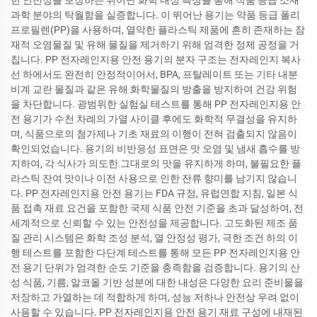
한 안전성을 보장하는 뛰어난 화학 내성 특성을 통해 식품 등급 소재
과학 분야의 탁월함을 실증합니다. 이 뛰어난 용기는 약품 등급 폴리
프로필렌(PP)을 사용하며, 열악한 플라스틱 제품에 흔히 존재하는 잠
재적 오염물질 및 유해 물질을 제거하기 위해 엄격한 정제 공정을 거
칩니다. PP 전자레인지용 안전 용기의 분자 구조는 전자레인지 복사
선 하에서도 완전히 안정적이어서, BPA, 프탈레이트 또는 기타 내분
비계 교란 물질과 같은 유해 화학물질의 방출을 방지하여 건강 위험
을 차단합니다. 광범위한 실험실 테스트를 통해 PP 전자레인지용 안
전 용기가 수천 차례의 가열 사이클 후에도 화학적 무결성을 유지하
며, 식품으로의 첨가제나 기초 재료의 이행이 전혀 검출되지 않음이
확인되었습니다. 용기의 비반응성 표면은 맛 오염 및 냄새 흡수를 방
지하여, 각 식사가 의도한 그대로의 맛을 유지하게 하며, 불필요한 플
라스틱 잔여 맛이나 이전 사용으로 인한 잔류 향미를 남기지 않습니
다. PP 전자레인지용 안전 용기는 FDA 규정, 유럽연합 지침, 일본 식
품 접촉 재료 요건을 포함한 국제 식품 안전 기준을 초과 달성하여, 전
세계적으로 신뢰할 수 있는 안전성을 제공합니다. 고도화된 제조 품
질 관리 시스템은 화학 조성 분석, 열 안정성 평가, 극한 조건 하의 이
행 테스트를 포함한 다단계 테스트를 통해 모든 PP 전자레인지용 안
전 용기 단위가 엄격한 순도 기준을 충족함을 검증합니다. 용기의 산
성 식품, 기름, 알코올 기반 성분에 대한 내성은 다양한 요리 준비물을
저장하고 가열하는 데 적합하게 하며, 성능 저하나 안전상 우려 없이
사용할 수 있습니다. PP 전자레인지용 안전 용기 재료 구성에 내재된