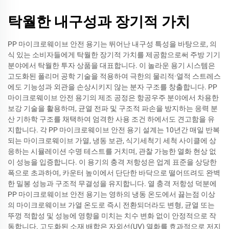
탁월한 내구성과 장기적 가치
PP 마이크로웨이브 안전 용기는 뛰어난 내구성 특성을 바탕으로, 의
식 있는 소비자들에게 탁월한 장기적 가치를 제공함으로써 주방 기기
분야에서 탁월한 투자 상품을 대표합니다. 이 놀라운 용기 시스템은
고도화된 폴리머 공학 기술을 적용하여 극한의 물리적·열적 스트레스
에도 기능성과 외관을 손상시키지 않는 분자 구조를 창출합니다. PP
마이크로웨이브 안전 용기의 제조 공정은 항공우주 분야에서 차용한
보강 기술을 활용하며, 균열 전파 및 구조적 파손을 방지하는 응력 분
산 기하학 구조를 채택하여 엄격한 사용 조건 하에서도 견고함을 유
지합니다. 각 PP 마이크로웨이브 안전 용기 설계는 10년간 매일 반복
되는 마이크로웨이브 가열, 냉동 보관, 식기세척기 세척 사이클에 상
응하는 시뮬레이션 수명 테스트를 거치며, 관찰 가능한 열화 현상 없
이 성능을 입증합니다. 이 용기의 충격 저항성은 업계 표준을 상당한
폭으로 초과하여, 카운터 높이에서 단단한 바닥으로 떨어뜨려도 완벽
한 밀봉 성능과 구조적 무결성을 유지합니다. 열 충격 저항성 덕분에
PP 마이크로웨이브 안전 용기는 영하의 냉동 온도에서 끓는점 이상
의 마이크로웨이브 가열 온도로 즉시 전환되더라도 변형, 균열 또는
뚜껑 적합성 및 성능에 영향을 미치는 치수 변화 없이 안정적으로 작
동합니다. 고도화된 소재 배합은 자외선(UV) 열화를 효과적으로 저지