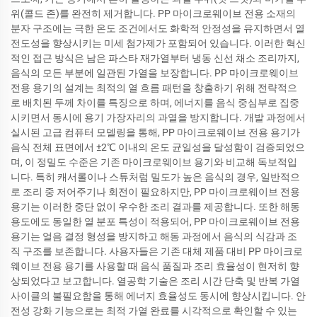
위(콜드 존)를 완전히 제거합니다. PP 마이크로웨이브 전용 소재의
분자 구조에는 극한 온도 조건에서도 화학적 안정성을 유지하면서 열
전도성을 향상시키는 미세 첨가제가 포함되어 있습니다. 이러한 혁신
적인 접근 방식은 남은 파스타 재가열부터 냉동 신선 채소 조리까지,
음식의 모든 부분에 일관된 가열을 보장합니다. PP 마이크로웨이브
전용 용기의 설계는 최적의 열 흐름 패턴을 창출하기 위해 전략적으
로 배치된 두께 차이를 특징으로 하며, 에너지를 음식 중심부로 집중
시키면서 동시에 용기 가장자리의 과열을 방지합니다. 개발 과정에서
실시된 고급 컴퓨터 모델링을 통해, PP 마이크로웨이브 전용 용기가
음식 전체 표면에서 ±2℃ 이내의 온도 균일성을 달성함이 검증되었으
며, 이 정밀도 수준은 기존 마이크로웨이브 용기와 비교해 독보적입
니다. 특히 캐서롤이나 스튜처럼 밀도가 높은 음식의 경우, 일반적으
로 조리 중 저어주기나 회전이 필요하지만, PP 마이크로웨이브 전용
용기는 이러한 중단 없이 우수한 조리 결과를 제공합니다. 또한 해동
용도에도 동일한 열 분포 특성이 적용되어, PP 마이크로웨이브 전용
용기는 얼음 결정 형성을 방지하고 해동 과정에서 음식의 식감과 조
직 구조를 보존합니다. 사용자들은 기존 대체 제품 대비 PP 마이크로
웨이브 전용 용기를 사용할 때 음식 품질과 조리 효율성이 현저히 향
상되었다고 보고합니다. 열공학 기술은 조리 시간 단축 및 반복 가열
사이클의 불필요함을 통해 에너지 효율성도 동시에 향상시킵니다. 안
전성 강화 기능으로는 최적 가열 완료를 시각적으로 확인할 수 있는