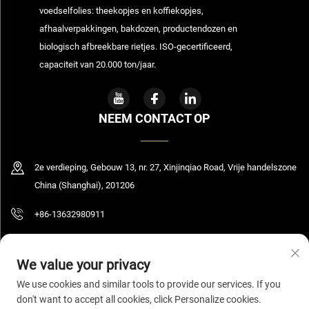
voedselfolies: theekopjes en koffiekopjes,
afhaalverpakkingen, bakdozen, productendozen en
biologisch afbreekbare rietjes. ISO-gecertificeerd,
capaciteit van 20.000 ton/jaar.
NEEM CONTACT OP
2e verdieping, Gebouw 13, nr. 27, Xinjinqiao Road, Vrije handelszone
China (Shanghai), 201206
+86-13632980911
[email protected]
We value your privacy
We use cookies and similar tools to provide our services. If you
don't want to accept all cookies, click Personalize cookies.
Copyright © 2026 Shanghai Bolooming Technology Co., Ltd. Alle rechten