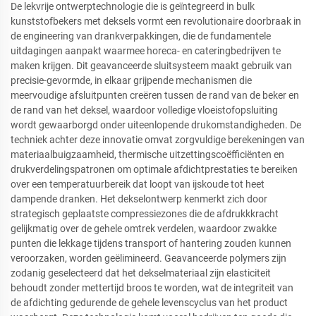
De lekvrije ontwerptechnologie die is geïntegreerd in bulk
kunststofbekers met deksels vormt een revolutionaire doorbraak in
de engineering van drankverpakkingen, die de fundamentele
uitdagingen aanpakt waarmee horeca- en cateringbedrijven te
maken krijgen. Dit geavanceerde sluitsysteem maakt gebruik van
precisie-gevormde, in elkaar grijpende mechanismen die
meervoudige afsluitpunten creëren tussen de rand van de beker en
de rand van het deksel, waardoor volledige vloeistofopsluiting
wordt gewaarborgd onder uiteenlopende drukomstandigheden. De
techniek achter deze innovatie omvat zorgvuldige berekeningen van
materiaalbuigzaamheid, thermische uitzettingscoëfficiënten en
drukverdelingspatronen om optimale afdichtprestaties te bereiken
over een temperatuurbereik dat loopt van ijskoude tot heet
dampende dranken. Het dekselontwerp kenmerkt zich door
strategisch geplaatste compressiezones die de afdrukkkracht
gelijkmatig over de gehele omtrek verdelen, waardoor zwakke
punten die lekkage tijdens transport of hantering zouden kunnen
veroorzaken, worden geëlimineerd. Geavanceerde polymers zijn
zodanig geselecteerd dat het dekselmateriaal zijn elasticiteit
behoudt zonder mettertijd broos te worden, wat de integriteit van
de afdichting gedurende de gehele levenscyclus van het product