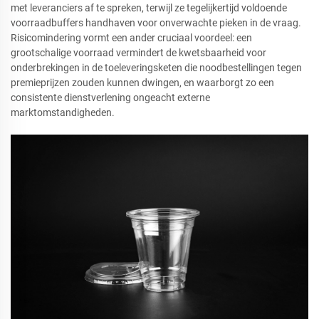
met leveranciers af te spreken, terwijl ze tegelijkertijd voldoende
voorraadbuffers handhaven voor onverwachte pieken in de vraag.
Risicomindering vormt een ander cruciaal voordeel: een
grootschalige voorraad vermindert de kwetsbaarheid voor
onderbrekingen in de toeleveringsketen die noodbestellingen tegen
premieprijzen zouden kunnen dwingen, en waarborgt zo een
consistente dienstverlening ongeacht externe
marktomstandigheden.