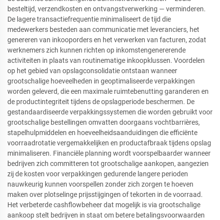
besteltijd, verzendkosten en ontvangstverwerking — verminderen.
De lagere transactiefrequentie minimaliseert de tijd die
medewerkers besteden aan communicatie met leveranciers, het
genereren van inkooporders en het verwerken van facturen, zodat
werknemers zich kunnen richten op inkomstengenererende
activiteiten in plaats van routinematige inkoopklussen. Voordelen
op het gebied van opslagconsolidatie ontstaan wanneer
grootschalige hoeveelheden in geoptimaliseerde verpakkingen
worden geleverd, die een maximale ruimtebenutting garanderen en
de productintegriteit tijdens de opslagperiode beschermen. De
gestandaardiseerde verpakkingssystemen die worden gebruikt voor
grootschalige bestellingen omvatten doorgaans vochtbarrières,
stapelhulpmiddelen en hoeveelheidsaanduidingen die efficiënte
voorraadrotatie vergemakkelijken en productafbraak tijdens opslag
minimaliseren. Financiële planning wordt voorspelbaarder wanneer
bedrijven zich committeren tot grootschalige aankopen, aangezien
zij de kosten voor verpakkingen gedurende langere perioden
nauwkeurig kunnen voorspellen zonder zich zorgen te hoeven
maken over plotselinge prijsstijgingen of tekorten in de voorraad.
Het verbeterde cashflowbeheer dat mogelijk is via grootschalige
aankoop stelt bedrijven in staat om betere betalingsvoorwaarden