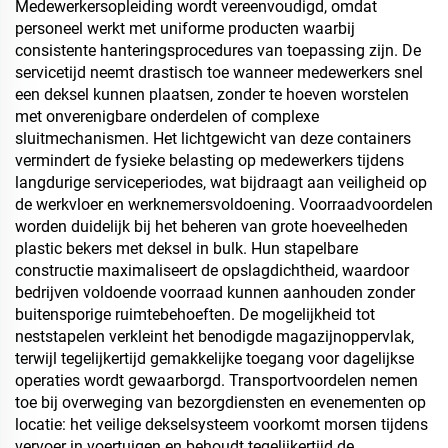
Medewerkersopleiding wordt vereenvoudigd, omdat
personeel werkt met uniforme producten waarbij
consistente hanteringsprocedures van toepassing zijn. De
servicetijd neemt drastisch toe wanneer medewerkers snel
een deksel kunnen plaatsen, zonder te hoeven worstelen
met onverenigbare onderdelen of complexe
sluitmechanismen. Het lichtgewicht van deze containers
vermindert de fysieke belasting op medewerkers tijdens
langdurige serviceperiodes, wat bijdraagt aan veiligheid op
de werkvloer en werknemersvoldoening. Voorraadvoordelen
worden duidelijk bij het beheren van grote hoeveelheden
plastic bekers met deksel in bulk. Hun stapelbare
constructie maximaliseert de opslagdichtheid, waardoor
bedrijven voldoende voorraad kunnen aanhouden zonder
buitensporige ruimtebehoeften. De mogelijkheid tot
neststapelen verkleint het benodigde magazijnoppervlak,
terwijl tegelijkertijd gemakkelijke toegang voor dagelijkse
operaties wordt gewaarborgd. Transportvoordelen nemen
toe bij overweging van bezorgdiensten en evenementen op
locatie: het veilige dekselsysteem voorkomt morsen tijdens
vervoer in voertuigen en behoudt tegelijkertijd de