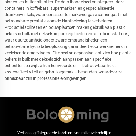
binnen- en buitensituaties. De detailhandelsector integreert deze
containers in koffiebars, supermarkten en gespecialiseerde
drankenwinkels, waar consistente merkweergave samengaat met
betrouwbare prestaties om de klantbeleving te verbeteren.
Productiefaciliteiten en bouwplaatsen maken gebruik van plastic
bekers in bulk met deksels in pauzegebieden en veiligheidsstations,
waar duurzaamheid onder zware omstandigheden een
betrouwbare hydratatieoplossing garandeert voor werknemers in
veeleisende omgevingen. Elke sectortoepassing laat zien hoe plastic
bekers in bulk met deksels zich aanpassen aan specifieke
behoeften, terwijl ze hun kernvoordelen – betrouwbaarheid,
kosteneffectiviteit en gebruiksgemak – behouden, waardoor ze
onmisbaar zijn in professionele omgevingen.
Verticaal geïntegreerde fabrikant van milieuvriendelijke