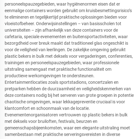
personeelspauzegebieden, waar hygiënenormen eisen dat er
eenmalige containers worden gebruikt om kruisbesmettingsrisico’s
te elimineren en tegelijkertijd praktische oplossingen bieden voor
vloeistofbeheer. Onderwijsinstellingen – van basisscholen tot
universiteiten – zijn afhankelijk van deze containers voor de
cafetaria, speciale evenementen en buitensportactiviteiten, waar
bezorgdheid over breuk maakt dat traditioneel glas ongeschikt is
voor de veiligheid van leerlingen. De zakelijke omgeving gebruikt
plastic bekers in bulk met deksels voor vergaderingen, conferenties,
trainingen en personeelspauzegebieden, waar professionele
uitstraling samengaat met praktische functionaliteit om
productieve werkomgevingen te ondersteunen.
Entertainmentlocaties zoals sportstadions, concertzalen en
pretparken hebben de duurzaamheid en veiligheidskenmerken van
deze containers nodig bij het serveren van grote groepen in potentie
chaotische omgevingen, waar lekkagepreventie cruciaal is voor
klantcomfort en schoonmaak van de locatie.
Evenementenorganisatoren vertrouwen op plastic bekers in bulk
met deksels voor bruiloften, festivals, beurzen en
gemeenschapsbijeenkomsten, waar een elegante uitstraling moet
samenbestaan met praktische serveringsvereisten in diverse