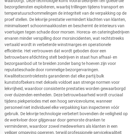
waarborgt. Deze technologie komt vooral bedrijven ten goede die
bezorgdiensten exploiteren, waarbij trillingen tijdens transport en
temperatuurschommelingen de integriteit van de verpakking op de
proef stellen. De lekvrije prestatie vermindert klachten van klanten,
minimaliseert schoonmaakkosten en beschermt de interieurs van
voertuigen tegen schade door morsen. Horeca- en cateringbedrijven
ervaren minder verspilling door morsincidenten, wat rechtstreeks
vertaald wordt in verbeterde winstmarges en operationele
efficiëntie. Het vertrouwen dat wordt geboden door een
betrouwbare afdichting stelt bedrijven in staat hun afhaal- en
bezorgaanbod uit te breiden zonder bang te hoeven zijn voor
reputatieschade door rommelige bezorgervaringen.
Kwaliteitscontroletests garanderen dat elke partij bulk
kunststofbekers met deksels voldoet aan strenge normen voor
lekvrijheid, waardoor consistente prestaties worden gewaarborgd
over duizenden eenheden. Deze betrouwbaarheid wordt cruciaal
tijdens piekperiodes met een hoog servicevolume, wanneer
personeel niet individueel elke verpakking kan inspecteren vóór
gebruik. De lekvrije technologie verbetert bovendien de veiligheid op
de werkvloer door glijgevaar door gemorste dranken te
verminderen, waardoor zowel medewerkers als klanten in een
veiliger omgeving opereren, terwijl professionele servicekwaliteit