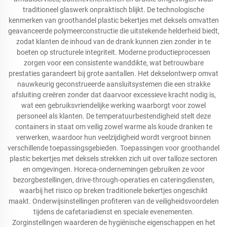
traditioneel glaswerk onpraktisch blijkt. De technologische
kenmerken van groothandel plastic bekertjes met deksels omvatten
geavanceerde polymeerconstructie die uitstekende helderheid biedt,
zodat klanten de inhoud van de drank kunnen zien zonder in te
boeten op structurele integriteit. Moderne productieprocessen
zorgen voor een consistente wanddikte, wat betrouwbare
prestaties garandeert bij grote aantallen. Het dekselontwerp omvat
nauwkeurig geconstrueerde aansluitsystemen die een strakke
afsluiting creëren zonder dat daarvoor excessieve kracht nodig is,
wat een gebruiksvriendelijke werking waarborgt voor zowel
personeel als klanten. De temperatuurbestendigheid stelt deze
containers in staat om veilig zowel warme als koude dranken te
verwerken, waardoor hun veelzijdigheid wordt vergroot binnen
verschillende toepassingsgebieden. Toepassingen voor groothandel
plastic bekertjes met deksels strekken zich uit over talloze sectoren
en omgevingen. Horeca-ondernemingen gebruiken ze voor
bezorgbestellingen, drive-through-operaties en cateringdiensten,
waarbij het risico op breken traditionele bekertjes ongeschikt
maakt. Onderwijsinstellingen profiteren van de veiligheidsvoordelen
tijdens de cafetariadienst en speciale evenementen.
Zorginstellingen waarderen de hygiënische eigenschappen en het