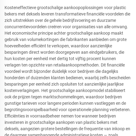
Kosteneffectieve grootschalige aankoopoplossingen voor plastic
bekers met deksels leveren transformatieve financiële voordelen die
zich uitstrekken over de gehele bedrijfsvoering en duurzame
concurrentievoordelen creëren voor organisaties van alle omvang.
Het economische principe achter grootschalige aankoop maakt
gebruik van volumekortingen die fabrikanten aanbieden om grote
hoeveelheden efficiënt te verkopen, waardoor aanzienlijke
besparingen direct worden doorgegeven aan eindgebruikers, die
hun kosten per eenheid met dertig tot vijftig procent kunnen
verlagen ten opzichte van retailaankoopmethoden. Dit financiële
voordeel wordt bijzonder duidelijk voor bedrijven die dagelijks
honderden of duizenden klanten bedienen, waarbij zelfs bescheiden
besparingen per eenheid zich opsluiten tot aanzienlijke jaarlijkse
kostenverlagingen. Het grootschalige aankoopmodel stabiliseert
ook de prijzen tegen marktschommelingen, waardoor bedrijven
gunstige tarieven voor langere perioden kunnen vastleggen en de
begrotingsvoorspelbaarheid voor operationele planning verbeteren.
Efficiënties in voorraadbeheer nemen toe wanneer bedrijven
investeren in grootschalige aankopen van plastic bekers met
deksels, aangezien grotere bestellingen de frequentie van inkoop en
de daarmee samenhangende administratieve kosten — zoals