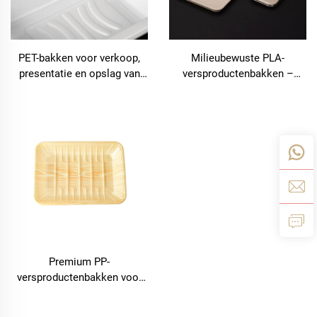
PET-bakken voor verkoop,
Milieubewuste PLA-
presentatie en opslag van
versproductenbakken –
vers fruit en groenten
duurzaam presenteren,
verkopen en opslaan
Premium PP-
versproductenbakken voor
fruit, groenten en vlees