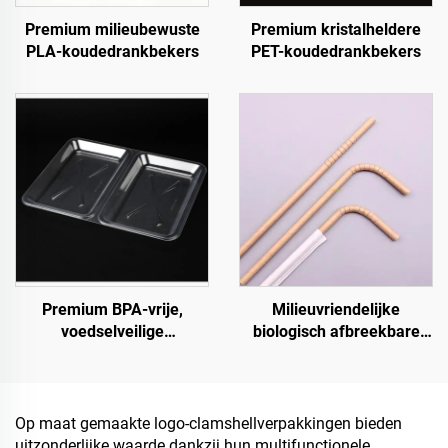
Premium milieubewuste
Premium kristalheldere
PLA-koudedrankbekers
PET-koudedrankbekers
Premium BPA-vrije,
Milieuvriendelijke
voedselveilige
biologisch afbreekbare
klapcontainers voor
rietjes – de
afhaalmaaltijden en
verantwoordelijke keuze
voedselopslag
Op maat gemaakte logo-clamshellverpakkingen bieden
uitzonderlijke waarde dankzij hun multifunctionele