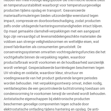
hebben een meervoudige laagopbouw die thermische isolatie biedt
en temperatuurstabiliteit waarborgt voor temperatuurgevoelige
producten tijdens opslag en transport. Geavanceerde
materiaalformuleringen bieden uitzonderlijke weerstand tegen
impact, compressie en doorboorbeschadiging, zodat producten
zelfs onder uitdagende hanteringsomstandigheden intact blijven.
Op maat gemaakte clamshell-verpakkingen met een aangepast
logo zijn vervaardigd uit levensmiddelengeschikte materialen die
voldoen aan strenge veiligheidsnormen en wettelijke eisen, wat
zowel fabrikanten als consumenten geruststelt. De
conserveringssystemen omvatten vochtreguleringsfuncties die het
vochtgehalte binnen de verpakking regelen, waardoor
productafbraak wordt voorkomen en de houdbaarheid aanzienlijk
wordt verlengd. Gespecialiseerde barrièrelagen beschermen tegen
UV-straling en oxidatie, waardoor kleur, structuur en
voedingswaarde van het product gedurende langere periodes
worden behouden. Het verpakkingsontwerp omvat, indien nodig,
ventilatieopties die een gecontroleerde luchtstroming toestaan om
condensvorming te voorkomen terwijl de versheid wordt behouden.
Antistatische eigenschappen bij elektronische producten
beschermen gevoelige componenten tegen schade door
elektrostatische ontlading tijdens hantering en opslag. De anti-