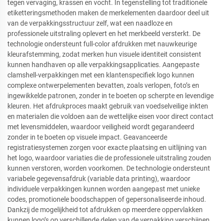
tegen vervaging, krassen en vocht. In tegenstelling tot traditionele
etiketteringsmethoden maken de merkelementen daardoor deel uit
van de verpakkingsstructuur zelf, wat een naadloze en
professionele uitstraling oplevert en het merkbeeld versterkt. De
technologie ondersteunt full-color afdrukken met nauwkeurige
kleurafstemming, zodat merken hun visuele identiteit consistent
kunnen handhaven op alle verpakkingsapplicaties. Aangepaste
clamshell-verpakkingen met een klantenspecifiek logo kunnen
complexe ontwerpelementen bevatten, zoals verlopen, foto’s en
ingewikkelde patronen, zonder in te boeten op scherpte en levendige
kleuren. Het afdrukproces maakt gebruik van voedselveilige inkten
en materialen die voldoen aan de wettelijke eisen voor direct contact
met levensmiddelen, waardoor veiligheid wordt gegarandeerd
zonder in te boeten op visuele impact. Geavanceerde
registratiesystemen zorgen voor exacte plaatsing en uitlijning van
het logo, waardoor variaties die de professionele uitstraling zouden
kunnen verstoren, worden voorkomen. De technologie ondersteunt
variabele gegevensafdruk (variable data printing), waardoor
individuele verpakkingen kunnen worden aangepast met unieke
codes, promotionele boodschappen of gepersonaliseerde inhoud.
Dankzij de mogelijkheid tot afdrukken op meerdere oppervlakken
kunnen logo’s op verschillende delen van de verpakking verschijnen,