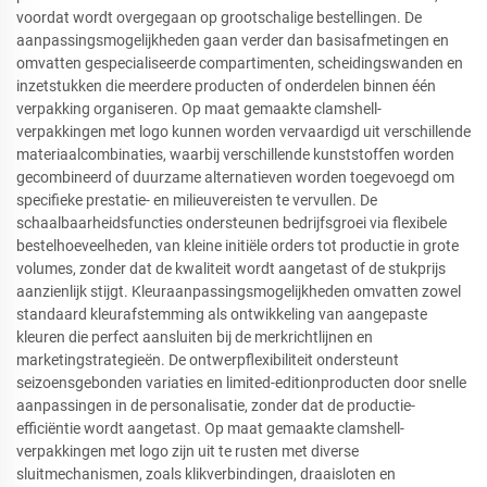
voordat wordt overgegaan op grootschalige bestellingen. De
aanpassingsmogelijkheden gaan verder dan basisafmetingen en
omvatten gespecialiseerde compartimenten, scheidingswanden en
inzetstukken die meerdere producten of onderdelen binnen één
verpakking organiseren. Op maat gemaakte clamshell-
verpakkingen met logo kunnen worden vervaardigd uit verschillende
materiaalcombinaties, waarbij verschillende kunststoffen worden
gecombineerd of duurzame alternatieven worden toegevoegd om
specifieke prestatie- en milieuvereisten te vervullen. De
schaalbaarheidsfuncties ondersteunen bedrijfsgroei via flexibele
bestelhoeveelheden, van kleine initiële orders tot productie in grote
volumes, zonder dat de kwaliteit wordt aangetast of de stukprijs
aanzienlijk stijgt. Kleuraanpassingsmogelijkheden omvatten zowel
standaard kleurafstemming als ontwikkeling van aangepaste
kleuren die perfect aansluiten bij de merkrichtlijnen en
marketingstrategieën. De ontwerpflexibiliteit ondersteunt
seizoensgebonden variaties en limited-editionproducten door snelle
aanpassingen in de personalisatie, zonder dat de productie-
efficiëntie wordt aangetast. Op maat gemaakte clamshell-
verpakkingen met logo zijn uit te rusten met diverse
sluitmechanismen, zoals klikverbindingen, draaisloten en