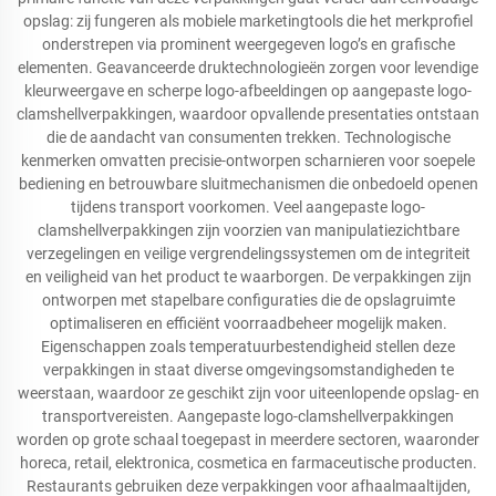
opslag: zij fungeren als mobiele marketingtools die het merkprofiel
onderstrepen via prominent weergegeven logo’s en grafische
elementen. Geavanceerde druktechnologieën zorgen voor levendige
kleurweergave en scherpe logo-afbeeldingen op aangepaste logo-
clamshellverpakkingen, waardoor opvallende presentaties ontstaan
die de aandacht van consumenten trekken. Technologische
kenmerken omvatten precisie-ontworpen scharnieren voor soepele
bediening en betrouwbare sluitmechanismen die onbedoeld openen
tijdens transport voorkomen. Veel aangepaste logo-
clamshellverpakkingen zijn voorzien van manipulatiezichtbare
verzegelingen en veilige vergrendelingssystemen om de integriteit
en veiligheid van het product te waarborgen. De verpakkingen zijn
ontworpen met stapelbare configuraties die de opslagruimte
optimaliseren en efficiënt voorraadbeheer mogelijk maken.
Eigenschappen zoals temperatuurbestendigheid stellen deze
verpakkingen in staat diverse omgevingsomstandigheden te
weerstaan, waardoor ze geschikt zijn voor uiteenlopende opslag- en
transportvereisten. Aangepaste logo-clamshellverpakkingen
worden op grote schaal toegepast in meerdere sectoren, waaronder
horeca, retail, elektronica, cosmetica en farmaceutische producten.
Restaurants gebruiken deze verpakkingen voor afhaalmaaltijden,