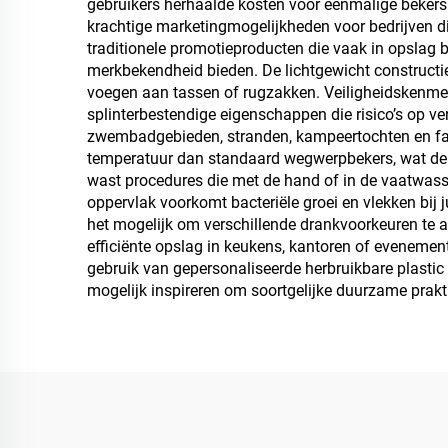
gebruikers herhaalde kosten voor eenmalige bekers v
krachtige marketingmogelijkheden voor bedrijven di
traditionele promotieproducten die vaak in opslag 
merkbekendheid bieden. De lichtgewicht constructie 
voegen aan tassen of rugzakken. Veiligheidskenmer
splinterbestendige eigenschappen die risico’s op ve
zwembadgebieden, stranden, kampeertochten en fa
temperatuur dan standaard wegwerpbekers, wat de 
wast procedures die met de hand of in de vaatwass
oppervlak voorkomt bacteriële groei en vlekken bij
het mogelijk om verschillende drankvoorkeuren te a
efficiënte opslag in keukens, kantoren of evenemen
gebruik van gepersonaliseerde herbruikbare plasti
mogelijk inspireren om soortgelijke duurzame prakt