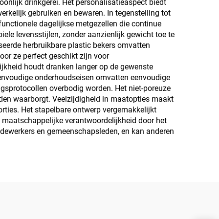
onlijk drinkgerei. Het personalisatieaspect biedt
rkelijk gebruiken en bewaren. In tegenstelling tot
functionele dagelijkse metgezellen die continue
ele levensstijlen, zonder aanzienlijk gewicht toe te
seerde herbruikbare plastic bekers omvatten
or ze perfect geschikt zijn voor
jkheid houdt dranken langer op de gewenste
 Eenvoudige onderhoudseisen omvatten eenvoudige
gsprotocollen overbodig worden. Het niet-poreuze
oden waarborgt. Veelzijdigheid in maatopties maakt
rties. Het stapelbare ontwerp vergemakkelijkt
n maatschappelijke verantwoordelijkheid door het
 medewerkers en gemeenschapsleden, en kan anderen