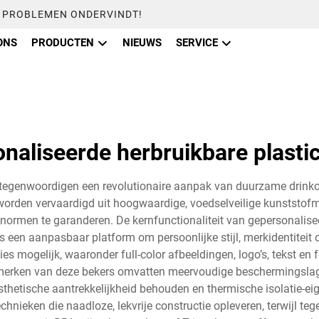
U PROBLEMEN ONDERVINDT!
ONS
PRODUCTEN
NIEUWS
SERVICE
naliseerde herbruikbare plasti
ertegenwoordigen een revolutionaire aanpak van duurzame drin
 worden vervaardigd uit hoogwaardige, voedselveilige kunststo
normen te garanderen. De kernfunctionaliteit van gepersonalisee
een aanpasbaar platform om persoonlijke stijl, merkidentiteit o
 mogelijk, waaronder full-color afbeeldingen, logo’s, tekst en 
nmerken van deze bekers omvatten meervoudige beschermingslag
thetische aantrekkelijkheid behouden en thermische isolatie-ei
nieken die naadloze, lekvrije constructie opleveren, terwijl teg