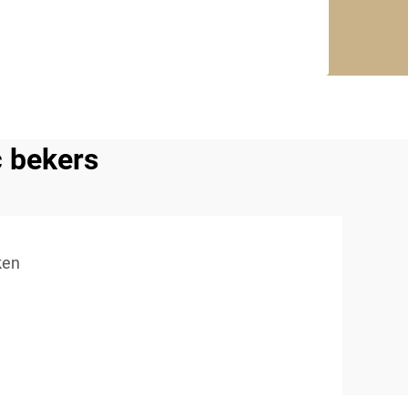
c bekers
ken