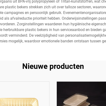
aans uit BPA-vrij polypropyleen of Tritan-kunststoffen, wat ch
 plastic bekers strekken zich uit over talloze sectoren, waaron
le campagnes en persoonlijk gebruik. Evenementenorganisatoren 
als afvalreductie prioriteit hebben. Onderwijsinstellingen pas
vorderen. Zorginstellingen waarderen hun hygiënische eigensc
e herbruikbare plastic bekers in hun serviceaanbod en bieden ga
 wordt verminderd. De veelzijdigheid van personalisatiemogelij
rsies mogelijk, waardoor emotionele banden ontstaan tussen geb
Nieuwe producten