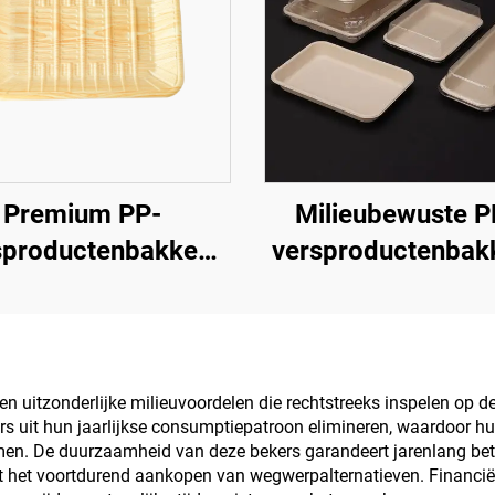
Premium PP-
Milieubewuste P
sproductenbakken
versproductenbak
 fruit, groenten en
duurzaam present
vlees
verkopen en ops
en uitzonderlijke milieuvoordelen die rechtstreeks inspelen op de
rs uit hun jaarlijkse consumptiepatroon elimineren, waardoor h
omen. De duurzaamheid van deze bekers garandeert jarenlang be
t het voortdurend aankopen van wegwerpalternatieven. Financië