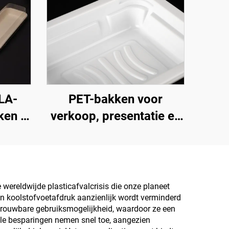
LA-
PET-bakken voor
ken –
verkoop, presentatie en
eren,
opslag van vers fruit en
laan
groenten
 wereldwijde plasticafvalcrisis die onze planeet
un koolstofvoetafdruk aanzienlijk wordt verminderd
trouwbare gebruiksmogelijkheid, waardoor ze een
le besparingen nemen snel toe, aangezien