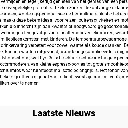
ermijden en tegelijkertijd genieten van het gemak van een perso
e onvergetelijke promotieartikelen zoeken die ontvangers daadwe
belanden, worden gepersonaliseerde herbruikbare plastic bekers 
maakt deze bekers ideaal voor reizen, buitenactiviteiten en mobi
ken die inherent zijn aan kwalitatief hoogwaardige gepersonali
rwondingen ten gevolge van glasalternatieven elimineren, waardo
miliebijeenkomsten met kinderen. De temperatuurbewaarmogeli
drinkervaring verbetert voor zowel warme als koude dranken.
er kunnen worden uitgevoerd, waardoor gecompliceerde reinigin
 juist onderhoud, wat hygiënisch gebruik gedurende langere peri
ccommoderen, van kleine espresso-porties tot grote smoothie-po
tenruimtes waar ruimteoptimalisatie belangrijk is. Het tonen va
c bekers geeft een signaal van milieubewustzijn aan collega’s,
ijken over te nemen.
Laatste Nieuws