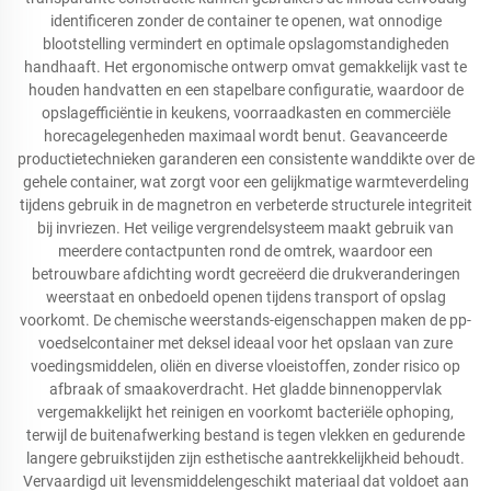
identificeren zonder de container te openen, wat onnodige
blootstelling vermindert en optimale opslagomstandigheden
handhaaft. Het ergonomische ontwerp omvat gemakkelijk vast te
houden handvatten en een stapelbare configuratie, waardoor de
opslagefficiëntie in keukens, voorraadkasten en commerciële
horecagelegenheden maximaal wordt benut. Geavanceerde
productietechnieken garanderen een consistente wanddikte over de
gehele container, wat zorgt voor een gelijkmatige warmteverdeling
tijdens gebruik in de magnetron en verbeterde structurele integriteit
bij invriezen. Het veilige vergrendelsysteem maakt gebruik van
meerdere contactpunten rond de omtrek, waardoor een
betrouwbare afdichting wordt gecreëerd die drukveranderingen
weerstaat en onbedoeld openen tijdens transport of opslag
voorkomt. De chemische weerstands-eigenschappen maken de pp-
voedselcontainer met deksel ideaal voor het opslaan van zure
voedingsmiddelen, oliën en diverse vloeistoffen, zonder risico op
afbraak of smaakoverdracht. Het gladde binnenoppervlak
vergemakkelijkt het reinigen en voorkomt bacteriële ophoping,
terwijl de buitenafwerking bestand is tegen vlekken en gedurende
langere gebruikstijden zijn esthetische aantrekkelijkheid behoudt.
Vervaardigd uit levensmiddelengeschikt materiaal dat voldoet aan