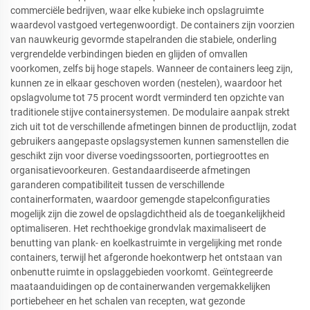
commerciële bedrijven, waar elke kubieke inch opslagruimte
waardevol vastgoed vertegenwoordigt. De containers zijn voorzien
van nauwkeurig gevormde stapelranden die stabiele, onderling
vergrendelde verbindingen bieden en glijden of omvallen
voorkomen, zelfs bij hoge stapels. Wanneer de containers leeg zijn,
kunnen ze in elkaar geschoven worden (nestelen), waardoor het
opslagvolume tot 75 procent wordt verminderd ten opzichte van
traditionele stijve containersystemen. De modulaire aanpak strekt
zich uit tot de verschillende afmetingen binnen de productlijn, zodat
gebruikers aangepaste opslagsystemen kunnen samenstellen die
geschikt zijn voor diverse voedingssoorten, portiegroottes en
organisatievoorkeuren. Gestandaardiseerde afmetingen
garanderen compatibiliteit tussen de verschillende
containerformaten, waardoor gemengde stapelconfiguraties
mogelijk zijn die zowel de opslagdichtheid als de toegankelijkheid
optimaliseren. Het rechthoekige grondvlak maximaliseert de
benutting van plank- en koelkastruimte in vergelijking met ronde
containers, terwijl het afgeronde hoekontwerp het ontstaan van
onbenutte ruimte in opslaggebieden voorkomt. Geïntegreerde
maataanduidingen op de containerwanden vergemakkelijken
portiebeheer en het schalen van recepten, wat gezonde