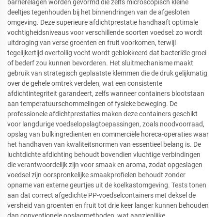
barrièrelagen worden gevormd die zelfs microscopisch kleine
deeltjes tegenhouden bij het binnendringen van de afgesloten
omgeving. Deze superieure afdichtprestatie handhaaft optimale
vochtigheidsniveaus voor verschillende soorten voedsel: zo wordt
uitdroging van verse groenten en fruit voorkomen, terwijl
tegelijkertijd overtollig vocht wordt geblokkeerd dat bacteriële groei
of bederf zou kunnen bevorderen. Het sluitmechanisme maakt
gebruik van strategisch geplaatste klemmen die de druk gelijkmatig
over de gehele omtrek verdelen, wat een consistente
afdichtintegriteit garandeert, zelfs wanneer containers blootstaan
aan temperatuurschommelingen of fysieke beweging. De
professionele afdichtprestaties maken deze containers geschikt
voor langdurige voedselopslagtoepassingen, zoals noodvoorraad,
opslag van bulkingredienten en commerciële horeca-operaties waar
het handhaven van kwaliteitsnormen van essentieel belang is. De
luchtdichte afdichting behoudt bovendien vluchtige verbindingen
die verantwoordelijk zijn voor smaak en aroma, zodat opgeslagen
voedsel zijn oorspronkelijke smaakprofielen behoudt zonder
opname van externe geurtjes uit de koelkastomgeving. Tests tonen
aan dat correct afgedichte PP-voedselcontainers met deksel de
versheid van groenten en fruit tot drie keer langer kunnen behouden
dan conventionele opslagmethoden, wat aanzienlijke