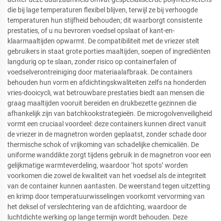
die bij lage temperaturen flexibel blijven, terwijl ze bij verhoogde
temperaturen hun stijfheid behouden; dit waarborgt consistente
prestaties, of u nu bevroren voedsel opslaat of kant-en-
klaarmaaltijden opwarmt. De compatibiliteit met de vriezer stelt
gebruikers in staat grote porties maaltijden, soepen of ingrediënten
langdurig op te slaan, zonder risico op containerfalen of
voedselverontreiniging door materiaalafbraak. De containers
behouden hun vorm en afdichtingskwaliteiten zelfs na honderden
vries-dooicycli, wat betrouwbare prestaties biedt aan mensen die
graag maaltijden vooruit bereiden en drukbezette gezinnen die
afhankelijk zijn van batchkookstrategieën. De microgolvenveiligheid
vormt een cruciaal voordeel: deze containers kunnen direct vanuit
de vriezer in de magnetron worden geplaatst, zonder schade door
thermische schok of vrijkoming van schadelijke chemicaliën. De
uniforme wanddikte zorgt tijdens gebruik in de magnetron voor een
gelijkmatige warmteverdeling, waardoor ‘hot spots’ worden
voorkomen die zowel de kwaliteit van het voedsel als de integriteit
van de container kunnen aantasten. De weerstand tegen uitzetting
en krimp door temperatuurwisselingen voorkomt vervorming van
het deksel of verslechtering van de afdichting, waardoor de
luchtdichte werking op lange termijn wordt behouden. Deze