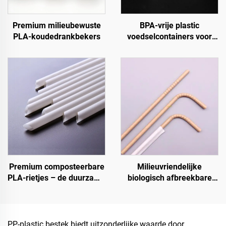
Premium milieubewuste
BPA-vrije plastic
PLA-koudedrankbekers
voedselcontainers voor
afhaalmaaltijden en
voedselopslag
Premium composteerbare
Milieuvriendelijke
PLA-rietjes – de duurzame
biologisch afbreekbare
keuze
rietjes – de
verantwoordelijke keuze
PP-plastic bestek biedt uitzonderlijke waarde door