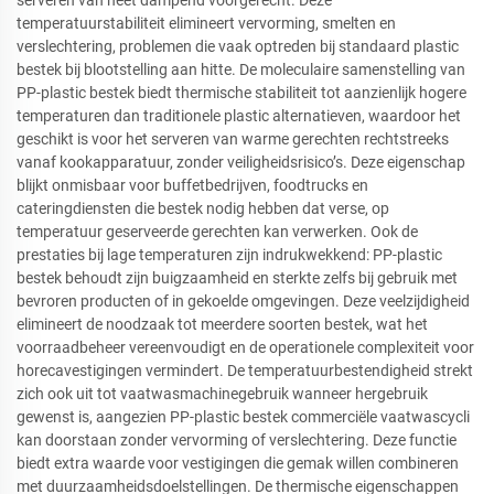
serveren van heet dampend voorgerecht. Deze
temperatuurstabiliteit elimineert vervorming, smelten en
verslechtering, problemen die vaak optreden bij standaard plastic
bestek bij blootstelling aan hitte. De moleculaire samenstelling van
PP-plastic bestek biedt thermische stabiliteit tot aanzienlijk hogere
temperaturen dan traditionele plastic alternatieven, waardoor het
geschikt is voor het serveren van warme gerechten rechtstreeks
vanaf kookapparatuur, zonder veiligheidsrisico’s. Deze eigenschap
blijkt onmisbaar voor buffetbedrijven, foodtrucks en
cateringdiensten die bestek nodig hebben dat verse, op
temperatuur geserveerde gerechten kan verwerken. Ook de
prestaties bij lage temperaturen zijn indrukwekkend: PP-plastic
bestek behoudt zijn buigzaamheid en sterkte zelfs bij gebruik met
bevroren producten of in gekoelde omgevingen. Deze veelzijdigheid
elimineert de noodzaak tot meerdere soorten bestek, wat het
voorraadbeheer vereenvoudigt en de operationele complexiteit voor
horecavestigingen vermindert. De temperatuurbestendigheid strekt
zich ook uit tot vaatwasmachinegebruik wanneer hergebruik
gewenst is, aangezien PP-plastic bestek commerciële vaatwascycli
kan doorstaan zonder vervorming of verslechtering. Deze functie
biedt extra waarde voor vestigingen die gemak willen combineren
met duurzaamheidsdoelstellingen. De thermische eigenschappen