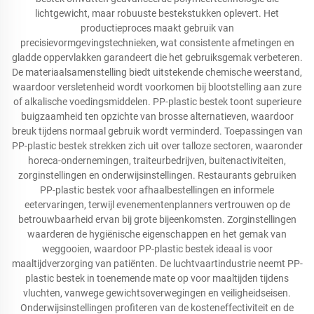
lichtgewicht, maar robuuste bestekstukken oplevert. Het
productieproces maakt gebruik van
precisievormgevingstechnieken, wat consistente afmetingen en
gladde oppervlakken garandeert die het gebruiksgemak verbeteren.
De materiaalsamenstelling biedt uitstekende chemische weerstand,
waardoor versletenheid wordt voorkomen bij blootstelling aan zure
of alkalische voedingsmiddelen. PP-plastic bestek toont superieure
buigzaamheid ten opzichte van brosse alternatieven, waardoor
breuk tijdens normaal gebruik wordt verminderd. Toepassingen van
PP-plastic bestek strekken zich uit over talloze sectoren, waaronder
horeca-ondernemingen, traiteurbedrijven, buitenactiviteiten,
zorginstellingen en onderwijsinstellingen. Restaurants gebruiken
PP-plastic bestek voor afhaalbestellingen en informele
eetervaringen, terwijl evenementenplanners vertrouwen op de
betrouwbaarheid ervan bij grote bijeenkomsten. Zorginstellingen
waarderen de hygiënische eigenschappen en het gemak van
weggooien, waardoor PP-plastic bestek ideaal is voor
maaltijdverzorging van patiënten. De luchtvaartindustrie neemt PP-
plastic bestek in toenemende mate op voor maaltijden tijdens
vluchten, vanwege gewichtsoverwegingen en veiligheidseisen.
Onderwijsinstellingen profiteren van de kosteneffectiviteit en de