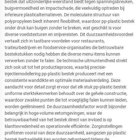
bestek dat uitzonderlijke weerstand biedt tegen spanningsbreuken,
buigvermoeidheid en impactschade, die veelvuldig optreden bij
inferieure plasticalternatieven. De moleculaire structuur van
polypropyleen biedt inherent flexibiliteit, waardoor pp-plastic bestek
onder druk kan buigen zonder te breken, wat geschikt is voor
diverse voedstexturen en snijvereisten. Dit duurzaamheidsvoordeel
vertaalt zich in tastbare voordelen voor restaurants,
traiteurbedrijven en foodservice-organisaties die betrouwbare
bestekstukken nodig hebben die diverse menu-items kunnen
verwerken zonder te falen. De technische uitmuntendheid strekt
zich ook uit tot het productieproces, waarbij precisie-
injectiemodellering pp-plastic bestek produceert met een
consistente wanddikte en optimale materiaalverdeling. Deze
aandacht voor detail zorgt ervoor dat elk stuk pp-plastic bestek
uniforme sterktekenmerken behoudt over de gehele constructie,
waardoor zwakke punten die tot vroegtijdig falen kunnen leiden,
worden geëlimineerd. De duurzaamheidsfactor wordt bijzonder
belangrijk in hoge-volume eetomgevingen, waar de
betrouwbaarheid van het bestek direct van invloed is op
klanttevredenheid en operationele efficiëntie. Zorginstellingen
profiteren vooral van deze duurzaamheid, aangezien pp-plastic
bestek herhaaldelijk kan worden gehanteerd tijdens de