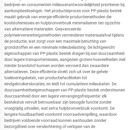
bedrijven en consumenten milieuverantwoordelijkheid prioriteren bij
aankoopbeslissingen. Het productieproces voor PP-plastic bestek
maakt gebruik van energie-efficiënte productiemethoden die
koolstofemissies en hulpbronverbruik minimaliseren ten opzichte
van alternatieve materialen. Geavanceerde
polymeerverwerkingsmethoden verminderen materiaalafval tijdens
de productie, wat zorgt voor een maximale benutting van
grondstoffen en een minimale milieubelasting. De lichtgewicht
eigenschappen van PP-plastic bestek dragen bij aan duurzaamheid
door lagere transportemissies, aangezien grotere hoeveelheden met
minder brandstof kunnen worden vervoerd dan zwaardere
alternatieven. Deze efficiëntie strekt zich uit over de gehele
toeleveringsketen, van productiefaciliteiten tot
eindgebruikerslocaties, en leidt tot cumulatieve milieubaten. De
duurzaamheidseigenschappen van PP-plastic bestek ondersteunen
duurzaamheid door een lagere vervangingsfrequentie: elk
bestekstuk vervult betrouwbaar zijn beoogde functie zonder
vroegtijdig uitvallen, wat extra hulpbronverbruik voorkomt. De
langere houdbaarheid voorkomt voorraadverspilling, waardoor
bedrijven voldoende voorraad kunnen aanhouden zonder
bezorgdheid over verslechtering of verlopen van de