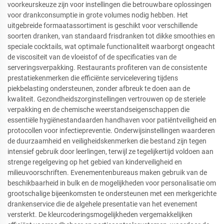
voorkeurskeuze zijn voor instellingen die betrouwbare oplossingen
voor drankconsumptie in grote volumes nodig hebben. Het
uitgebreide formaatassortiment is geschikt voor verschillende
soorten dranken, van standaard frisdranken tot dikke smoothies en
speciale cocktails, wat optimale functionaliteit waarborgt ongeacht
de viscositeit van de vloeistof of de specificaties van de
serveringsverpakking. Restaurants profiteren van de consistente
prestatiekenmerken die efficiënte servicelevering tijdens
piekbelasting ondersteunen, zonder afbreuk te doen aan de
kwaliteit. Gezondheidszorginstellingen vertrouwen op de steriele
verpakking en de chemische weerstandseigenschappen die
essentiële hygiënestandaarden handhaven voor patiëntveiligheid en
protocollen voor infectiepreventie. Onderwijsinstellingen waarderen
de duurzaamheid en veiligheidskenmerken die bestand zijn tegen
intensief gebruik door leerlingen, terwijl ze tegelijkertijd voldoen aan
strenge regelgeving op het gebied van kinderveiligheid en
milieuvoorschriften. Evenementenbureaus maken gebruik van de
beschikbaarheid in bulk en de mogelijkheden voor personalisatie om
grootschalige bijeenkomsten te ondersteunen met een merkgerichte
drankenservice die de algehele presentatie van het evenement
versterkt. De kleurcoderingsmogelijkheden vergemakkelijken