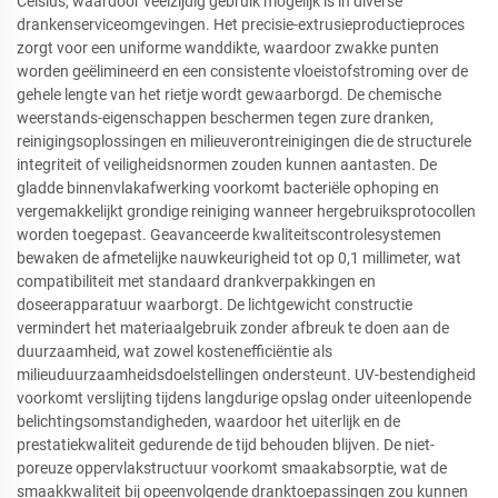
Celsius, waardoor veelzijdig gebruik mogelijk is in diverse
drankenserviceomgevingen. Het precisie-extrusieproductieproces
zorgt voor een uniforme wanddikte, waardoor zwakke punten
worden geëlimineerd en een consistente vloeistofstroming over de
gehele lengte van het rietje wordt gewaarborgd. De chemische
weerstands-eigenschappen beschermen tegen zure dranken,
reinigingsoplossingen en milieuverontreinigingen die de structurele
integriteit of veiligheidsnormen zouden kunnen aantasten. De
gladde binnenvlakafwerking voorkomt bacteriële ophoping en
vergemakkelijkt grondige reiniging wanneer hergebruiksprotocollen
worden toegepast. Geavanceerde kwaliteitscontrolesystemen
bewaken de afmetelijke nauwkeurigheid tot op 0,1 millimeter, wat
compatibiliteit met standaard drankverpakkingen en
doseerapparatuur waarborgt. De lichtgewicht constructie
vermindert het materiaalgebruik zonder afbreuk te doen aan de
duurzaamheid, wat zowel kostenefficiëntie als
milieuduurzaamheidsdoelstellingen ondersteunt. UV-bestendigheid
voorkomt verslijting tijdens langdurige opslag onder uiteenlopende
belichtingsomstandigheden, waardoor het uiterlijk en de
prestatiekwaliteit gedurende de tijd behouden blijven. De niet-
poreuze oppervlakstructuur voorkomt smaakabsorptie, wat de
smaakkwaliteit bij opeenvolgende dranktoepassingen zou kunnen