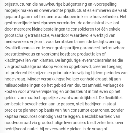
prijsstructuren die nauwkeurige budgettering en -voorspelling
mogelijk maken en onverwachte prijsfluctuaties elimineren die vaak
gepaard gaan met frequente aankopen in kleine hoeveelheden. Het
gestroomlijnde bestelproces vermindert de administratieve last
door meerdere kleine bestellingen te consolideren tot één enkele
grootschalige transactie, waardoor waardevolle werktijd van
medewerkers vrijkomt voor kerntaken binnen de bedrijfsvoering.
Kwaliteitsconsistentie over grote partijen garandeert betrouwbare
prestatieniveaus en voorkomt kostbare productfalen of
klachtgevallen van klanten. De langdurige leveranciersrelaties die
via grootschalige aankoop worden opgebouwd, creëren toegang
tot preferentiële prijzen en prioritaire toewijzing tijdens periodes van
hoge vraag. Minder verpakkingsafval per eenheid draagt bij aan
milieudoelstellingen op het gebied van duurzaamheid, verlaagt de
kosten voor afvalverwijdering en ondersteunt initiatieven op het
gebied van maatschappelijke verantwoordelijkheid. De flexibiliteit
om bestelhoeveelheden aan te passen, stelt bedrijven in staat
precies te plannen op basis van hun consumptiepatronen, zonder
kapitaalresources onnodig vast te leggen. Beschikbaarheid van
noodvoorraad via grootschalige leveranciers biedt zekerheid over
bedrijfscontinuïteit bij onverwachte pieken in de vraag of