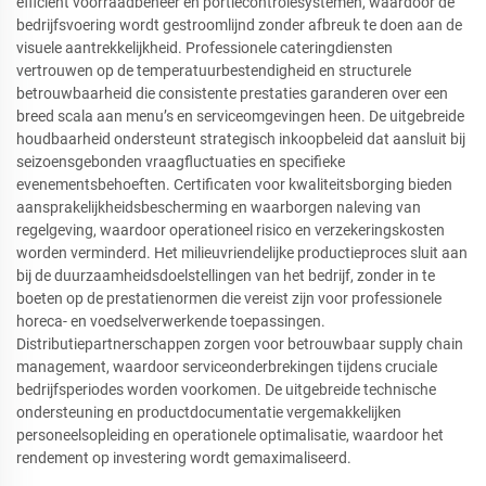
efficiënt voorraadbeheer en portiecontrolesystemen, waardoor de
bedrijfsvoering wordt gestroomlijnd zonder afbreuk te doen aan de
visuele aantrekkelijkheid. Professionele cateringdiensten
vertrouwen op de temperatuurbestendigheid en structurele
betrouwbaarheid die consistente prestaties garanderen over een
breed scala aan menu’s en serviceomgevingen heen. De uitgebreide
houdbaarheid ondersteunt strategisch inkoopbeleid dat aansluit bij
seizoensgebonden vraagfluctuaties en specifieke
evenementsbehoeften. Certificaten voor kwaliteitsborging bieden
aansprakelijkheidsbescherming en waarborgen naleving van
regelgeving, waardoor operationeel risico en verzekeringskosten
worden verminderd. Het milieuvriendelijke productieproces sluit aan
bij de duurzaamheidsdoelstellingen van het bedrijf, zonder in te
boeten op de prestatienormen die vereist zijn voor professionele
horeca- en voedselverwerkende toepassingen.
Distributiepartnerschappen zorgen voor betrouwbaar supply chain
management, waardoor serviceonderbrekingen tijdens cruciale
bedrijfsperiodes worden voorkomen. De uitgebreide technische
ondersteuning en productdocumentatie vergemakkelijken
personeelsopleiding en operationele optimalisatie, waardoor het
rendement op investering wordt gemaximaliseerd.