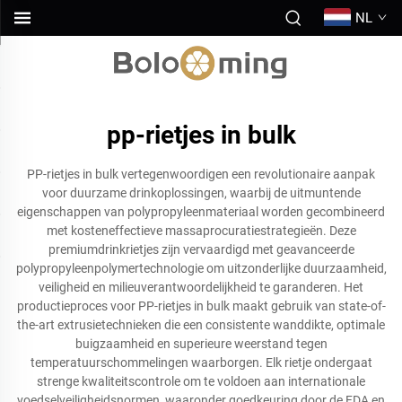
NL
pp-rietjes in bulk
PP-rietjes in bulk vertegenwoordigen een revolutionaire aanpak
voor duurzame drinkoplossingen, waarbij de uitmuntende
eigenschappen van polypropyleenmateriaal worden gecombineerd
met kosteneffectieve massaprocuratiestrategieën. Deze
premiumdrinkrietjes zijn vervaardigd met geavanceerde
polypropyleenpolymertechnologie om uitzonderlijke duurzaamheid,
veiligheid en milieuverantwoordelijkheid te garanderen. Het
productieproces voor PP-rietjes in bulk maakt gebruik van state-of-
the-art extrusietechnieken die een consistente wanddikte, optimale
buigzaamheid en superieure weerstand tegen
temperatuurschommelingen waarborgen. Elk rietje ondergaat
strenge kwaliteitscontrole om te voldoen aan internationale
voedselveiligheidsnormen, waaronder goedkeuring door de FDA en