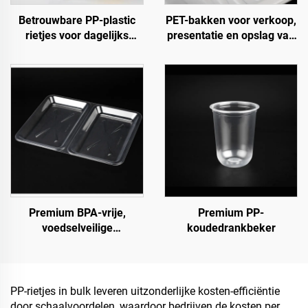
Betrouwbare PP-plastic
PET-bakken voor verkoop,
rietjes voor dagelijks
presentatie en opslag van
gebruik
vers fruit en groenten
Premium BPA-vrije,
Premium PP-
voedselveilige
koudedrankbeker
klapcontainers voor
afhaalmaaltijden en
voedselopslag
PP-rietjes in bulk leveren uitzonderlijke kosten-efficiëntie
door schaalvoordelen, waardoor bedrijven de kosten per