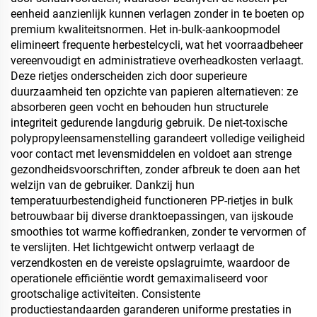
eenheid aanzienlijk kunnen verlagen zonder in te boeten op
premium kwaliteitsnormen. Het in-bulk-aankoopmodel
elimineert frequente herbestelcycli, wat het voorraadbeheer
vereenvoudigt en administratieve overheadkosten verlaagt.
Deze rietjes onderscheiden zich door superieure
duurzaamheid ten opzichte van papieren alternatieven: ze
absorberen geen vocht en behouden hun structurele
integriteit gedurende langdurig gebruik. De niet-toxische
polypropyleensamenstelling garandeert volledige veiligheid
voor contact met levensmiddelen en voldoet aan strenge
gezondheidsvoorschriften, zonder afbreuk te doen aan het
welzijn van de gebruiker. Dankzij hun
temperatuurbestendigheid functioneren PP-rietjes in bulk
betrouwbaar bij diverse dranktoepassingen, van ijskoude
smoothies tot warme koffiedranken, zonder te vervormen of
te verslijten. Het lichtgewicht ontwerp verlaagt de
verzendkosten en de vereiste opslagruimte, waardoor de
operationele efficiëntie wordt gemaximaliseerd voor
grootschalige activiteiten. Consistente
productiestandaarden garanderen uniforme prestaties in