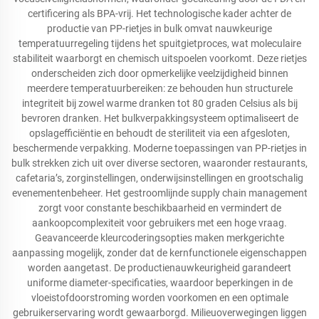
certificering als BPA-vrij. Het technologische kader achter de
productie van PP-rietjes in bulk omvat nauwkeurige
temperatuurregeling tijdens het spuitgietproces, wat moleculaire
stabiliteit waarborgt en chemisch uitspoelen voorkomt. Deze rietjes
onderscheiden zich door opmerkelijke veelzijdigheid binnen
meerdere temperatuurbereiken: ze behouden hun structurele
integriteit bij zowel warme dranken tot 80 graden Celsius als bij
bevroren dranken. Het bulkverpakkingsysteem optimaliseert de
opslagefficiëntie en behoudt de steriliteit via een afgesloten,
beschermende verpakking. Moderne toepassingen van PP-rietjes in
bulk strekken zich uit over diverse sectoren, waaronder restaurants,
cafetaria’s, zorginstellingen, onderwijsinstellingen en grootschalig
evenementenbeheer. Het gestroomlijnde supply chain management
zorgt voor constante beschikbaarheid en vermindert de
aankoopcomplexiteit voor gebruikers met een hoge vraag.
Geavanceerde kleurcoderingsopties maken merkgerichte
aanpassing mogelijk, zonder dat de kernfunctionele eigenschappen
worden aangetast. De productienauwkeurigheid garandeert
uniforme diameter-specificaties, waardoor beperkingen in de
vloeistofdoorstroming worden voorkomen en een optimale
gebruikerservaring wordt gewaarborgd. Milieuoverwegingen liggen