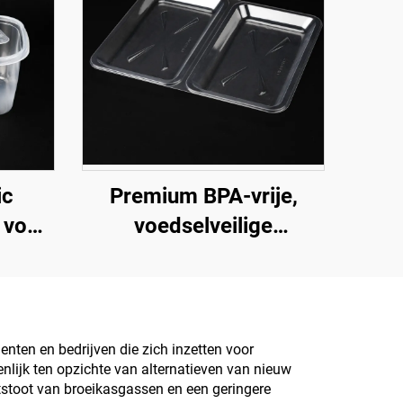
ic
Premium BPA-vrije,
 voor
voedselveilige
 en
klapcontainers voor
g
afhaalmaaltijden en
voedselopslag
nten en bedrijven die zich inzetten voor
nlijk ten opzichte van alternatieven van nieuw
uitstoot van broeikasgassen en een geringere