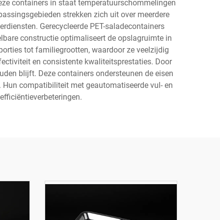
 deze containers in staat temperatuurschommelingen
epassingsgebieden strekken zich uit over meerdere
everdiensten. Gerecycleerde PET-saladecontainers
lbare constructie optimaliseert de opslagruimte in
porties tot familiegrootten, waardoor ze veelzijdig
tiviteit en consistente kwaliteitsprestaties. Door
den blijft. Deze containers ondersteunen de eisen
. Hun compatibiliteit met geautomatiseerde vul- en
fficiëntieverbeteringen.