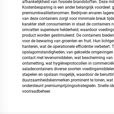
afhankelijkheid van fossiele brandstoffen. Deze mi
Kostenbesparing is een ander belangrijk voordeel: 
premiumkwaliteitsnormen. Bedrijven ervaren lagere
van deze containers zorgt voor minimale breuk tijd
karakter stelt consumenten in staat de containers n
omvatten superieure helderheid, waardoor voedings
product worden gestimuleerd. De containers bieden u
voor de bewaring van groenten en fruit. Hun lichtg
hanteren, wat de operationele efficiëntie verbetert
opslagomstandigheden, van gekoelde omgevingen to
contact met levensmiddelen, wat bescherming van
ontsmetting, wat hygiëneprotocollen in commerciël
saladecontainers diverse soorten voedingsmiddelen 
stapelen en opslaan mogelijk, waardoor de benutt
duurzaamheidskenmerken prominent te tonen, wat aa
ondersteunt premiumprijzingsstrategieën. Snelle ide
voorraadbeheer.