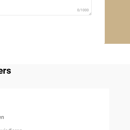
0/1000
ers
en