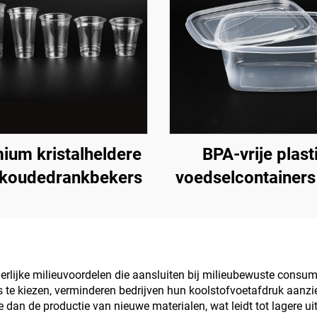
ium kristalheldere
BPA-vrije plast
koudedrankbekers
voedselcontainers
afhaalmaaltijden
voedselopsla
rlijke milieuvoordelen die aansluiten bij milieubewuste consume
te kiezen, verminderen bedrijven hun koolstofvoetafdruk aanzie
ie dan de productie van nieuwe materialen, wat leidt tot lagere 