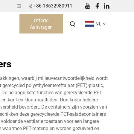
+86-13632980911
Offerte
NL
Aanvragen
ers
akkingen, waarbij milieuverantwoordelijkheid wordt
gerecycled polyethyleentereftalaat (PET)-plastic,
e belangrijkste functies van gerecycleerde PET-
 en kant-en-klaarmaaltijden. Hun kristalheldere
n versheid bevordert. De containers zijn voorzien van
beschikken deze gerecycleerde PET-saladecontainers
d voldoende ventilatie toestaan voor een langere
ie waarmee PET-materialen worden gezuiverd en