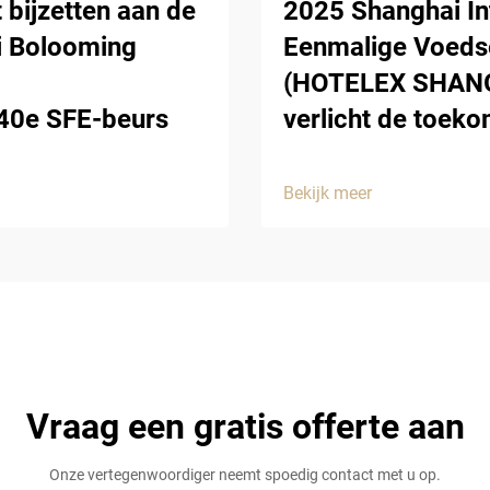
 bijzetten aan de
2025 Shanghai In
i Bolooming
Eenmalige Voedse
(HOTELEX SHANGH
 40e SFE-beurs
verlicht de toek
Bekijk meer
Vraag een gratis offerte aan
Onze vertegenwoordiger neemt spoedig contact met u op.