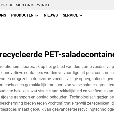
U PROBLEMEN ONDERVINDT!
ONS
PRODUCTEN
NIEUWS
SERVICE
recycleerde PET-saladecontain
olutionaire doorbraak op het gebied van duurzame voedselverp
e innovatieve containers worden vervaardigd uit post-consument 
rden omgezet in duurzame, voedselveilige opbergoplossingen. D
ortiebeheer en gemakkelijk transport van verse salades, groenten
udig te bekijken, wat visuele aantrekkelijkheid en verificatie va
it tijdens transport en opslag behouden. Technologisch gezien 
scherming bieden tegen vochtinfiltratie, terwijl ze tegelijkertij
uctieproces maakt gebruik van geavanceerde recyclingtechnolog