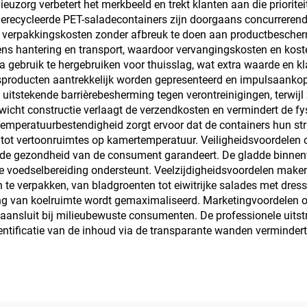
lieuzorg verbetert het merkbeeld en trekt klanten aan die prior
gerecycleerde PET-saladecontainers zijn doorgaans concurrerend 
 verpakkingskosten zonder afbreuk te doen aan productbescher
ens hantering en transport, waardoor vervangingskosten en kost
a gebruik te hergebruiken voor thuisslag, wat extra waarde en kl
producten aantrekkelijk worden gepresenteerd en impulsaankope
itstekende barrièrebesherming tegen verontreinigingen, terwijl 
ewicht constructie verlaagt de verzendkosten en vermindert de fy
. Temperatuurbestendigheid zorgt ervoor dat de containers hun str
t vertoonruimtes op kamertemperatuur. Veiligheidsvoordelen o
 de gezondheid van de consument garandeert. De gladde binnen
e voedselbereiding ondersteunt. Veelzijdigheidsvoordelen make
te verpakken, van bladgroenten tot eiwitrijke salades met dres
ing van koelruimte wordt gemaximaliseerd. Marketingvoordelen
nsluit bij milieubewuste consumenten. De professionele uitstr
ntificatie van de inhoud via de transparante wanden vermindert d