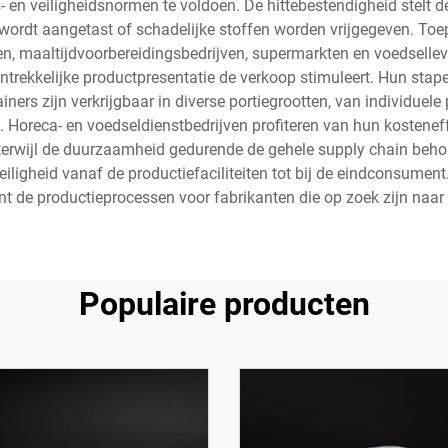
 en veiligheidsnormen te voldoen. De hittebestendigheid stelt
it wordt aangetast of schadelijke stoffen worden vrijgegeven. To
ven, maaltijdvoorbereidingsbedrijven, supermarkten en voedsell
ntrekkelijke productpresentatie de verkoop stimuleert. Hun stape
ers zijn verkrijgbaar in diverse portiegrootten, van individuele 
 Horeca- en voedseldienstbedrijven profiteren van hun kosteneffec
terwijl de duurzaamheid gedurende de gehele supply chain behou
ligheid vanaf de productiefaciliteiten tot bij de eindconsument
nt de productieprocessen voor fabrikanten die op zoek zijn naar e
Populaire producten