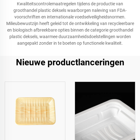
Kwaliteitscontrolemaatregelen tijdens de productie van
groothandel plastic deksels waarborgen naleving van FDA-
voorschriften en internationale voedselveiligheidsnormen.
Milieubewustzijn heeft geleid tot de ontwikkeling van recycleerbare
en biologisch afbreekbare opties binnen de categorie groothandel
plastic deksels, waarmee duurzaamheidsdoelstellingen worden
aangepakt zonder in te boeten op functionele kwaliteit.
Nieuwe productlanceringen