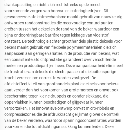
drankopsluiting en richt zich rechtstreeks op de meest
voorkomende zorgen van horeca- en cateringbedrijven. Dit
geavanceerde afdichtmechanisme maakt gebruik van nauwkeurig
ontworpen randconstructies die meervoudige contactpunten
creëren tussen het deksel en de rand van de beker, waardoor een
bijna ondoordringbare barrière tegen lekkage van vloeistof
ontstaat. De technologie achter groothandels plastic deksels voor
bekers maakt gebruik van flexibele polymeermaterialen die zich
aanpassen aan geringe variaties in de productie van bekers, wat
een consistente afdichtprestatie garandeert over verschillende
merken en productiepartijen heen. Deze aanpasbaarheid elimineert
de frustratie van deksels die slecht passen of die buitensporige
kracht vereisen om correct te worden vastgezet. De
afdichteffectiviteit van groothandels plastic deksels voor bekers
gaat verder dan het voorkomen van grote morsen en omvat ook
bescherming tegen kleine druppels en condenslekkage, die
oppervlakken kunnen beschadigen of glijgevaar kunnen
veroorzaken. Het innovatieve ontwerp omvat micro-ribbels en
compressiezones die de afdrukkracht gelijkmatig over de omtrek
van de beker verdelen, waardoor spanningsconcentraties worden
voorkomen die tot afdichtingsmislukking kunnen leiden. Deze