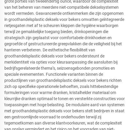
grote porties van tweeëndertig ounce, waardoor de complexiteit
van het beheren van meerdere niet-compatibele dekselsystemen
wordt vermeden. Geavanceerde ontkenmerken die zijn opgenomen
in groothandelsplastic deksels voor bekers omvatten geïntegreerde
rietjesgaten met af te scheuren kleppen die hygiëne waarborgen
terwijl ze gemakkelijke toegang bieden, drinkopeningen die
strategisch zijn geplaatst voor comfortabele drinkhoeken en
gegroefde of gestructureerde greepvlakken die de veiligheid bij het
hanteren verbeteren. De esthetische flexibiliteit van
groothandelsplastic deksels voor bekers ondersteunt de
merkidentiteit via opties voor kleuraanpassing die aansluiten bij
bedrijfsgerelateerde thema’s, seizoensgebonden promoties en
speciale evenementen. Functionele varianten binnen de
productlijnen van groothandelsplastic deksels voor bekers richten
zich op specifieke operationele behoeften, zoals hittebestendige
formuleringen voor warme dranken, kristalhelder materiaal om
kleurrijke dranken optimaal te tonen en versterkte constructies voor
toepassingen met hoge belasting. De modulaire aard van systemen
met groothandelsplastic deksels voor bekers stelt bedrijven in staat
een gestroomlijnde voorraad te onderhouden terwijl zij
tegemoetkomen aan diverse klantvoorkeuren, wat de complexiteit
van opslag vermindert en het risico op het voorraden van niet-