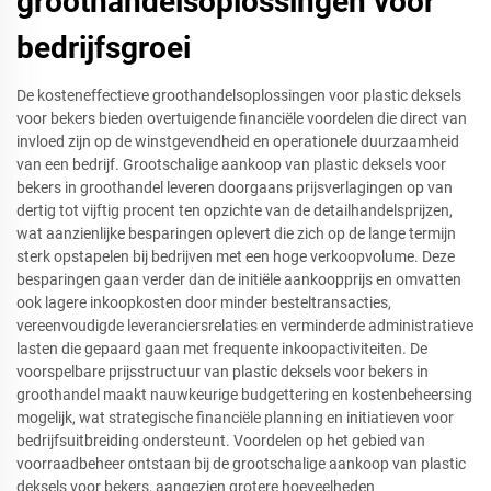
groothandelsoplossingen voor
bedrijfsgroei
De kosteneffectieve groothandelsoplossingen voor plastic deksels
voor bekers bieden overtuigende financiële voordelen die direct van
invloed zijn op de winstgevendheid en operationele duurzaamheid
van een bedrijf. Grootschalige aankoop van plastic deksels voor
bekers in groothandel leveren doorgaans prijsverlagingen op van
dertig tot vijftig procent ten opzichte van de detailhandelsprijzen,
wat aanzienlijke besparingen oplevert die zich op de lange termijn
sterk opstapelen bij bedrijven met een hoge verkoopvolume. Deze
besparingen gaan verder dan de initiële aankoopprijs en omvatten
ook lagere inkoopkosten door minder besteltransacties,
vereenvoudigde leveranciersrelaties en verminderde administratieve
lasten die gepaard gaan met frequente inkoopactiviteiten. De
voorspelbare prijsstructuur van plastic deksels voor bekers in
groothandel maakt nauwkeurige budgettering en kostenbeheersing
mogelijk, wat strategische financiële planning en initiatieven voor
bedrijfsuitbreiding ondersteunt. Voordelen op het gebied van
voorraadbeheer ontstaan bij de grootschalige aankoop van plastic
deksels voor bekers, aangezien grotere hoeveelheden