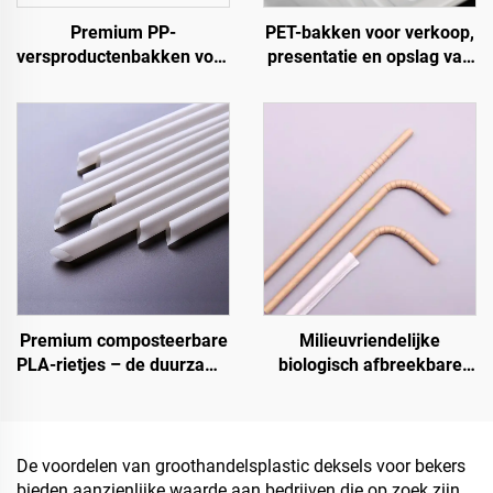
Premium PP-
PET-bakken voor verkoop,
versproductenbakken voor
presentatie en opslag van
fruit, groenten en vlees
vers fruit en groenten
Premium composteerbare
Milieuvriendelijke
PLA-rietjes – de duurzame
biologisch afbreekbare
keuze
rietjes – de
verantwoordelijke keuze
De voordelen van groothandelsplastic deksels voor bekers
bieden aanzienlijke waarde aan bedrijven die op zoek zijn