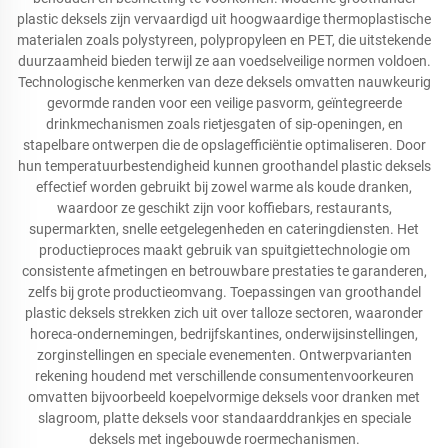
plastic deksels zijn vervaardigd uit hoogwaardige thermoplastische
materialen zoals polystyreen, polypropyleen en PET, die uitstekende
duurzaamheid bieden terwijl ze aan voedselveilige normen voldoen.
Technologische kenmerken van deze deksels omvatten nauwkeurig
gevormde randen voor een veilige pasvorm, geïntegreerde
drinkmechanismen zoals rietjesgaten of sip-openingen, en
stapelbare ontwerpen die de opslagefficiëntie optimaliseren. Door
hun temperatuurbestendigheid kunnen groothandel plastic deksels
effectief worden gebruikt bij zowel warme als koude dranken,
waardoor ze geschikt zijn voor koffiebars, restaurants,
supermarkten, snelle eetgelegenheden en cateringdiensten. Het
productieproces maakt gebruik van spuitgiettechnologie om
consistente afmetingen en betrouwbare prestaties te garanderen,
zelfs bij grote productieomvang. Toepassingen van groothandel
plastic deksels strekken zich uit over talloze sectoren, waaronder
horeca-ondernemingen, bedrijfskantines, onderwijsinstellingen,
zorginstellingen en speciale evenementen. Ontwerpvarianten
rekening houdend met verschillende consumentenvoorkeuren
omvatten bijvoorbeeld koepelvormige deksels voor dranken met
slagroom, platte deksels voor standaarddrankjes en speciale
deksels met ingebouwde roermechanismen.