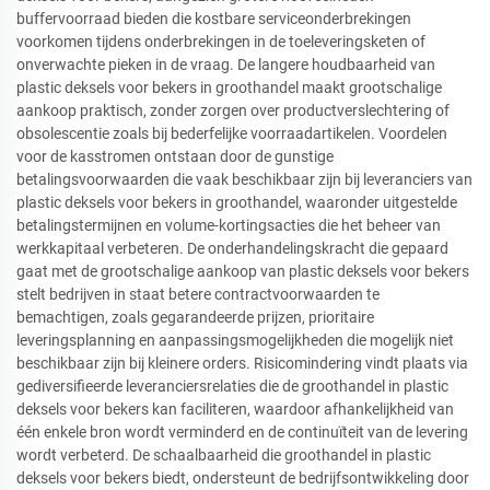
buffervoorraad bieden die kostbare serviceonderbrekingen
voorkomen tijdens onderbrekingen in de toeleveringsketen of
onverwachte pieken in de vraag. De langere houdbaarheid van
plastic deksels voor bekers in groothandel maakt grootschalige
aankoop praktisch, zonder zorgen over productverslechtering of
obsolescentie zoals bij bederfelijke voorraadartikelen. Voordelen
voor de kasstromen ontstaan door de gunstige
betalingsvoorwaarden die vaak beschikbaar zijn bij leveranciers van
plastic deksels voor bekers in groothandel, waaronder uitgestelde
betalingstermijnen en volume-kortingsacties die het beheer van
werkkapitaal verbeteren. De onderhandelingskracht die gepaard
gaat met de grootschalige aankoop van plastic deksels voor bekers
stelt bedrijven in staat betere contractvoorwaarden te
bemachtigen, zoals gegarandeerde prijzen, prioritaire
leveringsplanning en aanpassingsmogelijkheden die mogelijk niet
beschikbaar zijn bij kleinere orders. Risicomindering vindt plaats via
gediversifieerde leveranciersrelaties die de groothandel in plastic
deksels voor bekers kan faciliteren, waardoor afhankelijkheid van
één enkele bron wordt verminderd en de continuïteit van de levering
wordt verbeterd. De schaalbaarheid die groothandel in plastic
deksels voor bekers biedt, ondersteunt de bedrijfsontwikkeling door