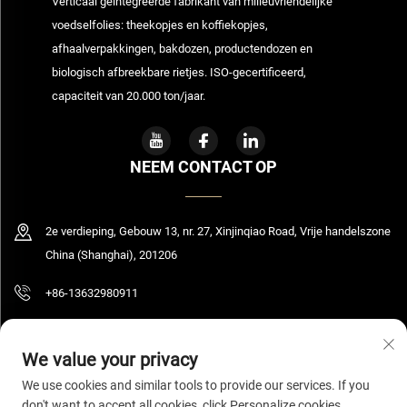
Verticaal geïntegreerde fabrikant van milieuvriendelijke
voedselfolies: theekopjes en koffiekopjes,
afhaalverpakkingen, bakdozen, productendozen en
biologisch afbreekbare rietjes. ISO-gecertificeerd,
capaciteit van 20.000 ton/jaar.
NEEM CONTACT OP
2e verdieping, Gebouw 13, nr. 27, Xinjinqiao Road, Vrije handelszone
China (Shanghai), 201206
+86-13632980911
[email protected]
We value your privacy
We use cookies and similar tools to provide our services. If you
don't want to accept all cookies, click Personalize cookies.