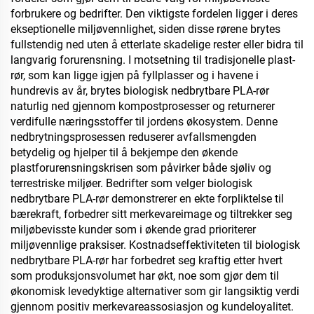
forbrukere og bedrifter. Den viktigste fordelen ligger i deres
ekseptionelle miljøvennlighet, siden disse rørene brytes
fullstendig ned uten å etterlate skadelige rester eller bidra til
langvarig forurensning. I motsetning til tradisjonelle plast-
rør, som kan ligge igjen på fyllplasser og i havene i
hundrevis av år, brytes biologisk nedbrytbare PLA-rør
naturlig ned gjennom kompostprosesser og returnerer
verdifulle næringsstoffer til jordens økosystem. Denne
nedbrytningsprosessen reduserer avfallsmengden
betydelig og hjelper til å bekjempe den økende
plastforurensningskrisen som påvirker både sjøliv og
terrestriske miljøer. Bedrifter som velger biologisk
nedbrytbare PLA-rør demonstrerer en ekte forpliktelse til
bærekraft, forbedrer sitt merkevareimage og tiltrekker seg
miljøbevisste kunder som i økende grad prioriterer
miljøvennlige praksiser. Kostnadseffektiviteten til biologisk
nedbrytbare PLA-rør har forbedret seg kraftig etter hvert
som produksjonsvolumet har økt, noe som gjør dem til
økonomisk levedyktige alternativer som gir langsiktig verdi
gjennom positiv merkevareassosiasjon og kundeloyalitet.