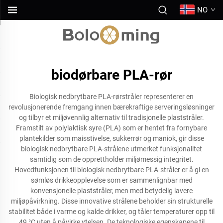
NO
biodørbare PLA-rør
Biologisk nedbrytbare PLA-rørstråler representerer en
revolusjonerende fremgang innen bærekraftige serveringsløsninger
og tilbyr et miljøvennlig alternativ til tradisjonelle plaststråler.
Framstilt av polylaktisk syre (PLA) som er hentet fra fornybare
plantekilder som maisstivelse, sukkerrør og maniok, gir disse
biologisk nedbrytbare PLA-strålene utmerket funksjonalitet
samtidig som de opprettholder miljømessig integritet.
Hovedfunksjonen til biologisk nedbrytbare PLA-stråler er å gi en
sømløs drikkeopplevelse som er sammenlignbar med
konvensjonelle plaststråler, men med betydelig lavere
miljøpåvirkning. Disse innovative strålene beholder sin strukturelle
stabilitet både i varme og kalde drikker, og tåler temperaturer opp til
49 °C uten å påvirke ytelsen. De teknologiske egenskapene til