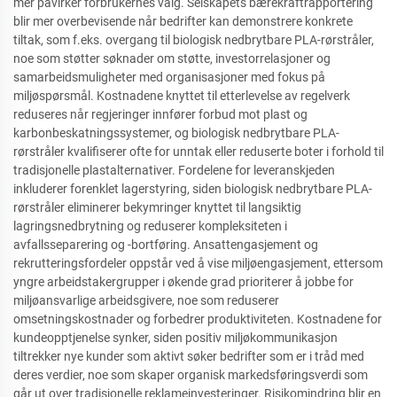
mer påvirker forbrukernes valg. Selskapets bærekraftrapportering
blir mer overbevisende når bedrifter kan demonstrere konkrete
tiltak, som f.eks. overgang til biologisk nedbrytbare PLA-rørstråler,
noe som støtter søknader om støtte, investorrelasjoner og
samarbeidsmuligheter med organisasjoner med fokus på
miljøspørsmål. Kostnadene knyttet til etterlevelse av regelverk
reduseres når regjeringer innfører forbud mot plast og
karbonbeskatningssystemer, og biologisk nedbrytbare PLA-
rørstråler kvalifiserer ofte for unntak eller reduserte boter i forhold til
tradisjonelle plastalternativer. Fordelene for leveranskjeden
inkluderer forenklet lagerstyring, siden biologisk nedbrytbare PLA-
rørstråler eliminerer bekymringer knyttet til langsiktig
lagringsnedbrytning og reduserer kompleksiteten i
avfallsseparering og -bortføring. Ansattengasjement og
rekrutteringsfordeler oppstår ved å vise miljøengasjement, ettersom
yngre arbeidstakergrupper i økende grad prioriterer å jobbe for
miljøansvarlige arbeidsgivere, noe som reduserer
omsetningskostnader og forbedrer produktiviteten. Kostnadene for
kundeopptjenelse synker, siden positiv miljøkommunikasjon
tiltrekker nye kunder som aktivt søker bedrifter som er i tråd med
deres verdier, noe som skaper organisk markedsføringsverdi som
går ut over tradisjonelle reklameinvesteringer. Risikomindring blir en