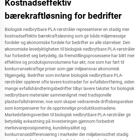
Kostnadseffektiv
bærekraftløsning for bedrifter
Biologisk nedbrytbare PLA-rørstråler representerer en stadig mer
kostnadseffektiv bærekraftsløsning som gir både miljømessige
fordeler og økonomiske fordele for bedrifter av alle størrelser. Den
økonomiske levedyktigheten til biologisk nedbrytbare PLA-rørstråler
har forbedret seg betydelig, da fremstillingsprosessene har blitt mer
effektive og produksjonsvolumene har økt, noe som har ført til
konkurransekraftige priser som gjør miljøansvar økonomisk
tilgjengelig. Bedrifter som innfører biologisk nedbrytbare PLA-
rørstråler opplever ofte lavere kostnader for avfallsbortføring, siden
mange avfallshåndteringsbedrifter tilbyr lavere takster for biologisk
nedbrytbare materialer sammenlignet med tradisjonelle
plastavfallstrømmer, noe som skaper vedvarende driftsbesparelser
som kompenserer for de opprinnelige produktkostnadene.
Markedsføringsverdien til biologisk nedbrytbare PLA-rørstråler gir
betydelig avkastning på investeringen gjennom forbedret
merkevareposisjonering, kundeloyalitet og
konkurransedifferensiering i markeder der miljøbevissthet stadig