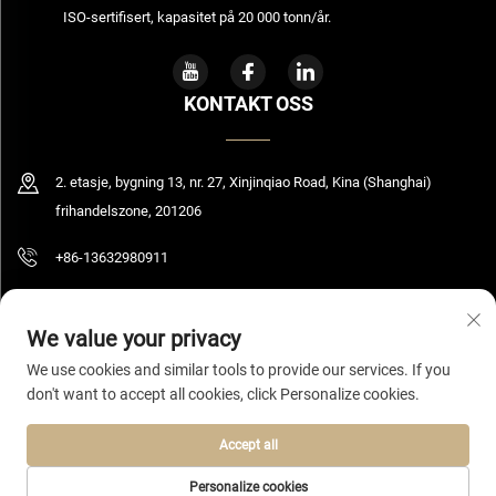
ISO-sertifisert, kapasitet på 20 000 tonn/år.
KONTAKT OSS
2. etasje, bygning 13, nr. 27, Xinjinqiao Road, Kina (Shanghai)
frihandelszone, 201206
+86-13632980911
[email protected]
We value your privacy
We use cookies and similar tools to provide our services. If you
don't want to accept all cookies, click Personalize cookies.
Opphavsrett © 2026 Shanghai Bolooming Technology Co., Ltd. Alle rettigheter
forbeholdes.
Personvernpolicy
Accept all
Personalize cookies