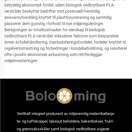
betydelig økonomisk fordel, siden biologisk nedbrytbare PLA-
rørstråler beskytter bedrifter mot potensiell fremtidig
ansvarsutveckling knyttet til plastforurensning og samtidig
plasserer dem gunstig i forhold til nye miljøreguleringer.
Beregningen av totalkostnaden for eierskap til biologisk
nedbrytbare PLA-rørstråler inkluderer faktorer som besparelser
innen avfallshåndtering, markedsføringsfordeler, fordeler knyttet til
regelverksmestring og forbedringer i kundebeholdning, og resulterer
ofte i positiv økonomisk avkastning som rettferdiggjør
miljøinvesteringen.
Vertikalt integrert produsent av miljøvennlig matemballasje:
te- og kaffekopper, takeout-beholdere, bakeribokser, frukt-
og grønnsaksskåler samt biologisk nedbrytbare sugerør.