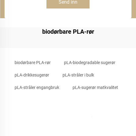
Send inn
biodørbare PLA-rør
biodørbare PLA-rør
pLA-biodegradable sugerør
pLA-drikkesugerør
pLA-stråler i bulk
pLA-stråler engangbruk
pLA-sugerør matkvalitet