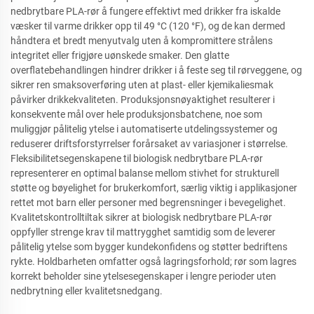
nedbrytbare PLA-rør å fungere effektivt med drikker fra iskalde
væsker til varme drikker opp til 49 °C (120 °F), og de kan dermed
håndtera et bredt menyutvalg uten å kompromittere strålens
integritet eller frigjøre uønskede smaker. Den glatte
overflatebehandlingen hindrer drikker i å feste seg til rørveggene, og
sikrer ren smaksoverføring uten at plast- eller kjemikaliesmak
påvirker drikkekvaliteten. Produksjonsnøyaktighet resulterer i
konsekvente mål over hele produksjonsbatchene, noe som
muliggjør pålitelig ytelse i automatiserte utdelingssystemer og
reduserer driftsforstyrrelser forårsaket av variasjoner i størrelse.
Fleksibilitetsegenskapene til biologisk nedbrytbare PLA-rør
representerer en optimal balanse mellom stivhet for strukturell
støtte og bøyelighet for brukerkomfort, særlig viktig i applikasjoner
rettet mot barn eller personer med begrensninger i bevegelighet.
Kvalitetskontrolltiltak sikrer at biologisk nedbrytbare PLA-rør
oppfyller strenge krav til mattrygghet samtidig som de leverer
pålitelig ytelse som bygger kundekonfidens og støtter bedriftens
rykte. Holdbarheten omfatter også lagringsforhold; rør som lagres
korrekt beholder sine ytelsesegenskaper i lengre perioder uten
nedbrytning eller kvalitetsnedgang.