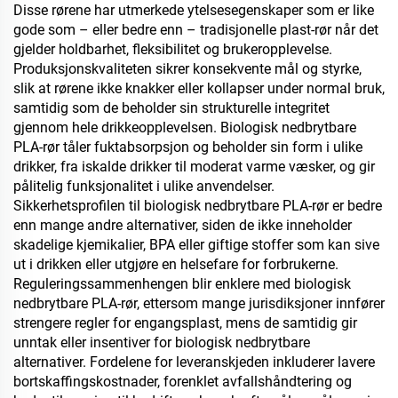
Disse rørene har utmerkede ytelsesegenskaper som er like
gode som – eller bedre enn – tradisjonelle plast-rør når det
gjelder holdbarhet, fleksibilitet og brukeropplevelse.
Produksjonskvaliteten sikrer konsekvente mål og styrke,
slik at rørene ikke knakker eller kollapser under normal bruk,
samtidig som de beholder sin strukturelle integritet
gjennom hele drikkeopplevelsen. Biologisk nedbrytbare
PLA-rør tåler fuktabsorpsjon og beholder sin form i ulike
drikker, fra iskalde drikker til moderat varme væsker, og gir
pålitelig funksjonalitet i ulike anvendelser.
Sikkerhetsprofilen til biologisk nedbrytbare PLA-rør er bedre
enn mange andre alternativer, siden de ikke inneholder
skadelige kjemikalier, BPA eller giftige stoffer som kan sive
ut i drikken eller utgjøre en helsefare for forbrukerne.
Reguleringssammenhengen blir enklere med biologisk
nedbrytbare PLA-rør, ettersom mange jurisdiksjoner innfører
strengere regler for engangsplast, mens de samtidig gir
unntak eller insentiver for biologisk nedbrytbare
alternativer. Fordelene for leveranskjeden inkluderer lavere
bortskaffingskostnader, forenklet avfallshåndtering og