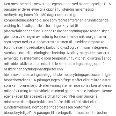
Den mest bemerkelsesverdige egenskapen ved bionedbrytelige PLA-
påsuger er deres evne til å oppnå fullstendig miljømessig
nedbrytning innen 90–180 dager under riktige
komposteringssforhold, noe som representerer en grunnleggende
endring fra tradisjonelle utfordringer knyttet til
plastavfallsbehandling. Denne raske nedbrytningsprosessen skjer
gjennom virkningen av naturlig forekommende mikroorganismer
som bryter ned PLA-polymerestrukturen til uskyldige organiske
forbindelser, hovedsakelig karbondioksid og vann, som integreres
sømløst i naturlige økologiske kretsløp. Nedbrytningstiden varierer
avhengig av miljøforhold som temperatur, fuktighet, oksygnivåer og
mikrobiell aktivitet, der industrielle komposteringsanlegg oppnår
raskere nedbrytningshastigheter enn
hjemmekomposteringsanlegg. Under nedbrytningsprosessen frigjør
bionedbrytelige PLA-påsuger ingen giftige stoffer eller mikroplaster
som kan forurense jord- eller vannsystemer, noe som sikrer at deres
miljøpåvirkning forblir virkelig minimal gjennom hele livsløpet. Denne
egenskapen blir spesielt verdifull for bedrifter som ønsker å
minimere sitt miljøavtrykk uten å ofre driftseffektivitet eller
kundetilfredshet. Komposteringsprosessen omformer
bionedbrytelige PLA-påsuger til næringsrik humus som forbedrer