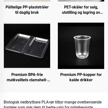
Pålitelige PP-plaststråler
PET-skåler for salg,
til daglig bruk
utstilling og lagring av
friske produkter
Premium BPA-frie
Premium PP-kopper for
matkvalitets clamshell-
kalde drikker
beholdere for takeaway og
matlagring
Biologisk nedbrytbare PLA-rør tilbyr mange overbevisende
fordeler som gjør dem til bedre valg for miljøbevisste