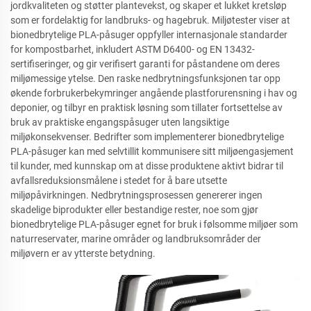
jordkvaliteten og støtter plantevekst, og skaper et lukket kretsløp
som er fordelaktig for landbruks- og hagebruk. Miljøtester viser at
bionedbrytelige PLA-påsuger oppfyller internasjonale standarder
for kompostbarhet, inkludert ASTM D6400- og EN 13432-
sertifiseringer, og gir verifisert garanti for påstandene om deres
miljømessige ytelse. Den raske nedbrytningsfunksjonen tar opp
økende forbrukerbekymringer angående plastforurensning i hav og
deponier, og tilbyr en praktisk løsning som tillater fortsettelse av
bruk av praktiske engangspåsuger uten langsiktige
miljøkonsekvenser. Bedrifter som implementerer bionedbrytelige
PLA-påsuger kan med selvtillit kommunisere sitt miljøengasjement
til kunder, med kunnskap om at disse produktene aktivt bidrar til
avfallsreduksionsmålene i stedet for å bare utsette
miljøpåvirkningen. Nedbrytningsprosessen genererer ingen
skadelige biprodukter eller bestandige rester, noe som gjør
bionedbrytelige PLA-påsuger egnet for bruk i følsomme miljøer som
naturreservater, marine områder og landbruksområder der
miljøvern er av ytterste betydning.