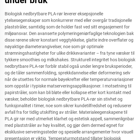
under bruk
Biologisk nedbrytbare PLA-rør leverer eksepsjonelle
ytelsesegenskaper som konkurrerer med eller overgår tradisjonelle
plaststråler, samtidig som de holder fast ved sitt engasjement for
miljøansvar. Den avanserte polymeringeniørfaglige teknologien bak
disse rørene sikrer konstant veggtykkelse, glatte indre overflater og
nøyaktige diameterangivelser, noe som gir optimale
strømningshastigheter for ulike drikkevarianter – fra tyne væsker til
tykkere smoothies og milkshakes. Strukturell integritet hos biologisk
nedbrytbare PLA-rør forblir stabil også under lengre bruksperioder,
og de tåler sammenfolding, sprekkdannelse eller deformering selv
når de utsettes for normale bøyekrefter eller temperaturvariasjoner
som oppstår i typiske matserveringsapplikasjoner. I motsetning til
papirstråler, som kan bli bløte eller kollapse etter kort kontakt med
væsker, beholder biologisk nedbrytbare PLA-rør sin stivhet og
funksjonalitet i timer, noe som sikrer kundetilfredshet og reduserer
avfall fra for tidlig utskifting av stråler. Materialeegenskapene til
PLA gir rør med utmerket klarhet og estetisk appell, sammenlignbar
med plaststråler av høy kvalitet, og gjør dem dermed egnet for
eksklusive serveringssteder og spesielle arrangementer hvor visuell
presentasjon er viktig. Temperaturmotstand tillater biologisk