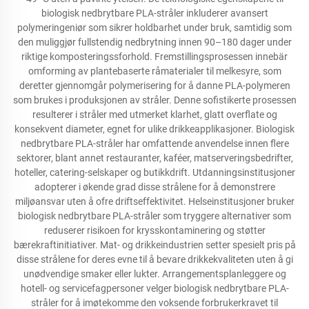
biologisk nedbrytbare PLA-stråler inkluderer avansert
polymeringeniør som sikrer holdbarhet under bruk, samtidig som
den muliggjør fullstendig nedbrytning innen 90–180 dager under
riktige komposteringssforhold. Fremstillingsprosessen innebär
omforming av plantebaserte råmaterialer til melkesyre, som
deretter gjennomgår polymerisering for å danne PLA-polymeren
som brukes i produksjonen av stråler. Denne sofistikerte prosessen
resulterer i stråler med utmerket klarhet, glatt overflate og
konsekvent diameter, egnet for ulike drikkeapplikasjoner. Biologisk
nedbrytbare PLA-stråler har omfattende anvendelse innen flere
sektorer, blant annet restauranter, kaféer, matserveringsbedrifter,
hoteller, catering-selskaper og butikkdrift. Utdanningsinstitusjoner
adopterer i økende grad disse strålene for å demonstrere
miljøansvar uten å ofre driftseffektivitet. Helseinstitusjoner bruker
biologisk nedbrytbare PLA-stråler som tryggere alternativer som
reduserer risikoen for krysskontaminering og støtter
bærekraftinitiativer. Mat- og drikkeindustrien setter spesielt pris på
disse strålene for deres evne til å bevare drikkekvaliteten uten å gi
unødvendige smaker eller lukter. Arrangementsplanleggere og
hotell- og servicefagpersoner velger biologisk nedbrytbare PLA-
stråler for å imøtekomme den voksende forbrukerkravet til