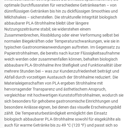
optimale Durchflussraten für verschiedene Getränkearten – von
dünnflüssigen Getränken bis hin zu dickflüssigen Smoothies und
Milchshakes – sicherstellen. Die strukturelle Integrität biologisch
abbaubarer PLA-Strohhalme bleibt über längere
Nutzungszeiträume stabil; sie widerstehen einem
Zusammenbrechen, Rissbildung oder einer Verformung selbst bei
normalen Biegekräften oder Temperaturschwankungen, wie sie in
typischen Gastronomieanwendungen auftreten. Im Gegensatz zu
Papierstrohhalmen, die bereits nach kurzer Flüssigkeitsaufnahme
weich werden oder zusammenfallen können, behalten biologisch
abbaubare PLA-Strohhalme ihre Steifigkeit und Funktionalität über
mehrere Stunden bei – was zur Kundenzufriedenheit beiträgt und
Abfall durch vorzeitigen Austausch der Strohhalme reduziert. Die
Materialeigenschaften von PLA ergeben Strohhalme mit
hervorragender Transparenz und ästhetischem Anspruch,
vergleichbar mit hochwertigen Kunststoffstrohhalmen, wodurch sie
sich besonders für gehobene gastronomische Einrichtungen und
besondere Anlässe eignen, bei denen das visuelle Erscheinungsbild
zählt. Die Temperaturbeständigkeit ermöglicht den Einsatz
biologisch abbaubarer PLA-Strohhalme sowohl für eisgekühlte als
auch für warme Getränke bis zu 49 °C (120 °F) und passt sich so