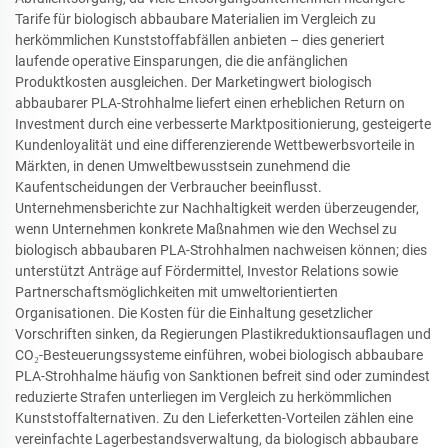
Tarife für biologisch abbaubare Materialien im Vergleich zu
herkömmlichen Kunststoffabfällen anbieten – dies generiert
laufende operative Einsparungen, die die anfänglichen
Produktkosten ausgleichen. Der Marketingwert biologisch
abbaubarer PLA-Strohhalme liefert einen erheblichen Return on
Investment durch eine verbesserte Marktpositionierung, gesteigerte
Kundenloyalität und eine differenzierende Wettbewerbsvorteile in
Märkten, in denen Umweltbewusstsein zunehmend die
Kaufentscheidungen der Verbraucher beeinflusst.
Unternehmensberichte zur Nachhaltigkeit werden überzeugender,
wenn Unternehmen konkrete Maßnahmen wie den Wechsel zu
biologisch abbaubaren PLA-Strohhalmen nachweisen können; dies
unterstützt Anträge auf Fördermittel, Investor Relations sowie
Partnerschaftsmöglichkeiten mit umweltorientierten
Organisationen. Die Kosten für die Einhaltung gesetzlicher
Vorschriften sinken, da Regierungen Plastikreduktionsauflagen und
CO₂-Besteuerungssysteme einführen, wobei biologisch abbaubare
PLA-Strohhalme häufig von Sanktionen befreit sind oder zumindest
reduzierte Strafen unterliegen im Vergleich zu herkömmlichen
Kunststoffalternativen. Zu den Lieferketten-Vorteilen zählen eine
vereinfachte Lagerbestandsverwaltung, da biologisch abbaubare