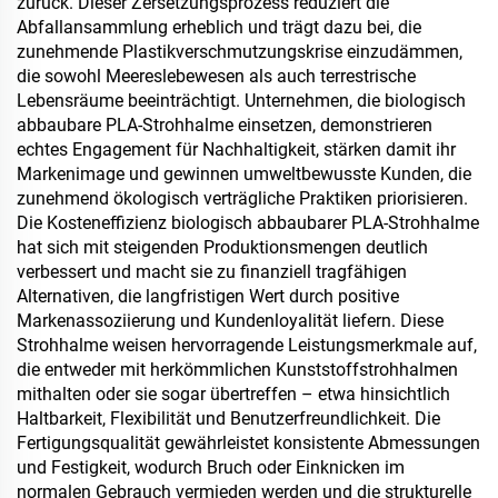
zurück. Dieser Zersetzungsprozess reduziert die
Abfallansammlung erheblich und trägt dazu bei, die
zunehmende Plastikverschmutzungskrise einzudämmen,
die sowohl Meereslebewesen als auch terrestrische
Lebensräume beeinträchtigt. Unternehmen, die biologisch
abbaubare PLA-Strohhalme einsetzen, demonstrieren
echtes Engagement für Nachhaltigkeit, stärken damit ihr
Markenimage und gewinnen umweltbewusste Kunden, die
zunehmend ökologisch verträgliche Praktiken priorisieren.
Die Kosteneffizienz biologisch abbaubarer PLA-Strohhalme
hat sich mit steigenden Produktionsmengen deutlich
verbessert und macht sie zu finanziell tragfähigen
Alternativen, die langfristigen Wert durch positive
Markenassoziierung und Kundenloyalität liefern. Diese
Strohhalme weisen hervorragende Leistungsmerkmale auf,
die entweder mit herkömmlichen Kunststoffstrohhalmen
mithalten oder sie sogar übertreffen – etwa hinsichtlich
Haltbarkeit, Flexibilität und Benutzerfreundlichkeit. Die
Fertigungsqualität gewährleistet konsistente Abmessungen
und Festigkeit, wodurch Bruch oder Einknicken im
normalen Gebrauch vermieden werden und die strukturelle