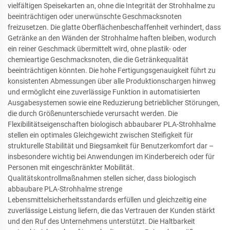
vielfältigen Speisekarten an, ohne die Integrität der Strohhalme zu
beeinträchtigen oder unerwünschte Geschmacksnoten
freizusetzen. Die glatte Oberflächenbeschaffenheit verhindert, dass
Getränke an den Wänden der Strohhalme haften bleiben, wodurch
ein reiner Geschmack übermittelt wird, ohne plastik- oder
chemieartige Geschmacksnoten, die die Getränkequalität
beeinträchtigen könnten. Die hohe Fertigungsgenauigkeit führt zu
konsistenten Abmessungen über alle Produktionschargen hinweg
und ermöglicht eine zuverlässige Funktion in automatisierten
Ausgabesystemen sowie eine Reduzierung betrieblicher Störungen,
die durch Größenunterschiede verursacht werden. Die
Flexibilitätseigenschaften biologisch abbaubarer PLA-Strohhalme
stellen ein optimales Gleichgewicht zwischen Steifigkeit für
strukturelle Stabilität und Biegsamkeit für Benutzerkomfort dar –
insbesondere wichtig bei Anwendungen im Kinderbereich oder für
Personen mit eingeschränkter Mobilität.
Qualitätskontrollmaßnahmen stellen sicher, dass biologisch
abbaubare PLA-Strohhalme strenge
Lebensmittelsicherheitsstandards erfüllen und gleichzeitig eine
zuverlässige Leistung liefern, die das Vertrauen der Kunden stärkt
und den Ruf des Unternehmens unterstützt. Die Haltbarkeit