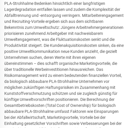
PLA-Strohhalme Bedenken hinsichtlich einer langfristigen
Lagerdegradation entfallen lassen und zudem die Komplexität der
Abfalltrennung und -entsorgung verringern. Mitarbeiterengagement
und Recruiting-Vorteile ergeben sich aus dem sichtbaren
Bekenntnis zum Umweltschutz: Jüngere Arbeitnehmergenerationen
priorisieren zunehmend Arbeitgeber mit nachweisbarem
Umweltengagement, was die Fluktuationskosten senkt und die
Produktivität steigert. Die Kundenakquisitionskosten sinken, da eine
positive Umweltkommunikation neue Kunden anzieht, die gezielt
Unternehmen suchen, deren Werte mit ihren eigenen
übereinstimmen – dies schafft organische Marketingvorteile, die
über traditionelle Werbeinvestitionen hinausreichen. Das
Risikomanagement wird zu einem bedeutenden finanziellen Vorteil,
da biologisch abbaubare PLA-Strohhalme Unternehmen vor
möglichen zukünftigen Haftungsrisiken im Zusammenhang mit
Kunststoffverschmutzung schützen und sie zugleich günstig für
künftige Umweltvorschriften positionieren. Die Berechnung der
Gesamtbetriebskosten (Total Cost of Ownership) für biologisch
abbaubare PLA-Strohhalme umfasst Faktoren wie Einsparungen
bei der Abfallwirtschaft, Marketingvorteile, Vorteile bei der
Einhaltung gesetzlicher Vorschriften sowie Verbesserungen bei der