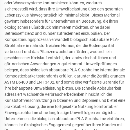
oder Wassersysteme kontaminieren könnten, wodurch
sichergestellt wird, dass ihre Umweltbelastung über den gesamten
Lebenszyklus hinweg tatsächlich minimal bleibt. Dieses Merkmal
gewinnt insbesondere für Unternehmen an Bedeutung, die ihren
ökologischen Fußabdruck minimieren möchten, ohne dabei
Betriebseffizienz und Kundenzufriedenheit einzubüßen. Der
Kompostierungsprozess verwandelt biologisch abbaubare PLA-
Strohhalme in nährstoffreichen Humus, der die Bodenqualität
verbessert und das Pflanzenwachstum fördert, wodurch ein
geschlossener Kreislauf entsteht, der landwirtschaftlichen und
gärtnerischen Anwendungen zugutekommt. Umweltprüfungen
belegen, dass biologisch abbaubare PLA-Strohhalme internationale
Kompostierbarkeitsstandards erfüllen, darunter die Zertifizierungen
ASTM D6400 und EN 13432, und somit eine verifizierte Garantie für
ihre behauptete Umweltleistung bieten. Die schnelle Abbaubarkeit
adressiert wachsende Verbraucherbedenken hinsichtlich der
Kunststoffverschmutzung in Ozeanen und Deponien und bietet eine
praktikable Lösung, die eine fortgesetzte Nutzung komfortabler
Einwegstrohhalme ohne langfristige Umweltfolgen ermöglicht.
Unternehmen, die biologisch abbaubare PLA-Strohhalme einführen,
können ihr ökologisches Engagement gegenüber ihren Kunden mit