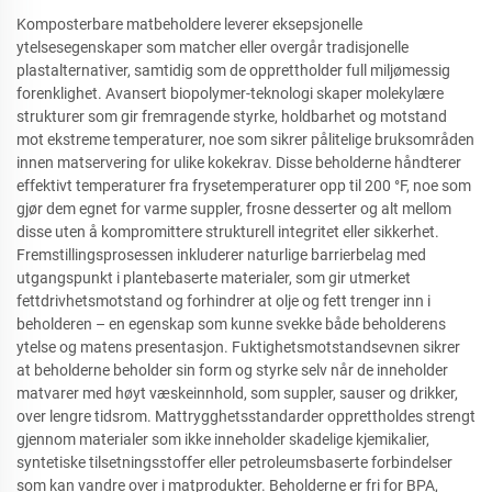
Komposterbare matbeholdere leverer eksepsjonelle
ytelsesegenskaper som matcher eller overgår tradisjonelle
plastalternativer, samtidig som de opprettholder full miljømessig
forenklighet. Avansert biopolymer-teknologi skaper molekylære
strukturer som gir fremragende styrke, holdbarhet og motstand
mot ekstreme temperaturer, noe som sikrer pålitelige bruksområden
innen matservering for ulike kokekrav. Disse beholderne håndterer
effektivt temperaturer fra frysetemperaturer opp til 200 °F, noe som
gjør dem egnet for varme suppler, frosne desserter og alt mellom
disse uten å kompromittere strukturell integritet eller sikkerhet.
Fremstillingsprosessen inkluderer naturlige barrierbelag med
utgangspunkt i plantebaserte materialer, som gir utmerket
fettdrivhetsmotstand og forhindrer at olje og fett trenger inn i
beholderen – en egenskap som kunne svekke både beholderens
ytelse og matens presentasjon. Fuktighetsmotstandsevnen sikrer
at beholderne beholder sin form og styrke selv når de inneholder
matvarer med høyt væskeinnhold, som suppler, sauser og drikker,
over lengre tidsrom. Mattrygghetsstandarder opprettholdes strengt
gjennom materialer som ikke inneholder skadelige kjemikalier,
syntetiske tilsetningsstoffer eller petroleumsbaserte forbindelser
som kan vandre over i matprodukter. Beholderne er fri for BPA,