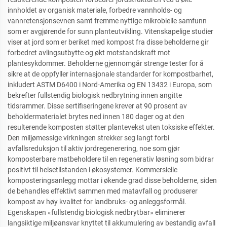
innholdet av organisk materiale, forbedre vannholds- og
vannretensjonsevnen samt fremme nyttige mikrobielle samfunn
som er avgjørende for sunn planteutvikling. Vitenskapelige studier
viser at jord som er beriket med kompost fra disse beholderne gir
forbedret avlingsutbytte og økt motstandskraft mot
plantesykdommer. Beholderne gjennomgår strenge tester for å
sikre at de oppfyller internasjonale standarder for kompostbarhet,
inkludert ASTM D6400 i Nord-Amerika og EN 13432 i Europa, som
bekrefter fullstendig biologisk nedbrytning innen angitte
tidsrammer. Disse sertifiseringene krever at 90 prosent av
beholdermaterialet brytes ned innen 180 dager og at den
resulterende komposten støtter plantevekst uten toksiske effekter.
Den miljømessige virkningen strekker seg langt forbi
avfallsreduksjon til aktiv jordregenerering, noe som gjør
komposterbare matbeholdere til en regenerativ løsning som bidrar
positivt til helsetilstanden i økosystemer. Kommersielle
komposteringsanlegg mottar i økende grad disse beholderne, siden
de behandles effektivt sammen med matavfall og produserer
kompost av høy kvalitet for landbruks- og anleggsformål.
Egenskapen «fullstendig biologisk nedbrytbar» eliminerer
langsiktige miljøansvar knyttet til akkumulering av bestandig avfall