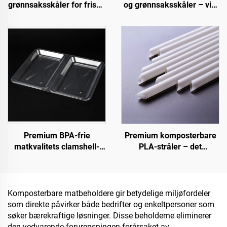
grønnsaksskåler for friske
og grønnsaksskåler – vis,
produkter, inkludert kjøtt
selg og lagre bærekraftig
Premium BPA-frie
Premium komposterbare
matkvalitets clamshell-
PLA-stråler – det
beholdere for takeaway og
bærekraftige valget
matlagring
Komposterbare matbeholdere gir betydelige miljøfordeler
som direkte påvirker både bedrifter og enkeltpersoner som
søker bærekraftige løsninger. Disse beholderne eliminerer
den vedvarende forurensningen forårsaket av