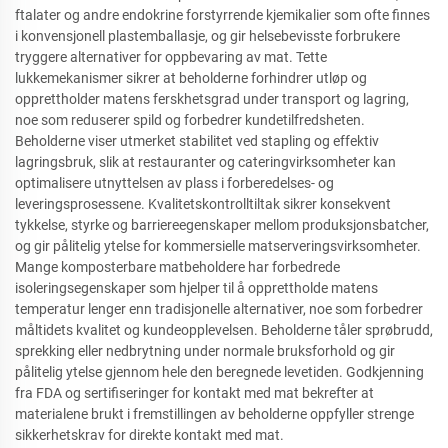
ftalater og andre endokrine forstyrrende kjemikalier som ofte finnes
i konvensjonell plastemballasje, og gir helsebevisste forbrukere
tryggere alternativer for oppbevaring av mat. Tette
lukkemekanismer sikrer at beholderne forhindrer utløp og
opprettholder matens ferskhetsgrad under transport og lagring,
noe som reduserer spild og forbedrer kundetilfredsheten.
Beholderne viser utmerket stabilitet ved stapling og effektiv
lagringsbruk, slik at restauranter og cateringvirksomheter kan
optimalisere utnyttelsen av plass i forberedelses- og
leveringsprosessene. Kvalitetskontrolltiltak sikrer konsekvent
tykkelse, styrke og barriereegenskaper mellom produksjonsbatcher,
og gir pålitelig ytelse for kommersielle matserveringsvirksomheter.
Mange komposterbare matbeholdere har forbedrede
isoleringsegenskaper som hjelper til å opprettholde matens
temperatur lenger enn tradisjonelle alternativer, noe som forbedrer
måltidets kvalitet og kundeopplevelsen. Beholderne tåler sprøbrudd,
sprekking eller nedbrytning under normale bruksforhold og gir
pålitelig ytelse gjennom hele den beregnede levetiden. Godkjenning
fra FDA og sertifiseringer for kontakt med mat bekrefter at
materialene brukt i fremstillingen av beholderne oppfyller strenge
sikkerhetskrav for direkte kontakt med mat.