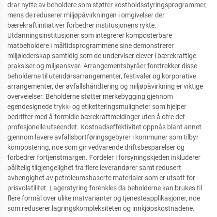
drar nytte av beholdere som støtter kostholdsstyringsprogrammer,
mens de reduserer miljøpåvirkningen i omgivelser der
bærekraftinitiativer forbedrer institusjonens rykte.
Utdanningsinstitusjoner som integrerer komposterbare
matbeholdere i måltidsprogrammene sine demonstrerer
miljølederskap samtidig som de underviser elever i bærekraftige
praksiser og miljøansvar. Arrangementsbyråer foretrekker disse
beholderne til utendørsarrangementer, festivaler og korporative
arrangementer, der avfallshåndtering og miljøpåvirkning er viktige
overveielser. Beholderne støtter merkebygging gjennom
egendesignede trykk- og etiketteringsmuligheter som hjelper
bedrifter med å formidle bærekraftmeldinger uten å ofre det
profesjonelle utseendet. Kostnadseffektivitet oppnås blant annet
gjennom lavere avfallsbortføringsgebyrer i kommuner som tilbyr
kompostering, noe som gir vedvarende driftsbesparelser og
forbedrer fortjenstmargen. Fordeler i forsyningskjeden inkluderer
pålitelig tilgjengelighet fra flere leverandører samt redusert
avhengighet av petroleumsbaserte materialer som er utsatt for
prisvolatilitet. Lagerstyring forenkles da beholderne kan brukes til
flere formål over ulike matvarianter og tjenesteapplikasjoner, noe
som reduserer lagringskompleksiteten og innkjøpskostnadene.