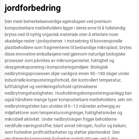
jordforbedring
Den mest bemerkelsesverdige egenskapen ved premium
komposterbare matbeholdere ligger i deres evne til å fullstendig
brytes ned til nyttig organisk materiale uten å etterlate noen
skadelige rester i jordsystemer. I motsetning til konvensjonelle
plastbeholdere som fragmenteres til bestandige mikroplast, brytes
disse innovative emballasjene ned gjennom naturlige biologiske
prosesser som påvirkes av mikroorganismer, fuktighet og
oksygeneksponering i komposteringsmiljøer. Biologisk
nedbrytningsprosessen skjer vanligvis innen 90–180 dager under
industrielle komposteringsforhold, der kontrollert temperatur,
luftfuktighet og ventileringsforhold optimaliserer
nedbrytningshastigheten. Husholdningskomposteringsanlegg kan
også håndtere mange typer komposterbare matbeholdere, selv om
nedbrytningstiden kan utvides til 6–12 måneder avhengig av
miljøfaktorer som temperatursvingninger, fuktighetsnivåer og
mikrobiell aktivitet. Under nedbrytningen frigjør beholderne
verdifulle næringsstoffer, blant annet nitrogen, fosfor og kalium,
som forbedrer jordfruktbarheten og støtter plantevekst. Den
resulterende komposten forbedrer jordstrukturen ved å øke