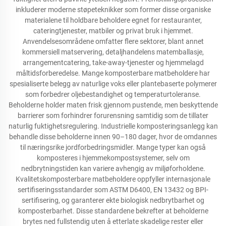
inkluderer moderne støpeteknikker som former disse organiske
materialene til holdbare beholdere egnet for restauranter,
cateringtjenester, matbiler og privat bruk i hjemmet.
Anvendelsesområdene omfatter flere sektorer, blant annet
kommersiell matservering, detaljhandelens matemballasje,
arrangementcatering, take-away-tjenester og hjemmelagd
måltidsforberedelse. Mange komposterbare matbeholdere har
spesialiserte belegg av naturlige voks eller plantebaserte polymerer
som forbedrer oljebestandighet og temperaturtoleranse.
Beholderne holder maten frisk gjennom pustende, men beskyttende
barrierer som forhindrer forurensning samtidig som de tillater
naturlig fuktighetsregulering. Industrielle komposteringsanlegg kan
behandle disse beholderne innen 90–180 dager, hvor de omdannes
til næringsrike jordforbedringsmidler. Mange typer kan også
komposteres i hjemmekompostsystemer, selv om
nedbrytningstiden kan variere avhengig av miljøforholdene.
Kvalitetskomposterbare matbeholdere oppfyller internasjonale
sertifiseringsstandarder som ASTM D6400, EN 13432 og BPI-
sertifisering, og garanterer ekte biologisk nedbrytbarhet og
komposterbarhet. Disse standardene bekrefter at beholderne
brytes ned fullstendig uten å etterlate skadelige rester eller