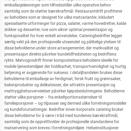
emballasjeløsninger som tilfredsstiller ulike operative behov
samtidig som de støtter bærekraftmål. Restaurantdrift profitterer
av beholdere som er designet for ulike matvarianter, inkludert
spesialiserte utforminger for pizza, salater, varme hovedretter, kalde
drikker og desserter, noe som sikrer optimal presentasjon og
funksjonalitet for hver enkelt anvendelse. Cateringbedrifter legger
særlig vekt på den profesjonelle utseendet og pålitelige ytelsen til
disse beholderne under store arrangementer, der matkvalitet og
presentasjon direkte påvirker kundetilfredsheten og bedriftens
rykte. Matvognsdrift finner komposterbare beholdere ideelle for
mobile tjenestemiljøer der holdbarhet, transportvennlighet og hurtig
betjening er avgjørende for suksess. I detaljhandelen brukes disse
beholderne til emballasje av ferdigmat, fersk frukt og grønnsaker,
bakeriprodukter og delikatesser, der attraktiv presentasjon og
mattrygghetsoverveielser påvirker kjøpsbeslutningene. Beholderne
støtter ulike porsjoner – fra enkeltportionsstørrelser til
familieporsjoner – og tilpasser seg dermed ulike forretningsmodeller
og kundeforutsetninger. Bedrifter innen korporativ catering bruker
disse beholderne for å være i tråd med kundenes bærekraftmål,
samtidig som de opprettholder de profesjonelle standardene for
matservering som kreves i forretningsmiljøer. Helseinstitusjoner