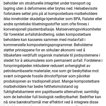
beholder sin strukturelle integritet under transport og
lagring uten å deformeres eller brytes ned. Helsebevisste
forbrukere setter pris på at komposterbare matbeholdere
ikke inneholder skadelige kjemikalier som BPA, ftalater eller
andre syntetiske tilsetningsstoffer som ofte finnes i
konvensjonell plastemballasje. Matserveringsvirksomheter
får forenklet avfallshåndtering, siden komposterbare
beholdere kan kasseres sammen med matavfall i
kommersielle komposteringsprogrammer. Beholderne
støtter prinsippene for en sirkulær økonomi ved å
tilbakeføre verdifullt organisk materiale til jordsystemene i
stedet for å akkumuleres som permanent avfall. Fordelene i
forsyningskjeden inkluderer redusert avhengighet av
petroleumbaserte materialer, noe som gir beskyttelse mot
svært svingende fossile drivstoffpriser som påvirker
produksjonen av tradisjonell plast. Mange komposterbare
matbeholdere har bedre fetthetsmotstand og
fuktighetsbarrierer enn papirbaserte alternativer, samtidig
som de beholder full biologisk nedbrytbarhet. Bedrifter kan
nå sine bærekraftsmål mer effektivt ved å integrere disse