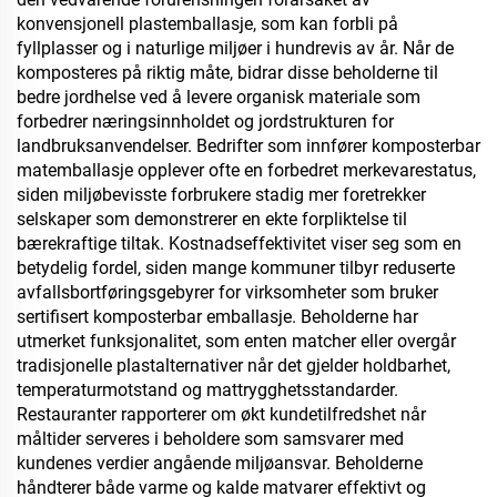
konvensjonell plastemballasje, som kan forbli på
fyllplasser og i naturlige miljøer i hundrevis av år. Når de
komposteres på riktig måte, bidrar disse beholderne til
bedre jordhelse ved å levere organisk materiale som
forbedrer næringsinnholdet og jordstrukturen for
landbruksanvendelser. Bedrifter som innfører komposterbar
matemballasje opplever ofte en forbedret merkevarestatus,
siden miljøbevisste forbrukere stadig mer foretrekker
selskaper som demonstrerer en ekte forpliktelse til
bærekraftige tiltak. Kostnadseffektivitet viser seg som en
betydelig fordel, siden mange kommuner tilbyr reduserte
avfallsbortføringsgebyrer for virksomheter som bruker
sertifisert komposterbar emballasje. Beholderne har
utmerket funksjonalitet, som enten matcher eller overgår
tradisjonelle plastalternativer når det gjelder holdbarhet,
temperaturmotstand og mattrygghetsstandarder.
Restauranter rapporterer om økt kundetilfredshet når
måltider serveres i beholdere som samsvarer med
kundenes verdier angående miljøansvar. Beholderne
håndterer både varme og kalde matvarer effektivt og