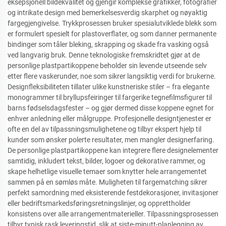
eksepsjonell bildekvalitet og gjengir komplekse grafikker, fotografier
og intrikate design med bemerkelsesverdig skarphet og nøyaktig
fargegjengivelse. Trykkprosessen bruker spesialutviklede blekk som
er formulert spesielt for plastoverflater, og som danner permanente
bindinger som tåler bleking, skrapping og skade fra vasking også
ved langvarig bruk. Denne teknologiske fremskridtet gjør at de
personlige plastpartikoppene beholder sin levende utseende selv
etter flere vaskerunder, noe som sikrer langsiktig verdi for brukerne.
Designfleksibiliteten tillater ulike kunstneriske stiler – fra elegante
monogrammer til bryllupsfeiringer til fargerike tegnefilmsfigurer til
barns fødselsdagsfester – og gjør dermed disse koppene egnet for
enhver anledning eller målgruppe. Profesjonelle designtjenester er
ofte en del av tilpassningsmulighetene og tilbyr ekspert hjelp til
kunder som ønsker polerte resultater, men mangler designerfaring.
De personlige plastpartikoppene kan integrere flere designelementer
samtidig, inkludert tekst, bilder, logoer og dekorative rammer, og
skape helhetlige visuelle temaer som knytter hele arrangementet
sammen på en sømløs måte. Muligheten til fargematching sikrer
perfekt samordning med eksisterende festdekorasjoner, invitasjoner
eller bedriftsmarkedsføringsretningslinjer, og opprettholder
konsistens over alle arrangementmaterieller. Tilpassningsprosessen
tilbyr typisk rask leveringstid, slik at siste-minutt-planlegging av