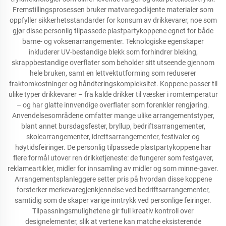
Fremstillingsprosessen bruker matvaregodkjente materialer som
oppfyller sikkerhetsstandarder for konsum av drikkevarer, noe som
gjør disse personlig tilpassede plastpartykoppene egnet for både
barne- og voksenarrangementer. Teknologiske egenskaper
inkluderer UV-bestandige blekk som forhindrer bleking,
skrappbestandige overflater som beholder sitt utseende gjennom
hele bruken, samt en lettvektutforming som reduserer
fraktomkostninger og håndteringskompleksitet. Koppene passer til
ulike typer drikkevarer – fra kalde drikker til væsker i romtemperatur
– og har glatte innvendige overflater som forenkler rengjøring.
Anvendelsesområdene omfatter mange ulike arrangementstyper,
blant annet bursdagsfester, bryllup, bedriftsarrangementer,
skolearrangementer, idrettsarrangementer, festivaler og
høytidsfeiringer. De personlig tilpassede plastpartykoppene har
flere formål utover ren drikketjeneste: de fungerer som festgaver,
reklameartikler, midler for innsamling av midler og som minne-gaver.
Arrangementsplanleggere setter pris på hvordan disse koppene
forsterker merkevaregjenkjennelse ved bedriftsarrangementer,
samtidig som de skaper varige inntrykk ved personlige feiringer.
Tilpassningsmulighetene gir full kreativ kontroll over
designelementer, slik at vertene kan matche eksisterende