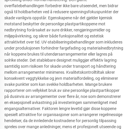
overflatebehandlingen forbedrer ikke bare utseendet, men bidrar
også til holdbarheten ved å redusere spenningsfokuspunkter der
skade vanligvis oppstår. Egenskapene når det gjelder kjemisk
motstand beskytter de personlige plastpartikoppene mot
nedbrytning forårsaket av sure drikker, rengjøringsmidler og
miljøpåvirkning, og sikrer både funksjonalitet og estetisk
attraktivitet over tid. UV-stabiliseringsbehandlinger som inkluderes
under produksjonen forhindrer fargefading og materialnedbrytning
når koppene brukes til utendørsarrangementer eller lagres på
solrike steder. Det stablebare designet muliggjør effektiv lagring
samtidig som risikoen for skade under transport og håndtering
mellom arrangementer minimeres. Kvalitetskontrolltiltak sikrer
konsekvent veggtykkelse og jevn materialfordeling, og eliminerer
svake punkter som kan svekke holdbarheten. Mange brukere
rapporterer om vellykket bruk av sine personlige plastpartikopper
på dusinvis av arrangementer over flere år, noe som demonstrerer
en eksepsjonell avkastning på investeringen sammenlignet med
engangsalternativer. Faktoren lengre levetid gjør disse koppene
spesielt attraktive for organisasjoner som arrangerer regelmessige
hendelser, da de innledende kostnadene for personlig tilpassing
spreles over mange anledninger, mens et profesjonelt utseende og