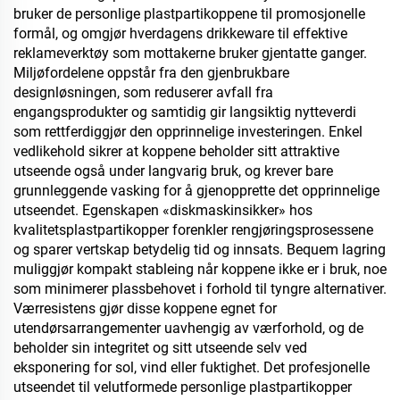
bruker de personlige plastpartikoppene til promosjonelle
formål, og omgjør hverdagens drikkeware til effektive
reklameverktøy som mottakerne bruker gjentatte ganger.
Miljøfordelene oppstår fra den gjenbrukbare
designløsningen, som reduserer avfall fra
engangsprodukter og samtidig gir langsiktig nytteverdi
som rettferdiggjør den opprinnelige investeringen. Enkel
vedlikehold sikrer at koppene beholder sitt attraktive
utseende også under langvarig bruk, og krever bare
grunnleggende vasking for å gjenopprette det opprinnelige
utseendet. Egenskapen «diskmaskinsikker» hos
kvalitetsplastpartikopper forenkler rengjøringsprosessene
og sparer vertskap betydelig tid og innsats. Bequem lagring
muliggjør kompakt stableing når koppene ikke er i bruk, noe
som minimerer plassbehovet i forhold til tyngre alternativer.
Værresistens gjør disse koppene egnet for
utendørsarrangementer uavhengig av værforhold, og de
beholder sin integritet og sitt utseende selv ved
eksponering for sol, vind eller fuktighet. Det profesjonelle
utseendet til velutformede personlige plastpartikopper