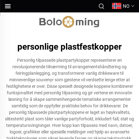
NO
personlige plastfestkopper
Personlig tilpassede plastpartykopper representerer en
revolusjonerende tilnærming til arrangementshåndtering og
feiringplanlegging, og transformerer vanlig drikkeware til
minneverdige souvenyr som gjestene vil verdsette lenge etter at
festlighetene er over. Disse spesielt designede koppene kombinerer
funksjonalitet med personlig tilpasning og gir vertene en innovativ
løsning for å skape sammenhengende tematiske arrangementer
samtidig som de oppfyller praktiske behov for drikkevarer. De
personlig tilpassede plastpartykoppene er laget av høykvalitets,
slitesterkt plast som tåler vanlige partyforhold, inkludert fall, støt og
temperatursvingninger. Hver kopp kan tilpasses med navn, datoer,
logoer, grafikker eller spesielle meldinger ved hjelp av avanserte
trykkteknologier som sikrer levende farger og skarpe tekstavtrykk.