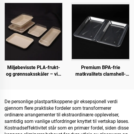
Miljøbevisste PLA-frukt-
Premium BPA-frie
og grønnsaksskåler – vis,
matkvalitets clamshell-
selg og lagre bærekraftig
beholdere for takeaway og
matlagring
De personlige plastpartikoppene gir eksepsjonell verdi
gjennom flere praktiske fordeler som transformerer
ordinære arrangementer til ekstraordinære opplevelser,
samtidig som vanlige utfordringer knyttet til vertskap løses.
Kostnadseffektivitet står som en primær fordel, siden disse