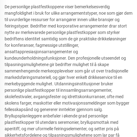
De personlige plastfestkoppene viser bemerkelsesverdig
mangfoldighet i bruk for ulike arrangementstyper, noe som gjør dem
til uvurderlige ressurser for arrangører innen ulike bransjer og
feiringstyper. Bedrifter med korporative arrangementer drar stort
nytte av merkevarede personlige plastfestkopper som styrker
bedriftens identitet samtidig som de gir praktiske drikkeløsninger
for konferanser, fagmessige utstillinger,
ansattappresiasjonsarrangementer og
kundeunderholdningsfunksjoner. Den profesjonelle utseendet og
tilpasningsmulighetene gir bedrifter mulighet til å skape
sammenhengende merkeopplevelser som går ut over tradisjonelle
markedsføringsmateriell, og gjør hver enkelt drikkeservice til en
merkebyggende mulighet. Utdanningsinstitusjoner bruker
personlige plastfestkopper til innsamlingsarrangementer,
skolefestivaler, avgangsfester og idrettskonkurranser, ofte med
skolens farger, maskotter eller motivasjonssmeldinger som bygger
fellesskapsånd og genererer inntekter gjennom salg.
Bryllupsplanleggere anbefaler i økende grad personlige
plastfestkopper til utendørs seremonier, bryllupsmottak med
aperitiff, og mer uformelle feiringselementer, og setter pris på
sikkerhetsfordelene og tilpasningsmulighetene som lar par få