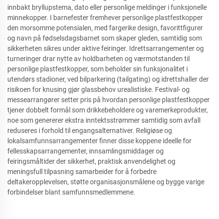
innbakt bryllupstema, dato eller personlige meldinger i funksjonelle
minnekopper. I barnefester fremhever personlige plastfestkopper
den morsomme potensialen, med fargerike design, favorittfigurer
og navn på fødselsdagsbarnet som skaper gleden, samtidig som
sikkerheten sikres under aktive feiringer. Idrettsarrangementer og
turneringer drar nytte av holdbarheten og værmotstanden til
personlige plastfestkopper, som beholder sin funksjonalitet i
utendørs stadioner, ved bilparkering (tailgating) og idrettshaller der
risikoen for knusing gjør glassbehov urealistiske. Festival- og
messearrangører setter pris på hvordan personlige plastfestkopper
tjener dobbelt formål som drikkebeholdere og varemerkeprodukter,
noe som genererer ekstra inntektsstrømmer samtidig som avfall
reduseres i forhold til engangsalternativer. Religiøse og
lokalsamfunnsarrangementer finner disse koppene ideelle for
fellesskapsarrangementer, innsamlingsmiddager og
feiringsmåltider der sikkerhet, praktisk anvendelighet og
meningsfull tilpasning samarbeider for å forbedre
deltakeropplevelsen, støtte organisasjonsmålene og bygge varige
forbindelser blant samfunnsmedlemmene.