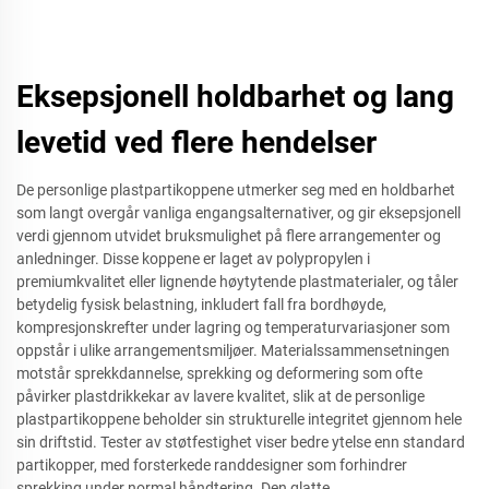
Eksepsjonell holdbarhet og lang
levetid ved flere hendelser
De personlige plastpartikoppene utmerker seg med en holdbarhet
som langt overgår vanliga engangsalternativer, og gir eksepsjonell
verdi gjennom utvidet bruksmulighet på flere arrangementer og
anledninger. Disse koppene er laget av polypropylen i
premiumkvalitet eller lignende høytytende plastmaterialer, og tåler
betydelig fysisk belastning, inkludert fall fra bordhøyde,
kompresjonskrefter under lagring og temperaturvariasjoner som
oppstår i ulike arrangementsmiljøer. Materialssammensetningen
motstår sprekkdannelse, sprekking og deformering som ofte
påvirker plastdrikkekar av lavere kvalitet, slik at de personlige
plastpartikoppene beholder sin strukturelle integritet gjennom hele
sin driftstid. Tester av støtfestighet viser bedre ytelse enn standard
partikopper, med forsterkede randdesigner som forhindrer
sprekking under normal håndtering. Den glatte