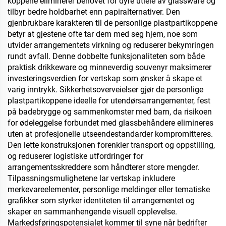
koppene eliminerer behovet for dyre utleie av glassware og
tilbyr bedre holdbarhet enn papiralternativer. Den
gjenbrukbare karakteren til de personlige plastpartikoppene
betyr at gjestene ofte tar dem med seg hjem, noe som
utvider arrangementets virkning og reduserer bekymringen
rundt avfall. Denne dobbelte funksjonaliteten som både
praktisk drikkeware og minneverdig souvenyr maksimerer
investeringsverdien for vertskap som ønsker å skape et
varig inntrykk. Sikkerhetsoverveielser gjør de personlige
plastpartikoppene ideelle for utendørsarrangementer, fest
på badebrygge og sammenkomster med barn, da risikoen
for ødeleggelse forbundet med glassbehåndere elimineres
uten at profesjonelle utseendestandarder kompromitteres.
Den lette konstruksjonen forenkler transport og oppstilling,
og reduserer logistiske utfordringer for
arrangementsskreddere som håndterer store mengder.
Tilpassningsmulighetene lar vertskap inkludere
merkevareelementer, personlige meldinger eller tematiske
grafikker som styrker identiteten til arrangementet og
skaper en sammanhengende visuell opplevelse.
Markedsføringspotensialet kommer til syne når bedrifter