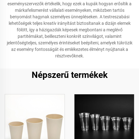
eseményszervezők értékelik, hogy ezek a kupák hogyan erősítik a
márkafelismerést vállalati eseményeken, miközben tartós
benyomást hagynak személyes ünnepléseken. A testreszabási
lehetőségek teljes kreatív irányítást biztosítanak a dizájn elemek
fölött, így a házigazdák képesek megbontani a meglévő
partitémákat, beilleszteni konkrét színvilágot, valamint
jelentőségteljes, személyes érintéseket beépíteni, amelyek tükrözik
az esemény fontosságát és emlékezetes élményt nyújtanak a
résztvevőknek.
Népszerű termékek