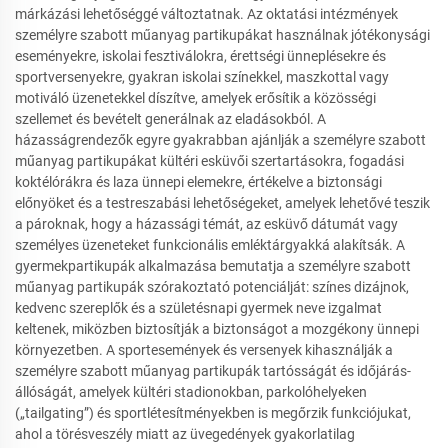
márkázási lehetőséggé változtatnak. Az oktatási intézmények
személyre szabott műanyag partikupákat használnak jótékonysági
eseményekre, iskolai fesztiválokra, érettségi ünneplésekre és
sportversenyekre, gyakran iskolai színekkel, maszkottal vagy
motiváló üzenetekkel díszítve, amelyek erősítik a közösségi
szellemet és bevételt generálnak az eladásokból. A
házasságrendezők egyre gyakrabban ajánlják a személyre szabott
műanyag partikupákat kültéri esküvői szertartásokra, fogadási
koktélórákra és laza ünnepi elemekre, értékelve a biztonsági
előnyöket és a testreszabási lehetőségeket, amelyek lehetővé teszik
a pároknak, hogy a házassági témát, az esküvő dátumát vagy
személyes üzeneteket funkcionális emléktárgyakká alakítsák. A
gyermekpartikupák alkalmazása bemutatja a személyre szabott
műanyag partikupák szórakoztató potenciálját: színes dizájnok,
kedvenc szereplők és a születésnapi gyermek neve izgalmat
keltenek, miközben biztosítják a biztonságot a mozgékony ünnepi
környezetben. A sportesemények és versenyek kihasználják a
személyre szabott műanyag partikupák tartósságát és időjárás-
állóságát, amelyek kültéri stadionokban, parkolóhelyeken
(„tailgating”) és sportlétesítményekben is megőrzik funkciójukat,
ahol a törésveszély miatt az üvegedények gyakorlatilag