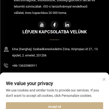
ételcsomagolók, sütődobozok, zöldség-gyümölcs tálcák és
lebomló szívószálak. ISO-s tanúsítvánnyal rendelkező
vállalat, éves kapacitása 20 000 tonna.
LÉPJEN KAPCSOLATBA VELÜNK
kína (Sanghaj) Szabadkereskedelmi Zóna, Xinjinqiao út 27., 13.
épület, 2. emelet, 201206
+86-13632980911
[email protected]
We value your privacy
We use cookies and similar tools to provide our services. If you
don't want to accept all cookies, click Personalize cookies.
© 2026 Shanghai Bolooming Technology Co., Ltd. Minden jog fenntartva.
Adatvédelmi irányelvek
Accept all