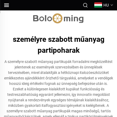
HU
személyre szabott műanyag
partipoharak
A személyre szabott műanyag partikupák forradalmi megközelítést
jelentenek az események szervezésében és ünneplések
tervezésében, mivel átalakítják a hétköznapi italozóeszközöket
emlékezetes ajándékként őrizhető tárgyakká, amelyeket a vendégek
hosszú ideig értékelni fognak az ünnepség befejezése után is.
Ezeket a különlegesen kialakított kupákat funkciósság és
testreszabhatóság egyaránt jellemezni, így innovatív megoldást
nyújtanak a rendezvények egységes témájának kialakításához,
miközben gyakorlati italfogyasztási igényeket is kielégítenek. A
személyre szabott műanyag partikupák magas minőségű, tartós
műanyagból készülnek, amely ellenáll a tipikus partikörülményeknek