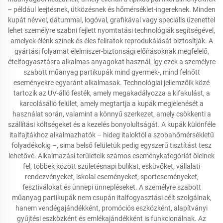
– például leejtésnek, ütközésnek és hőmérséklet-ingereknek. Minden
kupát névvel, dátummal, logóval, grafikával vagy speciális üzenettel
lehet személyre szabni fejlett nyomtatási technológiák segítségével,
amelyek élénk színek és éles feliratok reprodukálását biztosítják. A
gyártási folyamat élelmiszer-biztonsági előírásoknak megfelelő,
ételfogyasztásra alkalmas anyagokat használ, így ezek a személyre
szabott műanyag partikupák mind gyermek-, mind felnőtt
eseményekre egyaránt alkalmasak. Technológiai jellemzőik közé
tartozik az UV-álló festék, amely megakadályozza a kifakulást, a
karcolásálló felület, amely megtartja a kupák megjelenését a
használat során, valamint a könnyű szerkezet, amely csökkenti a
szállítási költségeket és a kezelés bonyolultságát. A kupák különféle
italfajtákhoz alkalmazhatók – hideg italoktól a szobahőmérsékletű
folyadékokig –, sima belső felületük pedig egyszerű tisztítást tesz
lehetővé. Alkalmazási területeik számos eseménykategóriát ölelnek
fel, többek között születésnapi bulikat, esküvőket, vállalati
rendezvényeket, iskolai eseményeket, sporteseményeket,
fesztiválokat és ünnepi ünnepléseket. A személyre szabott
műanyag partikupák nem csupán italfogyasztási célt szolgálnak,
hanem vendégajándékként, promóciós eszközként, alapítványi
gyűjtési eszközként és emlékajándékként is funkcionálnak. Az