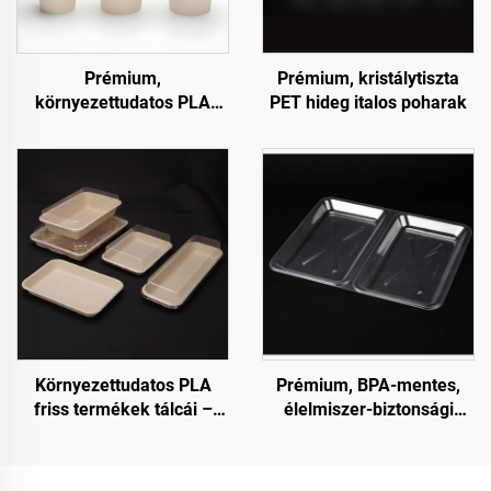
Prémium,
Prémium, kristálytiszta
környezettudatos PLA
PET hideg italos poharak
hideg italos poharak
Környezettudatos PLA
Prémium, BPA-mentes,
friss termékek tálcái –
élelmiszer-biztonsági
fenntartható bemutatás,
minőségű csuklós
értékesítés és tárolás
(clamshell) tárolóedények
fogyasztási célra és