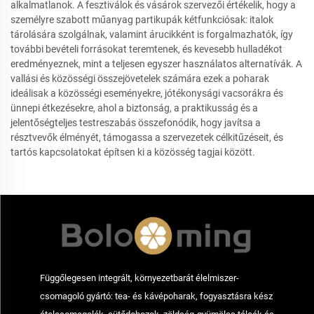
alkalmatlanok. A fesztiválok és vásárok szervezői értékelik, hogy a
személyre szabott műanyag partikupák kétfunkciósak: italok
tárolására szolgálnak, valamint árucikként is forgalmazhatók, így
további bevételi forrásokat teremtenek, és kevesebb hulladékot
eredményeznek, mint a teljesen egyszer használatos alternatívák. A
vallási és közösségi összejövetelek számára ezek a poharak
ideálisak a közösségi eseményekre, jótékonysági vacsorákra és
ünnepi étkezésekre, ahol a biztonság, a praktikusság és a
jelentőségteljes testreszabás összefonódik, hogy javítsa a
résztvevők élményét, támogassa a szervezetek célkitűzéseit, és
tartós kapcsolatokat építsen ki a közösség tagjai között.
Függőlegesen integrált, környezetbarát élelmiszer-
csomagoló gyártó: tea- és kávépoharak, fogyasztásra kész