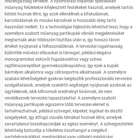
részletgazdag terveket. A nyomtatási folyamat speciálisan
műanyag felületekre kifejlesztett festékeket használ, amelyek tartós
kötést hoznak létre, így azok ellenállnak a kifakulásnak,
karcolódásnak és mosási károdnak is hosszabb ideig tartó
használat mellett. Ez a technológiai fejlesztés lehetővé teszi, hogy a
személyre szabott műanyag partikupák vibráló megjelenésüket
megtartsák akár többszöri tisztítás után is, így hosszú távon
értéket nyújtanak a felhasználóknak. A tervezési rugalmasság
különféle művészi stílusokat is támogat, például elegáns
monogramokat esküvői fogadásokhoz vagy színes
rajzfilmszereplőket gyermekszülinapokhoz, így ezek a kupák
bármilyen alkalomra vagy célcsoportra alkalmasak. A személyre
szabási lehetőségeket gyakran kiegészítik professzionális tervezési
szolgáltatások, amelyek szakértő segítséget nyújtanak azoknak az
ügyfeleknek, akik kifinomult eredményt kívánnak, de nem
rendelkeznek tervezési tapasztalattal. A személyre szabott
műanyag partikupák egyszerre több tervezési elemet is
tartalmazhatnak, például szöveget, képeket, logókat és díszítő
szegélyeket, így átfogó vizuális témákat hoznak létre, amelyek
zavartalanul összekapcsolják az egész eseményt. A színegyeztetési
lehetőség biztosítja a tökéletes összhangot a meglévő
partidekorációkkal, meghívókkal vagy vállalati márkázási