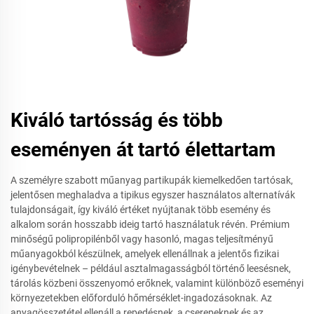
Kiváló tartósság és több
eseményen át tartó élettartam
A személyre szabott műanyag partikupák kiemelkedően tartósak,
jelentősen meghaladva a tipikus egyszer használatos alternatívák
tulajdonságait, így kiváló értéket nyújtanak több esemény és
alkalom során hosszabb ideig tartó használatuk révén. Prémium
minőségű polipropilénből vagy hasonló, magas teljesítményű
műanyagokból készülnek, amelyek ellenállnak a jelentős fizikai
igénybevételnek – például asztalmagasságból történő leesésnek,
tárolás közbeni összenyomó erőknek, valamint különböző eseményi
környezetekben előforduló hőmérséklet-ingadozásoknak. Az
anyagösszetétel ellenáll a repedésnek, a cserepeknek és az