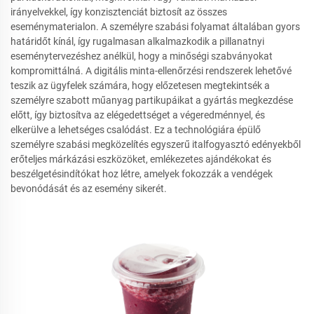
irányelvekkel, így konzisztenciát biztosít az összes
eseménymaterialon. A személyre szabási folyamat általában gyors
határidőt kínál, így rugalmasan alkalmazkodik a pillanatnyi
eseménytervezéshez anélkül, hogy a minőségi szabványokat
kompromittálná. A digitális minta-ellenőrzési rendszerek lehetővé
teszik az ügyfelek számára, hogy előzetesen megtekintsék a
személyre szabott műanyag partikupáikat a gyártás megkezdése
előtt, így biztosítva az elégedettséget a végeredménnyel, és
elkerülve a lehetséges csalódást. Ez a technológiára épülő
személyre szabási megközelítés egyszerű italfogyasztó edényekből
erőteljes márkázási eszközöket, emlékezetes ajándékokat és
beszélgetésindítókat hoz létre, amelyek fokozzák a vendégek
bevonódását és az esemény sikerét.