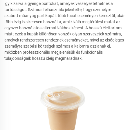
így kizárva a gyenge pontokat, amelyek veszélyeztethetnék a
tartósságot. Számos felhasználó jelentette, hogy személyre
szabott műanyag partikupáit több tucat eseményen keresztül, akár
több évig is sikeresen használta, ami kiváló megtérülést mutat az
egyszer használatos alternatívákhoz képest. A hosszú élettartam
miatt ezek a kupák különösen vonzók olyan szervezetek számára,
amelyek rendszeresen rendeznek eseményeket, mivel az elsődleges
személyre szabási költségek számos alkalomra oszlanak el,
miközben professzionális megjelenésük és funkcionális
tulajdonságaik hosszú ideig megmaradnak.