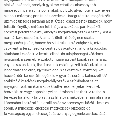
alakváltozásnak, amelyek gyakran érintik az alacsonyabb
minőségű műanyag italpoharakat, így biztosítva, hogy a személyre
szabott műanyag partikupák szerkezeti integritásukat megőrizzék
üzemidejük teljes tartama alatt. Ütésállósági tesztek igazolják, hogy
teljesítményük jelentősen felülmúlja a szokásos partikupákét,
erősített peremtervekkel, amelyek megakadályozzák a szétnyílást a
normál kezelés során. A sima felületi minőség nemcsak a
megjelenést javítja, hanem hozzájárul a tartóssághoz is, mivel
csökkenti a feszültségkoncentrációs pontokat, ahol a károsodás
általában kezdődik. A kémiai ellenállás tulajdonságai védelmet
nyújtanak a személyre szabott műanyag partikupák számára az
enyhes savas italok, tisztítószerek és környezeti hatások okozta
lebonthatóság ellen, így funkcionális és esztétikai vonzerejüket
hosszú időn keresztül megőrzik. A gyártás során alkalmazott UV-
stabilizáló kezelések megakadályozzák a színkihalást és az
anyagromlást, amikor a kupák kültéri eseményeken kerülnek
használatra vagy napos helyeken tárolásra kerülnek. A rakható
tervezés hatékony tárolást tesz lehetővé, miközben minimalizálja a
károsodás kockázatát a szállítás és az események közötti kezelés
során. A minőségellenőrzési intézkedések biztosítják a
falvastagság egyenletességét és az anyag egyenletes eloszlását,