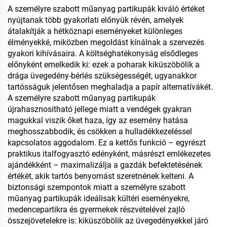
élelmiszer-tárolásra
A személyre szabott műanyag partikupák kiváló értéket
nyújtanak több gyakorlati előnyük révén, amelyek
átalakítják a hétköznapi eseményeket különleges
élményekké, miközben megoldást kínálnak a szervezés
gyakori kihívásaira. A költséghatékonyság elsődleges
előnyként emelkedik ki: ezek a poharak kiküszöbölik a
drága üvegedény-bérlés szükségességét, ugyanakkor
tartósságuk jelentősen meghaladja a papír alternatívákét.
A személyre szabott műanyag partikupák
újrahasznosítható jellege miatt a vendégek gyakran
magukkal viszik őket haza, így az esemény hatása
meghosszabbodik, és csökken a hulladékkezeléssel
kapcsolatos aggodalom. Ez a kettős funkció – egyrészt
praktikus italfogyasztó edényként, másrészt emlékezetes
ajándékként – maximalizálja a gazdák befektetésének
értékét, akik tartós benyomást szeretnének kelteni. A
biztonsági szempontok miatt a személyre szabott
műanyag partikupák ideálisak kültéri eseményekre,
medencepartikra és gyermekek részvételével zajló
összejövetelekre is: kiküszöbölik az üvegedényekkel járó