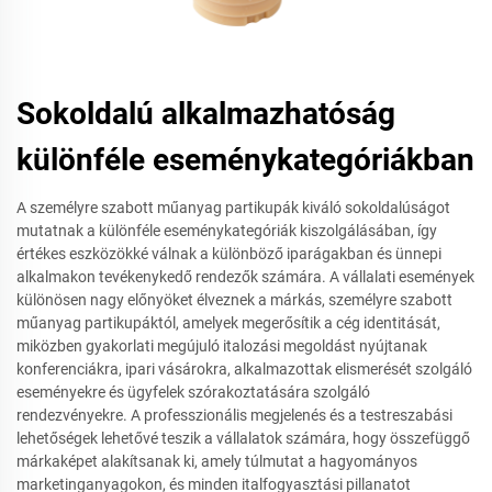
Sokoldalú alkalmazhatóság
különféle eseménykategóriákban
A személyre szabott műanyag partikupák kiváló sokoldalúságot
mutatnak a különféle eseménykategóriák kiszolgálásában, így
értékes eszközökké válnak a különböző iparágakban és ünnepi
alkalmakon tevékenykedő rendezők számára. A vállalati események
különösen nagy előnyöket élveznek a márkás, személyre szabott
műanyag partikupáktól, amelyek megerősítik a cég identitását,
miközben gyakorlati megújuló italozási megoldást nyújtanak
konferenciákra, ipari vásárokra, alkalmazottak elismerését szolgáló
eseményekre és ügyfelek szórakoztatására szolgáló
rendezvényekre. A professzionális megjelenés és a testreszabási
lehetőségek lehetővé teszik a vállalatok számára, hogy összefüggő
márkaképet alakítsanak ki, amely túlmutat a hagyományos
marketinganyagokon, és minden italfogyasztási pillanatot