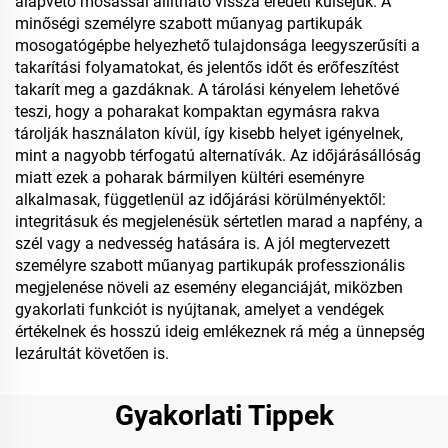
alapvető mosással állítható vissza eredeti külsejük. A
minőségi személyre szabott műanyag partikupák
mosogatógépbe helyezhető tulajdonsága leegyszerűsíti a
takarítási folyamatokat, és jelentős időt és erőfeszítést
takarít meg a gazdáknak. A tárolási kényelem lehetővé
teszi, hogy a poharakat kompaktan egymásra rakva
tárolják használaton kívül, így kisebb helyet igényelnek,
mint a nagyobb térfogatú alternatívák. Az időjárásállóság
miatt ezek a poharak bármilyen kültéri eseményre
alkalmasak, függetlenül az időjárási körülményektől:
integritásuk és megjelenésük sértetlen marad a napfény, a
szél vagy a nedvesség hatására is. A jól megtervezett
személyre szabott műanyag partikupák professzionális
megjelenése növeli az esemény eleganciáját, miközben
gyakorlati funkciót is nyújtanak, amelyet a vendégek
értékelnek és hosszú ideig emlékeznek rá még a ünnepség
lezárultát követően is.
Gyakorlati Tippek