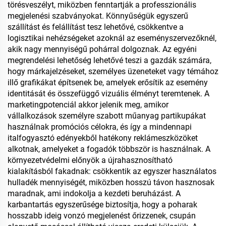
törésveszélyt, miközben fenntartják a professzionális
megjelenési szabványokat. Könnyűségük egyszerű
szállítást és felállítást tesz lehetővé, csökkentve a
logisztikai nehézségeket azoknál az eseményszervezőknél,
akik nagy mennyiségű pohárral dolgoznak. Az egyéni
megrendelési lehetőség lehetővé teszi a gazdák számára,
hogy márkajelzéseket, személyes üzeneteket vagy témához
illő grafikákat építsenek be, amelyek erősítik az esemény
identitását és összefüggő vizuális élményt teremtenek. A
marketingpotenciál akkor jelenik meg, amikor
vállalkozások személyre szabott műanyag partikupákat
használnak promóciós célokra, és így a mindennapi
italfogyasztó edényekből hatékony reklámeszközöket
alkotnak, amelyeket a fogadók többször is használnak. A
környezetvédelmi előnyök a újrahasznosítható
kialakításból fakadnak: csökkentik az egyszer használatos
hulladék mennyiségét, miközben hosszú távon hasznosak
maradnak, ami indokolja a kezdeti beruházást. A
karbantartás egyszerűsége biztosítja, hogy a poharak
hosszabb ideig vonzó megjelenést őrizzenek, csupán