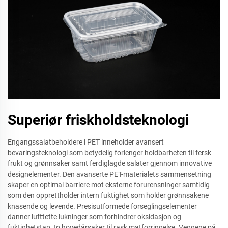
Superiør friskholdsteknologi
Engangssalatbeholdere i PET inneholder avansert
bevaringsteknologi som betydelig forlenger holdbarheten til fersk
frukt og grønnsaker samt ferdiglagde salater gjennom innovative
designelementer. Den avanserte PET-materialets sammensetning
skaper en optimal barriere mot eksterne forurensninger samtidig
som den opprettholder intern fuktighet som holder grønnsakene
knasende og levende. Presisutformede forseglingselementer
danner lufttette lukninger som forhindrer oksidasjon og
fuktighetstap, to hovedårsaker til rask matforringelse. Veggene på