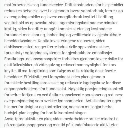
matforberedelse og kundeservice. Driftskostnadene for hjelpemidler
reduseres betydelig over tid gjennom lavere vannforbruk, færre kjøp
av rengjøringsmidler og lavere energiforbruk knyttet til drift og
vedlikehold av oppvaskutstyr. Lagerstyringskostnadene minsker
kraftig, siden bedrifter unngår kompleksiteten og kostnadene
forbundet med sporing, innhenting og vedlikehold av gjenbrukbare
beholderløsninger. Kapitalinvesteringene reduseres, siden
etablissementer trenger færre industrielle oppvaskmaskiner,
tørkeutstyr og lagringssystemer for gjenbrukbare emballasjer.
Forsikrings- og ansvarsaspekter forbedres gjennom lavere risiko for
glattfalleulykker på våte gulv og redusert sannsynlighet for krav
knyttet til matforgiftning som følge av utilstrekkelig desinfiserte
beholdere. Effektiviteten i forsyningskjeden øker gjennom
forenklede bestillingsprosesser og reduserte lagringskrav for disse
engangsbeholderne for hundesalat. Nøyaktig porsjoneringskontroll
forbedrer fortjensten ved å sikre konsekvente porsjoner og redusere
overporsjonering som svekker lønnsomheten. Avfallshåndteringen
blir mer forutsigbar og kontrollerbar, noe som muliggjør bedre
budsjettplanlegging for bortfallsomkostninger.
Ansattproduktiviteten øker, siden medarbeidere bruker mindre tid
på rengjøringsoppgaver og mer tid på kundefokuserte aktiviteter