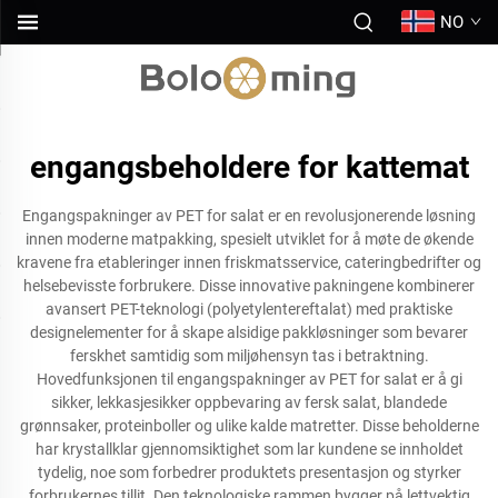
NO
engangsbeholdere for kattemat
Engangspakninger av PET for salat er en revolusjonerende løsning
innen moderne matpakking, spesielt utviklet for å møte de økende
kravene fra etableringer innen friskmatsservice, cateringbedrifter og
helsebevisste forbrukere. Disse innovative pakningene kombinerer
avansert PET-teknologi (polyetylentereftalat) med praktiske
designelementer for å skape alsidige pakkløsninger som bevarer
ferskhet samtidig som miljøhensyn tas i betraktning.
Hovedfunksjonen til engangspakninger av PET for salat er å gi
sikker, lekkasjesikker oppbevaring av fersk salat, blandede
grønnsaker, proteinboller og ulike kalde matretter. Disse beholderne
har krystallklar gjennomsiktighet som lar kundene se innholdet
tydelig, noe som forbedrer produktets presentasjon og styrker
forbrukernes tillit. Den teknologiske rammen bygger på lettvektig