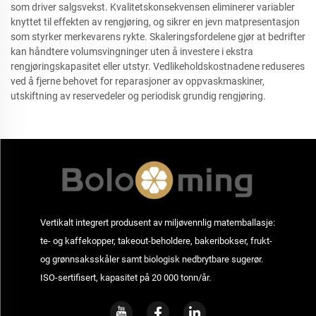
som driver salgsvekst. Kvalitetskonsekvensen eliminerer variabler
knyttet til effekten av rengjøring, og sikrer en jevn matpresentasjon
som styrker merkevarens rykte. Skaleringsfordelene gjør at bedrifter
kan håndtere volumsvingninger uten å investere i ekstra
rengjøringskapasitet eller utstyr. Vedlikeholdskostnadene reduseres
ved å fjerne behovet for reparasjoner av oppvaskmaskiner,
utskiftning av reservedeler og periodisk grundig rengjøring.
Vertikalt integrert produsent av miljøvennlig matemballasje:
te- og kaffekopper, takeout-beholdere, bakeribokser, frukt-
og grønnsaksskåler samt biologisk nedbrytbare sugerør.
ISO-sertifisert, kapasitet på 20 000 tonn/år.