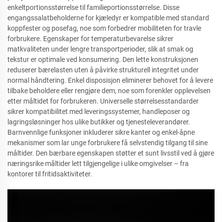
enkeltportionsstørrelse til familieportionsstørrelse. Disse
engangssalatbeholderne for kjæledyr er kompatible med standard
koppfester og posefag, noe som forbedrer mobiliteten for travle
forbrukere. Egenskaper for temperaturbevarelse sikrer
matkvaliteten under lengre transportperioder, slik at smak og
tekstur er optimale ved konsumering. Den lette konstruksjonen
reduserer bærelasten uten å påvirke strukturell integritet under
normal håndtering. Enkel disposisjon eliminerer behovet for å levere
tilbake beholdere eller rengjøre dem, noe som forenkler opplevelsen
etter måltidet for forbrukeren. Universelle størrelsesstandarder
sikrer kompatibilitet med leveringssystemer, handleposer og
lagringsløsninger hos ulike butikker og tjenesteleverandører.
Barnvennlige funksjoner inkluderer sikre kanter og enkel-åpne
mekanismer som lar unge forbrukere få selvstendig tilgang til sine
måltider. Den bærbare egenskapen støtter et sunt livsstil ved å gjøre
næringsrike måltider lett tilgjengelige i ulike omgivelser – fra
kontorer til fritidsaktiviteter.