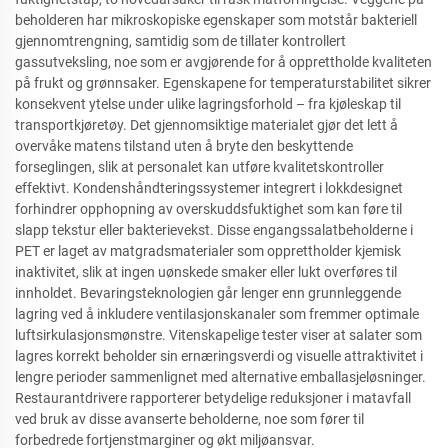
beholderen har mikroskopiske egenskaper som motstår bakteriell
gjennomtrengning, samtidig som de tillater kontrollert
gassutveksling, noe som er avgjørende for å opprettholde kvaliteten
på frukt og grønnsaker. Egenskapene for temperaturstabilitet sikrer
konsekvent ytelse under ulike lagringsforhold – fra kjøleskap til
transportkjøretøy. Det gjennomsiktige materialet gjør det lett å
overvåke matens tilstand uten å bryte den beskyttende
forseglingen, slik at personalet kan utføre kvalitetskontroller
effektivt. Kondenshåndteringssystemer integrert i lokkdesignet
forhindrer opphopning av overskuddsfuktighet som kan føre til
slapp tekstur eller bakterievekst. Disse engangssalatbeholderne i
PET er laget av matgradsmaterialer som opprettholder kjemisk
inaktivitet, slik at ingen uønskede smaker eller lukt overføres til
innholdet. Bevaringsteknologien går lenger enn grunnleggende
lagring ved å inkludere ventilasjonskanaler som fremmer optimale
luftsirkulasjonsmønstre. Vitenskapelige tester viser at salater som
lagres korrekt beholder sin ernæringsverdi og visuelle attraktivitet i
lengre perioder sammenlignet med alternative emballasjeløsninger.
Restaurantdrivere rapporterer betydelige reduksjoner i matavfall
ved bruk av disse avanserte beholderne, noe som fører til
forbedrede fortjenstmarginer og økt miljøansvar.