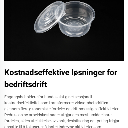
Kostnadseffektive løsninger for
bedriftsdrift
Engangsbeholdere for hundesalat gir eksepsjonell
kostnadseffektivitet som transformerer virksomhetsdriften
gjennom flere økonomiske fordeler og driftsmessige effektiviteter.
Reduksjon av arbeidskostnader utgjør den mest umiddelbare
fordelen, siden utelukkelse av vask, desinfisering og tørking frigjør
ansatte til å fokusere på inntektsdrevne aktiviteter som