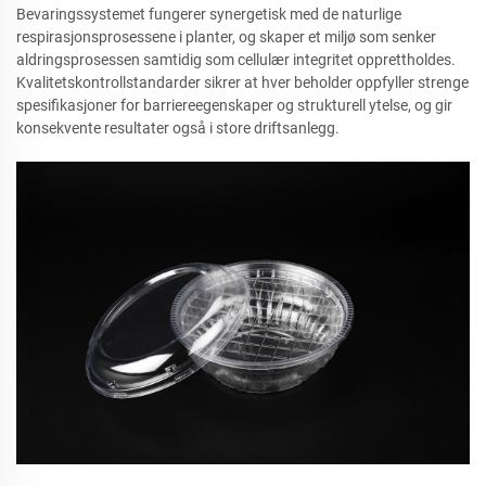
Bevaringssystemet fungerer synergetisk med de naturlige
respirasjonsprosessene i planter, og skaper et miljø som senker
aldringsprosessen samtidig som cellulær integritet opprettholdes.
Kvalitetskontrollstandarder sikrer at hver beholder oppfyller strenge
spesifikasjoner for barriereegenskaper og strukturell ytelse, og gir
konsekvente resultater også i store driftsanlegg.