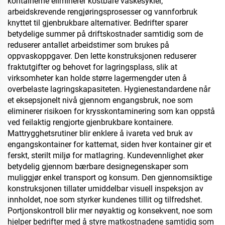
kontainerne eliminerer kostbare vaskesykler,
arbeidskrevende rengjøringsprosesser og vannforbruk
knyttet til gjenbrukbare alternativer. Bedrifter sparer
betydelige summer på driftskostnader samtidig som de
reduserer antallet arbeidstimer som brukes på
oppvaskoppgaver. Den lette konstruksjonen reduserer
fraktutgifter og behovet for lagringsplass, slik at
virksomheter kan holde større lagermengder uten å
overbelaste lagringskapasiteten. Hygienestandardene når
et eksepsjonelt nivå gjennom engangsbruk, noe som
eliminerer risikoen for krysskontaminering som kan oppstå
ved feilaktig rengjorte gjenbrukbare kontainere.
Mattrygghetsrutiner blir enklere å ivareta ved bruk av
engangskontainer for kattemat, siden hver kontainer gir et
ferskt, sterilt miljø for matlagring. Kundevennlighet øker
betydelig gjennom bærbare designegenskaper som
muliggjør enkel transport og konsum. Den gjennomsiktige
konstruksjonen tillater umiddelbar visuell inspeksjon av
innholdet, noe som styrker kundenes tillit og tilfredshet.
Portjonskontroll blir mer nøyaktig og konsekvent, noe som
hjelper bedrifter med å styre matkostnadene samtidig som