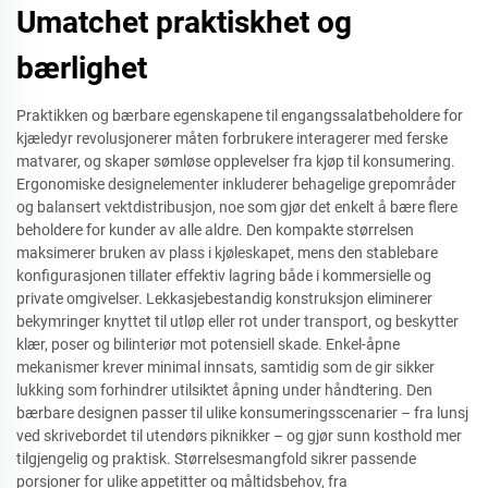
Umatchet praktiskhet og
bærlighet
Praktikken og bærbare egenskapene til engangssalatbeholdere for
kjæledyr revolusjonerer måten forbrukere interagerer med ferske
matvarer, og skaper sømløse opplevelser fra kjøp til konsumering.
Ergonomiske designelementer inkluderer behagelige grepområder
og balansert vektdistribusjon, noe som gjør det enkelt å bære flere
beholdere for kunder av alle aldre. Den kompakte størrelsen
maksimerer bruken av plass i kjøleskapet, mens den stablebare
konfigurasjonen tillater effektiv lagring både i kommersielle og
private omgivelser. Lekkasjebestandig konstruksjon eliminerer
bekymringer knyttet til utløp eller rot under transport, og beskytter
klær, poser og bilinteriør mot potensiell skade. Enkel-åpne
mekanismer krever minimal innsats, samtidig som de gir sikker
lukking som forhindrer utilsiktet åpning under håndtering. Den
bærbare designen passer til ulike konsumeringsscenarier – fra lunsj
ved skrivebordet til utendørs piknikker – og gjør sunn kosthold mer
tilgjengelig og praktisk. Størrelsesmangfold sikrer passende
porsjoner for ulike appetitter og måltidsbehov, fra