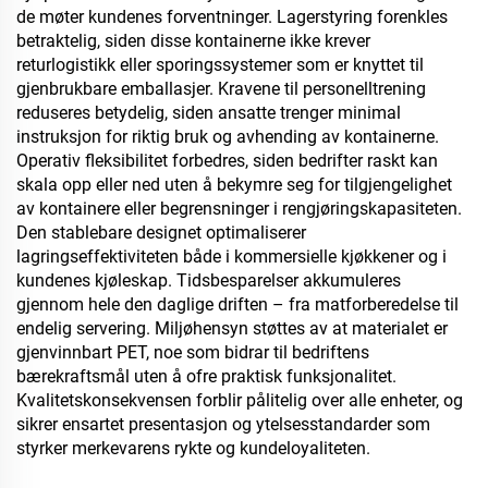
de møter kundenes forventninger. Lagerstyring forenkles
betraktelig, siden disse kontainerne ikke krever
returlogistikk eller sporingssystemer som er knyttet til
gjenbrukbare emballasjer. Kravene til personelltrening
reduseres betydelig, siden ansatte trenger minimal
instruksjon for riktig bruk og avhending av kontainerne.
Operativ fleksibilitet forbedres, siden bedrifter raskt kan
skala opp eller ned uten å bekymre seg for tilgjengelighet
av kontainere eller begrensninger i rengjøringskapasiteten.
Den stablebare designet optimaliserer
lagringseffektiviteten både i kommersielle kjøkkener og i
kundenes kjøleskap. Tidsbesparelser akkumuleres
gjennom hele den daglige driften – fra matforberedelse til
endelig servering. Miljøhensyn støttes av at materialet er
gjenvinnbart PET, noe som bidrar til bedriftens
bærekraftsmål uten å ofre praktisk funksjonalitet.
Kvalitetskonsekvensen forblir pålitelig over alle enheter, og
sikrer ensartet presentasjon og ytelsesstandarder som
styrker merkevarens rykte og kundeloyaliteten.