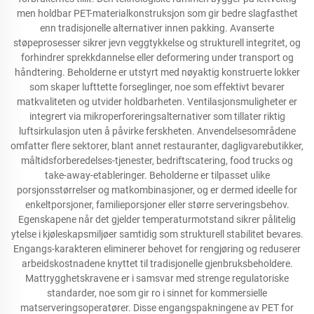
men holdbar PET-materialkonstruksjon som gir bedre slagfasthet
enn tradisjonelle alternativer innen pakking. Avanserte
støpeprosesser sikrer jevn veggtykkelse og strukturell integritet, og
forhindrer sprekkdannelse eller deformering under transport og
håndtering. Beholderne er utstyrt med nøyaktig konstruerte lokker
som skaper lufttette forseglinger, noe som effektivt bevarer
matkvaliteten og utvider holdbarheten. Ventilasjonsmuligheter er
integrert via mikroperforeringsalternativer som tillater riktig
luftsirkulasjon uten å påvirke ferskheten. Anvendelsesområdene
omfatter flere sektorer, blant annet restauranter, dagligvarebutikker,
måltidsforberedelses-tjenester, bedriftscatering, food trucks og
take-away-etableringer. Beholderne er tilpasset ulike
porsjonsstørrelser og matkombinasjoner, og er dermed ideelle for
enkeltporsjoner, familieporsjoner eller større serveringsbehov.
Egenskapene når det gjelder temperaturmotstand sikrer pålitelig
ytelse i kjøleskapsmiljøer samtidig som strukturell stabilitet bevares.
Engangs-karakteren eliminerer behovet for rengjøring og reduserer
arbeidskostnadene knyttet til tradisjonelle gjenbruksbeholdere.
Mattrygghetskravene er i samsvar med strenge regulatoriske
standarder, noe som gir ro i sinnet for kommersielle
matserveringsoperatører. Disse engangspakningene av PET for