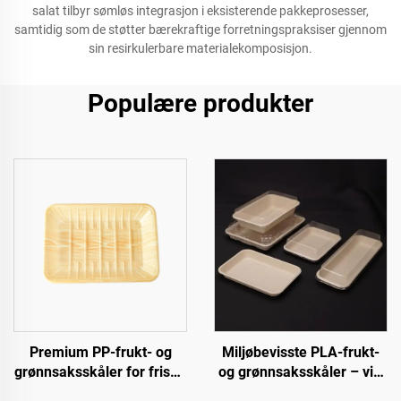
salat tilbyr sømløs integrasjon i eksisterende pakkeprosesser,
samtidig som de støtter bærekraftige forretningspraksiser gjennom
sin resirkulerbare materialekomposisjon.
Populære produkter
Premium PP-frukt- og
Miljøbevisste PLA-frukt-
grønnsaksskåler for friske
og grønnsaksskåler – vis,
produkter, inkludert kjøtt
selg og lagre bærekraftig