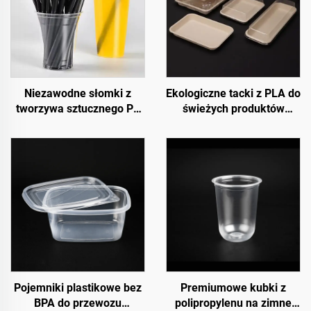
Niezawodne słomki z
Ekologiczne tacki z PLA do
tworzywa sztucznego PP
świeżych produktów
do codziennego użytku
spożywczych –
prezentacja, sprzedaż i
ekologiczne
przechowywanie
Pojemniki plastikowe bez
Premiumowe kubki z
BPA do przewozu
polipropylenu na zimne