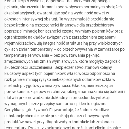
Konstrukcja o wysokiej odporności na uderzenia zapobiega
pękaniu, skruszeniu i łamaniu pod wpływem normalnych obciążeń
eksploatacyjnych, gwarantując spójną wydajność nawet w
okresach intensywnej obsługi. Ta wytrzymałość przekłada się
bezpośrednio na oszczędności finansowe dla przedsiębiorstw
poprzez eliminację konieczności częstej wymiany pojemników oraz
ograniczenie nakładów związanych z zarządzaniem zapasami.
Pojemniki zachowują integralność strukturalną przy wielokrotnych
cyklach zmian temperatury – od przechowywania w zamrażarce po
temperaturę serwowania – bez powstawania pęknięć
zmęczeniowych ani zmian wymiarowych, które mogłyby zagrozić
skuteczności uszczelnienia. Bezpieczeństwo stanowi kolejny
kluczowy aspekt tych pojemników: właściwości odporności na
rozbijanie eliminują ryzyko niebezpiecznych odłamków szkła w
strefach przygotowywania żywności. Gładka, niemieszcząca
porów konstrukcja powierzchni zapobiega namnażaniu się bakterii i
ułatwia przeprowadzanie dokładnych procedur dezynfekcji
wymaganych przez przepisy sanitarno-epidemiologiczne.
Certyfikacja „do żywności” gwarantuje, że żadne szkodliwe
substancje chemiczne nie przenikają do przechowywanych
produktów nawet przy długotrwałym kontakcie lub zmianach
temperatury. Projekt z zaokrąglonymi narożnikami eliminuje ostre