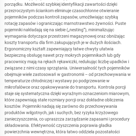
porządku. Możliwość szybkiej identyfikacji zawartości dzięki
przezroczystym ściankom eliminuje czasochłonne otwieranie
pojemników podczas kontroli zapasów, umożliwiając szybką
rotację zapasów i ograniczając marnotrawstwo żywności. Puste
pojemniki nakładają się na siebie („nesting”), minimalizując
wymagania dotyczące przestrzeni magazynowej oraz obniżając
koszty transportu dla firm zakupujących je w dużych ilościach.
Ergonomiczny kształt zapewniający łatwe chwyty ułatwia
bezpieczną obsługę nawet przy mokrych pojemnikach lub gdy
pracownicy mają na rękach rękawiczki, redukując liczbę upadków i
związane z nimi czasy sprzątania. Uniwersalność tych pojemników
obejmuje wiele zastosowań w gastronomii – od przechowywania w
temperaturze chłodniczej i wystawy po podgrzewanie w
mikrofalówce oraz opakowywanie do transportu. Kontrola porcji
staje się systematyczna dzięki wyraźnym oznaczeniom miarowym,
które zapewniają stałe rozmiary porcji oraz dokładne obliczenia
kosztów. Pojemniki nadają się zarówno do przechowywania
produktów wilgotnych, jak i suchych, bez ryzyka krzyżowego
zanieczyszczenia, co upraszcza zarządzanie zapasami i procedury
składowania. Efektywność czyszczenia poprawia gładka
powierzchnia wewnętrzna, która łatwo oddziela pozostałości