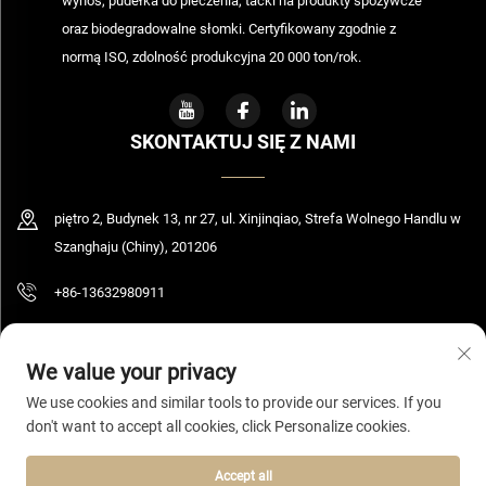
wynos, pudełka do pieczenia, tacki na produkty spożywcze
oraz biodegradowalne słomki. Certyfikowany zgodnie z
normą ISO, zdolność produkcyjna 20 000 ton/rok.
SKONTAKTUJ SIĘ Z NAMI
piętro 2, Budynek 13, nr 27, ul. Xinjinqiao, Strefa Wolnego Handlu w
Szanghaju (Chiny), 201206
+86-13632980911
[email protected]
We value your privacy
We use cookies and similar tools to provide our services. If you
don't want to accept all cookies, click Personalize cookies.
Prawa autorskie © 2026 Shanghai Bolooming Technology Co., Ltd. Wszelkie
prawa zastrzeżone.
Polityka prywatności
Accept all