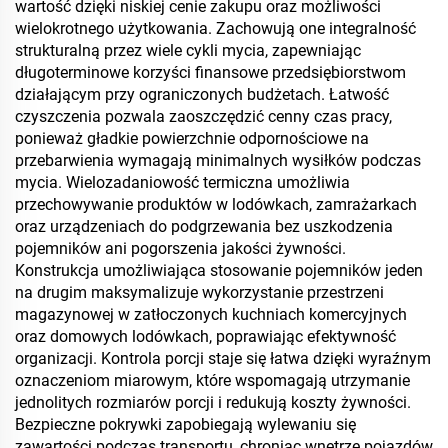
wartość dzięki niskiej cenie zakupu oraz możliwości
wielokrotnego użytkowania. Zachowują one integralność
strukturalną przez wiele cykli mycia, zapewniając
długoterminowe korzyści finansowe przedsiębiorstwom
działającym przy ograniczonych budżetach. Łatwość
czyszczenia pozwala zaoszczędzić cenny czas pracy,
ponieważ gładkie powierzchnie odpornościowe na
przebarwienia wymagają minimalnych wysiłków podczas
mycia. Wielozadaniowość termiczna umożliwia
przechowywanie produktów w lodówkach, zamrażarkach
oraz urządzeniach do podgrzewania bez uszkodzenia
pojemników ani pogorszenia jakości żywności.
Konstrukcja umożliwiająca stosowanie pojemników jeden
na drugim maksymalizuje wykorzystanie przestrzeni
magazynowej w zatłoczonych kuchniach komercyjnych
oraz domowych lodówkach, poprawiając efektywność
organizacji. Kontrola porcji staje się łatwa dzięki wyraźnym
oznaczeniom miarowym, które wspomagają utrzymanie
jednolitych rozmiarów porcji i redukują koszty żywności.
Bezpieczne pokrywki zapobiegają wylewaniu się
zawartości podczas transportu, chroniąc wnętrze pojazdów