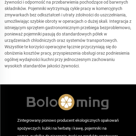
żywności i odporność na przebarwienia pochodzące od barwnych
składników. Pojemniki wytrzymują cykle pracy w komercyjnych
zmywarkach bez odkształceń i utraty zdolności do uszczelniania,
umożliwiając szybkie obroty w operacjach o dużej skali. Integracja z
istniejącym sprzętem gastronomicznym przebiega bezproblemowo,
ponieważ pojemniki pasują do standardowych półek w
urządzeniach chłodniczych oraz systemów transportowych.
Wszystkie te korzyści operacyjne łącznie przyczyniają się do
obniżenia kosztów pracy, przyspieszenia obsługi oraz podniesienia
ogólnej wydajności kuchni przy jednoczesnym zachowaniu
wysokich standardów jakości żywności.
Zintegrowany pionowo producent ekologicznych opakowań
spożywczych: kubki na herbatę i kawę, pojemniki na