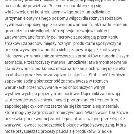
na działanie powietrza. Pojemniki charakteryzują się
właściwościami kontrolującymi wilgotność, umożliwiając
utrzymanie optymalnego poziomu wilgoci dla różnych rodzajów
żywności i zapobiegając zarówno odwadnianiu, jak i nadmiernemu
gromadzeniu się wilgoci, które sprzyja rozwojowi bakterii.
Zaawansowane formuły polimerowe zapobiegają przenikaniu
smaków i zapachów między różnymi produktami spożywczymi
przechowywanymi w pobliżu siebie, zapewniając, że potrawy o
intensywnym smaku nie zanieczyszczą produktów o łagodniejszym
aromacie. Przezroczysty materiał umożliwia łatwe monitorowanie
stanu żywności bez konieczności naruszania ochronnej uszczelki,
co ułatwia proaktywne zarządzanie jakością. Stabilność termiczna
zapewnia spójną skuteczność zachowawczą w różnych
warunkach przechowywania – od chłodniczych witryn
wystawowych po pojazdy transportowe. Pojemniki zachowują
skuteczność uszczelnienia nawet przy zmianach temperatury,
zapobiegając cyklom rozszerzania się i kurczenia się materiału,
które mogłyby zagrozić ochronie żywności. Właściwości barierowe
przeciwko parze wodnej zapobiegają utracie wilgoci przez świeże
warzywa i owoce, jednocześnie blokując wilgoć zewnętrzną, która
może przyspieszać procesy psucia się produktów. Gładkie