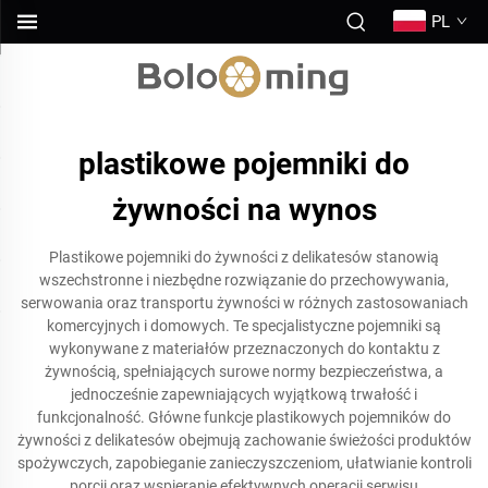
PL
plastikowe pojemniki do
żywności na wynos
Plastikowe pojemniki do żywności z delikatesów stanowią
wszechstronne i niezbędne rozwiązanie do przechowywania,
serwowania oraz transportu żywności w różnych zastosowaniach
komercyjnych i domowych. Te specjalistyczne pojemniki są
wykonywane z materiałów przeznaczonych do kontaktu z
żywnością, spełniających surowe normy bezpieczeństwa, a
jednocześnie zapewniających wyjątkową trwałość i
funkcjonalność. Główne funkcje plastikowych pojemników do
żywności z delikatesów obejmują zachowanie świeżości produktów
spożywczych, zapobieganie zanieczyszczeniom, ułatwianie kontroli
porcji oraz wspieranie efektywnych operacji serwisu