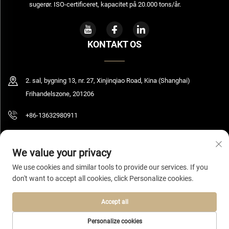
sugerør. ISO-certificeret, kapacitet på 20.000 tons/år.
KONTAKT OS
2. sal, bygning 13, nr. 27, Xinjinqiao Road, Kina (Shanghai)
Frihandelszone, 201206
+86-13632980911
[email protected]
We value your privacy
We use cookies and similar tools to provide our services. If you
don't want to accept all cookies, click Personalize cookies.
Copyright © 2026 Shanghai Bolooming Technology Co., Ltd. Alle rettigheder
forbeholdes.
Privatlivspolitik
Accept all
Personalize cookies