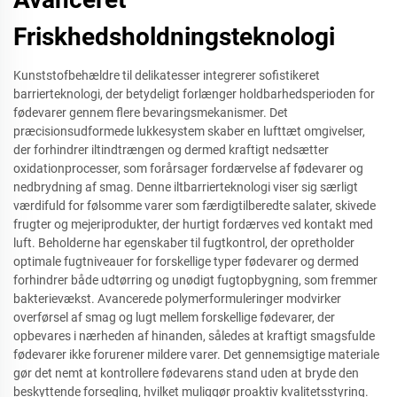
Friskhedsholdningsteknologi
Kunststofbehældre til delikatesser integrerer sofistikeret
barrierteknologi, der betydeligt forlænger holdbarhedsperioden for
fødevarer gennem flere bevaringsmekanismer. Det
præcisionsudformede lukkesystem skaber en lufttæt omgivelser,
der forhindrer iltindtrængen og dermed kraftigt nedsætter
oxidationprocesser, som forårsager fordærvelse af fødevarer og
nedbrydning af smag. Denne iltbarrierteknologi viser sig særligt
værdifuld for følsomme varer som færdigtilberedte salater, skivede
frugter og mejeriprodukter, der hurtigt fordærves ved kontakt med
luft. Beholderne har egenskaber til fugtkontrol, der opretholder
optimale fugtniveauer for forskellige typer fødevarer og dermed
forhindrer både udtørring og unødigt fugtopbygning, som fremmer
bakterievækst. Avancerede polymerformuleringer modvirker
overførsel af smag og lugt mellem forskellige fødevarer, der
opbevares i nærheden af hinanden, således at kraftigt smagsfulde
fødevarer ikke forurener mildere varer. Det gennemsigtige materiale
gør det nemt at kontrollere fødevarens stand uden at bryde den
beskyttende forsegling, hvilket muliggør proaktiv kvalitetsstyring.