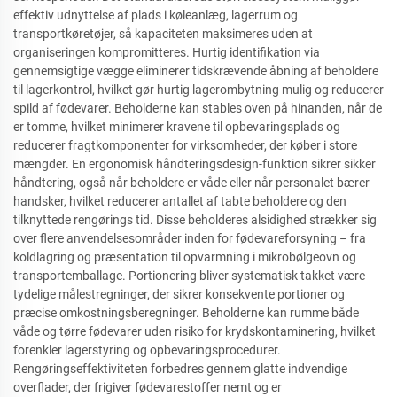
effektiv udnyttelse af plads i køleanlæg, lagerrum og
transportkøretøjer, så kapaciteten maksimeres uden at
organiseringen kompromitteres. Hurtig identifikation via
gennemsigtige vægge eliminerer tidskrævende åbning af beholdere
til lagerkontrol, hvilket gør hurtig lagerombytning mulig og reducerer
spild af fødevarer. Beholderne kan stables oven på hinanden, når de
er tomme, hvilket minimerer kravene til opbevaringsplads og
reducerer fragtkomponenter for virksomheder, der køber i store
mængder. En ergonomisk håndteringsdesign-funktion sikrer sikker
håndtering, også når beholdere er våde eller når personalet bærer
handsker, hvilket reducerer antallet af tabte beholdere og den
tilknyttede rengørings tid. Disse beholderes alsidighed strækker sig
over flere anvendelsesområder inden for fødevareforsyning – fra
koldlagring og præsentation til opvarmning i mikrobølgeovn og
transportemballage. Portionering bliver systematisk takket være
tydelige målestregninger, der sikrer konsekvente portioner og
præcise omkostningsberegninger. Beholderne kan rumme både
våde og tørre fødevarer uden risiko for krydskontaminering, hvilket
forenkler lagerstyring og opbevaringsprocedurer.
Rengøringseffektiviteten forbedres gennem glatte indvendige
overflader, der frigiver fødevarestoffer nemt og er