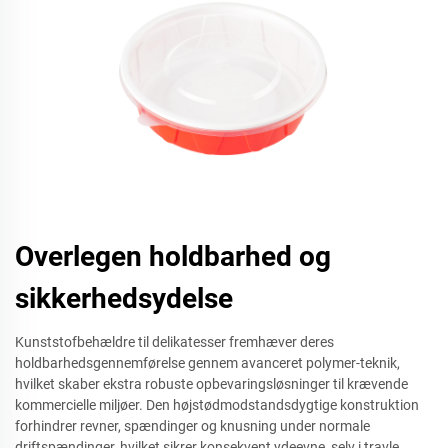
Overlegen holdbarhed og
sikkerhedsydelse
Kunststofbehældre til delikatesser fremhæver deres
holdbarhedsgennemførelse gennem avanceret polymer-teknik,
hvilket skaber ekstra robuste opbevaringsløsninger til krævende
kommercielle miljøer. Den højstødmodstandsdygtige konstruktion
forhindrer revner, spændinger og knusning under normale
driftspændinger, hvilket sikrer konsekvent ydeevne, selv i travle