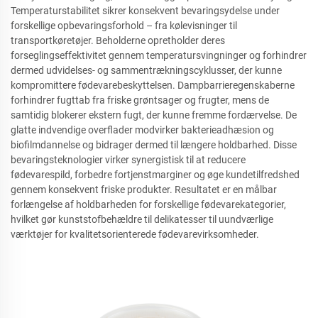
Temperaturstabilitet sikrer konsekvent bevaringsydelse under
forskellige opbevaringsforhold – fra kølevisninger til
transportkøretøjer. Beholderne opretholder deres
forseglingseffektivitet gennem temperatursvingninger og forhindrer
dermed udvidelses- og sammentrækningscyklusser, der kunne
kompromittere fødevarebeskyttelsen. Dampbarrieregenskaberne
forhindrer fugttab fra friske grøntsager og frugter, mens de
samtidig blokerer ekstern fugt, der kunne fremme fordærvelse. De
glatte indvendige overflader modvirker bakterieadhæsion og
biofilmdannelse og bidrager dermed til længere holdbarhed. Disse
bevaringsteknologier virker synergistisk til at reducere
fødevarespild, forbedre fortjenstmarginer og øge kundetilfredshed
gennem konsekvent friske produkter. Resultatet er en målbar
forlængelse af holdbarheden for forskellige fødevarekategorier,
hvilket gør kunststofbehældre til delikatesser til uundværlige
værktøjer for kvalitetsorienterede fødevarevirksomheder.