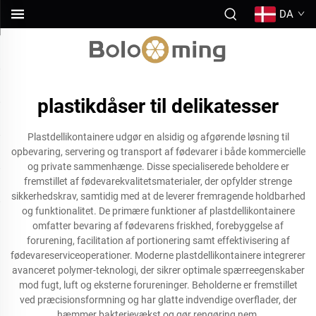
DA
plastikdåser til delikatesser
Plastdellikontainere udgør en alsidig og afgørende løsning til
opbevaring, servering og transport af fødevarer i både kommercielle
og private sammenhænge. Disse specialiserede beholdere er
fremstillet af fødevarekvalitetsmaterialer, der opfylder strenge
sikkerhedskrav, samtidig med at de leverer fremragende holdbarhed
og funktionalitet. De primære funktioner af plastdellikontainere
omfatter bevaring af fødevarens friskhed, forebyggelse af
forurening, facilitation af portionering samt effektivisering af
fødevareserviceoperationer. Moderne plastdellikontainere integrerer
avanceret polymer-teknologi, der sikrer optimale spærreegenskaber
mod fugt, luft og eksterne forureninger. Beholderne er fremstillet
ved præcisionsformning og har glatte indvendige overflader, der
hæmmer bakterievækst og gør rengøring nem.