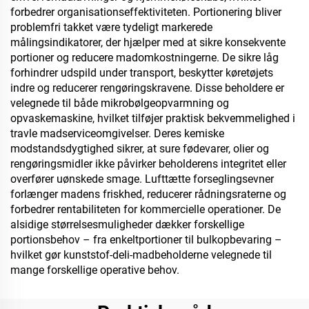
forbedrer organisationseffektiviteten. Portionering bliver
problemfri takket være tydeligt markerede
målingsindikatorer, der hjælper med at sikre konsekvente
portioner og reducere madomkostningerne. De sikre låg
forhindrer udspild under transport, beskytter køretøjets
indre og reducerer rengøringskravene. Disse beholdere er
velegnede til både mikrobølgeopvarmning og
opvaskemaskine, hvilket tilføjer praktisk bekvemmelighed i
travle madserviceomgivelser. Deres kemiske
modstandsdygtighed sikrer, at sure fødevarer, olier og
rengøringsmidler ikke påvirker beholderens integritet eller
overfører uønskede smage. Lufttætte forseglingsevner
forlænger madens friskhed, reducerer rådningsraterne og
forbedrer rentabiliteten for kommercielle operationer. De
alsidige størrelsesmuligheder dækker forskellige
portionsbehov – fra enkeltportioner til bulkopbevaring –
hvilket gør kunststof-deli-madbeholderne velegnede til
mange forskellige operative behov.