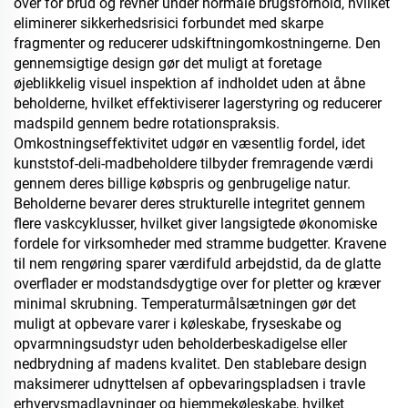
over for brud og revner under normale brugsforhold, hvilket
eliminerer sikkerhedsrisici forbundet med skarpe
fragmenter og reducerer udskiftningomkostningerne. Den
gennemsigtige design gør det muligt at foretage
øjeblikkelig visuel inspektion af indholdet uden at åbne
beholderne, hvilket effektiviserer lagerstyring og reducerer
madspild gennem bedre rotationspraksis.
Omkostningseffektivitet udgør en væsentlig fordel, idet
kunststof-deli-madbeholdere tilbyder fremragende værdi
gennem deres billige købspris og genbrugelige natur.
Beholderne bevarer deres strukturelle integritet gennem
flere vaskcyklusser, hvilket giver langsigtede økonomiske
fordele for virksomheder med stramme budgetter. Kravene
til nem rengøring sparer værdifuld arbejdstid, da de glatte
overflader er modstandsdygtige over for pletter og kræver
minimal skrubning. Temperaturmålsætningen gør det
muligt at opbevare varer i køleskabe, fryseskabe og
opvarmningsudstyr uden beholderbeskadigelse eller
nedbrydning af madens kvalitet. Den stablebare design
maksimerer udnyttelsen af opbevaringspladsen i travle
erhvervsmadlavninger og hjemmekøleskabe, hvilket