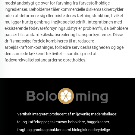
modstandsdygtige over for farvning fra farvestofholdige
ingredienser. Beholderne tåler kommercielle diskemaskinercykler
uden at deformere sig eller miste deres tætningsfunktion, hvilket
muliggør hurtig genbrug i højkapacitetsdrift. Integrationen med
eksisterende fødevareforsyningsudstyr er problemfri, da beholdere
passer til standard køleskabsreoler og transportsystemer. Disse
driftsmæssige fordele kombineres til at reducere
arbejdskraftomkostninger, forbedre serviceshastigheden og øge
den samlede køkkeneffektivitet – samtidig med at
fødevarekvalitetsstandarderne opretholdes.
Vertikalt integreret producent af miljøvenlig mademballage:
te- og kaffekopper, takeaway-beholdere, baggekasser,
frugt- og grøntsagsbakker samt biologisk nedbrydelige