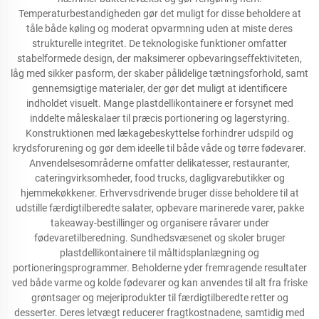
Temperaturbestandigheden gør det muligt for disse beholdere at
tåle både køling og moderat opvarmning uden at miste deres
strukturelle integritet. De teknologiske funktioner omfatter
stabelformede design, der maksimerer opbevaringseffektiviteten,
låg med sikker pasform, der skaber pålidelige tætningsforhold, samt
gennemsigtige materialer, der gør det muligt at identificere
indholdet visuelt. Mange plastdellikontainere er forsynet med
inddelte måleskalaer til præcis portionering og lagerstyring.
Konstruktionen med lækagebeskyttelse forhindrer udspild og
krydsforurening og gør dem ideelle til både våde og tørre fødevarer.
Anvendelsesområderne omfatter delikatesser, restauranter,
cateringvirksomheder, food trucks, dagligvarebutikker og
hjemmekøkkener. Erhvervsdrivende bruger disse beholdere til at
udstille færdigtilberedte salater, opbevare marinerede varer, pakke
takeaway-bestillinger og organisere råvarer under
fødevaretilberedning. Sundhedsvæsenet og skoler bruger
plastdellikontainere til måltidsplanlægning og
portioneringsprogrammer. Beholderne yder fremragende resultater
ved både varme og kolde fødevarer og kan anvendes til alt fra friske
grøntsager og mejeriprodukter til færdigtilberedte retter og
desserter. Deres letvægt reducerer fragtkostnadene, samtidig med