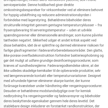
serviceperioder. Denne holdbarhed giver direkte
omkostningsbesparelser for virksomheder ved at eliminere behovet
for hyppig udskiftning og reducere administrationsbyrden i
forbindelse med lagerstyring. Behældrene bibeholder deres
strukturelle integritet gennem gentagne temperaturcyklusser – fra
fryseropbevaring til serveringstemperatur – uden at udvikle
spændingsrevner eller dimensionelle ændringer, som kunne påvirke
tætheden negativt. Sikkerhed udgør et andet kritisk aspekt ved
disse behældre, idet de er splintfrie og dermed eliminerer risikoen for
farlige glasfragmenter i fødevareforberedelsesområder. Den glatte,
ikke-porøse overfladekonstruktion forhindrer bakterieophobning og
gør det muligt at udføre grundige desinficeringsprocedurer, som
kræves af sundhedsreglerne. Fødevaregodkendelse sikrer, at der
ikke udledes skadelige kemikalier til de opbevarede produkter, selv
ved længerevarende kontakt eller temperaturvariationer. Designet
med afrundede hjørner eliminerer skarpe kanter, der kunne
forårsage kvæstelser under håndtering eller rengøringsprocedurer.
Desuden er behældrene modstandsdygtige over for kemisk
nedbrydning fra rengøringsmidler og fødevaresyrer og bibeholder
deres beskyttende egenskaber gennem hele deres levetid. Det
stablebare design inkluderer en forstærket randkonstruktion, der