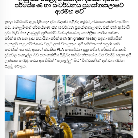
පර්යේෂණ හා සංවර්ධනය ප්‍රයෝගශාලාවේ
ආරම්භ වේ
ඉහළ මට්ටමේ ඇසුරුම් යනු ද්‍රව්‍ය විද්‍යාව පිළිබඳ ගැඹුරු අධ්‍යයනයකින් ආරම්භ
වේ. බොලූමිංගේ පර්යේෂණ සහ සංවර්ධන ප්‍රයෝගශාලාවේ, එක් එක් අස්ථායී
ද්‍රව්‍ය බැච් එක උණුසුම ප්‍රතිරෝධී විශ්ලේෂණය, යාන්ත්‍රික කාර්ය සාධන
පරීක්ෂණ සහ දෘඩ ස්ථායිතා පරීක්ෂණ (migration tests) සඳහා අතිශයින්
සැකසුම් කළ පරීක්ෂණ වලට ලක් විය යුතුය. අපි සම්මතයන් සපුරා යාම
පමණක් නොව, අපගේ ස්වකීය PLA සංශෝධන සූත්‍ර මගින්, පරිසර හිතකාමී
ද්‍රව්‍යවල සැහැල්ලු බව සහ ශක්තිය පිළිබඳ කර්මාන්තයේ ගැටළු විසඳීම සඳහා අපි
උත්සාහ කරමු. මෙය අප විසින් “සැහැල්ලු” සිට “විශ්වසනීය” දක්වා හරවන
පළමු පෙළය.