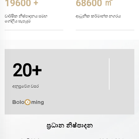
20000
+
70000
㎡
වාර්ෂික නිෂ්පාදනය සමඟ
ආධුනික කර්මාන්ත නගරය
ගෝලීය සැපයුම
20+
අනුප්‍රවේශ වසර
ප්‍රධාන නිෂ්පාදන