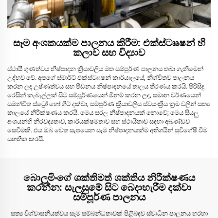
සෑම අංශකයක්ම පාලනය කිරීම: එක්ස්ටෲෂන් හි
කලාව සහ විද්‍යාව
ස්ථායී ගුණත්වය නිෂ්පාදන ක්‍රියාවලිය මත සම්පූර්ණ පාලනය තබා ගැනීමෙන්
උද්භව වේ. අපගේ ස්මාර්ට් එක්ස්ටෲෂන් කාර්යාලයේ, නිශ්චිතව පාලනය
කරන ලද උෂ්ණත්වය සහ පීඩනය නිෂ්පාදනයේ තාලය තීරණය කරයි. පිරිසිදු
රෙසින් කැබැල්ලක් සිට සම්පූර්ණයෙන් මිනුම් කරන ලද, සමාන වර්ණයෙන්
සමන්විත ස්ට්‍රෝ හෝ ශීට් දක්වා, සම්පූර්ණ ක්‍රියාවලිය ස්වයංක්‍රීය ක්‍රම වලින් සත්‍ය
කාලයේ නිරීක්ෂණය කරයි. මෙය සරල නිෂ්පාදනයක් නොවේ; මෙය සියලු
අංශයන්හි නිරවද්‍යතාව, කාර්යක්ෂමතාව සහ ස්ථායීතාව සඳහා අඛණ්ඩව
සෙවීමකි. එය ඔබ වෙත සැපයෙන සෑම නිෂ්පාදනයක්ම අතිශයින් සුවිශේෂී වීම
සහතික කරයි.
බොලූමිංගේ ශක්තිමත් ශක්තිය නිරීක්ෂණය
කරන්න: සැලසුමේ සිට බෙදාහැරීම දක්වා
සම්පූර්ණ පාලනය
සත්‍ය විශ්වාසනීයත්වය සෑම සම්බන්ධතාවක් පිළිබඳව ස්වාධීන පාලනය හරහා