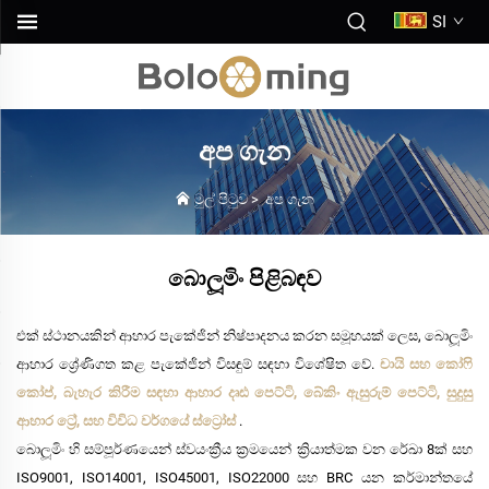
SI
අප ගැන
මුල් පිටුව
>
අප ගැන
බොලූමිං පිළිබඳව
එක් ස්ථානයකින් ආහාර පැකේජින් නිෂ්පාදනය කරන සමූහයක් ලෙස, බොලූමිං
ආහාර ශ්‍රේණිගත කළ පැකේජින් විසඳුම් සඳහා විශේෂිත වේ.
චායි සහ කෝෆි
කෝප්, බැහැර කිරීම සඳහා ආහාර දෘඪ පෙට්ටි, බේකිං ඇසුරුම් පෙට්ටි, සුදුසු
ආහාර ට්‍රේ, සහ විවිධ වර්ගයේ ස්ට්‍රෝස්
.
බොලූමිං හි සම්පූර්ණයෙන් ස්වයංක්‍රීය ක්‍රමයෙන් ක්‍රියාත්මක වන රේඛා 8ක් සහ
ISO9001, ISO14001, ISO45001, ISO22000 සහ BRC යන කර්මාන්තයේ