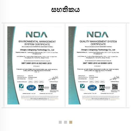
සහතිකය