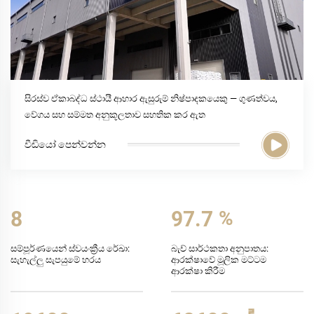
සිරස්ව ඒකාබද්ධ ස්ථායී ආහාර ඇසුරුම් නිෂ්පාදකයෙකු — ගුණත්වය,
වේගය සහ සම්මත අනුකූලතාව සහතික කර ඇත
වීඩියෝ පෙන්වන්න
8
99.7
%
සම්පූර්ණයෙන් ස්වයංක්‍රීය රේඛා:
බැච් සාර්ථකතා අනුපාතය:
සැහැල්ලු සැපයුමේ හරය
ආරක්ෂාවේ මූලික මට්ටම
ආරක්ෂා කිරීම