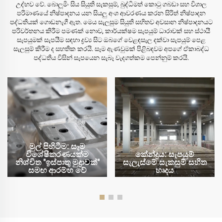
උද්භව වේ. බොලූමිං සිය සියුති සැකසුම්, බුද්ධිමත් කොටු ගබඩා සහ විශාල
පරිමාණයේ නිෂ්පාදනය යන සියලු අංශ ආවරණය කරන සිරිත් නිෂ්පාදන
පද්ධතියක් ගොඩනැගී ඇත. මෙය සැලසුම සියුති සහිතව අවසාන නිෂ්පාදනයට
පරිවර්තනය කිරීම පමණක් නොව, කාර්යක්ෂම සැපයුම් ධාරාවක් සහ ස්ථායී
සැපයුමක් සැපයීම සඳහා ද්‍රව්‍ය සිට ඔබගේ වෙළඳසැල දක්වා සැපයුම් පෙළ
සැලසුම් කිරීම ද සහතික කරයි. සෑම ඇණවුමක් පිළිබඳවම අපගේ ඒකාබද්ධ
පද්ධතිය විසින් සැපයෙන සැබෑ වැදගත්කම පෙන්නුම් කරයි.
මුල් පිහිටීම: සෑම
විශේෂීකරණයක්ම
කේන්ද්‍රය: සැපයුම්
නිශ්චිත "ඉස්පාතු මුද්‍රාවක්"
සැලැස්මේ සැකසුම් සහිත
සමඟ ආරම්භ වේ
හෘදය