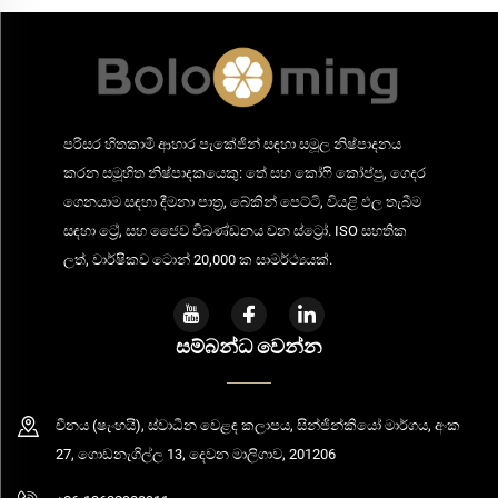
පරිසර හිතකාමී ආහාර පැකේජින් සඳහා සමූල නිෂ්පාදනය
කරන සමූහිත නිෂ්පාදකයෙකු: තේ සහ කෝෆි කෝප්පු, ගෙදර
ගෙනයාම සඳහා දීමනා පාත්‍ර, බේකින් පෙට්ටි, වියළි ඵල තැබීම
සඳහා ට්‍රේ, සහ ජෛව විඛණ්ඩනය වන ස්ට්‍රෝ. ISO සහතික
ලත්, වාර්ෂිකව ටොන් 20,000 ක සාමර්ථ්‍යයක්.
සම්බන්ධ වෙන්න
චීනය (ෂැංහයි), ස්වාධීන වෙළඳ කලාපය, සින්ජින්කියෝ මාර්ගය, අංක
27, ගොඩනැගිල්ල 13, දෙවන මාලිගාව, 201206