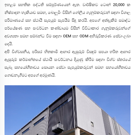
ඉහළම සහතික පද්ධති සම්පූර්ණයෙන් ඇත. වාර්ෂිකව ටොන් 20,000 ක
නිෂ්පාදන හැකියාව සමඟ, බොලූමිං විසින් ගෝලීය ගැනුම්කරුවන් සඳහා විශාල
පරිමාණයේ සහ ස්ථායී සැපයුම් සැපයීම සිදු කරයි. අපගේ අත්දැකීම් සමෘද්ධ
පර්යේෂණ සහ සංවර්ධන කණ්ඩායම විසින් විවිධාකාර ගැනුම්කරුවන්ගේ
අවශ්‍යතා සමඟ සම්බන්ධ වීම සඳහා OEM සහ ODM අභිරුචිකරණ සේවා ලබා
දෙයි.
අපි විශ්වසනීය, පරිසර හිතකාමී ආහාර ඇසුරුම් විසඳුම් සපයා හරිත ආහාර
ඇසුරුම් කර්මාන්තයේ ස්ථායී සංවර්ධනය දියුණු කිරීම සඳහා විශ්ව ස්තරයේ
සැබෑ සහයෝගීතාවය සොයන සේවා සැපයුම්කරුවන් සමඟ සහයෝගීතාවය
ගොඩනැගීමට අපගේ අරමුණයි.