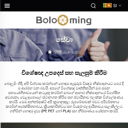
SI
සේවා
මුල් පිටුව
>
සේවා
විශේෂඥ උපදෙස් සහ සැලසුම් කිරීම
බොලූමිං හිදී, අපි විශ්වාස කරන්නේ හොඳම ඇසුරුම් විසඳුම නිෂ්පාදනයට පෙර දී
ම ආරම්භ වන බවයි. අපගේ විශේෂඥ වෘත්තිකයින් ඔබ සමඟ
සහයෝගීතාවයෙන් කටයුතු කරමින් ඔබගේ ආහාර නිෂ්පාදනයේ විශේෂිත
අවශ්‍යතා, වෙළඳපොලේ ස්ථානගත කිරීම සහ ස්ථායීතාව ඉලක්ක විශ්ලේෂණය
කරයි. මෙම අන්තර්දෘෂ්ටි අපි ක්‍රමානුකූල රූපරේඛාවක් බවට පරිවර්තනය
කරමින් ආරක්ෂිතභාවය, ක්‍රියාකාරීත්වය සහ වියදම්-ඵලදායීතාවය සැලකිල්ලට
ගනිමින් හොඳම ද්‍රව්‍ය (PP, PET හෝ PLA) සහ නිර්මාණය යෝජනා කරයි.