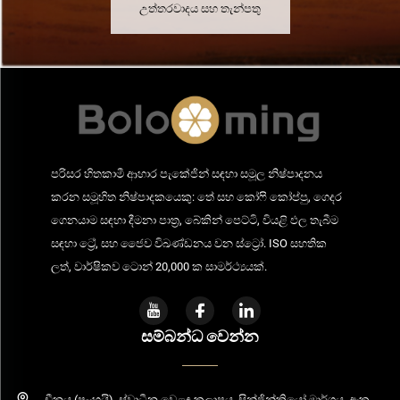
උත්තරවාදය සහ තැන්පතු
පරිසර හිතකාමී ආහාර පැකේජින් සඳහා සමූල නිෂ්පාදනය
කරන සමූහිත නිෂ්පාදකයෙකු: තේ සහ කෝෆි කෝප්පු, ගෙදර
ගෙනයාම සඳහා දීමනා පාත්‍ර, බේකින් පෙට්ටි, වියළි ඵල තැබීම
සඳහා ට්‍රේ, සහ ජෛව විඛණ්ඩනය වන ස්ට්‍රෝ. ISO සහතික
ලත්, වාර්ෂිකව ටොන් 20,000 ක සාමර්ථ්‍යයක්.
සම්බන්ධ වෙන්න
චීනය (ෂැංහයි), ස්වාධීන වෙළඳ කලාපය, සින්ජින්කියෝ මාර්ගය, අංක