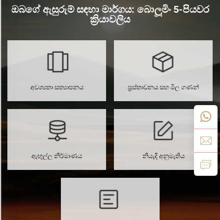
ඔබගේ ඇසුරුම් සඳහා මාර්ගය: බොලූමිං 5-පියවර
ක්‍රියාවලිය
අවශ්‍යතා සත්‍යාපනය
ප්‍රස්තාවනය සහ මිල ගණන්
ඇඟුල්ල නිර්මාණය
නියැදි අනුමැතිය