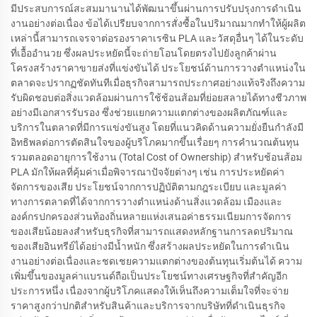
มีประสบการณ์สะสมมานานได้พัฒนาขึ้นผ่านการปรับปรุงการดำเนิน
งานอย่างต่อเนื่อง ข้อได้เปรียบจากการสั่งซื้อในปริมาณมากทำให้ผู้ผลิต
เหล่านี้สามารถเจรจาต่อรองราคาเรซิน PLA และวัสดุอื่นๆ ได้ในระดับ
ที่เอื้ออำนวย ซึ่งผลประหยัดนี้จะถ่ายโอนโดยตรงไปยังลูกค้าผ่าน
โครงสร้างราคาขายส่งที่แข่งขันได้ ประโยชน์ด้านการวางตำแหน่งใน
ตลาดจะปรากฏชัดทันทีเมื่อธุรกิจสามารถประกาศอย่างแท้จริงถึงความ
รับผิดชอบต่อสิ่งแวดล้อมผ่านการใช้ช้อนส้อมที่ย่อยสลายได้ทางชีวภาพ
อย่างมีเอกสารรับรอง ซึ่งช่วยแยกความแตกต่างของผลิตภัณฑ์และ
บริการในตลาดที่มีการแข่งขันสูง โดยที่แนวคิดด้านความยั่งยืนกำลังมี
อิทธิพลต่อการตัดสินใจของผู้บริโภคมากขึ้นเรื่อยๆ การคำนวณต้นทุน
รวมตลอดอายุการใช้งาน (Total Cost of Ownership) สำหรับช้อนส้อม
PLA มักให้ผลที่คุ้มค่าเมื่อพิจารณาปัจจัยต่างๆ เช่น การประหยัดค่า
จัดการของเสีย ประโยชน์จากการปฏิบัติตามกฎระเบียบ และมูลค่า
ทางการตลาดที่ได้จากการวางตำแหน่งด้านสิ่งแวดล้อม เมืองและ
องค์กรปกครองส่วนท้องถิ่นหลายแห่งเสนอค่าธรรมเนียมการจัดการ
ของเสียน้อยลงสำหรับธุรกิจที่สามารถแสดงหลักฐานการลดปริมาณ
ของเสียอินทรีย์ได้อย่างมีน้ำหนัก ซึ่งสร้างผลประหยัดในการดำเนิน
งานอย่างต่อเนื่องและชดเชยความแตกต่างของต้นทุนเริ่มต้นได้ ความ
เพิ่มขึ้นของมูลค่าแบรนด์ถือเป็นประโยชน์ทางเศรษฐกิจที่สำคัญอีก
ประการหนึ่ง เนื่องจากผู้บริโภคแสดงให้เห็นถึงความเต็มใจที่จะจ่าย
ราคาสูงกว่าปกติสำหรับสินค้าและบริการจากบริษัทที่ดำเนินธุรกิจ