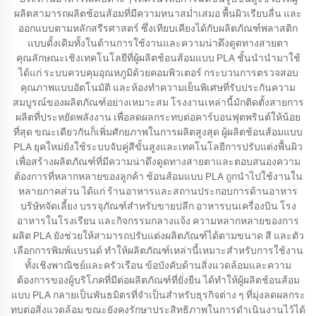
ผลิตสามารถผลิตช้อนส้อมที่มีความหนาสม่ำเสมอ พื้นผิวเรียบลื่น และ
ออกแบบตามหลักสรีรศาสตร์ ซึ่งเทียบเคียงได้กับผลิตภัณฑ์พลาสติก
แบบดั้งเดิมทั้งในด้านการใช้งานและความน่าดึงดูดทางสายตา
คุณลักษณะเชิงเทคโนโลยีที่ผู้ผลิตช้อนส้อมแบบ PLA ชั้นนำนำมาใช้
ได้แก่ ระบบควบคุมอุณหภูมิด้วยคอมพิวเตอร์ กระบวนการตรวจสอบ
คุณภาพแบบอัตโนมัติ และห้องทำความเย็นพิเศษที่รับประกันความ
สมบูรณ์ของผลิตภัณฑ์อย่างเหมาะสม โรงงานเหล่านี้มักติดตั้งสายการ
ผลิตที่ประหยัดพลังงาน เพื่อลดผลกระทบต่อคาร์บอนฟุตพรินต์ให้น้อย
ที่สุด ขณะเดียวกันก็เพิ่มศักยภาพในการผลิตสูงสุด ผู้ผลิตช้อนส้อมแบบ
PLA ยุคใหม่ยังใช้ระบบจับคู่สีขั้นสูงและเทคโนโลยีการปรับแต่งพื้นผิว
เพื่อสร้างผลิตภัณฑ์ที่มีความน่าดึงดูดทางสายตาและตอบสนองความ
ต้องการที่หลากหลายของลูกค้า ช้อนส้อมแบบ PLA ถูกนำไปใช้งานใน
หลายภาคส่วน ได้แก่ ร้านอาหารและสถานประกอบการด้านอาหาร
บริษัทจัดเลี้ยง บรรจุภัณฑ์สำหรับขายปลีก อาหารบนเครื่องบิน โรง
อาหารในโรงเรียน และกิจกรรมกลางแจ้ง ความหลากหลายของการ
ผลิต PLA ยังช่วยให้สามารถปรับแต่งผลิตภัณฑ์ได้ตามขนาด สี และตัว
เลือกการพิมพ์แบรนด์ ทำให้ผลิตภัณฑ์เหล่านี้เหมาะสำหรับการใช้งาน
ทั้งเชิงพาณิชย์และครัวเรือน ข้อบังคับด้านสิ่งแวดล้อมและความ
ต้องการของผู้บริโภคที่มีต่อผลิตภัณฑ์ที่ยั่งยืน ได้ทำให้ผู้ผลิตช้อนส้อม
แบบ PLA กลายเป็นพันธมิตรที่จำเป็นสำหรับธุรกิจต่าง ๆ ที่มุ่งลดผลกระ
ทบต่อสิ่งแวดล้อม ขณะยังคงรักษาประสิทธิภาพในการดำเนินงานไว้ได้