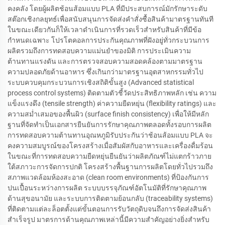
คงคลัง โดยผู้ผลิตช้อนส้อมแบบ PLA ที่มีประสบการณ์มักรักษาระดับ
สต๊อกเชิงกลยุทธ์เพื่อสนับสนุนการจัดส่งคำสั่งซื้อสินค้ามาตรฐานทันที
ในขณะเดียวกันก็ให้เวลาดำเนินการที่รวดเร็วสำหรับสินค้าที่มีข้อ
กำหนดเฉพาะ โปรโตคอลการประกันคุณภาพที่ฝังอยู่ทั่วกระบวนการ
ผลิตรวมถึงการทดสอบความแม่นยำของมิติ การประเมินความ
ต้านทานแรงดัน และการตรวจสอบความสอดคล้องตามมาตรฐาน
ความปลอดภัยด้านอาหาร ซึ่งเกินกว่ามาตรฐานอุตสาหกรรมทั่วไป
ระบบควบคุมกระบวนการเชิงสถิติขั้นสูง (Advanced statistical
process control systems) ติดตามตัวชี้วัดประสิทธิภาพหลัก เช่น ความ
แข็งแรงดึง (tensile strength) ค่าความยืดหยุ่น (flexibility ratings) และ
ความสม่ำเสมอของพื้นผิว (surface finish consistency) เพื่อให้มีหลัก
ฐานที่จัดทำเป็นเอกสารยืนยันการรักษาคุณภาพตลอดทั้งรอบการผลิต
การทดสอบความต้านทานอุณหภูมิรับประกันว่าช้อนส้อมแบบ PLA จะ
คงความสมบูรณ์ของโครงสร้างเมื่อสัมผัสกับอาหารและเครื่องดื่มร้อน
ในขณะที่การทดสอบความยืดหยุ่นยืนยันว่าผลิตภัณฑ์ไม่แตกร้าวภาย
ใต้สภาวะการจัดการปกติ โครงสร้างพื้นฐานการผลิตโดยทั่วไปรวมถึง
สภาพแวดล้อมห้องสะอาด (clean room environments) ที่ป้องกันการ
ปนเปื้อนระหว่างการผลิต ระบบบรรจุภัณฑ์อัตโนมัติที่รักษาคุณภาพ
ด้านสุขอนามัย และระบบการติดตามย้อนกลับ (traceability systems)
ที่ติดตามแต่ละล็อตตั้งแต่ขั้นตอนการรับวัตถุดิบจนถึงการจัดส่งสินค้า
สำเร็จรูป มาตรการด้านคุณภาพเหล่านี้มีความสำคัญอย่างยิ่งสำหรับ