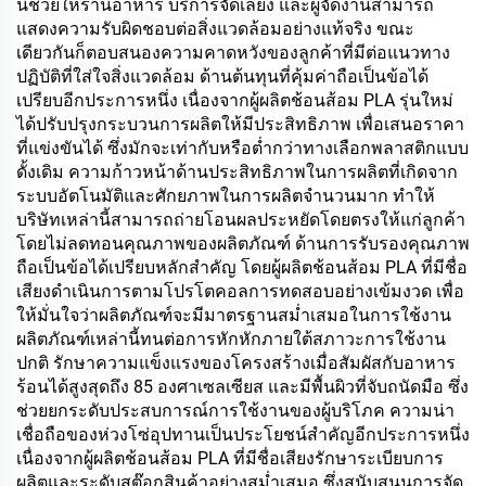
นี้ช่วยให้ร้านอาหาร บริการจัดเลี้ยง และผู้จัดงานสามารถ
แสดงความรับผิดชอบต่อสิ่งแวดล้อมอย่างแท้จริง ขณะ
เดียวกันก็ตอบสนองความคาดหวังของลูกค้าที่มีต่อแนวทาง
ปฏิบัติที่ใส่ใจสิ่งแวดล้อม ด้านต้นทุนที่คุ้มค่าถือเป็นข้อได้
เปรียบอีกประการหนึ่ง เนื่องจากผู้ผลิตช้อนส้อม PLA รุ่นใหม่
ได้ปรับปรุงกระบวนการผลิตให้มีประสิทธิภาพ เพื่อเสนอราคา
ที่แข่งขันได้ ซึ่งมักจะเท่ากับหรือต่ำกว่าทางเลือกพลาสติกแบบ
ดั้งเดิม ความก้าวหน้าด้านประสิทธิภาพในการผลิตที่เกิดจาก
ระบบอัตโนมัติและศักยภาพในการผลิตจำนวนมาก ทำให้
บริษัทเหล่านี้สามารถถ่ายโอนผลประหยัดโดยตรงให้แก่ลูกค้า
โดยไม่ลดทอนคุณภาพของผลิตภัณฑ์ ด้านการรับรองคุณภาพ
ถือเป็นข้อได้เปรียบหลักสำคัญ โดยผู้ผลิตช้อนส้อม PLA ที่มีชื่อ
เสียงดำเนินการตามโปรโตคอลการทดสอบอย่างเข้มงวด เพื่อ
ให้มั่นใจว่าผลิตภัณฑ์จะมีมาตรฐานสม่ำเสมอในการใช้งาน
ผลิตภัณฑ์เหล่านี้ทนต่อการหักหักภายใต้สภาวะการใช้งาน
ปกติ รักษาความแข็งแรงของโครงสร้างเมื่อสัมผัสกับอาหาร
ร้อนได้สูงสุดถึง 85 องศาเซลเซียส และมีพื้นผิวที่จับถนัดมือ ซึ่ง
ช่วยยกระดับประสบการณ์การใช้งานของผู้บริโภค ความน่า
เชื่อถือของห่วงโซ่อุปทานเป็นประโยชน์สำคัญอีกประการหนึ่ง
เนื่องจากผู้ผลิตช้อนส้อม PLA ที่มีชื่อเสียงรักษาระเบียบการ
ผลิตและระดับสต๊อกสินค้าอย่างสม่ำเสมอ ซึ่งสนับสนุนการจัด