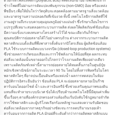
ด้วยกรดโพลิแลคติก (polylactic acid) ที่คัดเลือกมาอย่างพิถีพิถันจาก
ข้าวโพดที่ไม่ผ่านการดัดแปลงพันธุกรรม (non-GMO) อ้อย หรือแหล่ง
พืชอื่นๆ เพื่อให้มั่นใจว่าวัตถุดิบจะสอดคล้องตามมาตรฐานสิ่งแวดล้อม
และมาตรฐานความปลอดภัยที่เข้มงวด ทั้งนี้ เทคโนโลยีการผลิตที่ใช้
งานอยู่รวมถึงระบบควบคุมอุณหภูมิอย่างแม่นยำ ซึ่งรักษาเงื่อนไขการ
แปรรูปที่เหมาะสมตลอดกระบวนการผลิต ส่งผลให้ผลิตภัณฑ์ช้อนส้อม
มีความแข็งแรงคงทนทางโครงสร้างไว้ได้ ขณะเดียวกันก็รักษา
คุณสมบัติการย่อยสลายได้ไว้อย่างครบถ้วน ต่างจากกระบวนการผลิต
พลาสติกแบบดั้งเดิมที่พึ่งพาสารตั้งต้นจากปิโตรเลียม ผู้ผลิตช้อนส้อม
PLA ใช้ระบบการผลิตแบบวงจรปิด (closed-loop production systems)
ซึ่งช่วยลดการเกิดของเสียและการใช้พลังงานให้น้อยที่สุด ผลกระทบ
ต่อสิ่งแวดล้อมนั้นขยายออกไปไกลกว่าโรงงานผลิตเพียงอย่างเดียว
เพราะผลิตภัณฑ์เหล่านี้สามารถย่อยสลายได้หมดสิ้นภายในศูนย์ปุ๋ย
หมักเชิงพาณิชย์ภายในระยะเวลา 90 วัน โดยไม่ทิ้งสารพิษหรือไมโคร
พลาสติกใดๆ ที่อาจปนเปื้อนดินหรือแหล่งน้ำ ผลการทดสอบในห้อง
ปฏิบัติการอิสระยืนยันว่า ช้อนส้อม PLA จะย่อยสลายกลายเป็นก๊าซ
คาร์บอนไดออกไซด์ น้ำ และสารอินทรีย์ ซึ่งช่วยเสริมคุณภาพของดิน
แทนที่จะทำลายระบบนิเวศ ข้อได้เปรียบด้านเทคโนโลยีนี้มีคุณค่าเพิ่ม
ขึ้นเรื่อยๆ ตามที่องค์กรปกครองส่วนท้องถิ่นเริ่มบังคับใช้กฎหมายจำกัด
การใช้พลาสติก และผู้บริโภคเรียกร้องหลักฐานแสดงความรับผิดชอบ
ต่อสิ่งแวดล้อมจากภาคธุรกิจอย่างชัดเจน การลดปริมาณรอยเท้า
คาร์บอนจากการผลิต PLA มักอยู่ที่ระดับต่ำกว่าการผลิตพลาสติกแบบ