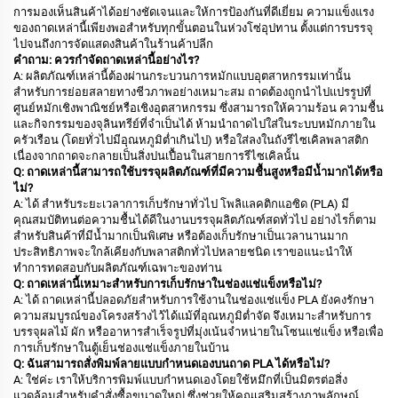
การมองเห็นสินค้าได้อย่างชัดเจนและให้การป้องกันที่ดีเยี่ยม ความแข็งแรง
ของถาดเหล่านี้เพียงพอสำหรับทุกขั้นตอนในห่วงโซ่อุปทาน ตั้งแต่การบรรจุ
ไปจนถึงการจัดแสดงสินค้าในร้านค้าปลีก
คำถาม: ควรกำจัดถาดเหล่านี้อย่างไร?
A: ผลิตภัณฑ์เหล่านี้ต้องผ่านกระบวนการหมักแบบอุตสาหกรรมเท่านั้น
สำหรับการย่อยสลายทางชีวภาพอย่างเหมาะสม ถาดต้องถูกนำไปแปรรูปที่
ศูนย์หมักเชิงพาณิชย์หรือเชิงอุตสาหกรรม ซึ่งสามารถให้ความร้อน ความชื้น
และกิจกรรมของจุลินทรีย์ที่จำเป็นได้ ห้ามนำถาดไปใส่ในระบบหมักภายใน
ครัวเรือน (โดยทั่วไปมีอุณหภูมิต่ำเกินไป) หรือใส่ลงในถังรีไซเคิลพลาสติก
เนื่องจากถาดจะกลายเป็นสิ่งปนเปื้อนในสายการรีไซเคิลนั้น
Q: ถาดเหล่านี้สามารถใช้บรรจุผลิตภัณฑ์ที่มีความชื้นสูงหรือมีน้ำมากได้หรือ
ไม่?
A: ได้ สำหรับระยะเวลาการเก็บรักษาทั่วไป โพลิแลคติกแอซิด (PLA) มี
คุณสมบัติทนต่อความชื้นได้ดีในงานบรรจุผลิตภัณฑ์สดทั่วไป อย่างไรก็ตาม
สำหรับสินค้าที่มีน้ำมากเป็นพิเศษ หรือต้องเก็บรักษาเป็นเวลานานมาก
ประสิทธิภาพจะใกล้เคียงกับพลาสติกทั่วไปหลายชนิด เราขอแนะนำให้
ทำการทดสอบกับผลิตภัณฑ์เฉพาะของท่าน
Q: ถาดเหล่านี้เหมาะสำหรับการเก็บรักษาในช่องแช่แข็งหรือไม่?
A: ได้ ถาดเหล่านี้ปลอดภัยสำหรับการใช้งานในช่องแช่แข็ง PLA ยังคงรักษา
ความสมบูรณ์ของโครงสร้างไว้ได้แม้ที่อุณหภูมิต่ำจัด จึงเหมาะสำหรับการ
บรรจุผลไม้ ผัก หรืออาหารสำเร็จรูปที่มุ่งเน้นจำหน่ายในโซนแช่แข็ง หรือเพื่อ
การเก็บรักษาในตู้เย็นช่องแช่แข็งภายในบ้าน
Q: ฉันสามารถสั่งพิมพ์ลายแบบกำหนดเองบนถาด PLA ได้หรือไม่?
A: ใช่ค่ะ เราให้บริการพิมพ์แบบกำหนดเองโดยใช้หมึกที่เป็นมิตรต่อสิ่ง
แวดล้อมสำหรับคำสั่งซื้อขนาดใหญ่ ซึ่งช่วยให้คุณเสริมสร้างภาพลักษณ์