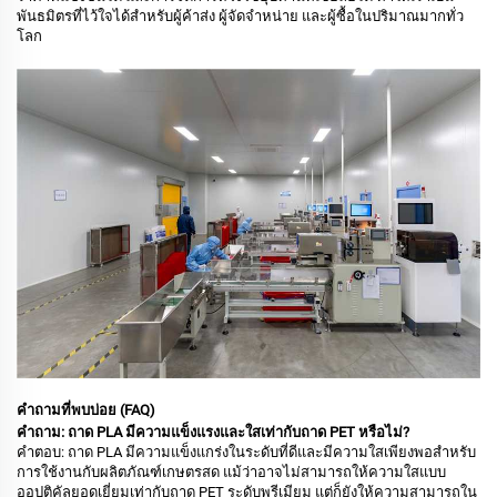
พันธมิตรที่ไว้ใจได้สำหรับผู้ค้าส่ง ผู้จัดจำหน่าย และผู้ซื้อในปริมาณมากทั่ว
โลก
คำถามที่พบบ่อย (FAQ)
คำถาม: ถาด PLA มีความแข็งแรงและใสเท่ากับถาด PET หรือไม่?
คำตอบ: ถาด PLA มีความแข็งแกร่งในระดับที่ดีและมีความใสเพียงพอสำหรับ
การใช้งานกับผลิตภัณฑ์เกษตรสด แม้ว่าอาจไม่สามารถให้ความใสแบบ
ออปติคัลยอดเยี่ยมเท่ากับถาด PET ระดับพรีเมียม แต่ก็ยังให้ความสามารถใน