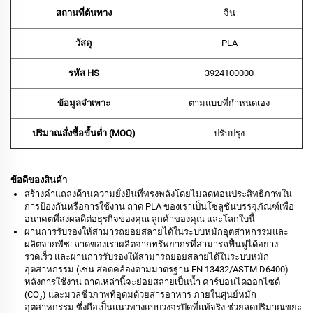
สถานที่ต้นทาง
จีน
วัสดุ
PLA
รหัส HS
‌3924100000‌
ข้อมูลจำเพาะ
ตามแบบที่กำหนดเอง
ปริมาณสั่งซื้อขั้นต่ำ (MOQ)
ปรับปรุง
ข้อดีของสินค้า
สร้างคำแถลงด้านความยั่งยืนที่ทรงพลังโดยไม่ลดทอนประสิทธิภาพใน
การป้องกันหรือการใช้งาน ถาด PLA ของเราเป็นโซลูชันบรรจุภัณฑ์เพื่อ
อนาคตที่ส่งผลดีต่อธุรกิจของคุณ ลูกค้าของคุณ และโลกใบนี้
ผ่านการรับรองให้สามารถย่อยสลายได้ในระบบหมักอุตสาหกรรมและ
ผลิตจากพืช: ถาดของเราผลิตจากทรัพยากรที่สามารถฟื้นฟูได้อย่าง
รวดเร็ว และผ่านการรับรองให้สามารถย่อยสลายได้ในระบบหมัก
อุตสาหกรรม (เช่น สอดคล้องตามมาตรฐาน EN 13432/ASTM D6400)
หลังการใช้งาน ถาดเหล่านี้จะย่อยสลายเป็นน้ำ คาร์บอนไดออกไซด์
(CO₂) และมวลชีวภาพที่อุดมด้วยสารอาหาร ภายในศูนย์หมัก
อุตสาหกรรม ซึ่งถือเป็นแนวทางแบบวงจรปิดที่แท้จริง ช่วยลดปริมาณขยะ