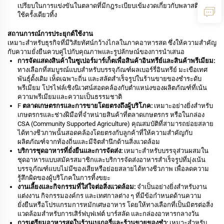
เปรียบในการแข่งขันในตลาดที่มีกฎระเบียบเข้มงวดเกี่ยวกับพลาสติกแบบ
ใช้ครั้งเดียวทิ้ง
สถานการณ์การประยุกต์ใช้งาน
เหมาะสำหรับธุรกิจที่มีวิสัยทัศน์กว้างไกลในภาคอาหารสด ซึ่งให้ความสำคัญ
กับความยั่งยืนควบคู่ไปกับคุณภาพและรูปลักษณ์ของการนำเสนอ
การจัดแสดงสินค้าในซูเปอร์มาร์เก็ตเพื่อสินค้าอินทรีย์และสินค้าพรีเมียม:
ทางเลือกที่สมบูรณ์แบบสำหรับบรรจุภัณฑ์ผลเบอร์รี่อินทรีย์ มะเขือเทศ
พันธุ์ดั้งเดิม เห็ดเฉพาะถิ่น และสลัดสำเร็จรูปในร้านขายของชำระดับ
พรีเมียม โปรไฟล์เชิงนิเวศน์สอดคล้องกับตำแหน่งของผลิตภัณฑ์ที่เน้น
ความพรีเมียมและความเป็นธรรมชาติ
F
ตลาดเกษตรกรและการขายโดยตรงถึงผู้บริโภค:
เหมาะอย่างยิ่งสำหรับ
เกษตรกรและช่างฝีมือที่จำหน่ายสินค้าที่ตลาดเกษตรกร หรือในกล่อง
CSA (Community Supported Agriculture) คุณสมบัติที่สามารถย่อยสลาย
ได้ทางชีวภาพนั้นสอดคล้องโดยตรงกับลูกค้าที่ให้ความสำคัญกับ
ผลิตภัณฑ์จากท้องถิ่นและมีจิตสำนึกด้านสิ่งแวดล้อม
บริการชุดอาหารที่ยั่งยืนและการจัดส่ง:
เหมาะสำหรับบรรจุส่วนผสมใน
ชุดอาหารแบบสมัครสมาชิกและบริการจัดส่งอาหารสำเร็จรูปที่มุ่งเน้น
บรรจุภัณฑ์แบบไม่มีของเสียหรือย่อยสลายได้ทางชีวภาพ เพื่อลดความ
รู้สึกผิดของผู้บริโภคในการทิ้งขยะ
งานเลี้ยงและกิจกรรมที่ใส่ใจต่อสิ่งแวดล้อม:
จำเป็นอย่างยิ่งสำหรับงาน
แต่งงาน กิจกรรมองค์กร และเทศกาลต่าง ๆ ที่มีข้อกำหนดด้านความ
ยั่งยืนหรือโปรแกรมการหมักเศษอาหาร โดยให้ทางเลือกที่เป็นมิตรต่อสิ่ง
แวดล้อมสำหรับการเสิร์ฟบุฟเฟต์ บาร์สลัด และกล่องอาหารกลางวัน
การเตรียมอาหารสดในร้านเบเกอรี่และร้านขายของชำ:
เหมาะสำหรับ