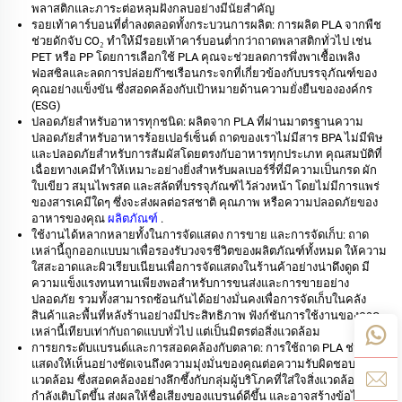
พลาสติกและภาระต่อหลุมฝังกลบอย่างมีนัยสำคัญ
รอยเท้าคาร์บอนที่ต่ำลงตลอดทั้งกระบวนการผลิต: การผลิต PLA จากพืช
ช่วยดักจับ CO₂ ทำให้มีรอยเท้าคาร์บอนต่ำกว่าถาดพลาสติกทั่วไป เช่น
PET หรือ PP โดยการเลือกใช้ PLA คุณจะช่วยลดการพึ่งพาเชื้อเพลิง
ฟอสซิลและลดการปล่อยก๊าซเรือนกระจกที่เกี่ยวข้องกับบรรจุภัณฑ์ของ
คุณอย่างแข็งขัน ซึ่งสอดคล้องกับเป้าหมายด้านความยั่งยืนขององค์กร
(ESG)
ปลอดภัยสำหรับอาหารทุกชนิด: ผลิตจาก PLA ที่ผ่านมาตรฐานความ
ปลอดภัยสำหรับอาหารร้อยเปอร์เซ็นต์ ถาดของเราไม่มีสาร BPA ไม่มีพิษ
และปลอดภัยสำหรับการสัมผัสโดยตรงกับอาหารทุกประเภท คุณสมบัติที่
เฉื่อยทางเคมีทำให้เหมาะอย่างยิ่งสำหรับผลเบอร์รี่ที่มีความเป็นกรด ผัก
ใบเขียว สมุนไพรสด และสลัดที่บรรจุภัณฑ์ไว้ล่วงหน้า โดยไม่มีการแพร่
ของสารเคมีใดๆ ซึ่งจะส่งผลต่อรสชาติ คุณภาพ หรือความปลอดภัยของ
อาหารของคุณ
ผลิตภัณฑ์
.
ใช้งานได้หลากหลายทั้งในการจัดแสดง การขาย และการจัดเก็บ: ถาด
เหล่านี้ถูกออกแบบมาเพื่อรองรับวงจรชีวิตของผลิตภัณฑ์ทั้งหมด ให้ความ
ใสสะอาดและผิวเรียบเนียนเพื่อการจัดแสดงในร้านค้าอย่างน่าดึงดูด มี
ความแข็งแรงทนทานเพียงพอสำหรับการขนส่งและการขายอย่าง
ปลอดภัย รวมทั้งสามารถซ้อนกันได้อย่างมั่นคงเพื่อการจัดเก็บในคลัง
สินค้าและพื้นที่หลังร้านอย่างมีประสิทธิภาพ ฟังก์ชันการใช้งานของถาด
เหล่านี้เทียบเท่ากับถาดแบบทั่วไป แต่เป็นมิตรต่อสิ่งแวดล้อม
การยกระดับแบรนด์และการสอดคล้องกับตลาด: การใช้ถาด PLA ช่วย
แสดงให้เห็นอย่างชัดเจนถึงความมุ่งมั่นของคุณต่อความรับผิดชอบต่อสิ่ง
แวดล้อม ซึ่งสอดคล้องอย่างลึกซึ้งกับกลุ่มผู้บริโภคที่ใส่ใจสิ่งแวดล้อมซึ่ง
กำลังเติบโตขึ้น ส่งผลให้ชื่อเสียงของแบรนด์ดีขึ้น และอาจสร้างข้อได้