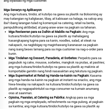
ang loyalidad ng mga customer.
Mga Senaryo ng Aplikasyon
Ang mga kutsara, tinidor, at kutsilyo na gawa sa plastik na Bolooming ay
may katangian ng kaligtasan, tibay, at kabisaan sa halaga, na sakop ang
iba’t ibang larangan tulad ng komersyal na catering, retail na benta,
pampublikong aktibidad, at pang-araw-araw na pagkain sa tahanan.
Mga Restawran para sa Dalhin at Mabilis na Pagkain:
Ang mga
kutsara/tinidor/kutsilyo na gawa sa plastik ay mahalagang
kasangkapang tugma para sa kanin, noodles, salad, at steak na
nakapack, na nagbibigay ng maginhawang karanasan sa pagkain
nang isang beses lamang para sa mga customer na nag-o-order para
kunin.
Mga Tindahan ng Dessert, Panaderia, at Sorbetes:
Perpekto para sa
pagsubok ng cake, mousse, sorbetes, mangkok na prutas, at pastries;
ang mga kutsara/tinidor/kutsilyo na gawa sa plastik ay makinis at
komportable gamitin nang hindi nasasaktan ang tekstura ng pagkain.
Mga Supermarket at Retail ng Handa-na-kainin na Pagkain:
Kasama
ang mga handa-na-kainin na pagkain at instant na snacks, ang mga
hiwa-hiwalay na nakapack na kutsara/tinidor/kutsilyo na gawa sa
plastik ay nagpapahintulot sa mga consumer na kumain anumang
oras at saanman.
Opisina, Paaralan, at Catering sa Pabrika:
Angkop para sa mga
pagkain ng mga empleyado, refreshments sa mga pulong, at pagkain
sa kantina; ang mga kutsara/tinidor/kutsilyo na gawa sa plastik ay