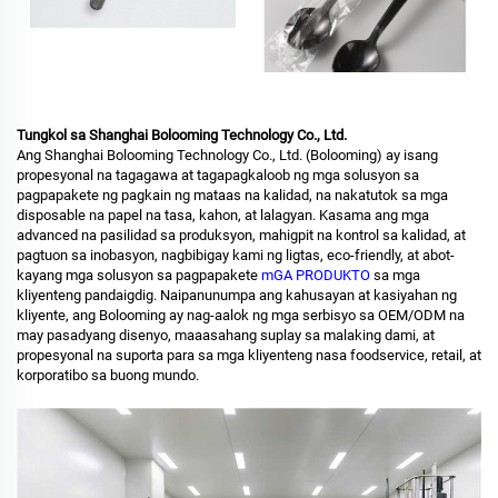
Tungkol sa Shanghai Bolooming Technology Co., Ltd.
Ang Shanghai Bolooming Technology Co., Ltd. (Bolooming) ay isang
propesyonal na tagagawa at tagapagkaloob ng mga solusyon sa
pagpapakete ng pagkain ng mataas na kalidad, na nakatutok sa mga
disposable na papel na tasa, kahon, at lalagyan. Kasama ang mga
advanced na pasilidad sa produksyon, mahigpit na kontrol sa kalidad, at
pagtuon sa inobasyon, nagbibigay kami ng ligtas, eco-friendly, at abot-
kayang mga solusyon sa pagpapakete
mGA PRODUKTO
sa mga
kliyenteng pandaigdig. Naipanunumpa ang kahusayan at kasiyahan ng
kliyente, ang Bolooming ay nag-aalok ng mga serbisyo sa OEM/ODM na
may pasadyang disenyo, maaasahang suplay sa malaking dami, at
propesyonal na suporta para sa mga kliyenteng nasa foodservice, retail, at
korporatibo sa buong mundo.