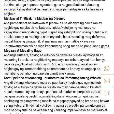
paglilinis, tubig, at gastos sa pagdidisenpektan para sa mga restawran,
kantina, at mga koponan ng catering, na nagpapabuti sa kabuuang
serbisyo
kakayahan at pananatili ng mga pamantayan sa kalinisan sa
pagkain.
Matibay at Tinitiyak na Matibay na Disenyo
Ang pampalapot na katawan at pinalakas na disenyo ng hawakan ay
nagbibigay sa plastik na kutsara/tinidor/kutsilyo ng mahusay na
kakayahang magdala ng bigat. Sapat ang kahigpit nito upang putulin ang
steak, tinapay, at matitigas na meryenda, hindi madaling mag-deform o
mabali habang ginagamit, at malinaw na mas matibay kaysa sa
karaniwang manipis na mga kagamitang pang-mesa na pang-isang gamit.
Magaan at Madaling Itago
Ang mga kutsara, tinidor, at kutsilyo na gawa sa plastik ay magaan at
maaaring i-stack, na nagtitipid ng espasyo sa imbentaryo at kumbeniya
para sa paglilipat at distribusyon. Ang ergonomikong hawakan ay
nagbibigay ng komportableng pakiramdam sa kamay, na angkop para sa
mahabang panahon ng pagkain gamit ang kamay.
Kost-Epektibo at Maaaring I-customize sa Pamamagitan ng Wholesale
Ang direktang wholesale mula sa pabrika ay nagbibigay ng mga kutsara,
tinidor, at kutsilyo na gawa sa plastik na may pare-parehong kalidad at
napakakompetisyong presyo para sa bulk order, na perpekto para sa
pangmatagalang pagbili ng malaking dami. Ang custom-printed na
packaging ay ginagawang mobile na tagapagtaguyod ng brand ang bawat
set ng kutsara, tinidor, at kutsilyo na gawa sa plastik, na tumutulong sa
mga negosyante na palakasin ang kanilang impluwensya sa merkado at