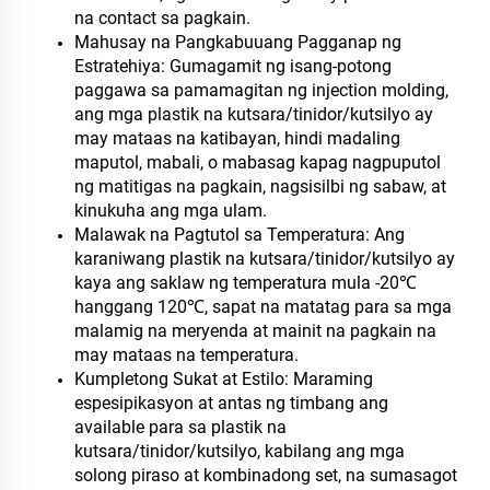
na contact sa pagkain.
Mahusay na Pangkabuuang Pagganap ng
Estratehiya: Gumagamit ng isang-potong
paggawa sa pamamagitan ng injection molding,
ang mga plastik na kutsara/tinidor/kutsilyo ay
may mataas na katibayan, hindi madaling
maputol, mabali, o mabasag kapag nagpuputol
ng matitigas na pagkain, nagsisilbi ng sabaw, at
kinukuha ang mga ulam.
Malawak na Pagtutol sa Temperatura: Ang
karaniwang plastik na kutsara/tinidor/kutsilyo ay
kaya ang saklaw ng temperatura mula -20℃
hanggang 120℃, sapat na matatag para sa mga
malamig na meryenda at mainit na pagkain na
may mataas na temperatura.
Kumpletong Sukat at Estilo: Maraming
espesipikasyon at antas ng timbang ang
available para sa plastik na
kutsara/tinidor/kutsilyo, kabilang ang mga
solong piraso at kombinadong set, na sumasagot