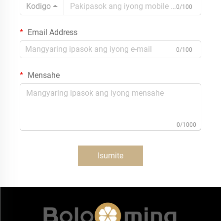
Kodigo
0/100
Email Address
0/100
Mensahe
0/1000
Isumite