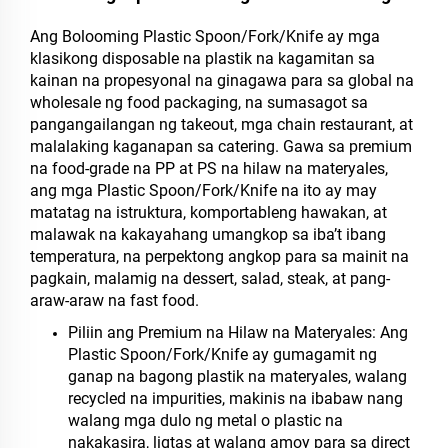
Ang Bolooming Plastic Spoon/Fork/Knife ay mga
klasikong disposable na plastik na kagamitan sa
kainan na propesyonal na ginagawa para sa global na
wholesale ng food packaging, na sumasagot sa
pangangailangan ng takeout, mga chain restaurant, at
malalaking kaganapan sa catering. Gawa sa premium
na food-grade na PP at PS na hilaw na materyales,
ang mga Plastic Spoon/Fork/Knife na ito ay may
matatag na istruktura, komportableng hawakan, at
malawak na kakayahang umangkop sa iba’t ibang
temperatura, na perpektong angkop para sa mainit na
pagkain, malamig na dessert, salad, steak, at pang-
araw-araw na fast food.
Piliin ang Premium na Hilaw na Materyales: Ang
Plastic Spoon/Fork/Knife ay gumagamit ng
ganap na bagong plastik na materyales, walang
recycled na impurities, makinis na ibabaw nang
walang mga dulo ng metal o plastic na
nakakasira, ligtas at walang amoy para sa direct