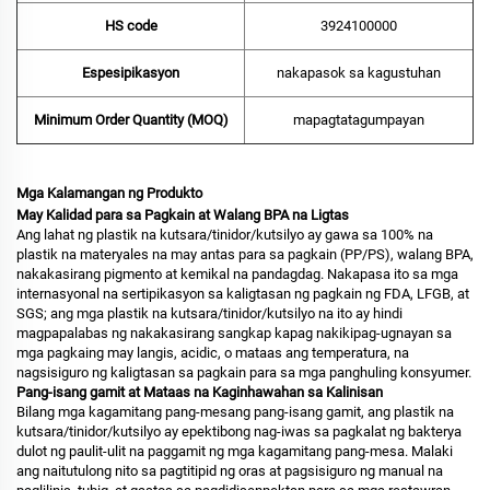
HS code
3924100000
Espesipikasyon
nakapasok sa kagustuhan
Minimum Order Quantity (MOQ)
mapagtatagumpayan
Mga Kalamangan ng Produkto
May Kalidad para sa Pagkain at Walang BPA na Ligtas
Ang lahat ng plastik na kutsara/tinidor/kutsilyo ay gawa sa 100% na
plastik na materyales na may antas para sa pagkain (PP/PS), walang BPA,
nakakasirang pigmento at kemikal na pandagdag. Nakapasa ito sa mga
internasyonal na sertipikasyon sa kaligtasan ng pagkain ng FDA, LFGB, at
SGS; ang mga plastik na kutsara/tinidor/kutsilyo na ito ay hindi
magpapalabas ng nakakasirang sangkap kapag nakikipag-ugnayan sa
mga pagkaing may langis, acidic, o mataas ang temperatura, na
nagsisiguro ng kaligtasan sa pagkain para sa mga panghuling konsyumer.
Pang-isang gamit at Mataas na Kaginhawahan sa Kalinisan
Bilang mga kagamitang pang-mesang pang-isang gamit, ang plastik na
kutsara/tinidor/kutsilyo ay epektibong nag-iwas sa pagkalat ng bakterya
dulot ng paulit-ulit na paggamit ng mga kagamitang pang-mesa. Malaki
ang naitutulong nito sa pagtitipid ng oras at pagsisiguro ng manual na