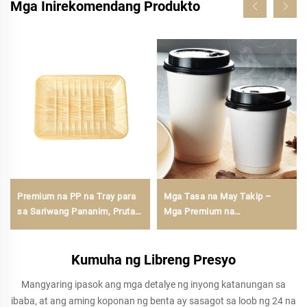
Mga Inirekomendang Produkto
Premium na PP na Tray para
Mga Tasa na May Takip –
sa Sariwang Pananim, Prutas,
Mga Premium na
Gulay, at Karne
Nakakaisang Tasa na May
Ligtas na Takip | Bolooming
Kumuha ng Libreng Presyo
Mangyaring ipasok ang mga detalye ng inyong katanungan sa
ibaba, at ang aming koponan ng benta ay sasagot sa loob ng 24 na