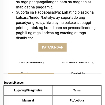
sa mga pangangailangan para sa magaan at
mabigat na paggamit.
Suporta sa Pagpapasadya: Lahat ng plastik na
kutsara/tinidor/kutsilyo ay suportado ang
pasadyang kulay, hiwalay na pakete, at pagpi-
print ng tatak ng brand para sa personalisadong
pagbili ng mga kadena ng catering at mga
distributor.
KATANUNGAN
Pangkalahatang
Mga Inirekomendang
Paglalarawan
Produkto
Espesipikasyon
Lugar ng Pinagmulan
Tsina
Materyal
Pp/pet/pla