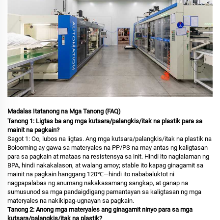
Madalas Itatanong na Mga Tanong (FAQ)
Tanong 1: Ligtas ba ang mga kutsara/palangkis/itak na plastik para sa
mainit na pagkain?
Sagot 1: Oo, lubos na ligtas. Ang mga kutsara/palangkis/itak na plastik na
Bolooming ay gawa sa materyales na PP/PS na may antas ng kaligtasan
para sa pagkain at mataas na resistensya sa init. Hindi ito naglalaman ng
BPA, hindi nakakalason, at walang amoy; stable ito kapag ginagamit sa
mainit na pagkain hanggang 120℃—hindi ito nababaluktot ni
nagpapalabas ng anumang nakakasamang sangkap, at ganap na
sumusunod sa mga pandaigdigang pamantayan sa kaligtasan ng mga
materyales na nakikipag-ugnayan sa pagkain.
Tanong 2: Anong mga materyales ang ginagamit ninyo para sa mga
kutsara/palangkis/itak na plastik?