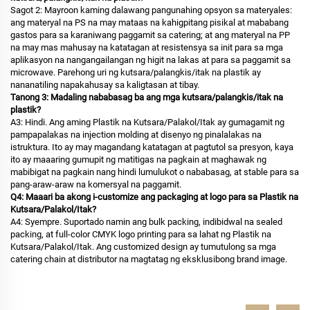
Sagot 2: Mayroon kaming dalawang pangunahing opsyon sa materyales:
ang materyal na PS na may mataas na kahigpitang pisikal at mababang
gastos para sa karaniwang paggamit sa catering; at ang materyal na PP
na may mas mahusay na katatagan at resistensya sa init para sa mga
aplikasyon na nangangailangan ng higit na lakas at para sa paggamit sa
microwave. Parehong uri ng kutsara/palangkis/itak na plastik ay
nananatiling napakahusay sa kaligtasan at tibay.
Tanong 3: Madaling nababasag ba ang mga kutsara/palangkis/itak na
plastik?
A3: Hindi. Ang aming Plastik na Kutsara/Palakol/Itak ay gumagamit ng
pampapalakas na injection molding at disenyo ng pinalalakas na
istruktura. Ito ay may magandang katatagan at pagtutol sa presyon, kaya
ito ay maaaring gumupit ng matitigas na pagkain at maghawak ng
mabibigat na pagkain nang hindi lumulukot o nababasag, at stable para sa
pang-araw-araw na komersyal na paggamit.
Q4: Maaari ba akong i-customize ang packaging at logo para sa Plastik na
Kutsara/Palakol/Itak?
A4: Syempre. Suportado namin ang bulk packing, indibidwal na sealed
packing, at full-color CMYK logo printing para sa lahat ng Plastik na
Kutsara/Palakol/Itak. Ang customized design ay tumutulong sa mga
catering chain at distributor na magtatag ng eksklusibong brand image.