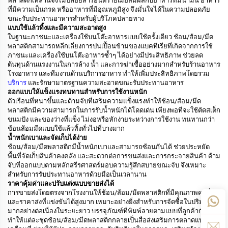
พลาสติกเหล่านี้จึงไม่ปล่อยสารอันตรายเมื่อสัมผัสกับอาหารที่มีน้ำมัน อาหาร
ที่มีความเป็นกรด หรืออาหารที่มีอุณหภูมิสูง จึงมั่นใจได้ในความปลอดภัย
ขณะรับประทานอาหารสำหรับผู้บริโภคปลายทาง
แบบใช้แล้วทิ้งและมีความสะอาดสูง
ในฐานะภาชนะและเครื่องใช้บนโต๊ะอาหารแบบใช้ครั้งเดียว ช้อน/ส้อม/มีด
พลาสติกสามารถหลีกเลี่ยงการปนเปื้อนข้ามของแบคทีเรียที่เกิดจากการใช้
ภาชนะและเครื่องใช้บนโต๊ะอาหารซ้ำๆ ได้อย่างมีประสิทธิภาพ ช่วยลด
ต้นทุนด้านแรงงานในการล้าง น้ำ และการฆ่าเชื้ออย่างมากสำหรับร้านอาหาร
โรงอาหาร และทีมงานด้านบริการอาหาร ทำให้เพิ่มประสิทธิภาพโดยรวม
บริการ
และรักษามาตรฐานความสะอาดขณะรับประทานอาหาร
ออกแบบให้แข็งแรงทนทานสำหรับการใช้งานหนัก
ตัวเรือนที่หนาขึ้นและด้ามจับที่เสริมความแข็งแรงทำให้ช้อน/ส้อม/มีด
พลาสติกมีความสามารถในการรับน้ำหนักได้โดดเด่น เพียงพอที่จะใช้ตัดสเต็ก
ขนมปัง และของว่างที่แข็ง ไม่งอหรือหักง่ายระหว่างการใช้งาน ทนทานกว่า
ช้อนส้อมมีดแบบใช้แล้วทิ้งทั่วไปที่บางมาก
น้ำหนักเบาและจัดเก็บได้ง่าย
ช้อน/ส้อม/มีดพลาสติกมีน้ำหนักเบาและสามารถซ้อนกันได้ ช่วยประหยัด
พื้นที่จัดเก็บสินค้าคงคลัง และสะดวกต่อการขนส่งและการกระจายสินค้า ด้าม
จับที่ออกแบบตามหลักสรีรศาสตร์มอบความรู้สึกสบายขณะจับ จึงเหมาะ
สำหรับการรับประทานอาหารด้วยมือเป็นเวลานาน
ราคาคุ้มค่าและปรับแต่งแบบขายส่งได้
การขายส่งโดยตรงจากโรงงานให้ช้อน/ส้อม/มีดพลาสติกที่มีคุณภาพคงที่
และราคาส่งที่แข่งขันได้สูงมาก เหมาะอย่างยิ่งสำหรับการจัดซื้อในปริมาณ
มากอย่างต่อเนื่องในระยะยาว บรรจุภัณฑ์ที่พิมพ์ลายตามแบบที่ลูกค้ากำหนด
ทำให้แต่ละชุดช้อน/ส้อม/มีดพลาสติกกลายเป็นสื่อส่งเสริมการตลาดแบบ