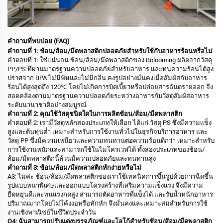
คำถามที่พบบ่อย (FAQ)
คำถามที่ 1: ช้อน/ส้อม/มีดพลาสติกปลอดภัยสำหรับใช้กับอาหารร้อนหรือไม่
คำตอบที่ 1: ใช่แน่นอน ช้อน/ส้อม/มีดพลาสติกของ Bolooming ผลิตจากวัสดุ
PP/PS ที่ผ่านมาตรฐานความปลอดภัยสำหรับอาหาร และทนความร้อนได้สูง
ปราศจาก BPA ไม่มีพิษและไม่มีกลิ่น คงรูปอย่างมั่นคงเมื่อสัมผัสกับอาหาร
ร้อนได้สูงสุดถึง 120℃ โดยไม่เกิดการบิดเบี้ยวหรือปล่อยสารอันตรายออก จึง
สอดคล้องตามมาตรฐานความปลอดภัยระหว่างอาหารกับวัสดุสัมผัสอาหาร
ระดับนานาชาติอย่างสมบูรณ์
คำถามที่ 2: คุณใช้วัสดุชนิดใดในการผลิตช้อน/ส้อม/มีดพลาสติก
คำตอบที่ 2: เรามีวัสดุหลักสองประเภทให้เลือก ได้แก่ วัสดุ PS ซึ่งมีความแข็ง
สูงและต้นทุนต่ำ เหมาะสำหรับการใช้งานทั่วไปในธุรกิจบริการอาหาร และ
วัสดุ PP ซึ่งมีความเหนียวและความทนทานต่อความร้อนดีกว่า เหมาะสำหรับ
การใช้งานหนักและสามารถใช้ในไมโครเวฟได้ ทั้งสองประเภทของช้อน/
ส้อม/มีดพลาสติกนี้ล้วนมีความปลอดภัยและทนทานสูง
คำถามที่ 3: ช้อน/ส้อม/มีดพลาสติกหักง่ายหรือไม่
A3: ไม่ค่ะ ช้อน/ส้อม/มีดพลาสติกของเราใช้เทคนิคการขึ้นรูปด้วยการฉีดขึ้น
รูปแบบหนาพิเศษและออกแบบโครงสร้างที่เสริมความแข็งแรง จึงมีความ
ยืดหยุ่นดีและทนแรงกดสูง สามารถตัดอาหารที่แข็งได้ และรับน้ำหนักอาหาร
ปริมาณมากโดยไม่โค้งงอหรือหักหัก จึงมั่นคงและเหมาะสมสำหรับการใช้
งานเชิงพาณิชย์ในชีวิตประจำวัน
Q4: ฉันสามารถปรับแต่งบรรจุภัณฑ์และโลโก้สำหรับช้อน/ส้อม/มีดพลาสติก