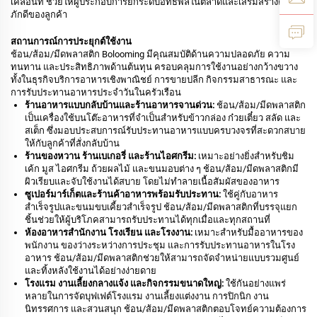
เคลื่อนที่ ช่วยให้ผู้ประกอบการยกระดับอิทธิพลในตลาดและเสริมสร้างความ
ภักดีของลูกค้า
สถานการณ์การประยุกต์ใช้งาน
ช้อน/ส้อม/มีดพลาสติก Bolooming มีคุณสมบัติด้านความปลอดภัย ความ
ทนทาน และประสิทธิภาพด้านต้นทุน ครอบคลุมการใช้งานอย่างกว้างขวาง
ทั้งในธุรกิจบริการอาหารเชิงพาณิชย์ การขายปลีก กิจกรรมสาธารณะ และ
การรับประทานอาหารประจำวันในครัวเรือน
ร้านอาหารแบบกลับบ้านและร้านอาหารจานด่วน:
ช้อน/ส้อม/มีดพลาสติก
เป็นเครื่องใช้บนโต๊ะอาหารที่จำเป็นสำหรับข้าวกล่อง ก๋วยเตี๋ยว สลัด และ
สเต็ก ซึ่งมอบประสบการณ์รับประทานอาหารแบบครบวงจรที่สะดวกสบาย
ให้กับลูกค้าที่สั่งกลับบ้าน
ร้านของหวาน ร้านเบเกอรี่ และร้านไอศกรีม:
เหมาะอย่างยิ่งสำหรับชิม
เค้ก มูส ไอศกรีม ถ้วยผลไม้ และขนมอบต่าง ๆ ช้อน/ส้อม/มีดพลาสติกมี
ผิวเรียบและจับใช้งานได้สบาย โดยไม่ทำลายเนื้อสัมผัสของอาหาร
ซูเปอร์มาร์เก็ตและร้านค้าอาหารพร้อมรับประทาน:
ใช้คู่กับอาหาร
สำเร็จรูปและขนมขบเคี้ยวสำเร็จรูป ช้อน/ส้อม/มีดพลาสติกที่บรรจุแยก
ชิ้นช่วยให้ผู้บริโภคสามารถรับประทานได้ทุกเมื่อและทุกสถานที่
ห้องอาหารสำนักงาน โรงเรียน และโรงงาน:
เหมาะสำหรับมื้ออาหารของ
พนักงาน ของว่างระหว่างการประชุม และการรับประทานอาหารในโรง
อาหาร ช้อน/ส้อม/มีดพลาสติกช่วยให้สามารถจัดจำหน่ายแบบรวมศูนย์
และทิ้งหลังใช้งานได้อย่างง่ายดาย
โรงแรม งานเลี้ยงกลางแจ้ง และกิจกรรมขนาดใหญ่:
ใช้กันอย่างแพร่
หลายในการจัดบุฟเฟต์โรงแรม งานเลี้ยงแต่งงาน การปิกนิก งาน
นิทรรศการ และสวนสนุก ช้อน/ส้อม/มีดพลาสติกตอบโจทย์ความต้องการ