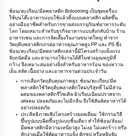
ช้อน/ตะเกียบ/มีดพลาสติก Bolooming เป็นชุดเครื่อง
ใช้บนโต๊ะอาหารแบบใช้แล้วทิ้งแบบคลาสสิก ผลิตขึ้น
อย่างมืออาชีพสำหรับการขายส่งบรรจุภัณฑ์อาหารระดับ
โลก โดยเหมาะสำหรับธุรกิจอาหารแบบสั่งกลับบ้าน ร้าน
อาหารเชน และการจัดเลี้ยงในงานขนาดใหญ่ ทำจาก
วัตถุดิบพลาสติกเกรดอาหารคุณภาพสูง PP และ PS ซึ่ง
ช้อน/ตะเกียบ/มีดพลาสติกเหล่านี้มีโครงสร้างแข็งแรง
จับถนัดมือ และสามารถใช้งานได้ดีในช่วงอุณหภูมิที่
กว้าง จึงเหมาะสมอย่างยิ่งสำหรับอาหารร้อน ของหวาน
เย็น สลัด เนื้อย่าง และอาหารจานด่วนประจำวัน
การเลือกวัตถุดิบคุณภาพสูง: ช้อน/ตะเกียบ/มีด
พลาสติกใช้วัตถุดิบพลาสติกใหม่บริสุทธิ์ ไม่มีส่วน
ผสมของพลาสติกรีไซเคิล ผิวเรียบเนียนปราศจาก
เศษคม ปลอดภัยและไม่มีกลิ่น จึงใช้สัมผัสอาหารได้
อย่างปลอดภัย
ประสิทธิภาพเชิงโครงสร้างยอดเยี่ยม: ใช้กรรมวิธี
ขึ้นรูปแบบฉีดขึ้นรูปแบบชิ้นเดียว ทำให้ช้อน/ส้อม/
มีดพลาสติกมีความเหนียวสูง ไม่งอ ไม่แตกร้าว หรือ
หักง่ายเมื่อใช้ตัดอาหารแข็ง ตักซุป หรือหยิบจับ